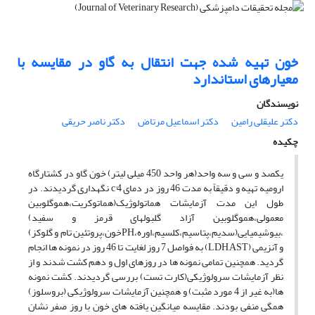
خون تهیه شده جهت انتقال به گاو در مقایسه با
معیارهای استاندارد
نویسندگان
دکتر علیقلی رامین
دکتر اسماعیل مرتاض
دکتر ناصر حریقی
چکیده
یکصد و سی و سه واحد(هر واحد 450 میلی لیتر) خون گاو در کشتارگاه
ارومیه تهیه و دقیقاً به مدت 46 روز در دمای c°4 نگهداری گردیدند. در
طول این مدت آزمایشات هماتولوژیک(هماتوکریت،هموگلوبین
معمولی،هموگلوبین آزاد گلبولهای قرمز و سفید)
،بیوشیمیایی(سدیم،پتاسیم،کلسیم،اوره،PHخون،پروتئین تام و گلوکز)
و آنزیمی (LDH,AST) به فواصل 7 روز لغایت تا 46 روز در نمونه ها انجام
گردید. همچنین تمامی نمونه ها در روزهای اول و دهم کشت شدند و از
نظر آزمایشات سرولوژیکی(کارت تست) بررسی گردیدند. کشت نمونه
ها(به غیر از 4 مورد مثبت) و همچنین آزمایشات سرولوژیکی (بروسلوز)
همگی منفی بودند. مقایسه میانگین یافته های خون با روز صفر نشان