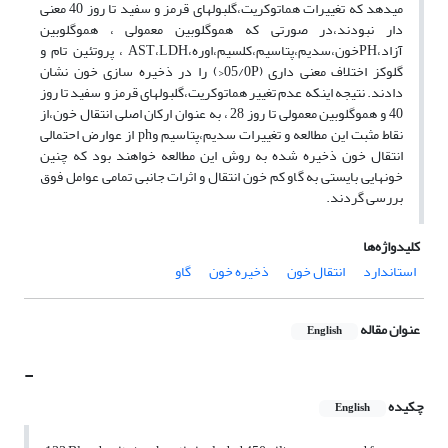
میدهد که تغییرات هماتوکریت،گلبولهای قرمز و سفید تا روز 40 معنی
دار نبودند،در صورتی که هموگلوبین معمولی ، هموگلوبین
آزاد،PHخون،سدیم،پتاسیم،کلسیم،اوره،AST،LDH ، پروتئین تام و
گلوکز اختلاف معنی داری (05/0P<) را در ذخیره سازی خون نشان
دادند. نتیجه اینکه عدم تغییر هماتوکریت،گلبولهای قرمز و سفید تا روز
40 و هموگلوبین معمولی تا روز 28 ، به عنوان ارکان اصلی انتقال خون،از
نقاط مثبت این مطالعه و تغییرات سدیم،پتاسیم وph از عوارض احتمالی
انتقال خون ذخیره شده به روش این مطالعه خواهند بود که چنین
خونهایی بایستی به گاو کم خون انتقال و اثرات جانبی تمامی عوامل فوق
بررسی گردند.
کلیدواژه‌ها
استاندارد
انتقال خون
ذخیره خون
گاو
عنوان مقاله
English
-
چکیده
English