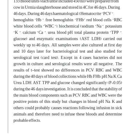
133 Blood units (each untie included 450 nil) were prepared from
cow in Urmia slaughterhouse and stored in 4C for 46 days. During
46 days. During 46 days haematological (Hematocrite “PCV “,
hemoglubin “Hb “, free hemoglubin “FHb”, red blood cells “RBC
white blood cells “WBC “), biochemical (sodium “Na “, potassium
“K “, calcium “Ca “, urea, blood pH, total plasma protein “TPP “,
glucose) and enzymatic examinations (AST, LDH) carried out
weekly up to 46 days. All samples were also cultured at first day
and 10 days later for bacteriological test and also studied for
serological test (card test). Except in 4 cases, bacteries did not
growth in culture, and serological results were all negative. The
results of t-test showed no differences in PCV, RBC and WBC
during the 40 days of blood collections, while Hb, FHb, pH, Na, K, Ca,
Urea, LDH, AST, TPP and glucose changed significantly (P<0.05)
during the 46 days investigation. It is concluded that the stability of
the main blood components such as PCV, RBC and WBC were the
positive points of this study but changes in blood pH, Na, K and
others could probably causes reactions following infusion in sick
animals and, therefore, need to infuse these bloods and determine
probable effects.