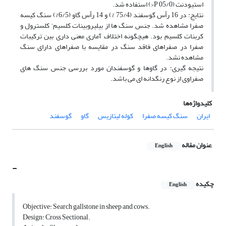
استیودنت (05/0 P<) استفاده شد.
نتایج: در 16 رأس گوسفند (75/4 %) و 14 رأس گاو (6/5%) سنگ کیسه
صفرا مشاهده شد. جنس سنگ ها از بیلیروبینات کلسیم‘ کلسترول و
کربنات کلسیم بود. هیچگونه اختلاف آماری معنی داری بین ترکیبات
صفرا در صفراهای فاقد سنگ در مقایسه با صفراهای دارای سنگ
مشاهده نشد.
نتیجه گیری: در گاوها و گوسفندان مورد بررسی جنس سنگ های
صفراوی از نوع رنگدانه ای می باشد.
کلیدواژه‌ها
ایران
سنگ کیسه صفرا
کوله لیتازیس
گاو
گوسفند
عنوان مقاله
English
-
چکیده
English
Objective: Search gallstone in sheep and cows.
Design: Cross Sectional.