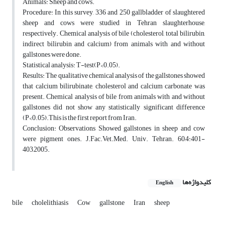
Animals: Sheep and cows.
Procedure: In this survey, 336 and 250 gallbladder of slaughtered
sheep and cows were studied in Tehran slaughterhouse,
respectively. Chemical analysis of bile (cholesterol, total bilirubin,
indirect bilirubin and calcium) from animals with and without
gallstones were done.
Statistical analysis: T-test(P<0.05).
Results: The qualitative chemical analysis of the gallstones showed
that calcium bilirubinate, cholesterol and calcium carbonate was
present. Chemical analysis of bile from animals with and without
gallstones did not show any statistically significant difference
(P<0.05).This is the first report from Iran.
Conclusion: Observations Showed gallstones in sheep and cow
were pigment ones. J.Fac.Vet.Med. Univ. Tehran. 60,4:401-
403,2005.
کلیدواژه‌ها
English
bile
cholelithiasis
Cow
gallstone
Iran
sheep