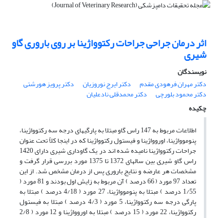
اثر درمان جراحی جراحات رکتوواژینا بر روی باروری گاو
شیری
نویسندگان
دکتر مهران فرهودی مقدم
دکتر ایرج نوروزیان
دکتر پرویز هورشتی
دکتر محمود بلورچی
دکتر محمدقلی نادعلیان
چکیده
اطلاعات مربوط به 147 راس گاو مبتلا به پارگیهای درجه سه رکتوواژینا،
پنوموواژینا، اوروواژینا و فیستول رکتوواژینا که در اینجا کلاً تحت عنوان
جراحات رکتوواژینا نامیده شده اند در یک گاوداری شیری دارای 1420
راس گاو شیری بین سالهای 1372 تا 1375 مورد بررسی قرار گرفت و
مشخصات هر عارضه و نتایج باروری پس از درمان مشخص شد. از این
تعداد 97 مورد ( 66 درصد ) آن مربوط به زایش اول بودند و 81 مورد (
1/55 درصد ) مبتلا به پنوموواژینا، 27 مورد ( 4/18 درصد ) مبتلا به
پارگی درجه سه رکتوواژینا، 5 مورد ( 4/3 درصد ) مبتلا به فیستول
رکتوواژینا، 22 مورد ( 15 درصد ) مبتلا به اوروواژینا و 12 مورد ( 2/8