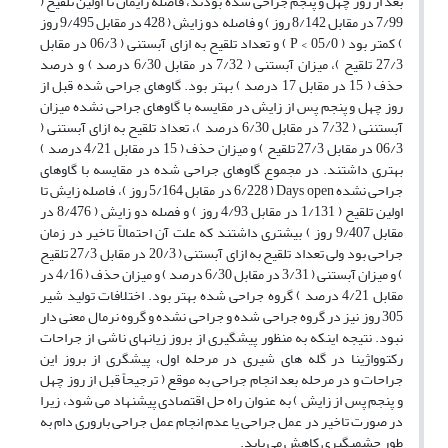
بعد از روز چهل و پنجم جراحی شده بودند، فاصله زایمان تا اولین تلقیح (
7/99 در مقابل 8/142 روز ) و فاصله دو زایش ( 428 در مقابل 9/495 روز
) کمتر بود ( 05/0 > P ) و تعداد تلقیح به ازای آبستنی ( 06/3 در مقابل
27/3 تلقیح )، میزان آبستنی ( 7/32 در مقابل 6/30 درصد ) و درصد
حذف ( 15 در مقابل 17 درصد ) بهتر بود. گاوهای جراحی شده قبل از
روز چهل و پنجم پس از زایش در مقایسه با گاوهای جراحی نشده میزان
آبستننی ( 7/32 در مقابل 6/30 درصد )، تعداد تلقیح به ازای آبستنی (
06/3 در مقابل 27/3 تلقیح ) و میزان حذف ( 15 در مقابل 4/21 درصد )
بهتری داشتند. در مجموع گاوهای جراحی شده در مقایسه با گاوهای
جراحی نشده Days open ( 6/228 در مقابل 5/164 روز )، فاصله زایش تا
اولین تلقیح ( 1/131 در مقابل 4/93 روز ) و فصله دو زایش ( 8/476 در
مقابل 9/407 روز ) بیشتری داشتند که علت آن احتمالاً تاخیر در زمان
جراحی بود ولی تعداد تلقیح به ازای آبستنی ( 20/3 در مقابل 27/3 تلقیح
) و میزان آبستنی ( 3/31 در مقابل 6/30 درصد ) و میزان حذف ( 4/16 در
مقابل 4/21 درصد ) گروه جراحی شده بهتر بود. اختلافات تولید شیر
305 روز نیز در گروه جراحی شده و جراحی نشده و گروه نرمال معنی دار
نبود. نتیجه اینکه به منظور پیشگیری از بروز زیانهای ناشی از جراحات
رکتوواژینا در گله های شیری در مرحله اول، پیشگری از بروز این
جراحات و در مرحله بعد انجام جراحی به موقع ( ترجیحاً قبل از روز چهل
و پنجم پس از زایش ) به عنوان راه حل اقتصادی پیشنهاد می شود، زیرا
در صورت تاخیر در عمل جراحی یا عدم انجام عمل جراحی باروری دام به
طور چشمیگیری کاهش می یابد.