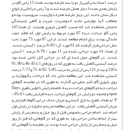
درصد ) مبتلا به ترکیبی از دو یا سه عارضه بودند.تعداد 13 راس گاو در
زایمان بعدی مجدداً دچار همان عارضه شدند و 5 راس جراحاتی از انواع
دیگر نشان دادند. این چهار عارضه همره با واژینیت، سرویسیت بوده و
متعاقب آنها عوارضی مانند اندومتریت، متریت و گاهی چسبندگی
تخمدان مشاهده شد که مسبب کاهش باروری هستند. از تعداد147
راس گاو جراحت دیده 87 مورد مربوط به زایش اول که فاقد جفت
ماندگی بودند برای انجام مطالعه شدند. از این 87 مورد 73 مورد تحت
عمل جراحی قرار گرفتند که 61 مورد آن ( 6/83 درصد ) آبستن شدند.
از تعداد 14 مورد جراحی نشده نیز 11 مورد ( 6/78 درصد ) آبستن
شدند. در گاوهای عمل شده ای که در جراحی آنان تاخیر شده بود
درصد آبستنی کاهش یافت به طوری که در روزهای 1 تا 45، 46 تا 90، 91
تا 120 و بهد از 121 پس از زایش به ترتیب 5/85، 4/82، 75 و 7/73 درصد
آبستنی مشاهده شد. این مطالعه نشان داد که جراحات رکتوواژینا بر
روی باروری گاو تاثیر منفی می گذارند به طوری که در مقایسه گاوهای
جراحت دیده و گاوهای جراحت ندیده، فاصله زایش تا اولین تلقیح، Days
open و فاصله دو زایش در گاوهای جراحت دیده افزایش یافت ( 05/0 >
P ) و تعداد تلقیح به ازای آبستنی و میزان حذف در این گاوها افزایش و
میزان آبستنی کاهش یافت. در این مطالعه تجزیه و تحلیلها در زایش اول
انجام شد. انجام جراحی بخصوص قبل از روز چهل و پنجم پس از زایش
بهتر از انجام ندادن جراحی بود به طوری که در گاوهایی که قبل از روز
چهل و پنجم پس از زایش جراحی شده بودند در مقایسه با گاوهایی که