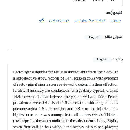
کلیدواژه‌ها
باروری
جراحات رکتوواژینال
درمان جراحی
گاو
عنوان مقاله
English
-
چکیده
English
Rectovaginal injuries can result in subsequent infertility in cow. In
a retrospective study, records of 147 Holstein cows with evidence
of rectovaginal injuries were reviewed to determine their effects on
fertility. This study was conducted in a large dairy(typical herd size
1420 cows) in Tehran between the years 1993 and 1996. Period
prevalencec were 0.4 % fistula, 1.9 % laceration (third degree), 5.4 %
pneumovagina, 1.5 % urovagina and 0.8 % mixed injuries. The
highest ocurrence was among first-calf heifers (66 %). Thirteen
cows repealed the same condition in the subsequent calving. Eighty
seven first-calf heifers without the history of retained placenta