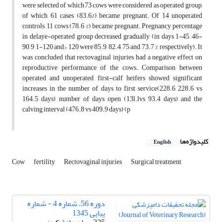
were selected of which,73 cows were considered as operated group,
of which 61 cases (83.6%) became pregnant. Of 14 unoperated
controls, 11 cows (78.6 %) became pregnant. Pregnancy percentage
in delaye-operated group decreased gradually (in days 1-45, 46-
90, 9 1-120 and> 120 were 85.9, 82.4, 75 and 73.7 % respectively). It
was concluded that rectovaginal injuries had a negative effect on
reproductive performance of the cows. Comparison between
operated and unoperated first-calf heifers showed significant
increases in the number of days to first service(228.6 228.6 vs
164.5 days), number of days open (13l.lvs 93.4 days) and the
calving interval (476.8 vs 409.9 days) (p
کلیدواژه‌ها
English
Cow
fertility
Rectovaginal injuries
Surgical treatment
دوره 56، شماره 4 - شماره
پیاپی 1345