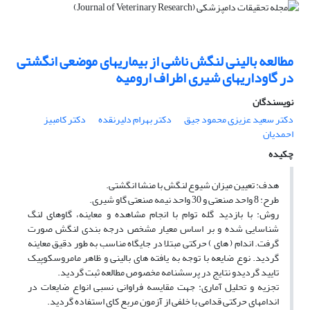
مطالعه بالینی لنگش ناشی از بیماریهای موضعی انگشتی
در گاوداریهای شیری اطراف ارومیه
نویسندگان
دکتر سعید عزیزی محمود جیق
دکتر بهرام دلیرنقده
دکتر کامبیز
احمدیان
چکیده
هدف: تعیین میزان شیوع لنگش با منشا انگشتی.
طرح: 8 واحد صنعتی و 30 واحد نیمه صنعتی گاو شیری.
روش: با بازدید گله توام با انجام مشاهده و معاینه، گاوهای لنگ
شناسایی شده و بر اساس معیار مشخص درجه بندی لنگش صورت
گرفت. اندام ( های ) حرکتی مبتلا در جایگاه مناسب به طور دقیق معاینه
گردید. نوع ضایعه با توجه به یافته های بالینی و ظاهر مامروسکوپیک
تایید گردیدو نتایج در پرسشنامه مخصوص مطالعه ثبت گردید.
تجزیه و تحلیل آماری: جهت مقایسه فراوانی نسبی انواع ضایعات در
اندامهای حرکتی قدامی با خلفی از آزمون مربع کای استفاده گردید.