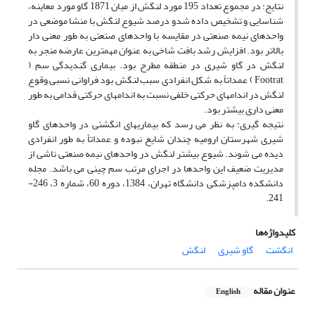
نتایج: در مجموع تعداد 195 مورد لنگش از میان 1871 گاو مورد معاینه،
شناسایی و تشخیص داده شدو درصد شیوع لنگش با منشا موضعی در
واحدهای نیمه صنعتی در مقایسه با واحدهای صتعتی به طور معنی دار
بالاتر بود. افزایش رشد بافت شاخی به عنوان مهمترین عارضه منجر به
لنگش در گاو شیری در منطقه مطرح بود. بیماری گندیدگی سم (
Footrat ) عمداتاً به شکل انفرادی سبب لنگش بود فراوانی نسبی وقوع
لنگش در اندامهای حرکتی خلفی نسبت به اندامهای حرکتی قدامی به طور
معنی داری بیشتر بود.
نتیجه گیری: به نظر می رسد که بیماریهای انگشتی در واحدهای گاو
شیری شهرستان ارومیه چندان شایع نبوده و عمداتاً به طور انفرادی
دیده می شوند. شیوع بیشتر لنگش در واحدهای نیمه صنعتی ناشی از
مدیریت ضعیف این واحدها در اجرای مرتب سم چینی می باشد. مجله
دانشکده دامپزشکی دانشگاه تهران، 1384، دوره 60، شماره 3، 246-
241.
کلیدواژه‌ها
انگشت
گاو شیری
لنگش
عنوان مقاله
English