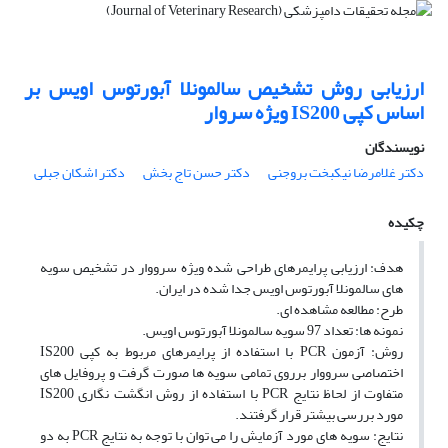
ارزیابی روش تشخیص سالمونلا آبورتوس اویس بر
اساس کپی IS200 ویژه سروار
نویسندگان
دکتر غلامرضا نیکبخت بروجنی
دکتر حسن تاج بخش
دکتر اشکان جبلی
چکیده
هدف: ارزیابی پرایمرهای طراحی شده ویژه سرووار در تشخیص سویه
های سالمونلا آبورتوس اویس جدا شده در ایران.
طرح: مطالعه مشاهده ای.
نمونه ها: تعداد 97 سویه سالمونلا آبورتوس اویس.
روش: آزمون PCR با استفاده از پرایمرهای مربوط به کپی IS200
اختصاصی سرووار برروی تمامی سویه ها صورت گرفت و پروفایل های
متفاوت از لحاظ نتایج PCR با استفاده از روش انگشت نگاری IS200
مورد بررسی بیشتر قرار گرفتند.
نتایج: سویه های مورد آزمایش را می توان با توجه به نتایج PCR به دو