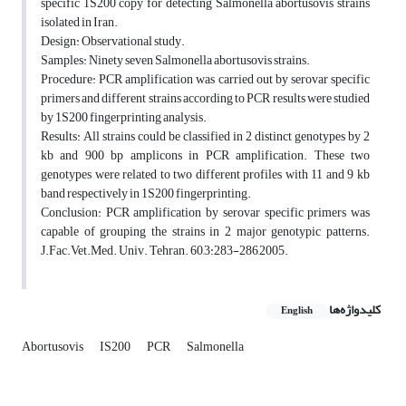
specific 1S200 copy for detecting Salmonella abortusovis strains
isolated in Iran.
Design: Observational study.
Samples: Ninety seven Salmonella abortusovis strains.
Procedure: PCR amplification was carried out by serovar specific
primers and different strains according to PCR results were studied
by 1S200 fingerprinting analysis.
Results: All strains could be classified in 2 distinct genotypes by 2
kb and 900 bp amplicons in PCR amplification. These two
genotypes were related to two different profiles with 11 and 9 kb
band respectively in 1S200 fingerprinting.
Conclusion: PCR amplification by serovar specific primers was
capable of grouping the strains in 2 major genotypic patterns.
J.Fac.Vet.Med. Univ. Tehran. 60,3:283-286,2005.
کلیدواژه‌ها
English
Abortusovis
IS200
PCR
Salmonella