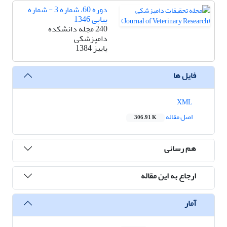
دوره 60، شماره 3 - شماره
پیاپی 1346
240 مجله دانشکده
دامپزشکی
پاییز 1384
فایل ها
XML
اصل مقاله
306.91 K
هم رسانی
ارجاع به این مقاله
آمار