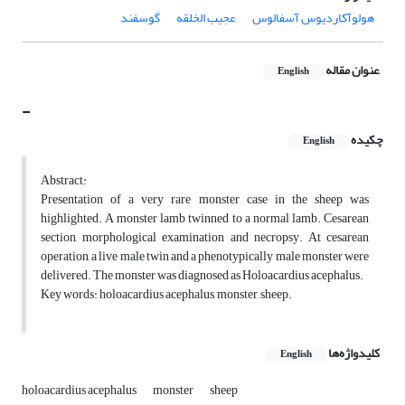
‌ ‌هولوآکاردیوس آسفالوس
عجیب الخلقه
گوسفند
عنوان مقاله
English
-
چکیده
English
Abstract:
Presentation of a very rare monster case in the sheep was
highlighted. A monster lamb twinned to a normal lamb. Cesarean
section, morphological examination and necropsy. At cesarean
operation, a live male twin and a phenotypically male monster were
delivered. The monster was diagnosed as Holoacardius acephalus.
Key words: holoacardius acephalus, monster, sheep.
کلیدواژه‌ها
English
holoacardius acephalus
monster
sheep