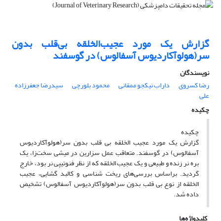
گزارش یک مورد عجیب‌الخلقه بی‌قلب بدون
سر(هولوآکاردیوس آسفالوس) در گوسفند
نویسندگان
رضا کسروی
داراب نیکجو ممقانی
محمود بلورچی
سیدرضا جعفرزاده
علی
چکیده
‌چکیده
گزارش‌ ‌یک مورد عجیب الخلقه بی قلب بدون سر(هولوآکاردیوس
آسفالوس) در گوسفند. ‌متعاقب عمل سزارین در میشی سخت‌زا، یک
بره نر زنده و طبیعی و یک عجیب الخلقه که از نظر فنوتیپی نر بود، خارج
گردید. براساس بررسی‌های ریخت شناسی و کالبد گشایی، عجیب
الخلقه از نوع بی قلب بدون سر(هولوآکاردیوس آسفالوس) تشخیص
داده شد. ‌
کلیدواژه‌ها