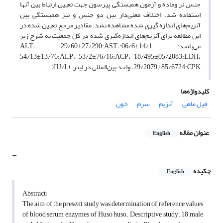
جنس نر وماده و آزمون همبستگی پیرسون جهت تعیین ارتباط بین آنها
استفاده شد. اختلاف معنی‌دار بین دو جنس و نیز همبستگی بین
آنزیم‌های اندازه گیری شده مشاهده نشد. مقادیر مرجع تعیین شده در
این مطالعه برای آنزیم‌های اندازه‌گیری شده در کل جمعیت به شرح زیر
می‌باشد: 14/1±‌06/6:ALT، 29/60±27/290:AST،
54/13±13/76:ALP، 53/2±76/16:ACP، 18/495±05/2083:LDH،
29/2079±85/6724:CPK، واحد بین‌المللی در لیتر.)IU/L(
کلیدواژه‌ها
فیل ماهی
آنزیم
سرم
خون
عنوان مقاله
English
-
چکیده
English
Abstract:
The aim of the present study was determination of reference values
of blood serum enzymes of Huso huso. Descriptive study. 18 male