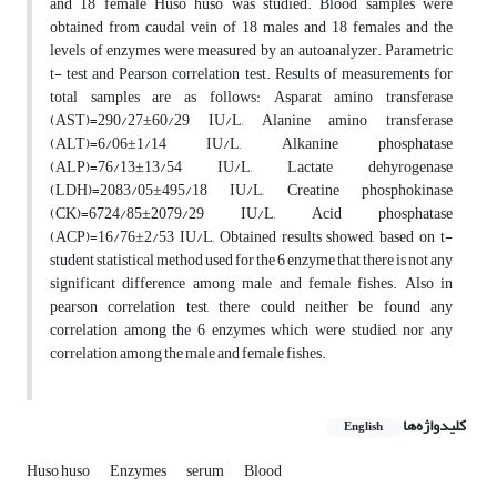
and 18 female Huso huso was studied. Blood samples were
obtained from caudal vein of 18 males and 18 females and the
levels of enzymes were measured by an autoanalyzer. Parametric
t- test and Pearson correlation test. Results of measurements for
total samples are as follows: Asparat amino transferase
(AST)=290/27±60/29 IU/L, Alanine amino transferase
(ALT)=6/06±1/14 IU/L, Alkanine phosphatase
(ALP)=76/13±13/54 IU/L, Lactate dehyrogenase
(LDH)=2083/05±495/18 IU/L, Creatine phosphokinase
(CK)=6724/85±2079/29 IU/L, Acid phosphatase
(ACP)=16/76±2/53 IU/L, Obtained results showed, based on t-
student statistical method used for the 6 enzyme that there is not any
significant difference among male and female fishes. Also in
pearson correlation test, there could neither be found any
correlation among the 6 enzymes which were studied, nor any
correlation among the male and female fishes.
کلیدواژه‌ها
English
Huso huso
Enzymes
serum
Blood