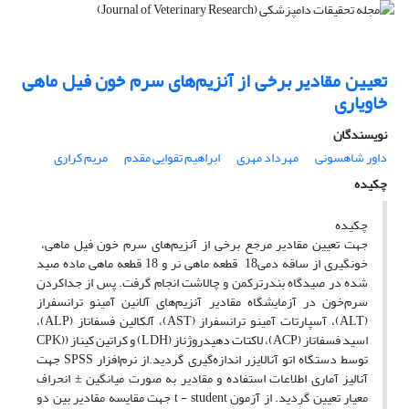
تعیین مقادیر برخی از آنزیم‌های سرم خون فیل ماهی
خاویاری
نویسندگان
داور شاهسونی
مهرداد مهری
ابراهیم تقوایی مقدم
مریم کراری
چکیده
چکیده
جهت تعیین مقادیر مرجع برخی از آنزیم‌های سرم خون فیل ماهی، ‌
خونگیری از ساقه دمی18 ‌ قطعه ماهی نر و 18‌ قطعه ماهی ماده صید
شده در صیدگاه بندرترکمن و چالاشت انجام گرفت. پس از جداکردن
سرم‌خون در آزمایشگاه مقادیر آنزیم‌های آلانین آمینو ترانسفراز
(‌ALT)، آسپارتات آمینو ترانسفراز (‌AST)، آلکالین فسفاتاز (‌ALP)،
اسید فسفاتاز (‌ACP)، لاکتات دهیدروژناز ‌(LDH) و کراتین کیناز (‌(CPK
توسط دستگاه اتو آنالایزر اندازه‌گیری گردید.از نرم‌افزار SPSS جهت
آنالیز آماری اطلاعات استفاده و مقادیر به صورت میانگین ± انحراف
معیار تعیین گردید. از آزمون t - student جهت مقایسه مقادیر بین دو