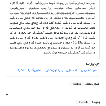
عبارتند ازساپرولگنیا پارازیتیکا، گونه ساپرولگنیا، گونه آکلیا‌. 9 قارچ
دیگر شناسایی شده عبارتند از: پنی سیلیوم، آسپرژیلوس،
پسیلیومایسس، آکرومونیوم، فوزاریوم اکسیسپاروم، فوزاریوم سولانی،
آلترناریا، هلمنتوسپوریوم و موکور در این مطالعه قارچ‌های‌ ‌ساپرولگنیا
پارازیتیکا، گونه ساپرولگنیا، گونه آکلیا‌ ‌که از قارچ‌های بیماریزای مهم در
ماهی محسوب می‌شوند، از تخم‌های قارچ زده جداسازی وشناسایی
گردیدند وبه نظر می‌رسد که عامل اصلی آلودگی قارچی تخم در مراکز
تکثیر قزل آلا قارچ‌های خانواده ساپرولگنیا بویژه قارچ ساپرولگنیا
پارازیتیکا با18/13 % موارد جداسازی باشد. البته قارچ‌های ساپروفیت
جداشده نیز قادر به استقرار ورشد روی تخم‌های مرده بوده ومی توانند
در پیشرفت آلودگی قارچی تخم موثر باشند.
کلیدواژه‌ها
‌ ‌عفونت قارچی
تخم قزل آلای رنگین کمان
ساپروگلنیا
آکلیا
عنوان مقاله
English
-
چکیده
English