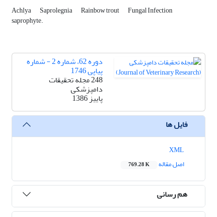
Achlya
Saprolegnia
Rainbow trout
Fungal Infection
saprophyte.
دوره 62، شماره 2 - شماره
پیاپی 1746
248 مجله تحقیقات
دامپزشکی
پاییز 1386
فایل ها
XML
اصل مقاله
769.28 K
هم رسانی