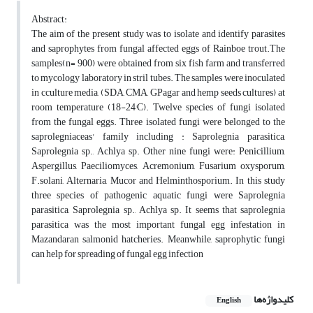
Abstract:
The aim of the present study was to isolate and identify parasites
and saprophytes from fungal affected eggs of Rainboe trout.The
samples(n= 900) were obtained from six fish farm and transferred
to mycology laboratory in stril tubes. The samples were inoculated
in cculture media, (SDA, CMA, GPagar and hemp seeds cultures) at
room temperature (18-24°C). Twelve species of fungi isolated
from the fungal eggs. Three isolated fungi were belonged to the
saprolegniaceas' family including : Saprolegnia parasitica,
Saprolegnia sp., Achlya sp. Other nine fungi were: Penicillium,
Aspergillus, Paeciliomyces, Acremonium, Fusarium oxysporum,
F.solani, Alternaria, Mucor and Helminthosporium. In this study
three species of pathogenic aquatic fungi were Saprolegnia
parasitica, Saprolegnia sp., Achlya sp. It seems that saprolegnia
parasitica was the most important fungal egg infestation in
Mazandaran salmonid hatcheries. Meanwhile, saprophytic fungi
can help for spreading of fungal egg infection
کلیدواژه‌ها
English