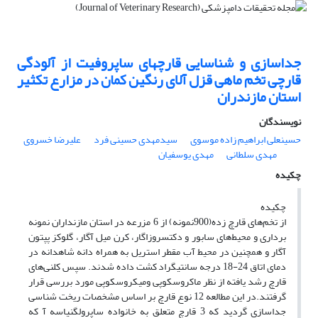
جداسازی و شناسایی قارچهای ساپروفیت از آلودگی
قارچی تخم ماهی قزل آلای رنگین کمان در مزارع تکثیر
استان مازندران
نویسندگان
حسینعلی ابراهیم زاده موسوی
سیدمهدی حسینی فرد
علیرضا خسروی
مهدی سلطانی
مهدی یوسفیان
چکیده
‌چکیده
از تخم‌های قارچ زده(900نمونه) از 6 مزرعه در استان مازنداران نمونه
برداری و محیط‌های سابور و دکتسروزاگار، کرن میل آگار، گلوکز پپتون
آگار و همچنین در محیط آب مقطر استریل به همراه دانه شاهدانه در
دمای اتاق 24-18 درجه سانتیگراد کشت داده شدند. سپس کلنی‌های
قارچ رشد یافته از نظر ماکروسکوپی ومیکروسکوپی مورد بررسی قرار
گرفتند.در این مطالعه 12 نوع قارچ بر اساس مشخصات ریخت شناسی
جداسازی گردید که 3 قارچ متعلق به خانواده ساپرولگنیاسه آ که