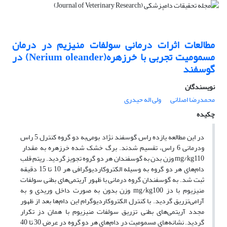
مطالعات اثرات درمانی سولفات منیزیم در درمان
مسمومیت تجربی با خرزهره(‌Nerium oleander) در
گوسفند ‌ ‌
نویسندگان
محمدرضا اصلانی
ولی اله حیدری
چکیده
در این مطالعه یازده راس گوسفند نژاد بومی‌به دو گروه کنترل 5 راس
ودرمانی 6 راس، تقسیم شدند. برگ خشک شده خرزهره به مقدار ‌
mg/kg110 وزن بدن به گوسفندان هر دو گروه تجویز گردید. ریتم قلب
دام‌های هر دو گروه به وسیله الکتروکاردیوگرافی هر 10 تا 15 دقیقه
ثبت شد. به گوسفندان گروه درمانی با ظهور آریتمی‌های بطنی سولفات
منیزیوم با دز mg/kg100 وزن بدون به صورت داخل وریدی و به
آرامی‌تزریق گردید. با کنترل الکتروکاردیوگرام این دام‌ها بعد از ظهور
مجدد آریتمی‌های بطنی تزریق سولفات منیزیوم با همان دز تکرار
گردید. نشانه‌های مسمومیت در دام‌های هر دو گروه در عرض 30 تا 40