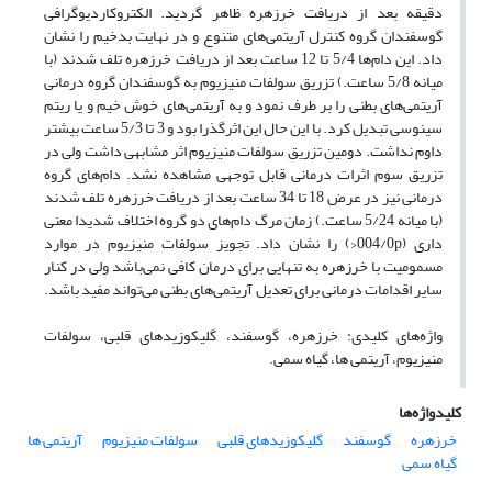
دقیقه بعد از دریافت خرزهره ظاهر گردید. الکتروکاردیوگرافی
گوسفندان گروه کنترل آریتمی‌های متنوع و در نهایت بدخیم را نشان
داد. این دام‌ها 5/4 تا 12 ساعت بعد از دریافت خرزهره تلف شدند (با
میانه 5/8 ساعت.) تزریق سولفات منیزیوم به گوسفندان گروه درمانی
آریتمی‌های بطنی را بر طرف نمود و به آریتمی‌های خوش خیم و یا ریتم
سینوسی تبدیل کرد. با این حال این اثرگذرا بود و 3 تا 5/3 ساعت بیشتر
داوم نداشت. دومین تزریق سولفات منیزیوم اثر مشابهی داشت ولی در
تزریق سوم اثرات درمانی قابل توجهی مشاهده نشد. دام‌های گروه
درمانی نیز در عرض 18 تا 34 ساعت بعد از دریافت خرزهره تلف شدند
(با میانه 5/24 ساعت.) زمان مرگ دام‌های دو گروه اختلاف شدیدا معنی
داری (‌004/0p<‌) را نشان داد. تجویز سولفات منیزیوم در موارد
مسمومیت با خرزهره به تنهایی برای درمان کافی نمی‌باشد ولی در کنار
سایر اقدامات درمانی برای تعدیل آریتمی‌های بطنی می‌تواند مفید باشد.
‌ ‌
واژه‌های کلیدی: خرزهره، گوسفند، گلیکوزیدهای قلبی، سولفات
منیزیوم، آریتمی ها، گیاه سمی. ‌ ‌
کلیدواژه‌ها
خرزهره
گوسفند
گلیکوزیدهای قلبی
سولفات منیزیوم
آریتمی ها
گیاه سمی