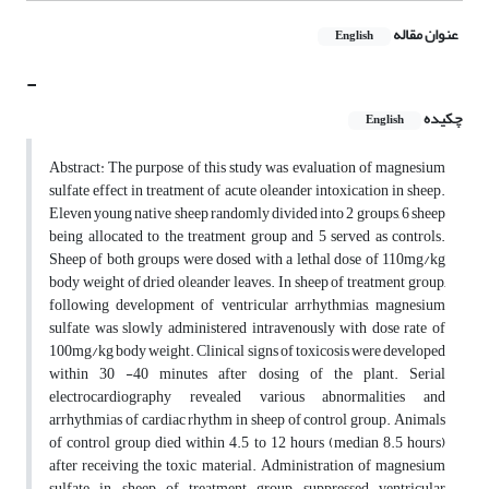
عنوان مقاله
English
-
چکیده
English
Abstract: The purpose of this study was evaluation of magnesium
sulfate effect in treatment of acute oleander intoxication in sheep.
Eleven young native sheep randomly divided into 2 groups, 6 sheep
being allocated to the treatment group and 5 served as controls.
Sheep of both groups were dosed with a lethal dose of 110mg/kg
body weight of dried oleander leaves. In sheep of treatment group,
following development of ventricular arrhythmias, magnesium
sulfate was slowly administered intravenously with dose rate of
100mg/kg body weight. Clinical signs of toxicosis were developed
within 30 -40 minutes after dosing of the plant. Serial
electrocardiography revealed various abnormalities and
arrhythmias of cardiac rhythm in sheep of control group. Animals
of control group died within 4.5 to 12 hours (median 8.5 hours)
after receiving the toxic material. Administration of magnesium
sulfate in sheep of treatment group suppressed ventricular