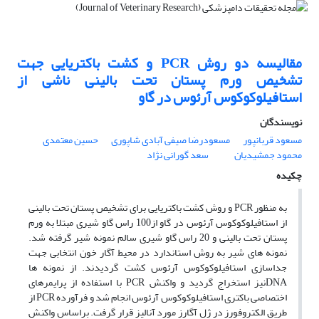
مقالیسه دو روش PCR و کشت باکتریایی جهت
تشخیص ورم پستان تحت بالینی ناشی از
استافیلوکوکوس آرئوس در گاو
نویسندگان
مسعود قربانپور
مسعودرضا صیفی آبادی شاپوری
حسین معتمدی
محمود جمشیدیان
سعد گورانی نژاد
چکیده
به منظور PCR و روش کشت باکتریایی برای تشخیص پستان تحت بالینی
از استافیلوکوکوس آرئوس در گاو از100 راس گاو شیری مبتلا به ورم
پستان تحت بالینی و 20 راس گاو شیری سالم نمونه شیر گرفته شد.
نمونه های شیر به روش استاندارد در محیط آگار خون انتخابی جهت
جداسازی استافیلوکوکوس آرئوس کشت گردیدند. از نمونه ها
DNAنیز استخراج گردید و واکنش PCR با استفاده از پرایمرهای
اختصاصی باکتری استافیلوکوکوس آرئوس انجام شد و فرآورده PCR از
طریق الکتروفورز در ژل آگارز مورد آنالیز قرار گرفت. براساس واکنش