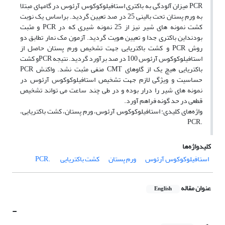
PCR میزان آلودگی به باکتری استافیلوکوکوس آرئوس در گامهای مبتلا
به ورم پستان تحت بالینی 25 در صد تعیین گردید. براساس یک نوبت
کشت نمونه های شیر نیز از 25 نمونه شیری که در PCR و مثبت
بودنداین باکتری جدا و تعیین هویت گردید. آزمون مک نمار تطابق دو
روش PCR و کشت باکتریایی جهت تشخیص ورم پستان حاصل از
استافیلوکوکوس آرئوس 100 در صد برآورد گردید. نتیجه PCRو کشت
باکتریایی هیچ یک از گاوهای CMT منفی مثبت نشد. واکنش PCR
حساسیت و ویژگی لازم جهت تشخیص استافیلوکوکوس آرئوس در
نمونه های شیر را درار بوده و در طی چند ساعت می تواند تشخیص
قطعی در حد گونه فراهم آورد.
واژه‌های کلیدی: استافیلوکوکوس آرئوس، ورم پستان، کشت باکتریایی،‌
.PCR
کلیدواژه‌ها
استافیلوکوکوس آرئوس
ورم پستان
کشت باکتریایی
‌ .PCR
عنوان مقاله
English
-