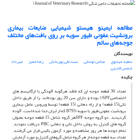
مطالعه ایمینو هیستو شیمیایی ضایعات بیماری
برونشیت عفونی طیور سویه بر روی بافت‌های مختلف
جوجه‌های‌ سالم
نویسندگان
مهرداد
رضا ممیز
سیدعلی پوربخش
عباس توسلی
سعید مهدوی
شمس الدینی
چکیده
تعداد 30 قطعه جوجه ای که فاقد هرگونه آلودگی با ارگانیسم های
اختصاصیSPF(‌) بوده و دارای سن 20 روز بوده‌اند، را از طریق داخل
نائی(15 قطعه) و از راه دهانی (15 قطعه) توسط ویروس عامل بیماری
برونشیت عفونی طیور با سویه‌/B793 که از ایران جدا شده است، آلوده
گردیدند. دو گروه جوجه SPFهر گروه شامل 15 قطعه جوجه بعنوان
گروه های کنترل به روش داخل نائی و دهانی PBC دریافت نمودند.
تمام جوجه ها هر روز مشاهده و مورد آزمون بالینی قرار می گرفتند.
تعداد سه قطعه جوجه از هر گروه شامل گروهای کنترل و مورد آزمایش