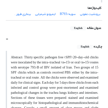
کلیدواژه‌ها
بیماری طیور .‌ ‌
ایمیونو شیمیایی
سویه‌/B793
برونشیت عفونی
عنوان مقاله
English
-
چکیده
English
Abstract: Thirty specific pathogen free (SPF) 20-day-old chicks
were inoculated by the intra-tracheal (n=15) or oral (n=15) routes
with serotype 793/B of IBV, isolated of Iran. Two groups of 15
SPF chicks which as controls received PBS, either by the intra-
tracheal or oral route. All the chicks were observed and examined
daily for clinical signs. Each day for 5 days three chicks from each
infected and control group were post-mortemed and examined
pathological changes in the trachea, lungs, kidneys and intestines.
Sections of these tissues were prepared, stained and examined
microscopically for histopathological and immunohistochemical
changes. Grossly, a small amount of clear mucus and slight