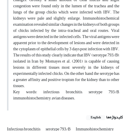
congestion were found only in the lumen of the trachea and the
lungs of the group chicks which were infected with IBV. The
kidneys were pale and slightly enlarge. Immunohistochemical
examination revealed similar changes in the kidneys of both groups
of chicks infected by the intra-tracheal and oral routes. Viral
antigens were detected in the infected cells. The viral antigens were
apparent prior to the development of lesions and were detected in
the cytoplasm of epithelial cells by 3 days post infection with IBV.
The results of this study clearly indicate that IBV (serotype 793/B),
isolated in Iran by Momayes et al. (2001), is capable of causing
lesions in different tissues most severely in the kidneys of
experimentally infected chicks. On the other hand, the serotype has
a greater affinity and positive tropism for the kidney than to other
tissues.
Key words: infectious bronchitis, serotype 793/B,
immunohistochemistry, avian diseases.
کلیدواژه‌ها
English
Infectious bronchitis
serotype 793/B
Immunohistochemistry