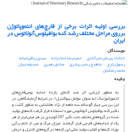
بررسی اولیه اثرات برخی از قارچ‌های انتموپاتوژن
برروی مراحل مختلف رشد کنه بوافیلوس‌آنولاتوس در
ایران
نویسندگان
خداداد پیرعلی خیرآبادی
حمیدرضا حدادزاده
مهدی رزاقی ابیانه
رسول زارع
شاهرخ رنجبر بهادری
صادق رهبری
صدیقه نبیان
محمد رضائیان
چکیده
به منظور ارزیابی اثر ضد کنه‌ای یازده جدایه بومی‌قارچ‌های
انتموپاتوژنیک (به عنوان عوامل بیوکنترل)، در شرایط آزمایشگاهی، در
این بررسی چهار گوساله سه ماهه از نژاد هلشتاین به منظور کشت و
تکثیر کنه بوافیلوس آنولاتوس مورد استفاده قرار گرفت کنه‌های تولید
شده در گروه‌های مختلف تحت تأثیر 107 کونیدی در هر میلی لیتر از هر
یک از جدایه‌های قارچی قرار گرفتند. میزان مرگ و میر، از تخم برآیی
نوزاد کنه‌ها و کفایت تولید مثلی این کنه‌ها در گروه‌های کنترل و درمان