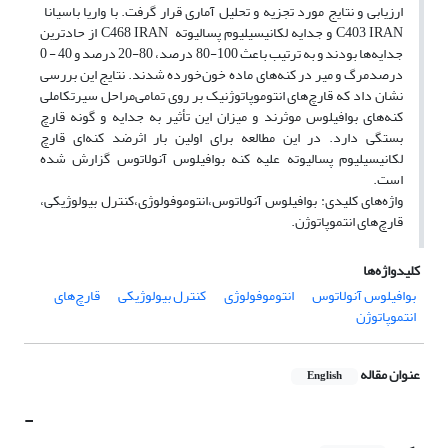
ارزیابی و نتایج مورد تجزیه و تحلیل آماری قرار گرفت. با واریا باسیانا ‌
C403 IRAN ‌و جدایه لکانیسیلیوم پسالیوته ‌ C468 IRAN ‌از حادترین
جدایه‌ها بودند و به ترتیب باعث 100-80 درصد، 80-20 درصد و 40 - 0
درصدمرگ و میر در کنه‌های ماده خون‌خورده شدند. نتایج این بررسی
نشان داد که قارچ‌های انتوموپاتوژنیک بر روی تمامی‌مراحل سیرتکاملی
کنه‌های بوافیلوس موثرند و میزان این تأثیر به جدایه و گونه قارچ
بستگی دارد. در این مطالعه برای اولین بار اثرضد کنه‌ای قارچ
لکانیسیلیوم پسالیوته علیه کنه بوافیلوس آنولاتوس گزارش شده
است. ‌ ‌
واژه‌های کلیدی: بوافیلوس آنولاتوس،انتوموفولوژی،کنترل بیولوژیکی،
قارچ‌های انتموپاتوژن.
کلیدواژه‌ها
بوافیلوس آنولاتوس
انتوموفولوژی
کنترل بیولوژیکی
قارچ‌های
انتموپاتوژن
عنوان مقاله
English
-