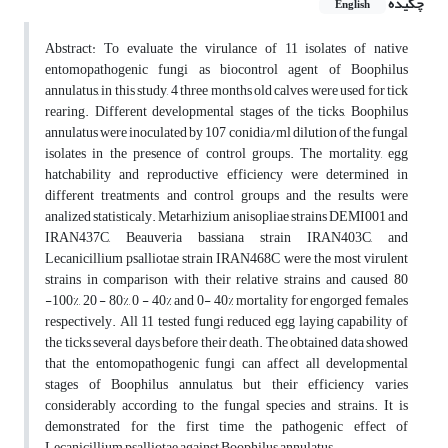
چکیده
English
Abstract: To evaluate the virulance of 11 isolates of native
entomopathogenic fungi as biocontrol agent of Boophilus
annulatus, in this study, 4 three months old calves were used for tick
rearing. Different developmental stages of the ticks, Boophilus
annulatus were inoculated by 107 conidia/ml dilution of the fungal
isolates in the presence of control groups. The mortality, egg
hatchability and reproductive efficiency were determined in
different treatments and control groups and the results were
analized statisticaly. Metarhizium anisopliae strains DEMI001 and
IRAN437C, Beauveria bassiana strain IRAN403C, and
Lecanicillium psalliotae strain IRAN468C were the most virulent
strains in comparison with their relative strains and caused 80
-100%, 20 - 80%, 0 - 40% and 0- 40% mortality for engorged females
respectively. All 11 tested fungi reduced egg laying capability of
the ticks several days before their death. The obtained data showed
that the entomopathogenic fungi can affect all developmental
stages of Boophilus annulatus, but their efficiency varies
considerably according to the fungal species and strains. It is
demonstrated for the first time the pathogenic effect of
Lecanicillium psalliotae against Boophilus annulatus.