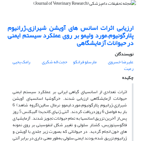
ارزیابی اثرات اسانس های آویشن شیرازی،ژرانیوم
پلارگونیوم،مورد ولیمو بر روی عملکرد سیستم ایمنی
در حیوانات آزمایشگاهی
نویسندگان
علیرضا خسروی
مارسلو فرانکو
حجت اله شکری
رامک یحیی
رعیت
چکیده
اثرات تعدادی از اسانسهای گیاهی ایرانی بر عملکرد سیستم ایمنی
حیوانات آزمایشگاهی ارزیابی شدند. خرگوشها اسانسهای آویشن
شیرازیِ،ژرانیوم پلارگونیوم،مورد،لیموو نرمال سالین(گروه شاهد) 6
بار به فواصل 6 روزدریافت کردند. آنتی ژنهای کاندیدا آلبیکنس 5 روز
پس از آخرین تزریق اسانسها به تمام حیوانات تجویز شدند. آزمایشها ی
فاگوسیتوزیس، کشتار سلولی و تغییر شکل لنفوسیتی بر روی نمونه
های خون انجام گردید. در حیواناتی که بصورت زیر جلدی با آویشن و
ژرانیوم تزریق شده بودند ایمنی سلولی به‌طور معنی داری در برابر آنتی