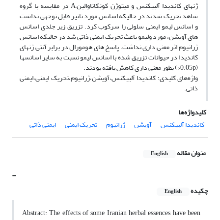
ژنهای کاندیدا آلبیکنس و میتوژن کونکاناوالین–‌A در مقایسه با گروه
شاهد تحریک شدند در حالیکه اسانس مورد تاثیر قابل توجهی نداشت
و اسانس لیمو ایمنی سلولی را سرکوب کرد. تزریق زیر جلدی اسانس
های آویشن، مورد ولیمو باعث تحریک ایمنی ذاتی شد در حالیکه اسانس
ژرانیوم اثر معنی داری نداشت. پاسخ های هومورال در برابر آنتی ژنهای
کاندیدا در حیوانات تزریق شده با اسانس لیمو نسبت به سایر اسانسها
(‌0.05p<‌) بطور معنی داری کاهش یافته بودند.
واژه‌های کلیدی: کاندیدا آلبیکنس،آویشن،ژرانیوم،تحریک ایمنی،ایمنی
ذاتی.
کلیدواژه‌ها
کاندیدا آلبیکنس
آویشن
ژرانیوم
تحریک ایمنی
ایمنی ذاتی
عنوان مقاله
English
-
چکیده
English
Abstract: The effects of some Iranian herbal essences have been