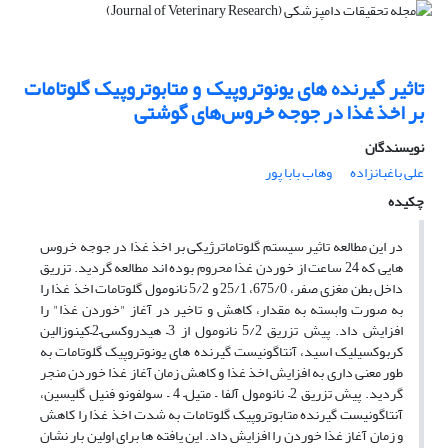
تاثیر گیرنده های یونوتروپیک و متابوتروپیک گلوتامات
بر اخذ غذا در جوجه خروس‌های گوشتی
نویسندگان
علی باغبانزاده
وهاب بابا پور
چکیده
در این مطالعه تاثیر سیستم گلوتاماترژیکی بر اخذ غذا در جوجه خروس
هایی که 24 ساعت از خوردن غذا محروم بوده اند مطالعه گردید. تزریق
داخل بطن مغزی صفر، 675/0، 25/1 و 5/2 نانومول گلوتامات اخذ غذا را
به صورت وابسته به مقدار، کاهش و تاخیر در آغاز "خوردن غذا" را
افزایش داد. پیش تزریق 5/2 نانومول از 3– هیدروکسی–2–کینوزالین
کربوکسیلیک اسید، آنتاگونیست گیرنده های یونوتروپیک گلوتامات به
طور معنی داری به افزایش اخذ غذا و کاهش زمان آغاز غذا خوردن منجر
گردید. پیش تزریق 2– نانومول آلفا – متیل– 4 – سولفونو فنیل گلیسین،
آنتاگونیست گیرنده متابوتروپیک گلوتامات به شدت اخذ غذا را کاهش
و زمان آغاز غذا خوردن را افزایش داد. این یافته ها برای اولین بار نشان