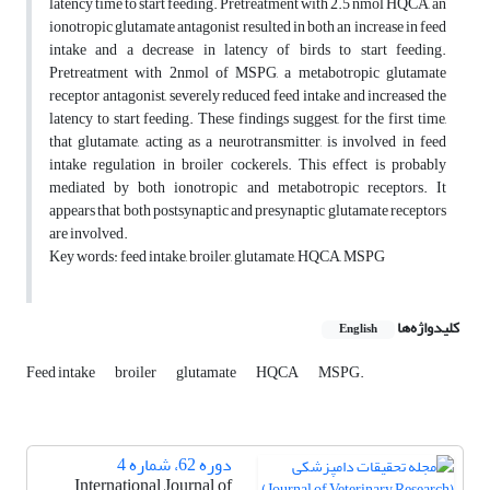
latency time to start feeding. Pretreatment with 2.5 nmol HQCA, an
ionotropic glutamate antagonist resulted in both an increase in feed
intake and a decrease in latency of birds to start feeding.
Pretreatment with 2nmol of MSPG, a metabotropic glutamate
receptor antagonist, severely reduced feed intake and increased the
latency to start feeding. These findings suggest, for the first time,
that glutamate, acting as a neurotransmitter, is involved in feed
intake regulation in broiler cockerels. This effect is probably
mediated by both ionotropic and metabotropic receptors. It
appears that both postsynaptic and presynaptic glutamate receptors
are involved.
Key words: feed intake, broiler, glutamate, HQCA, MSPG
کلیدواژه‌ها
English
Feed intake
broiler
glutamate
HQCA
MSPG.
دوره 62، شماره 4
International Journal of