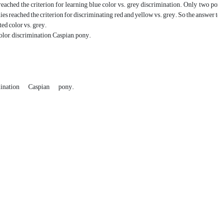
reached the criterion for learning blue color vs. grey discrimination. Only two po
es reached the criterion for discriminating red and yellow vs. grey. So the answer to
ted color vs. grey.
lor, discrimination, Caspian, pony.
ination
Caspian
pony.