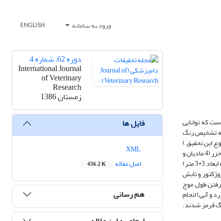
ورود به سامانه
ENGLISH
دوره 62، شماره 4
International Journal
of Veterinary
Research
زمستان 1386
ست که توانایی
فایل ها
لکه تشخیص رنگ
 این تحقیق )
XML
نایاب می باشد. برای بررسی چگونگی تشخیص رنگ در اسبچه خزر این تحقیق برای اولین بار در ایران صورت گرفته است، برای انجام این تحقیق تعداد هشت راس اسبچه خزر (4 مادیان و
4 سیلمی) انتخاب شدند. یکی از اسبچه های ماده در ابتدای کار بدلیل جراحات وارد شده به چشم از گروه تحقیق حذف گردید. برای انجام آزمایش از دوباکس مجاور (به ابعاد 3*3 متر)
اصل مقاله
436.2 K
ر جهت نصب پروژکتور و تابش
گرفتن طول موج
هم رسانی
 و آبی) انجام
نگ قرمز شدند.
ارجاع به این مقاله