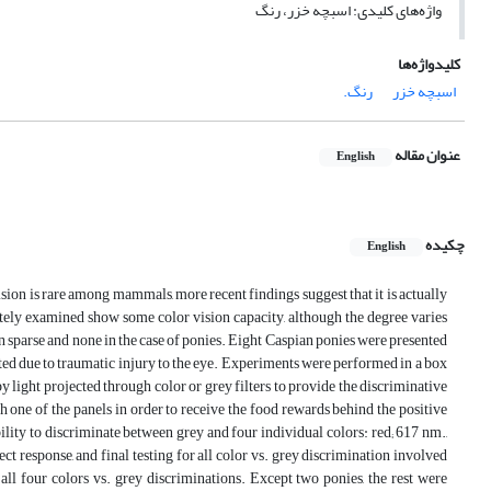
واژه‌های کلیدی: اسبچه خزر، رنگ
کلیدواژه‌ها
اسبچه خزر
رنگ.
عنوان مقاله
English
چکیده
English
ision is rare among mammals, more recent findings suggest that it is actually
ely examined show some color vision capacity, although the degree varies
n sparse and none in the case of ponies. Eight Caspian ponies were presented
ed due to traumatic injury to the eye. Experiments were performed in a box
 light projected through color or grey filters to provide the discriminative
sh one of the panels in order to receive the food rewards behind the positive
ility to discriminate between grey and four individual colors: red; 617 nm.,
ct response, and final testing for all color vs. grey discrimination involved
all four colors vs. grey discriminations. Except two ponies, the rest were