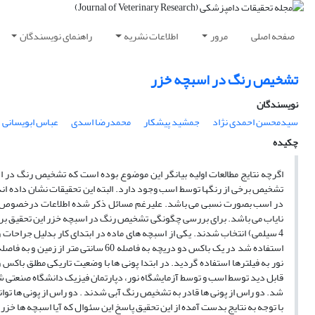
صفحه اصلی
مرور
اطلاعات نشریه
راهنمای نویسندگان
تشخیص رنگ در اسبچه خزر
نویسندگان
سیدمحسن احمدی نژاد
جمشید پیشکار
محمدرضا اسدی
عباس ابویسانی
چکیده
اگرچه نتایج مطالعات اولیه بیانگر این موضوع بوده است که تشخیص رنگ در 
تشخیص برخی از رنگها توسط اسب وجود دارد. البته این تحقیقات نشان داده ا
در اسب بصورت نسبی می باشد. علیرغم مسائل ذکر شده اطلاعات درخصوص و
نور به فیلترها استفاده گردید. در ابتدا پونی ها با وضعیت تاریکی مطلق باکس
قابل دید توسط اسب و توسط آزمایشگاه نور، دپارتمان فیزیک دانشگاه صنعتی شری
شد. دو راس از پونی ها قادر به تشخیص رنگ آبی شدند . دو راس از پونی ها تو
با توجه به نتایج بدست آمده از این تحقیق پاسخ این سئوال که آیا اسبچه ها خز