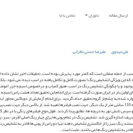
ارسال مقاله
داوران
تماس با ما
علی مهدوی
علیرضا حسنی بافرانی
اسب از جمله صفاتی است که کمتر مورد پذیرش بوده است، تحقیقات اخیر نشان داده ا
ند که این ویژگی (تشخیص رنگ) بصورت کامل و تکامل یافته در اسب دیده نمی شود، ب
جود و یا چگونگی تشخیص رنگ در اسب، هنوز کمیاب و درخصوص اسبچه خزر (موضوع
استفاده شد در یک باکس دو دریچه به فاصله 60 سانتی متر از زمین و به فاصله 110 سانتی متر از یک دیگر، جهت نصب فیلترها تعبیه شد. از باکس دیگ
 و سپس تابش نور به دریچه ها، تطابق پیدا کردند. طول موج فیلترهای رنگی با در نظر 
ف، اندازه گیری شد. تشخیص رنگ در تمام پونی ها برای چهار رنگ اصلی (قرمز، سبز، زرد
انستند رنگ سبز را از خاکستری تشخیص دهند تنها دو راس از پونی ها قادر به تشخیص ر
ر قادر به تشخیص رنگ ها می باشند، مثبت است .