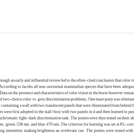
hough an early and influential review led to the often-cited conclusion that color v
According to Jacobs, all non-nocturnal mammalian species that have been adequat
ata on the presence and characteristics of color vision in the horse, however, remai
 of two-choice color vs. grey discrimination problems. One mare pony was eliminat
r containing a wall with two translucent panels that were illuminated from behind by
es were first adopted to the stall (box) with two panels in it and then learned to pu
 achromatic light-dark discrimination task. The ponies were then tested on their ab
m., green; 538 nm. and blue; 470 nm. The criterion for learning was set at 85% corre
ng intensities, making brightness an irrelevant cue. The ponies were tested with 