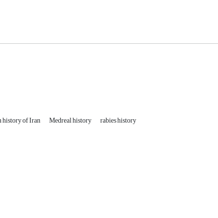
n history of Iran
Medreal history
rabies history