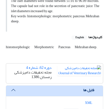
The islet diameters were found between 51.01 to 96.09 microns.
The capsule had not role in the secretion of pancreatic juice, The
islet diameters increased by age.
Key words: histomorphologic, morphometric, pancreas, Mehraban
sheep.
کلیدواژه‌ها
English
histomorphologic
Morphometric
Pancreas
Mehraban sheep.
دوره 62، شماره 4
مجله تحقیقات دامپزشکی
زمستان 1386
فایل ها
XML