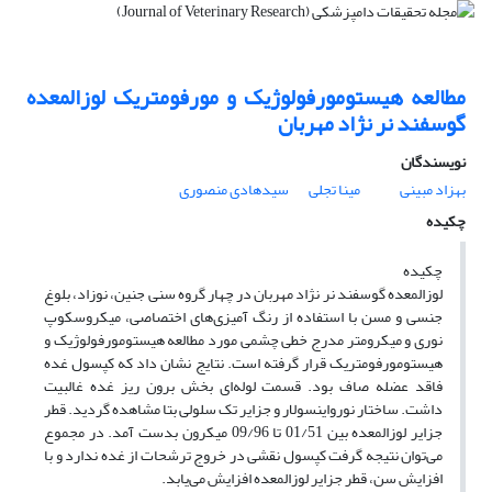
مطالعه هیستومورفولوژیک و مورفومتریک لوزالمعده
گوسفند نر نژاد مهربان
نویسندگان
بهزاد مبینی
مینا تجلی
سیدهادی منصوری
چکیده
‌چکیده
لوزالمعده گوسفند نر نژاد مهربان در چهار گروه سنی جنین، نوزاد، بلوغ
جنسی و مسن با استفاده از رنگ آمیزی‌های اختصاصی، میکروسکوپ
نوری و میکرومتر مدرج خطی چشمی مورد مطالعه هیستومورفولوژیک و
هیستومورفومتریک قرار گرفته است. نتایج نشان داد که کپسول غده
فاقد عضله صاف بود. قسمت لوله‌ای بخش برون ریز غده غالبیت
داشت. ساختار نورواینسولار و جزایر تک سلولی بتا مشاهده گردید. قطر
جزایر لوزالمعده بین 01/51 تا 09/96 میکرون بدست آمد. در مجموع
می‌توان نتیجه گرفت کپسول نقشی در خروج ترشحات از غده ندارد و با
افزایش سن، قطر جزایر لوزالمعده افزایش می‌یابد.