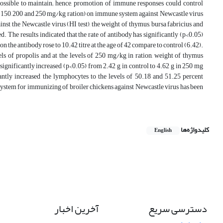
mpossible to maintain; hence, promotion of immune responses could control
 100, 150, 200 and 250 mg/kg ration) on immune system against Newcastle virus
st the Newcastle virus (HI test), the weight of thymus, bursa fabricius and
 The results indicated that the rate of antibody has significantly (p<0.05)
on the antibody rose to 10.42 titre at the age of 42 compare to control (6.42).
els of propolis and at the levels of 250 mg/kg in ration, weight of thymus
 significantly increased (p<0.05) from 2.42 g in control to 4.62 g in 250 mg
antly increased the lymphocytes to the levels of 50.18 and 51.25 percent
-system for immunizing of broiler chickens against Newcastle virus has been
کلیدواژه‌ها
English
دسترسی سریع
آخرین اخبار