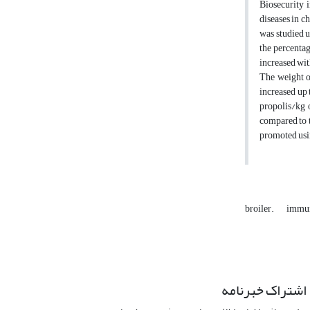
Biosecurity 
diseases in c
was studied u
the percentag
increased wit
The weight of
increased up 
propolis/kg 
compared to t
promoted usin
broiler.
immu
اشتراک خبرنامه