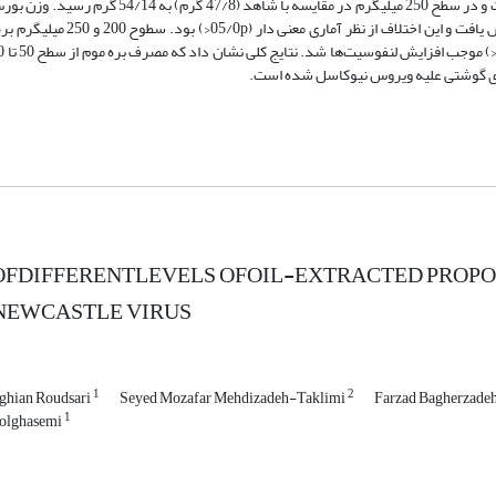
وزن تیموس نیز با افزایش سطح بره موم بطور معنی داری (05/0‌p<‌) افزایش یافت و در سطح 250 میلیگرم
از 42/2 گرم در گروه شاهد به 62/4 گرم در سطح 250 میلیگرم بره موم افزایش یا
های گوشتی علیه ویروس نیوکاسل شده است.
OFDIFFERENTLEVELS OFOIL-EXTRACTED PROPO
NEWCASTLE VIRUS
1
2
hian Roudsari
Seyed Mozafar Mehdizadeh-Taklimi
Farzad Bagherzad
1
olghasemi