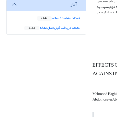
 در مقایسه با شاهد (47/8 گرم) به 54/14 گرم رسید. وزن بورس فابریسیوس
آمار
فت و این اختلاف از نظر آماری معنی دار (05/0‌p<‌) بود. سطوح 200 و 250 میلیگرم بره موم نسبت به
شاهد (93/48 درصد) به ترتیب 18/50 و 24/51 درصد بطور معنی داری (05/0‌p<‌) موجب افزایش لنفوسیت‌ها شد. نتایج کلی نشان داد که مصرف بره موم از سطح 50 تا 250 میلیگرم در
تعداد مشاهده مقاله
2,442
تعداد دریافت فایل اصل مقاله
1,163
EFFECTS 
AGAINST
Mahmood Haghig
Abdolhoseyn Ab