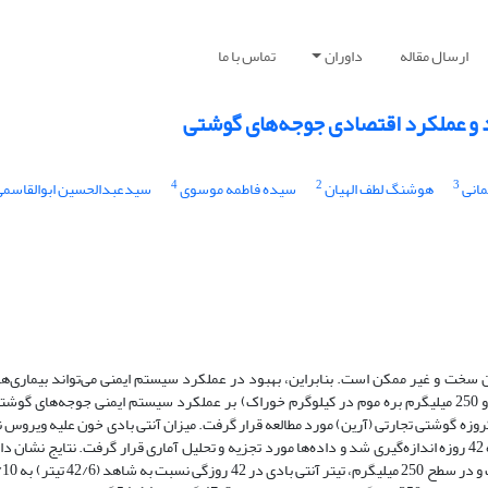
ارسال مقاله
داوران
تماس با ما
د و عملکرد اقتصادی جوجه‌های گوشتی
4
2
3
مانی
هوشنگ لطف الهیان
سیده فاطمه موسوی
سیدعبدالحسین ابوالقاسمی
سخت و غیر ممکن است. بنابراین، بهبود در عملکرد سیستم ایمنی می‌تواند بیماری‌ها 
کنترل نماید. اثر شش سطح عصاره روغنی بره موم (صفر، 50، 100، 150، 200 و 250 میلیگرم بره موم در کیلوگرم خوراک) بر عملکرد سیستم ایمنی ج
ستفاده از طرح کاملا تصادفی با 360 جوجه (میانگین وزن 94 گرم) یکروزه گوشتی تجارتی (آرین) مورد مطالعه قرار گرفت. میزان آنتی بادی خون ع
HI)، وزن غده تیموس، بورس فابریسیوس و در صد لنفوسیت‌ها برای یک دوره 42 روزه اندازه‌گیری شد و داده‌ها مورد تجزیه و تحلیل آماری قرار گرفت. نت