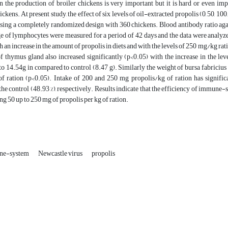
in the production of broiler chickens is very important but it is hard or even i
hickens. At present study, the effect of six levels of oil-extracted propolis (0, 50,
sing a completely randomized design with 360 chickens. Blood antibody ratio again
e of lymphocytes were measured for a period of 42 days and the data were analyzed.
h an increase in the amount of propolis in diets and with the levels of 250 mg/kg rati
 thymus gland also increased significantly (p<0.05) with the increase in the lev
to 14.54g in compared to control (8.47 g). Similarly the weight of bursa fabricius
of ration (p<0.05). Intake of 200 and 250 mg propolis/kg of ration has signific
he control (48.93 %), respectively. Results indicate that the efficiency of immune
g 50 up to 250 mg of propolis per kg of ration.
ne-system
Newcastle virus
propolis