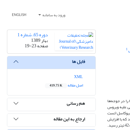
ورود به سامانه
ENGLISH
دوره 65، شماره 1
بهار 1389
صفحه
19-23
1
فایل ها
XML
اصل مقاله
419.75 K
را در جوجه‌ها
هم رسانی
وجه‌های گوشتی علیه ویروس
لیه ویروس نیوکاسل (تست
ارجاع به این مقاله
ایج نشان داد که با افزایش
سطح بره موم، میزان آنتی بادی خون نیز بطور معنی داری (05/0‌p<‌) افزایش یافت و در سطح 250 میلیگرم، تیتر آنتی بادی در 42 روزگی نسبت به شاهد (42/6 تیتر) به 42/10 تیتر رسید.