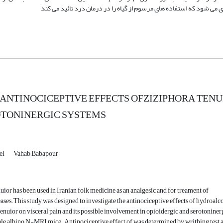
می شود که استفاده های مرسوم از گیاه را در درمان درد تائید می کند
ANTINOCICEPTIVE EFFECTS OFZIZIPHORA TENU
OTONINERGIC SYSTEMS
el
Vahab Babapour
uior has been used in Iranian folk medicine as an analgesic and for treament of
eases.This study was designed to investigate the antinociceptive effects of hydroalc
 tenuior on visceral pain and its possible involvement in opioidergic and serotoniner
le albino N-MRI mice. Antinociceptive effect of was determined by writhing test a