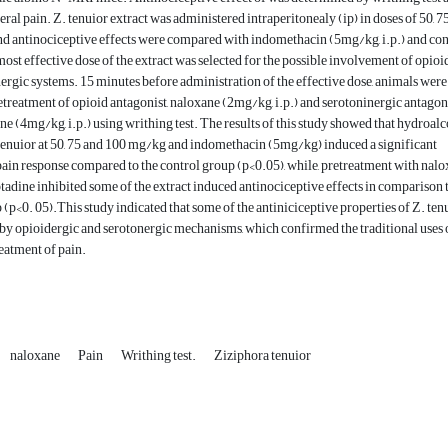
eral pain. Z. tenuior extract was administered intraperitonealy (ip) in doses of 50, 7
d antinociceptive effects were compared with indomethacin (5mg/kg, i.p.) and con
ost effective dose of the extract was selected for the possible involvement of opioi
ergic systems. 15 minutes before administration of the effective dose, animals were
etreatment of opioid antagonist, naloxane (2mg/kg, i.p.) and serotoninergic antagoni
e (4mg/kg, i.p.) using writhing test. The results of this study showed that hydroal
 tenuior at 50, 75 and 100 mg/kg and indomethacin (5mg/kg) induced a significant
pain response compared to the control group (p<0.05), while, pretreatment with nal
adine inhibited some of the extract induced antinociceptive effects in comparison 
 (p<0. 05).This study indicated that some of the antiniciceptive properties of Z. ten
by opioidergic and serotonergic mechanisms, which confirmed the traditional uses 
reatment of pain.
naloxane
Pain
Writhing test.
Ziziphora tenuior