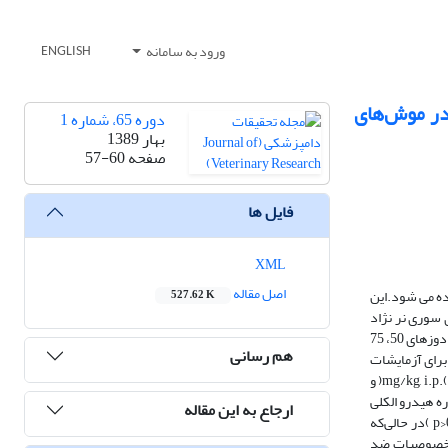
ورود به سامانه
ENGLISH
روتونرژیک در موش‌های
دوره 65، شماره 1
بهار 1389
صفحه
57-60
فایل ها
XML
اصل مقاله
اده می شود.این
527.62 K
 سوری نر نژاد
N-MRI انجام گرفت. در این مطالعه اثر ضد دردی گیاه کاکوتی با استفاده از تست رایتینگ به عنوان یک مدل درد احشایی بررسی شد. بدین منظور، عصاره گیاه کاکوتی با دوزهای 50، 75
هم رسانی
 موثرترین دوز عصاره برای آزمایشات
بعدی انتخاب شد و مداخله سیستم‌های اپیوئیدی و سروتونینی بر اثرات بی دردی ناشی از عصاره بترتیب با استفاده از پیش درمانی با آنتاگونیست اپیوئیدی، نالوکسان mg/kg, i.p.(2(‌ و
 که عصاره هیدرو الکلی
ارجاع به این مقاله
گیاه کاکوتی با دوزهای 50، 75 و 100 میلیگرمبر کیلوگرم و ایندومتاسین (‌mg/kg5( ‌کاهش معنی داری را در پاسخ به درد در مقایسه با گروه کنترل ایجاد می‌کند (05/0<‌p )در حالی‌که
<‌.) این مطالعه نشان داد که بخشی از خصوصیات ضد