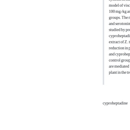
model of visc
100 mg/kg an
groups. The m
and serotonin
studied by pr
cyproheptadin
extract of Z.
reduction in 
and cyprohept
control group
are mediated 
plant in the t
cyproheptadine