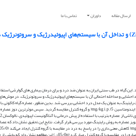
ارسال مقاله
داوران
تماس با ما
بررسی اثرات ضد دردی گیاه کاکوتی ‌ (Ziziphora tenuior)‌ و تداخل آن با سیستم‌های اپیوئیدرژیک و س
ود. این گیاه در طب سنتی ایران به عنوان ضد درد و برای درمان بیماری های گوارشی استف
د احشایی و مداخله احتمالی آن با سیستم‌های اپیوئیدرژیک و سروتونرژیک، در موش‌های
و 100 میلیگرمبر کیلوگرم به صورت داخل صفاقی تجویز و اثرات ضد دردی آن با ایندومتاسین ‌ mg/kg, i.p.)5(‌ و گروه کنترل مقایسه گردید. سپس
سیپروهپتادین ‌ mg/kg, i.p.)4(، 15 دقیقه قبل از تجویز عصاره به روش رایتینگ مورد بررسی قرار گرفت. نتایج این تحقیق نشان داد
پیش درمانی با نالوکسان و سیپروهپتادین بخشی از اثرات ضد دردی ناشی از عصاره را در مقایسه با گروه کنترل مهار کرد (05/0p