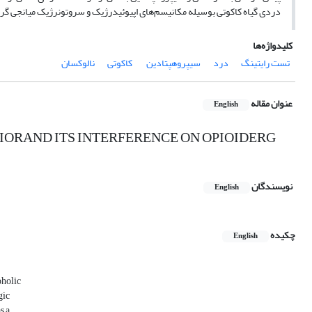
دردی گیاه کاکوتی بوسیله مکانیسم‌های اپیوئیدرژیک و سروتونرژیک میانجی گری 
کلیدواژه‌ها
تست رایتینگ
درد
سیپروهپتادین
‌ ‌کاکوتی
نالوکسان
عنوان مقاله
English
IORAND ITS INTERFERENCE ON OPIOIDERG
نویسندگان
English
چکیده
English
oholic
gic
s a