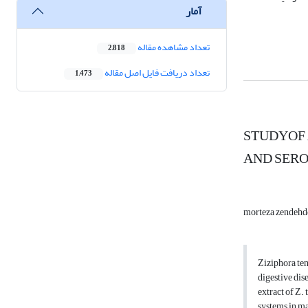
آمار
تعداد مشاهده مقاله
2,818
تعداد دریافت فایل اصل مقاله
1,473
STUDYOF 
AND SER
morteza zendehd
Ziziphora ten
digestive dis
extract of Z.
systems in ma