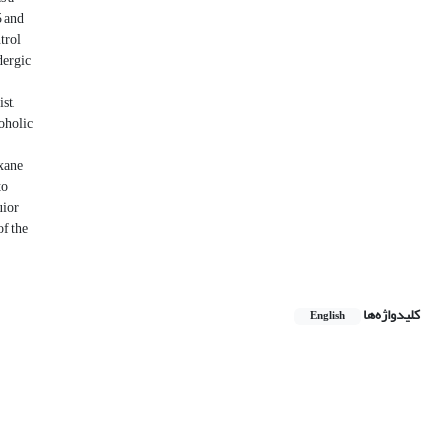
5 and
trol
dergic
st,
coholic
oxane
to
uior
of the
کلیدواژه‌ها
English