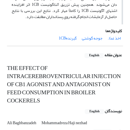
دان می‌شوند .همچنین پیش تزریق آنتاگونیست ‌1CB اثر افزاینده
اشتهای آگونیست ‌1CB را کاملاً مهار کرد. نتایج این بررسی با نتایج
حاصل از آزمایشات انجام گرفته روی پستانداران مطابقت دارد. ‌
کلیدواژه‌ها
اخذ غذا.
جوجه گوشتی
گیرنده1CB
عنوان مقاله
English
THE EFFECT OF
INTRACEREBROVENTRICULAR INJECTION
OF CB1 AGONIST AND ANTAGONIST ON
FEED CONSUMPTION IN BROILER
COCKERELS
نویسندگان
English
Ali Baghbanzadeh
Mohammadreza Haji nezhad