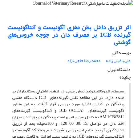
اثر تزریق داخل بطن مغزی آگونیست و آنتاگونیست
گیرنده ‌1CB بر مصرف دان در جوجه خروس‌های
گوشتی
نویسندگان
علی باغبان زاده
محمد رضا حاجی نژاد
دانشگاه تهران
چکیده
سیستم اندوکانابینوئید نقش مهمی در تنظیم اشتهای پستانداران بر
عهده دارد. در این مطالعه نقش گیرنده‌های ‌ 1CB دستگاه عصبی
پرندگان در کنترل اشتها مورد بررسی قرار گرفت. به این منظور
آگونیست گیرنده‌های ‌ (ACEA) 1CB و آنتاگونیست گیرنده‌های
‌)281(AM 1CB به داخل بطن جانبی راست پرندگان تزریق شد و میزان
اخذ دان در فواصل ‚15 ‚30 60 120، و 180دقیقه بعد از تزریق
اندازه‌گیری گردید. نتایج این بررسی نشان داد می‌دهد که آگونیست و
آنتاگونیست گیرنده‌های ‌ 1CB به ترتیب سبب افزایش و کاهش مصرف