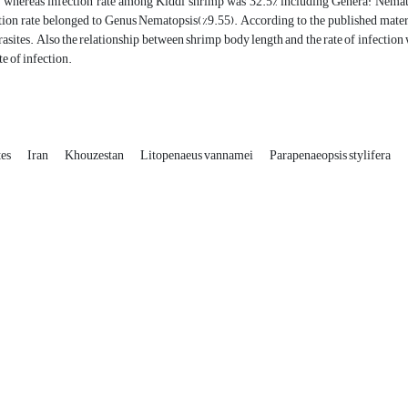
 whereas infection rate among Kiddi shrimp was 32.5% including Genera: Nemato
tion rate belonged to Genus Nematopsis(%9.55). According to the published material
asites. Also the relationship between shrimp body length and the rate of infection
te of infection.
tes
Iran
Khouzestan
Litopenaeus vannamei
Parapenaeopsis stylifera