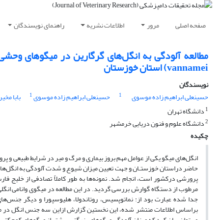
صفحه اصلی
مرور
اطلاعات نشریه
راهنمای نویسندگان
vannamei) استان خوزستان
نویسندگان
1
1
حسینعلی ابراهیم زاده موسوی
حسینعلی ابراهیم زاده موسوی
بابا مخیر
1
دانشگاه تهران
2
دانشگاه علوم و فنون دریایی خرمشهر
چکیده
حاضر دراستان خوزستـان و جهت تعیین میزان شیوع و شدت آلودگی به انگل‌های
پرورشی درکشور است، انجام شد. نمونه‌ها به طور کاملاً تصادفی از خلیج ف
براساس اطلاعات منتشر شده، این نخستین گزارش ازاین سه جنس انگل در می
می‌توان بیان کرد که میزان آلودگی میگوهای بزرگتر، بیشتر از میگوهای کوچکتر ب