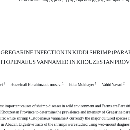
 GREGARINE INFECTION IN KIDDI SHRIMP (PARA
LITOPENAEUS VANNAMEI) IN KHOUZESTAN PROV
1
1
1
2
avi
Hosseinali Ebrahimzade mosavi
Baba Mokhayer
Vahid Yavari
st important causes of shrimp diseases in wild environment and Farms are Parasitic
Khouzestan Province to determine the prevalence and intensity of Gregarine parasi
cific white shrimp (Litopenaeus vannamei), currently the major cultured specie
in Abadan, Digestive tracts of the shrimps were studied using wet-mount diagnosti