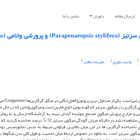
ارسال مقاله
داوران
تماس با ما
مطالعه آلودگ
1
2
1
وحید یاوری
علیرضا باهنر
‌انگل‌های میگو یکی از عوامل مهم
 گرگارین در میگوی سرتیز که گونه بومی خلیج فارس است و میگوی وانامی که درحال ح
ارس و مزارع پرورش میگوی مجتمع چوئبده آبادان تهیه، به آزمایشگاه ارسال و به ر
مرطوب از دستگاه گوارش بررسی گردید. در این مطالعه در میگوی وانامی انگلی مشاهده نشد درحالیکه میزان آل
گوی سرتیز است. به علاوه در خصوص ارتباط میان جنسیت و طول کلی بدن میگوها با 
ود اما تفاوت معنی داری از لحاظ آلودگی بین دو جنس نر و ماده مشاهده نشد.