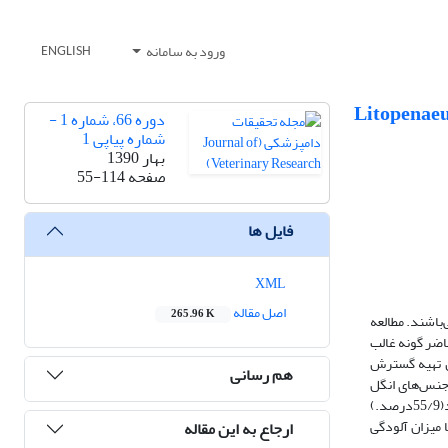
ورود به سامانه
ENGLISH
ی به انگل‌های گرگارین در میگو‌‌های وحشی سرتیز (Parapenaeopsis stylifera) و پرورشی وانامی (Litopenaeus
دوره 66، شماره 1 -
شماره پیاپی 1
بهار 1390
صفحه
55-114
فایل ها
XML
اصل مقاله
265.96 K
 بروز بیماری و مرگ و میر در شرایط طبیعی و پرورشی است. یکی از متداول ترین پروتوزوآهای انگلی در میگو، گرگارین‌ها (Gregarines)‌ می‌باشند. مطالعه
اضر گونه غالب
وش تهیه گسترش
هم رسانی
ودگی میگوی سرتیز 5/32 درصد محاسبه گردید که جنس‌های انگل
جدا شده عبارت بود از:‌ ‌نماتوپسیس، روتاندولا، هلیوسپورا و دیگر جنس‌های ناشناخته گرگارین ها.در این میان بالاترین فراوانی مربوط به جنس نماتوپسیس بود(55/9درصد.)
میزان آلودگی
ارجاع به این مقاله