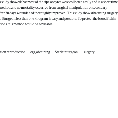
s study showed that most of the ripe oocytes were collected easily and in a short time
 method, and no mortality occurred from surgical manipulation or secondary
fter 30 days, wounds had thoroughly improved. This study shows that using surgery
 Sturgeon, less than one kilogram, is easy and possible. To protect the brood fish in
tions, this method would be advisable.
ation reproduction
egg obtaining
Sterlet sturgeon.
surgery