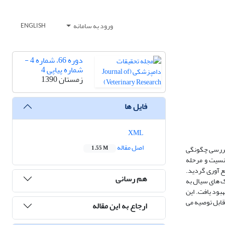
ورود به سامانه
ENGLISH
دوره 66، شماره 4 -
شماره پیاپی 4
زمستان 1390
فایل ها
XML
اصل مقاله
 بررسی چگونگی
1.55 M
در این بررسی از 16 ماهی مولد پس از تعیین جنسیت و مرحله
شکمی، تخمک های سیال جمع آوری گردید.
هم رسانی
ک های سیال به
ویه رخ نخواهد داد. پس از 30 روز، زخم حاصله کاملاً بهبود یافت. این
قابل توصیه می
ارجاع به این مقاله