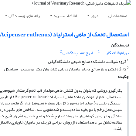
صفحه اصلی
مرور
اطلاعات نشریه
راهنمای نویسندگان
استحصال تخمک از ماهی استرلیاد ‌(Acipenser ruthenus)‌ از طریق جراحی
نویسندگان
2
1
بهرام فلاحتکار
ایرج عفت‌پناه‌کمایی
1
گروه شیلات، دانشکده منابع طبیعی دانشگاه گیلان
2
کارگاه تکثیر و بازسازی ذخایر ماهیان دریایی شادروان دکتر ‌یوسف‌پور سیاهکل
چکیده
بکارگیری روشی که بتوان بدون کشتن ماهی مولد از آنها تخم گرفت از شیوه‌هایی
سپس محل زخم با دو بخیه ساده بسته و ضدعفونی شد. شاخص های تکثیر در هر ما
مطالعه نشان می دهد استفاده از روش جراحی کوچک در ماهیان خاویاری با اندازه 
باشد. ‌ ‌