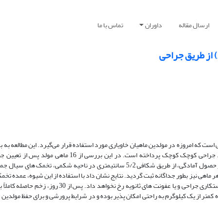
ارسال مقاله
داوران
تماس با ما
 است که امروزه در مولدین ماهیان خاویاری مورد استفاده قرار می‌گیرد. این مطالعه به
استحصال تخم از مولدین ماده ماهی استرلیاد ‌(Acipenser ruthenus)‌ از طریق جراحی کوچک کوچک پرداخته است. 
رسیدگی جنسی، 3 مولد آماده مورد تزریق عصاره هیپوفیز قرار گرفته و پس از حصول آمادگی، از طریق شکافی 5/2 سانتیمتری در ناحیه 
هی نیز بطور جداگانه ثبت گردید. نتایج نشان داد با استفاده از این شیوه، عمده تخم
سادگی و در زمان کوتاهی از بدن ماده خارج شده و هیچ تلفاتی ناشی از اثری دستکاری جراحی و یا عفونت های ثان
کمتر از یک کیلوگرم به راحتی امکان پذیر بوده و در شرایط پرورشی و برای حفظ مولدین 