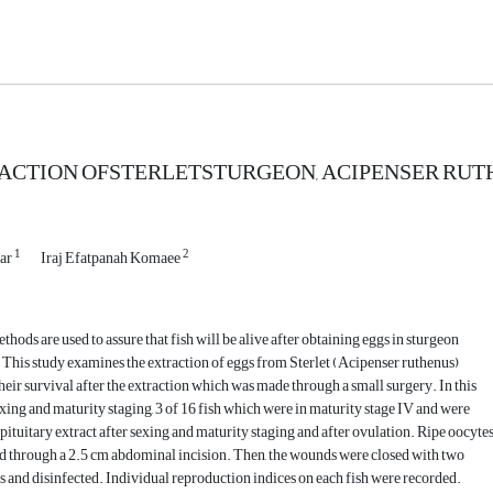
CTION OFSTERLETSTURGEON, ACIPENSER RUTH
1
2
kar
Iraj Efatpanah Komaee
hods are used to assure that fish will be alive after obtaining eggs in sturgeon
 This study examines the extraction of eggs from Sterlet (Acipenser ruthenus)
heir survival after the extraction which was made through a small surgery. In this
sexing and maturity staging, 3 of 16 fish which were in maturity stage IV and were
 pituitary extract after sexing and maturity staging and after ovulation. Ripe oocyte
d through a 2.5 cm abdominal incision. Then, the wounds were closed with two
s and disinfected. Individual reproduction indices on each fish were recorded.