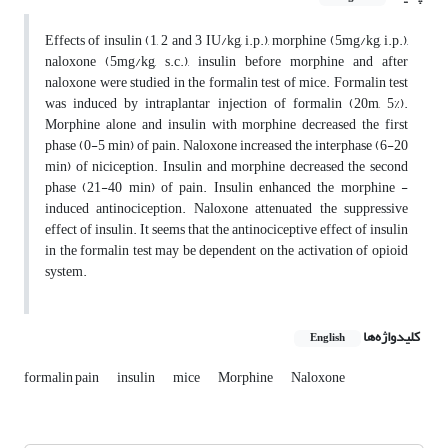
Effects of insulin (1, 2 and 3 IU/kg, i.p.), morphine (5mg/kg, i.p.),
naloxone (5mg/kg, s.c.), insulin before morphine and after
naloxone were studied in the formalin test of mice. Formalin test
was induced by intraplantar injection of formalin (20m, 5%).
Morphine alone and insulin with morphine decreased the first
phase (0-5 min) of pain. Naloxone increased the interphase (6-20
min) of niciception. Insulin and morphine decreased the second
phase (21-40 min) of pain. Insulin enhanced the morphine -
induced antinociception. Naloxone attenuated the suppressive
effect of insulin. It seems that the antinociceptive effect of insulin
in the formalin test may be dependent on the activation of opioid
system.
کلیدواژه‌ها
English
formalin pain
insulin
mice
Morphine
Naloxone