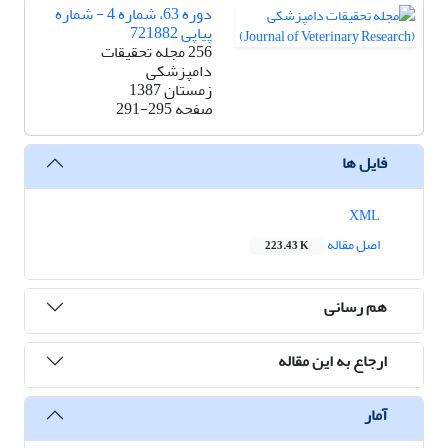
دوره 63، شماره 4 - شماره
پیاپی 721882
256 مجله تحقیقات
دامپزشکی
زمستان 1387
صفحه
291-295
فایل ها
XML
اصل مقاله
223.43 K
هم رسانی
ارجاع به این مقاله
آمار