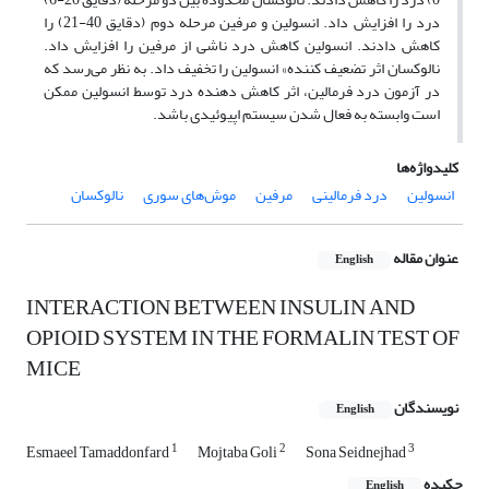
درد را افزایش داد. انسولین و مرفین مرحله دوم (دقایق 40-21) را
کاهش دادند. انسولین کاهش درد ناشی از مرفین را افزایش داد.
نالوکسان اثر تضعیف کننده» انسولین را تخفیف داد. به نظر می‌رسد که
در آزمون درد فرمالین، اثر کاهش دهنده درد توسط انسولین ممکن
است وابسته به فعال شدن سیستم اپیوئیدی باشد.
کلیدواژه‌ها
انسولین
درد فرمالینی
مرفین
مو‌ش‌های سوری
نالوکسان
عنوان مقاله
English
INTERACTION BETWEEN INSULIN AND
OPIOID SYSTEM IN THE FORMALIN TEST OF
MICE
نویسندگان
English
1
2
3
Esmaeel Tamaddonfard
Mojtaba Goli
Sona Seidnejhad
چکیده
English