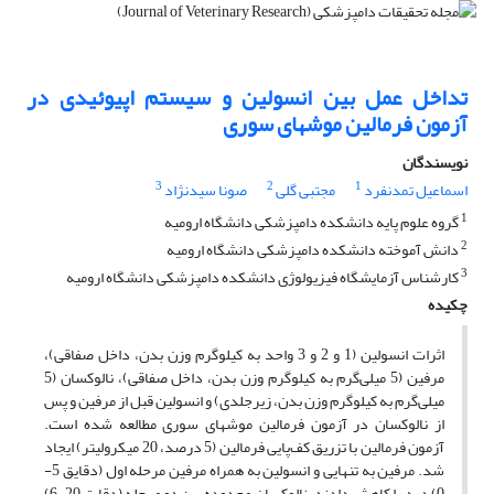
تداخل عمل بین انسولین و سیستم اپیوئیدی در
آزمون فرمالین موشهای سوری
نویسندگان
3
2
1
اسماعیل تمدنفرد
مجتبی گلی
صونا سیدنژاد
1
گروه علوم پایه دانشکده دامپزشکی دانشگاه ارومیه
2
دانش آموخته دانشکده دامپزشکی دانشگاه ارومیه
3
کارشناس آزمایشگاه فیزیولوژی دانشکده دامپزشکی دانشگاه ارومیه
چکیده
اثرات انسولین (1 و 2 و 3 واحد به کیلوگرم وزن بدن، داخل صفاقی)،
مرفین (5 میلی‌گرم به کیلوگرم وزن بدن، داخل صفاقی)، نالوکسان (5
میلی‌گرم به کیلوگرم وزن بدن، زیرجلدی) و انسولین قبل از مرفین و پس
از نالوکسان در آزمون فرمالین موشهای سوری مطالعه شده است.
آزمون فرمالین با تزریق کف‌پایی فرمالین (5 درصد، 20 میکرولیتر) ایجاد
شد. مرفین به تنهایی و انسولین به همراه مرفین مرحله اول (دقایق 5-
0) درد را کاهش دادند. نالوکسان محدوده بین دو مرحله (دقایق 20-6)