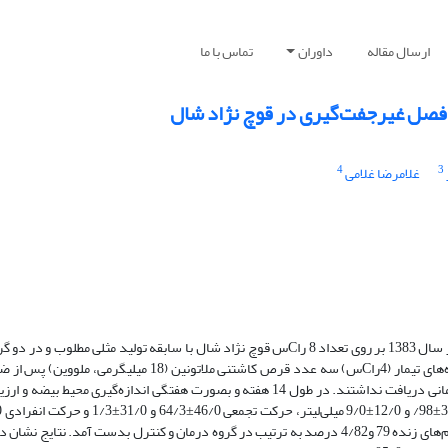
ارسال مقاله
داوران
تماس با ما
ر فصل غیرجفت‌گیری در قوچ نژاد شال
4
3
غلامرضا غلامی
این مطالعه برای ارزیابی اثرات ملاتونین روی قطر بیضه و شاخص‌های منی در بهار سال 1383 بر روی تعداد 8 راCس قوچ نژاد شال با سابقه تولی
کاملا تصادفی انتخاب شده بودند انجام شد. از اول فروردین ماه هر یک از گروه‌های تیمار (4راCس) سه عدد قرص کاش
گوش بصورت زیر جلدی دریافت داشتند و گروه کنترل(4راCس) هیچگونه درمانی دریافت نداشتند. در طول 14 هفته و بصورت هفتگی اندازه
غلظت اسپرم 39/0±23/2 و 31/0±72/1 میلیارد درهر میلی‌لیتر و میانگین اسپرم‌های زنده 79 و4/82 درصد به ترتیب در گروه درمان و کنترل بدست 