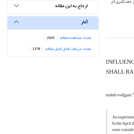
تونین در فصل غیر جفت‌گیری اثر
ارجاع به این مقاله
آمار
تعداد مشاهده مقاله
2,645
تعداد دریافت فایل اصل مقاله
1,378
INFLUENC
SHALL RA
1
mahdi vodjgani
An experiment
In the April,
were conside