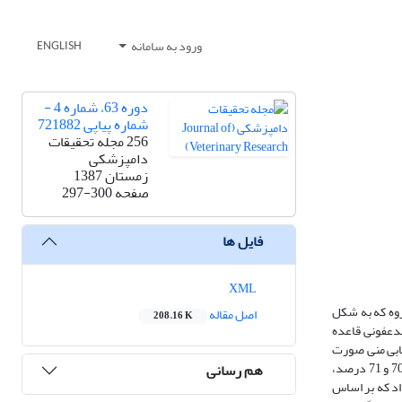
ورود به سامانه
ENGLISH
دوره 63، شماره 4 -
شماره پیاپی 721882
256 مجله تحقیقات
دامپزشکی
زمستان 1387
صفحه
297-300
فایل ها
XML
د مثلی مطلوب و در دو گروه که به شکل
اصل مقاله
208.16 K
تنی ملاتونین (18 میلیگرمی، ملووین) پس از ضدعفونی قاعده
‌گیری محیط بیضه و ارزیابی منی صورت
گرفت. میانگین قطر بیضه 83/0±58/32 و 21±89/32 سانتی‌متر، حجم منی 31/0±98/ و 12/0±9/0 میلی‌لیتر، حرکت تجمعی 46/0±64/3 و 31/0±1/3 و حرکت انفرادی 70 و 71 درصد،
هم رسانی
آمد. نتایج نشان داد که بر اساس