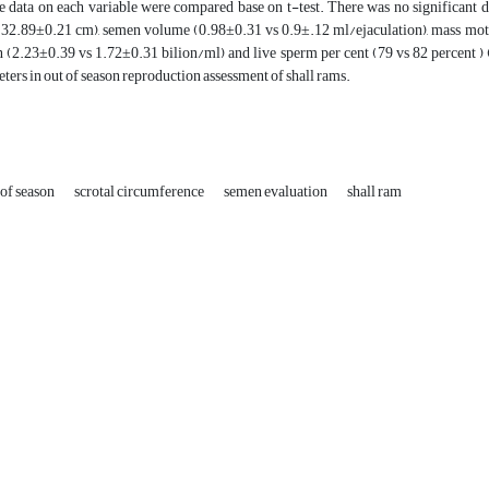
e data on each variable were compared base on t-test. There was no significant 
 32.89±0.21 cm), semen volume (0.98±0.31 vs 0.9±.12 ml/ejaculation), mass motil
 (2.23±0.39 vs 1.72±0.31 bilion/ml) and live sperm per cent (79 vs 82 percent ) 
ers in out of season reproduction assessment of shall rams.
 of season
scrotal circumference
semen evaluation
shall ram