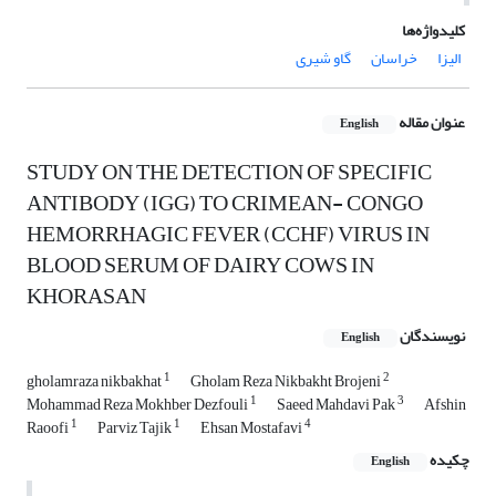
کلیدواژه‌ها
الیزا
خراسان
گاو شیری
عنوان مقاله
English
STUDY ON THE DETECTION OF SPECIFIC
ANTIBODY (IGG) TO CRIMEAN- CONGO
HEMORRHAGIC FEVER (CCHF) VIRUS IN
BLOOD SERUM OF DAIRY COWS IN
KHORASAN
نویسندگان
English
1
2
gholamraza nikbakhat
Gholam Reza Nikbakht Brojeni
1
3
Mohammad Reza Mokhber Dezfouli
Saeed Mahdavi Pak
Afshin
1
1
4
Raoofi
Parviz Tajik
Ehsan Mostafavi
چکیده
English