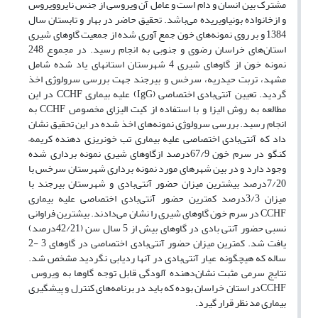
مشترک بین انسان و دام است و عامل آن ویروسی از جنس نایروویروس
و ازخانواده بونیاویریده می‌باشد. تحقیق حاضر در بهار و تابستان سال
1384 و بر روی نمونه‌های خون جمع آوری شده از جمعیت گاوهای شیری
استان‌های خراسان رضوی و جنوبی به انجام رسید. در مجموع 248
نمونه خون از گاوهای شیری 4 شهرستان استانهای یاد شده شامل
مشهد، تربت حیدریه، سرخس و بیرجند جهت بررسی سرولوژی اخذ
گردید. تعیین آنتی‌بادی اختصاصی ‌(IgG)‌ علیه بیماری CCHF در این
مطالعه به روش الیزا و با استفاده از کیت الیزای مخصوص CCHF به
انجام رسید. بررسی سرولوژی نمونه‌های اخذ شده در این تحقیق نشان
داد که آنتی‌بادی اختصاصی علیه بیماری تب خونریزی دهنده کریمه–
کنگو در سرم خون 67/9درصد ازگاوهای شیری نمونه برداری شده
وجود دارد و در بین شهرهای مورد نمونه برداری شهرستان سرخس با
7/20درصد بیشترین میزان حضور آنتی‌بادی و شهرستان بیرجند با
میزان 3/3درصد کمترین حضور آنتی‌بادی اختصاصی علیه بیماری
CCHF در سرم خون گاوهای شیری را نشان می‌دادند. بیشترین فراوانی
نسبی حضور آنتی بادی در گاوهای بیش از 5 سال سن (42/21درصد)
‌یافت شد. کمترین میزان حضور آنتی‌بادی اختصاصی در گاوهای 3 -2
ساله که هیچگونه عیار آنتی‌بادی در آنها ردیابی نگردید مشخص شد.
نتایج سرمی مثبت نشان‌دهنده آلودگی قابل توجه گاوها به ویروس ‌
CCHFدر استان خراسان بوده که باید در برنامه‌های کنترل و پیشگیری
بیماری مد نظر قرار گیرد. ‌