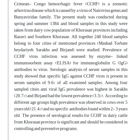
Crimean- Congo hemorrhagic fever (CCHF) is a zoonotic
arbovirus disease, which is caused by a virus of Nairovius genus and
Bunyaviridae family. The present study was conducted during
spring and summer 1384, and blood samples in this study were
taken from dairy cow population of Khorasan provinces, including
Razavi and Southern Khorasan. All together 248 blood samples
belong to four cities of mentioned provinces (Mashad, Torbate
heydariyeh, Sarakhs and Birjand) were studied. Prevalence of
CCHF virus infection was assessed by enzyme- linked
immunosorbent assay (ELISA) for immunoglobulin G (IgG)
antibodies to virus. Serologic analysis of serum samples in this
study showed that specific IgG against CCHF virus is present in
serum samples of 9.6% of all examined samples. Among four
sampled cities, anti viral IgG prevalence was highest in Sarakhs
(20.7%) and Birjand had the lowest prevalence (3.3%). According to
different age groups high prevalence was observed in cows over 5
years old (21.4%) and no specific antibodies found within 2- 3 years
old. The presence of serological results for CCHF in dairy cattle
from Khorasan province is significant and should be considered in
controlling and preventive programs.