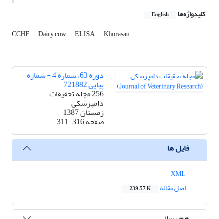
کلیدواژه‌ها
English
CCHF
Dairy cow
ELISA
Khorasan
دوره 63، شماره 4 - شماره
پیاپی 721882
256 مجله تحقیقات
دامپزشکی
زمستان 1387
صفحه
311-316
فایل ها
XML
اصل مقاله
239.57 K
هم رسانی