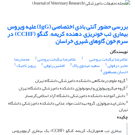
بررسی حضور آنتی بادی اختصاصی ‌(IgG)‌ علیه ویروس
بیماری تب خونریزی دهنده کریمه– گنگو ‌(CCHF)‌ در
سرم خون گاوهای شیری خراسان
نویسندگان
2
1
غلامرضا نیکبخت بروجنی
غلامرضا نیکبخت بروجنی
محمدرضا
1
1
3
1
مخبر دزفولی
سعید مهدوی پاک
افشین رئوفی
پرویز تاجیک
4
احسان مصطفوی
1
گروه علوم درمانگاهی دانشکده دامپزشکی دانشگاه تهران
2
گروه میکروبیولوژی و ایمونولوژی دانشکده دامپزشکی دانشگاه تهران
3
دانش آموخته دانشکده دامپزشکی دانشگاه آزاد اسلامی گرمسار
4
بخش اپیدمیولوژی، گروه بهداشت مواد غذایی دانشکده دامپزشکی دانشگاه
تهران
چکیده
بیماری تب هموراژیک کریمه– کنگو ‌(CCHF)‌ یک بیماری آربوویروس