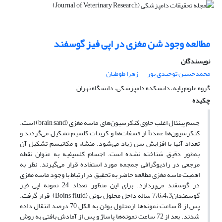
مطالعه وجود شن مغزی در اپی فیز گوسفند
نویسندگان
محمدحسین توحیدی پور
زهرا طوطیان
گروه علوم پایه، دانشکده دامپزشکی، دانشگاه تهران
چکیده
جسم پینئال اغلب حاوی کنکرسیون‌های ‌ ماسه مغزی ‌(brain sand) ‌است.
کنکرسیون‌ها عمدتاً از فسفات‌ها و کربنات کلسیم تشکیل می‌گردند و
تعداد آنها با افزایش سن زیاد می‌شود. منشاء و مکانیسم تشکیل آن
به‌طور دقیق شناخته نشده است. اجسام کلسیفیه به عنوان نقطه
مرجعی در رادیوگرافی جمجمه مورد استفاده قرار می‌گیرند. نظر به
اهمیت ماسه مغزی مطالعه حاضر به تحقیق در ارتباط با وجود ماسه مغزی
در گوسفند می‌پردازد. برای این منظور تعداد 24 نمونه اپی فیز
گوسفندان7،6،4،3 ساله داخل محلول بوئن (Boins fluid) ‌ قرار گرفت.
پس از 8 ساعت نمونه‌ها ازمحلول بوئن به الکل 70 درصد انتقال داده
شدند. بعد از 72 ساعت نمونه‌ها پاساژ و پس از آمادش بافتی به روش