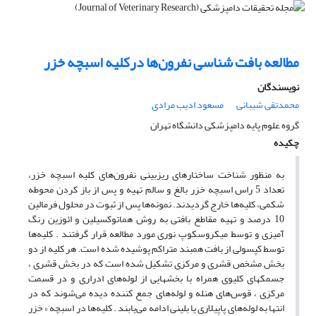
مطالعه بافت شناسی نفرون‌ها درکلیه اسبچه خزر
نویسندگان
محمدتقی شیبانی
مسعود ادیب مرادی
گروه علوم پایه دامپزشکی دانشگاه تهران
چکیده
به منظور شناخت ساختارهای ریزبینی نفرون‌های کلیه اسبچه خزر،
تعداد 5 راس اسبچه خزر بالغ و سالم تهیه و پس از باز کردن محوطه
شکمی، کلیه‌ها خارج گردیدند. نمونه‌ها پس از ثبوت در محلول فرمالین
10 درصد و تهیه مقاطع بافتی به روش هماتوکسیلین و ائوزین رنگ
آمیزی و توسط میکروسکوپ نوری مورد مطالعه قرار گرفتند . کلیه‌ها
توسط کپسولی از بافت همبند متراکم پوشیده شده است. هر کلیه از دو
بخش مشخص قشری و مرکزی تشکیل شده است که در بخش قشری ،
جسمکهای کلیوی همراه با بخشهایی از لوله‌های ادراری و در قسمت
مرکزی ، قوس‌های هنله و لوله‌های جمع کننده دیده می‌شوند که در
انتها به لوله‌های پاپیلاری یا بلینی ادامه می‌یابند . کلیه‌ها در اسبچه » خزر