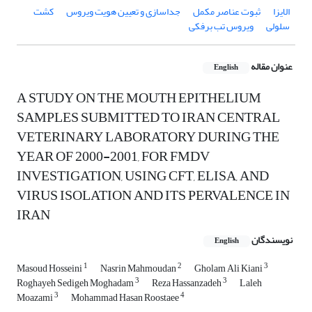
الایزا
ثبوت عناصر مکمل
جداسازی و تعیین هویت ویروس
کشت
سلولی
ویروس تب برفکی
عنوان مقاله
English
A STUDY ON THE MOUTH EPITHELIUM
SAMPLES SUBMITTED TO IRAN CENTRAL
VETERINARY LABORATORY DURING THE
YEAR OF 2000-2001, FOR FMDV
INVESTIGATION, USING CFT, ELISA, AND
VIRUS ISOLATION AND ITS PERVALENCE IN
IRAN
نویسندگان
English
1
2
3
Masoud Hosseini
Nasrin Mahmoudan
Gholam Ali Kiani
3
3
Roghayeh Sedigeh Moghadam
Reza Hassanzadeh
Laleh
3
4
Moazami
Mohammad Hasan Roostaee