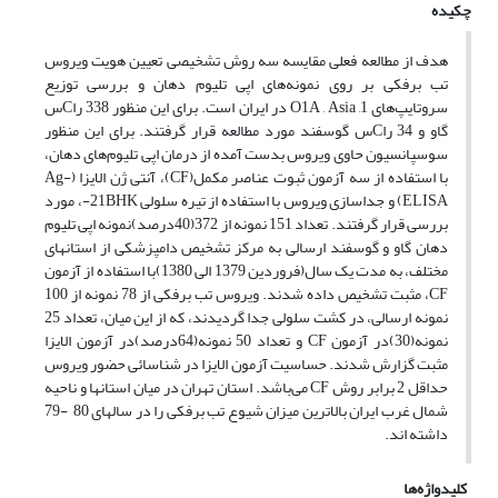
چکیده
هدف از مطالعه فعلی مقایسه سه روش تشخیصی تعیین هویت ویروس
تب برفکی بر روی نمونه‌های اپی تلیوم دهان و بررسی توزیع
سروتایپ‌های ‌1, O1A , Asia در ایران است. برای این منظور‌ ‌338 راCس
گاو و 34 راCس گوسفند مورد مطالعه قرار گرفتند. ‌برای این منظور
‌سوسپانسیون حاوی ویروس بدست آمده از درمان اپی تلیوم‌های دهان،
با استفاده از سه آزمون ثبوت عناصر مکمل‌(CF)‌، آنتی ژن الایزا ‌(Ag-
ELISA)‌ و جداسازی ویروس با استفاده از تیره سلولی ‌21BHK-‌، مورد
بررسی قرار گرفتند. تعداد 151 نمونه از 372(40درصد)نمونه اپی تلیوم
دهان گاو و گوسفند ارسالی به مرکز تشخیص دامپزشکی از استانهای
مختلف، به مدت یک سال(فروردین 1379 الی 1380)با استفاده از آزمون
CF، مثبت تشخیص داده شدند. ویروس تب برفکی از 78 نمونه از 100
نمونه ارسالی، در کشت سلولی جدا گردیدند، که از این میان، تعداد 25
نمونه(30)در آزمون CF و تعداد 50 نمونه(64درصد)در آزمون الایزا
مثبت گزارش شدند. حساسیت آزمون الایزا در شناسائی حضور ویروس
حداقل 2 برابر روش CF می‌باشد. استان تهران در میان استانها و ناحیه
شمال غرب ایران بالاترین میزان شیوع تب برفکی را در سالهای 80 ‌ -‌79
داشته اند.
کلیدواژه‌ها