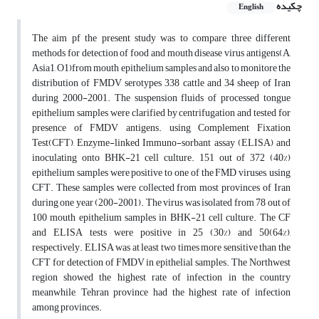
چکیده
English
The aim pf the present study was to compare three different
methods for detection of food and mouth disease virus antigens(A,
Asia1, O1)from mouth epithelium samples and also to monitore the
distribution of FMDV serotypes 338 cattle and 34 sheep of Iran
during 2000-2001. The suspension fluids of processed tongue
epithelium samples were clarified by centrifugation and tested for
presence of FMDV antigens. using Complement Fixation
Test(CFT), Enzyme-linked Immuno-sorbant assay (ELISA) and
inoculating onto BHK-21 cell culture. 151 out of 372 (40%)
epithelium samples were positive to one of the FMD viruses, using
CFT. These samples were collected from most provinces of Iran
during one year (200-2001). The virus was isolated from 78 out of
100 mouth epithelium samples in BHK-21 cell culture. The CF
and ELISA tests were positive in 25 (30%) and 50(64%),
respectively. ELISA was at least two times more sensitive than the
CFT for detection of FMDV in epithelial samples. The Northwest
region showed the highest rate of infection in the country
meanwhile, Tehran province had the highest rate of infection
among provinces.