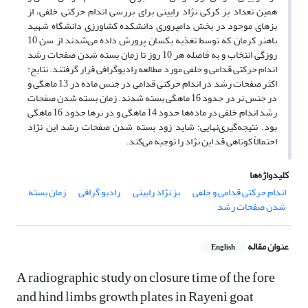
همین تعداد بز کرکی نژاد رایینی برای بررسی اندام حرکتی خلفی، از
بزهای موجود در بخش دامپروری دانشکده کشاورزی دانشگاه شهید
باهنر کرمان که توسط تغذیه یکسان پرورش داده می‌شدند از سن 10
روزگی انتخاب و به فاصله هر 10 روز تا زمان بسته شدن صفحات رشد
اندام حرکتی قدامی و خلفی مورد مطالعه رادیوگرافی قرار گرفتند. نتایج:
اکثر صفحات رشد در اندام حرکتی قدامی در جنس ماده در 13 ماهگی و
در جنس نر در حدود 16 ماهگی بسته شدند. زمان بسته شدن صفحات
رشد اندام خلفی در ماده‌ها حدود 14 ماهگی و در نرها حدود 16 ماهگی
بود. ‌نتیجه‌گیری‌نهایی: شاید زود بسته شدن صفحات رشد این نژاد
احتمالاً کوتاهی قد این نژاد را توجیه می‌کند.
کلیدواژه‌ها
اندام حرکتی قدامی و خلفی
بز نژاد رایینی
رادیو گرافی
زمان بسته
شدن صفحات رشد
عنوان مقاله
English
A radiographic study on closure time of the fore
and hind limbs growth plates in Rayeni goat