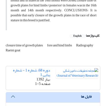
month and in males in the 16th month were closed; closure time of
growth plates for hind limbs (posterior) in females was in the 16th
month and 14th month respectively. CONCLUSIONS: It is
possible that early closure of the growth plates in the race of short
stature in this breed is justified.
کلیدواژه‌ها
English
closure time of growth plates
fore and hind limbs
Radiography
Raeini goat
دوره 68، شماره 1 - شماره
پیاپی 1
بهار 1392
صفحه
1-5
فایل ها