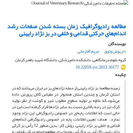
مطالعه رادیوگرافیک زمان بسته شدن صفحات رشد
اندام‌‌های حرکتی قدامی و خلفی در بز نژاد رایینی
نویسندگان
داریوش وثوق
مریم آقازمانی
گروه علوم درمانگاهی، دانشکده دامپزشکی، دانشگاه شهید باهنر کرمان
10.22059/jvr.2013.30177
چکیده
‌زمینه مطالعه: بز نژاد رایینی از جمله نژادهای بز در ایران می‌باشد که در
استان کرمان و چندین استان همجوار در مقیاس کلان پرورش داده
می‌شود،که علاوه بر تولید سطوح مطلوب شیر و گوشت از نظر تولید
کرک نیز در رتبه بالاتری نسبت به سایر نژادها قرار گرفته است این در
حالی است که اطلاعات پایه‌ای در خصوص رادیوگرافی این نژاد وجود
ندارد. ‌ هدف: تعیین اطلاعات پایه در خصوص رادیوگرافی اندام‌های
قدامی و خلفی بز نژاد رایینی. روش‌ ‌کار: بدین منظور 12 رأس بز کرکی
نژاد رایینی (6 رأس نر و 6 رأس ماده) برای مطالعه اندام حرکتی قدامی و