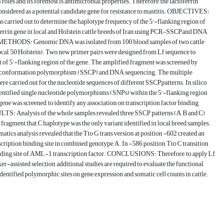
 roles and its foremost is antimicrobial properties. Therefore, the lactoferrin
onsidered as a potential candidate gene for resistance to mastitis. OBJECTIVES:
s carried out to determine the haplotype frequency of the 5'-flanking region of
ferrin gene in local and Holstein cattle breeds of Iran using PCR-SSCPand DNA
METHODS: Genomic DNA was isolated from 100 blood samples of two cattle
cal, 50 Holstein). Two new primer pairs were designed from Lf sequence to
t of 5'-flanking region of the gene. The amplified fragment was screened by
d conformation polymorphism (SSCP) and DNA sequencing. The multiple
re carried out for the nucleotide sequences of different SSCPpatterns. In silico
dentified single nucleotide polymorphisms (SNPs) within the 5'-flanking region
gene was screened, to identify any association on transcription factor binding
LTS: Analysis of the whole samples revealed three SSCP patterns (A, B and C)
 fragment that C haplotype was the only variant identified in local breed samples.
atics analysis revealed that the Tto G trans version at position -602 created an
iption binding site in combined genotype A. In -586 position, Tto C transition
nding site of AML-1 transcription factor. CONCLUSIONS: Therefore, to apply Lf
er-assisted selection, additional studies are required to evaluate the functional
 identified polymorphic sites on gene expression and somatic cell counts in cattle.