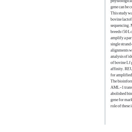
physiological
gene can be c
This study wa
bovine lacto
sequencing. 
breeds (50 Lo
amplify a par
single stran
alignments we
analysis of i
of bovine Lf 
affinity. REU
for amplified
The bioinform
AML-1 transcr
abolished bi
gene for mark
role of these