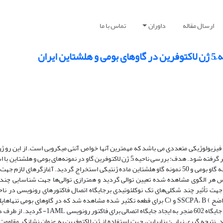
ارسال مقاله
داوران
تماس با ما
ران
فیزیولوژیکی متعددی می باشد که مهمترین آنها خواص آنتی میکروبی است. از این رو ژن
پروتیین می تواند به عنوان ژن کاندیدایی در مقاومت به بیماری ورم پستان در نظر گرفته شود. هدف: بررسی ناحیه َ5 ژن لاکتوفرین گاو در نمون
‌PCR-SSCP‌ و تعیین توالی می باشد. روش کار: برای این منظور از تعداد 50 نمونه گاو بومی و 50 نمونه گاو هلشتاین ماده ژنتیکی استخراج گردید. آغا
ظر توسط روش SSCP تعیین ژنوتیپ شد. سپس هر الگوی مشاهده شده تعیین توالی گردید و همترازی توالی‌ها جهت شناسا
کلئـوتیـدی صـورت گـرفت. همچنین، تجزیه و تحلیل این سیلیکو‌(In silico)‌ جهت تأثیر چند شکلی‌های تک نوکلئوتیدی برجایگاه اتصال فاکتورهای رون
گردید. تجزیه و تحلیل بیوانفورماتیکی توالی‌ها نشان داد که جایگزینی ‌T‌ با ‌G‌ در جایگاه 602 منجر 
ایگاه اتصال فاکتور رونویسی 1AML-‌ را منسوخ می کند. نتیجه گیری نهایی: بنابراین، جهت استفاده از ژن لاکتوفرین به عنوان نشانگر