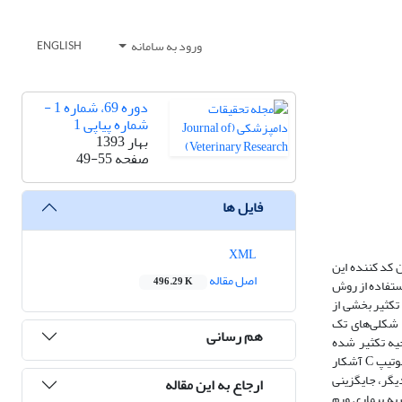
ورود به سامانه
ENGLISH
دوره 69، شماره 1 -
شماره پیاپی 1
بهار 1393
صفحه
49-55
فایل ها
XML
 کد کننده این
اصل مقاله
496.29 K
ه‌های بومی و هلشتاین با استفاده از روش
زگرهای لازم جهت تکثیر بخشی از
یی چند شکلی‌های تک
هم رسانی
ویسی در ناحیه تکثیر شده
صورت گرفت. نتایج:‌ ‌در این تحقیق، در تمام نمونه‌های مورد بررسی 3 الگوی واضح ) SSCP‌A، B و (C‌ برای قطعه تکثیر شده مشاهده شد که در گاو‌های بومی تنها‌هاپلوتیپ ‌C‌ آشکار
به ایجاد جایگاه اتصالی برای فاکتور رونویسی ‌1AML-‌ گردید. از طرف دیگر، جایگزینی
ارجاع به این مقاله
 مقاومت به بیماری ورم