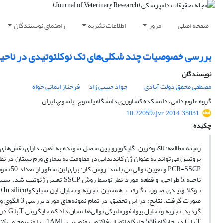
صفحه اصلی
مرور
اطلاعات نشریه
راهنمای نویسندگان
بررسی خصوصیات چند شکلی‌های تک نوکلئوتیدی در ناحیه َ5 ژن لاکتوفرین در گاوهای بومی و هلشتاین ای
نویسندگان
مصطفی محقق دولت آبادی
جواد حبیبی زاد
فرحناز ایمانی خواه
گروه علوم دامی، دانشکده کشاورزی دانشگاه یاسوج، یاسوج– ایران
10.22059/jvr.2014.35031
چکیده
زمینه مطالعه: لاکتوفرین، گلیکوپروتیین متصل شونده به آهن، دارای نقش‌های 
ناحیه َ5 ‌طراحی، و قطعه مورد ن
نـو
‌T‌ با ‌C‌ در جایگاه 586 ج