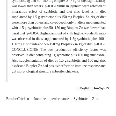
synbiotic/kg and 50-150 mg Bioplex Zn/ kg of diet significantly
was lower than others (p<0.05).Villus in jejunum were affected of
interaction effect of synbiotic and diet zinc level as in diet
supplanted by 1.5 g synbiotic plus 150 mg Bioplex Zn /kg of diet
were more than others and crypt depth only in diets supplemented
whit 1.5 g synbiotic plus 50-150 mg Bioplex Zn was lower than
basal diet (p<0.05). Highest amount of villi high/crypt depth ratio
was observed in diets supplemented by 1.5g synbiotic plus 100-
150 mg zinc oxide and 50-150 mg Bioplex Zn/ kg of diet(p<0.05).
CONCLUSIONS: The best production efficiency factor was
observed in diet containing 1g synbiotic plus 100 mg zinc oxide.
Also supplementation of diet by 1.5 g synbiotic and 150 mg zinc
oxide and Bioplex Zn had positive effects on immune response and
gut morphological structure in broiler chickens.
کلیدواژه‌ها
English
Broiler Chicken
Immune
performance
Synbiotic
Zinc