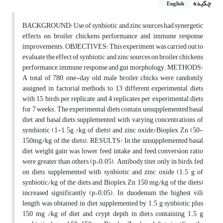
چکیده
English
BACKGROUND: Use of synbiotic and zinc sources had synergetic
effects on broiler chickens performance and immune response
improvements. OBJECTIVES: This experiment was carried out to
evaluate the effect of synbiotic and zinc sources on broiler chickens
performance, immune response and gut morphology. METHODS:
A total of 780, one-day old male broiler chicks were randomly
assigned in factorial methods to 13 different experimental diets
with 15 birds per replicate and 4 replicates per experimental diets
for 7 weeks. The experimental diets contain unsupplemented basal
diet and basal diets supplemented with varying concentrations of
symbiotic (1-1.5g /kg of diets) and zinc oxide/Bioplex Zn (50-
150mg/kg of the diets). RESULTS: In the unsupplemented basal
diet weight gain was lower, feed intake and feed conversion ratio
were greater than others (p<0.05). Antibody titer only in birds, fed
on diets supplemented with synbiotic and zinc oxide (1.5 g of
synbiotic/kg of the diets and Bioplex Zn 150 mg/kg of the diets)
increased significantly (p<0.05). In duodenum the highest vili
length was obtained in diet supplemented by 1.5 g synbiotic plus
150 mg /kg of diet and crypt depth in diets containing 1.5 g