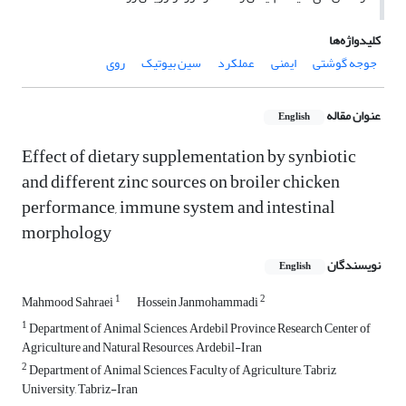
کلیدواژه‌ها
جوجه گوشتی
ایمنی
عملکرد
سین بیوتیک
روی
عنوان مقاله
English
Effect of dietary supplementation by synbiotic
and different zinc sources on broiler chicken
performance, immune system and intestinal
morphology
نویسندگان
English
1
2
Mahmood Sahraei
Hossein Janmohammadi
1
Department of Animal Sciences, Ardebil Province Research Center of
Agriculture and Natural Resources, Ardebil-Iran
2
Department of Animal Sciences, Faculty of Agriculture, Tabriz
University, Tabriz-Iran