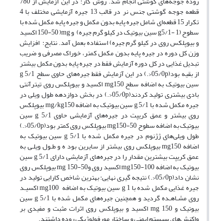
روده جوجه‌های گوشتی انجام شد. روش کار:‌ در این آزمایش از 780
قطعه جوجه گوشتی جنس نر در قالب 13 جیره آزمایشی مختلف با 4
تکرار 15 قطعه‌ای شامل جیره پایه بدون مکمل و جیره پایه مکمل شده با
سطوح (‌g‌5/1- 1 سین بیوتیک در کیلو گرم جیره) و mg( 150-50 اکسید
و بیوپلکس روی در کیلو گرم جیره) استفاده بعمل آمد. نتایج: افزایش
وزن کل دوره در جیره پایه بدون مکمل کمتر، خوراک مصرفی و ضریب
تبدیل غذایی در کل دوره آزمایش فقط در جیره پایه بدون مکمل بیشتر
از بقیه بود(05/0p<‌.) در این آزمایش فقط جیره‌های حاوی سطح‌ g‌ 5/1
سین بیوتیک به اضافه سطح ‌mg‌150 اکسید و بیوپلکس روی تیترآنتی
بادی بیشتری تولید کردند(05/0p<‌.) در بخش دوازدهه طول ویلی در
جیره مکمل شده با g‌ 5/1 سین بیوتیک به اضافه‌ mg/kg‌150 بیوپلکس
روی بیشتر و عمق کریپت در جیره‌های آزمایشی حاوی‌ g‌ 5/1 سین
بیوتیک به اضافه سطوح mg‌150-50 بیوپلکس روی کمتر بود(05/0p<‌.)
طول ویلی‌های ژژنوم در جیره مکمل شده با g‌ 5/1 سین بیوتیک به
اضافه mg‌150 بیوپلکس روی بیشتر از سایرین بود ه و طـول ویلـی به
عمق کریپت بیشترین مقدار را در جیره‌های آزمایشی دارای g‌ 5/1 سین
بیوتیک به اضافه mg‌150-100 اکسید روی و‌mg‌ 150-50 بیوپلکس روی
نشان داد(05/0p<‌.) نتیجه گیری نهایی:‌ ‌بهترین شاخص کارایی تولید در
جیره غذایی مکمل شده با‌ g‌ 1 سین بیوتیک به اضافه ‌ mg‌100 اکسیـد
روی مشـاهـده گردید و همچنین جیره‌های مکمل شده با g‌ 5/1 سین
بیوتیک و mg‌ 150 اکسید و بیوپلکس روی اثرات مثبت و مفیدی بر
واکنش‌های سیستم ایمنی و ساختار مورفولوژیکی روده داشتند. ‌