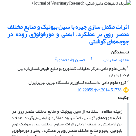
اثرات مکمل سازی جیره با سین بیوتیک و منابع مختلف
عنصر روی بر عملکرد، ایمنی و مورفولوژی روده در
جوجه‌های گوشتی
نویسندگان
2
1
محمود صحراائی
حسین جانمحمدی
1
بخش علوم دامی، مرکز تحقیقات کشاورزی و منابع طبیعی استان اردبیل،
اردبیل–ایران
2
گروه علوم دامی، دانشکده کشاورزی دانشگاه تبریز، تبریز–ایران
10.22059/jvr.2014.51738
چکیده
زمینه مطالعه: استفاده از سین بیوتیک و منابع مختلف عنصر روی در
تغذیه جوجه‌های گوشتی باعث بهبود عملکرد و ایمنی می‌گردد. هدف:
این آزمـایـش با هدف ارزیابی اثرات سطوح مختلف سین بیوتیک نوع
بایومین ایمبو و منابع مختلف عنصر روی بر عملکرد، ایمنی و مورفولوژی