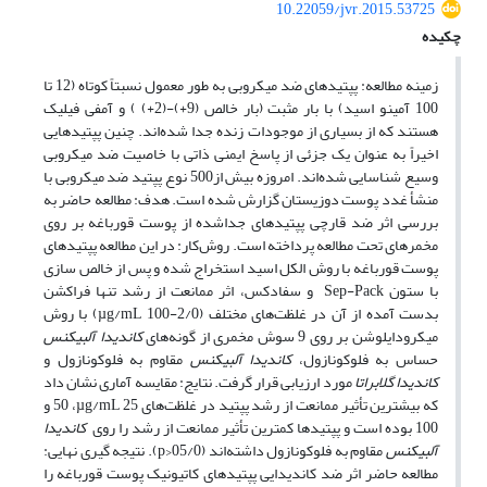
10.22059/jvr.2015.53725
چکیده
زمینه مطالعه:
پپتیدهای ضد میکروبی به طور معمول نسبتاً کوتاه (12 تا
100 آمینو اسید) با بار مثبت (بار خالص (9+)-(2+) ) و آمفی فیلیک
هستند که از بسیاری از موجودات زنده جدا شده
اند. چنین پپتیدهایی
اخیراً به عنوان یک جزئی از پاسخ ایمنی ذاتی با خاصیت ضد میکروبی
وسیع شناسایی شده
اند. امروزه بیش از500 نوع پپتید ضد میکروبی با
منشأ غدد پوست دوزیستان گزارش شده است. هدف: مطالعه حاضر به
بررسی اثر ضد قارچی پپتیدهای جداشده از پوست قورباغه بر روی
مخمرهای تحت مطالعه پرداخته است. روش
کار:
در این مطالعه پپتیدهای
پوست قورباغه با روش الکل اسید استخراج شده و پس از خالص سازی
با ستون
Sep-Pack
و سفادکس، اثر ممانعت از رشد تنها فراکشن
بدست آمده از آن در غلظت
های مختلف (
µg/mL 100-2/0
) با روش
میکرودایلوشن بر روی 9 سوش مخمری از گونه
های
کاندیدا آلبیکنس
حساس به فلوکونازول،
کاندیدا آلبیکنس
مقاوم به فلوکونازول و
کاندیدا گلابراتا
مورد ارزیابی قرار گرفت. نتایج: مقایسه آماری نشان داد
که بیشترین تأثیر ممانعت از رشد پپتید در غلظت
های
µg/mL 25
، 50 و
100 بوده است و پپتیدها کمترین تأثیر ممانعت از رشد را روی
کاندیدا
آلبیکنس
مقاوم به فلوکونازول داشته
اند (05/0<
p
). نتیجه گیری نهایی:
مطالعه حاضر اثر ضد کاندیدایی پپتیدهای کاتیونیک پوست قورباغه را