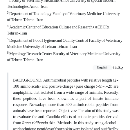
Faculty of Veterinary Medicine, Amol University of special Modern
Technologies, Amol-Iean
3
Department of Toxicology, Faculty of Veterinary Medicine, University
of Tehran, Tehran-Iran
4
Academic Center of Education, Culture and Research (ACECR),
Tehran-Iran
5
Department of Food Hygiene and Quality Control, Faculty of Veterinary
Medicine, University of Tehran, Tehran-Iran
6
Mycology Research Center, Faculty of Veterinary Medicine, University
of Tehran, Tehran-Iran
چکیده
English
BACKGROUND:
Antimicrobial peptides with relative length (2-
100 amino acids) and positive charge (pure charge (+9)-(+2)) are
amphiphilic that isolated from a wide range of animals. Recently,
these peptides have been known as a part of innate immune
response. Nowadays, more than 500 antimicrobial peptides from
animals have been reported.
Objectives:
The aim of this study was
to evaluate the anti-Candida effects of cationic peptides derived
from
Rana ridibunda
skin.
Methods:
In this study, using alcohol-
acid technique, peptides of frog’s skin were isolated and purified by