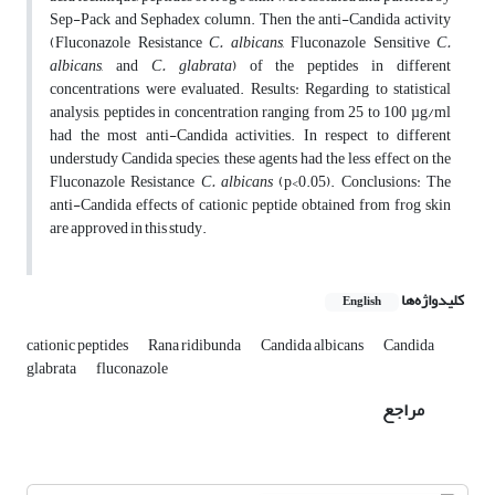
Sep-Pack and Sephadex column. Then the anti-Candida activity
(Fluconazole Resistance
C. albicans
, Fluconazole Sensitive
C.
albicans
, and
C. glabrata
) of the peptides in different
concentrations were evaluated.
Results:
Regarding to statistical
analysis, peptides in concentration ranging from 25 to 100 µg/ml
had the most anti-Candida activities. In respect to different
understudy Candida species, these agents had the less effect on the
Fluconazole Resistance
C. albicans
(p<0.05).
Conclusions:
The
anti-Candida effects of cationic peptide obtained from frog skin
are approved in this study.
کلیدواژه‌ها
English
cationic peptides
Rana ridibunda
Candida albicans
Candida
glabrata
fluconazole
مراجع