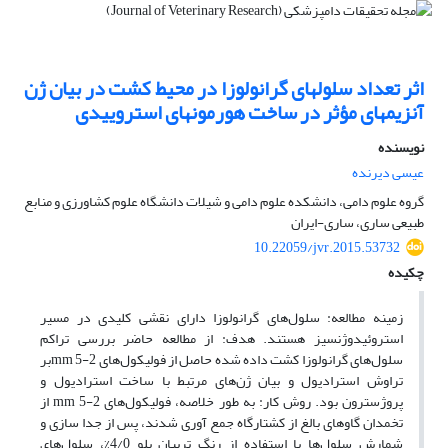
اثر تعداد سلولهای گرانولوزا در محیط کشت در بیان ژن
آنزیمهای مؤثر در ساخت هورمونهای استروییدی
نویسنده
عیسی دیرنده
گروه علوم دامی، دانشکده علوم دامی و شیلات دانشگاه علوم کشاورزی و منابع
طبیعی ساری، ساری-ایران
10.22059/jvr.2015.53732
چکیده
زمینه مطالعه: سلول‌های گرانولوزا دارای نقشی کلیدی در مسیر
استروئیدوژنسیز هستند. هدف: از مطالعه حاضر بررسی تراکم
سلول‌های گرانولوزا کشت داده شده حاصل از فولیکول‌های mm 5-2بر
تراوش استرادیول و بیان ژن‌های مرتبط با ساخت استرادیول و
پروژسترون بود. روش کار: به طور خلاصه، فولیکول‌های mm 5-2 از
تخمدان گاوهای بالغ از کشتارگاه جمع آوری شدند، پس از جدا سازی و
شمارش سلول‌ها با استفاده از رنگ تریپان بلو 4/0‌%، سلول‌های