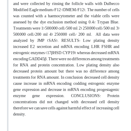
and were collected by rinsing the follicle walls with Dulbecco
Modified Eagle medium/F12 (DMEM/F12). The number of cells
was counted with a haemocytometer and the viable cells were
assessed by the dye exclusion method using 0.4% Trypan Blue.
Treatments were 1) 500,000 cell/500 ml, 2) 250,000 cell/500 ml, 3)
500,000 cell/200 ml 4) 250,000 cell/ 200 ml. All data were
analyzed by JMP (SAS). RESULTS: Low plating density
increased E2 secretion and mRNA encoding LHR, FSHR and
estrogenic enzymes (17βHSD, CYP19), whereas decreased mRNA
encoding GADD45β. There were no differences among treatments
for RNA and protein concentration. Low plating density also
decreased protein amount but there was no difference among
treatments for RNA amount. In conclusion, decreased cell density
cause increase in mRNA encoding codding estrogenic enzyme
gene expression and decrease in mRNA encoding progestagenic
enzyme gene expression. CONCLUSIONS: Protein
concentrations did not changed with decreased cell density
therefore we can save cells against harmful effect of increasing cell
density.