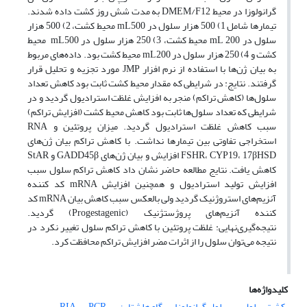
گرانولوزا در محیط DMEM/F12 به مدت شش روز کشت داده شدند.
تیمارها شامل 1) 500 هزار سلول در mL‌500 محیط کشت، 2) 500 هزار
سلول در mL 200 محیط کشت، 3) 250 هزار سلول در mL‌500 محیط
کشت و 4) 250 هزار سلول در mL‌200 محیط کشت بود. داده‌های مربوط
به بیان ژن‌ها با استفاده از نرم افزار JMP مورد تجزیه و تحلیل قرار
گرفتند. نتایج: در شرایطی که مقدار محیط کشت ثابت بود کاهش تعداد
سلول‌ها (کاهش تراکم) منجر به افزایش غلظت استرادیول گردید و در
شرایطی که تعداد سلول‌ها ثابت بود کاهش محیط کشت (افزایش تراکم)
سبب کاهش غلظت استرادیول گردید. میزان پروتئین و RNA
استخراجی تفاوتی بین تیمارها نداشت. با کاهش تراکم بیان ژن‌های
FSHR، CYP19، 17βHSD افزایش و بیان ژن‌های GADD45β و StAR
کاهش یافت. نتایج مطالعه حاضر نشان داد کاهش تراکم سلول سبب
افزایش تولید استرادیول و همچنین افزایش mRNA کد کننده
آنزیم‌های استروژنیک گردید ولی بالعکس سبب کاهش بیان mRNA کد
کننده آنزیم‌های پروژستژنیک (Progestagenic) گردید.
نتیجه‌گیری‌نهایی: غلظت پروتئین با کاهش تراکم سلول تغییر نکرد در
نتیجه می‌توان سلول را از اثرات مضر افزایش تراکم محافظت کرد.
کلیدواژه‌ها
کشت سلول
سلول گرانولوزا
گاو هلشتاین
PCR
RIA