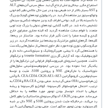
استفراغ مکرر، بیحالی و غش ارجاع گردید. سطح سرمی آنزیم‌های ALT
و AST بسیار بالاتر از حد طبیعی بود و در عین حال علائمی نظیر کم خونی
و لوکوسیتوز نیز مشاهده گردید. در رادیولوژی توده‌های کوچک و بزرگ
با دانسیته بالا در کبد، نواحی اطراف کبد و نیز محوطه شکمی و سینه‌ای
تشخیص داده شد. در کالبد گشایی توده‌های ندولی یا بزرگ چند لوبی
متعدد با قوام سخت مشاهده گردید که البته مجاری صفراوی خارج
کبدی و کیسه صفرا را تحت تأثیر قرار نداده بود. متاستاز در ریه‌ها،
کلیه‌ها، گره‌های لنفاوی مزانتریک و بیضه‌ها نیز مشاهده گردید. در زیر
میکروسکوپ نوری توده مورد نظر حاوی تجمعاتی از سلول‌هایی یکدست
با هسته‌هایی گرد تا بیضی، هیپرکروماتیک و سیتوپلاسمی دانه دار و
ائوزینوفیلیک بود که آرایش گل رزی (rosette formation) و ترابکولار
داشت. همچنین استرومای فیبرووسکولار فراوانی این ترابکول‌ها را از
یکدیگر جدا نموده بود. در بررسی ایمونوهیستوشیمی سلول‌های
نئوپلاستیک با مارکرهای NSE و پروتئین S100، مثبت و توسط
سیناپتوفیزین، کروموگرانین A، CEA،CD34، CK20،AE1/AE3 وآنتی
ژن هپاتوسیتی (HA) منفی گردیدند. منفی بودن HA،CEA و CD34 به
ترتیب، احتمال هپاتوسلولار کارسینوما، کولانژیو کارسینوما و ریشه
عروقی یا اجداد خونساز بودن تومور مورد مطالعه را به حداقل
می‌رساند. منفی بودن CK20، آدنوکارسینومای متاستاتیک را بطور کامل
رد می‌کند، درحالیکه مثبت شدن پروتئین S100 و NSE دال بر شبه
کارسینوئید بودن تومور مذکور است. منفی بودن کروموگرانین A نیز