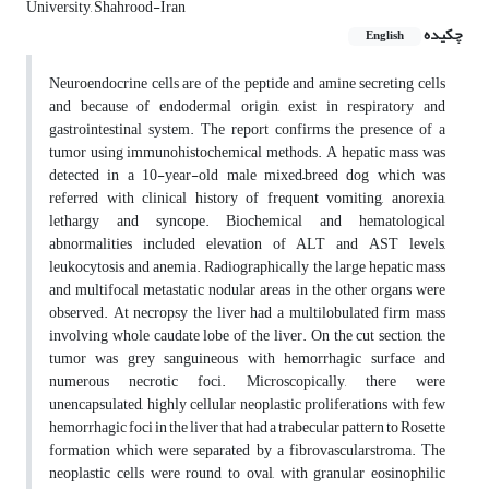
University, Shahrood-Iran
چکیده
English
Neuroendocrine cells are of the peptide and amine secreting cells
and because of endodermal origin, exist in respiratory and
gastrointestinal system. The report confirms the presence of a
tumor using immunohistochemical methods. A hepatic mass was
detected in a 10-year-old male mixed–breed dog which was
referred with clinical history of frequent vomiting, anorexia,
lethargy and syncope. Biochemical and hematological
abnormalities included elevation of ALT and AST levels,
leukocytosis and anemia. Radiographically the large hepatic mass
and multifocal metastatic nodular areas in the other organs were
observed. At necropsy the liver had a multilobulated firm mass
involving whole caudate lobe of the liver. On the cut section, the
tumor was grey sanguineous with hemorrhagic surface and
numerous necrotic foci. Microscopically, there were
unencapsulated, highly cellular neoplastic proliferations with few
hemorrhagic foci in the liver that had a trabecular pattern to Rosette
formation which were separated by a fibrovascularstroma. The
neoplastic cells were round to oval, with granular eosinophilic