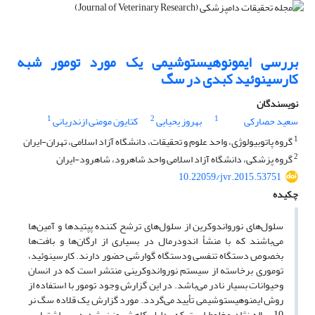
بررسی ایمونوهیستوشیمی یک مورد تومور شبه
کارسینوئید کبدی در سگ
نویسندگان
1
2
1
سعید حصارکی
بهروز یحیایی
کتایون مومنی ازندریانی
1
گروه پاتوبیولوژی، واحد علوم و تحقیقات، دانشگاه آزاد اسلامی، تهران-ایران
2
گروه پزشکی، دانشگاه آزاد اسلامی واحد شاهرود، شاهرود-ایران
10.22059/jvr.2015.53751
چکیده
سلول‌های نورواندوکرین از سلول‌های ترشح کننده پپتید‌ها و آمین‌ها
می‌باشند که با منشأ اندودرمال در بسیاری از ارگان‌ها و بافت‌ها
بخصوص دستگاه تنفسی ودستگاه گوارشی حضور دارند. کارسینوئید،
توموری برخاسته از سیستم نورواندوکرینی منتشر است که در انسان
وحیوانات بسیار نادر می‌باشد. در این گزارش وجود تومور با استفاده از
روش ایمنوهیستوشیمی تأیید می‌گردد. مورد گزارش یک قلاده سگ نر
10 ساله نژاد مخلوط است که بدلیل کاهش وزن شدید، بی اشتهایی،