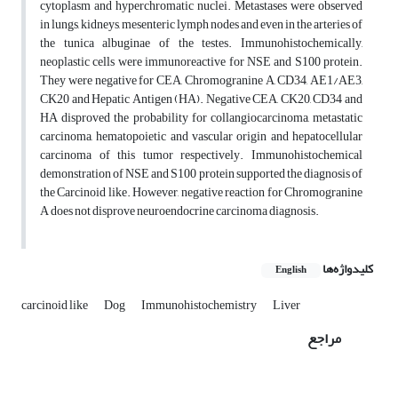
cytoplasm and hyperchromatic nuclei. Metastases were observed
in lungs, kidneys, mesenteric lymph nodes and even in the arteries of
the tunica albuginae of the testes. Immunohistochemically,
neoplastic cells were immunoreactive for NSE and S100 protein.
They were negative for CEA, Chromogranine A, CD34, AE1/AE3,
CK20 and Hepatic Antigen (HA). Negative CEA, CK20, CD34 and
HA disproved the probability for collangiocarcinoma, metastatic
carcinoma, hematopoietic and vascular origin and hepatocellular
carcinoma of this tumor respectively. Immunohistochemical
demonstration of NSE and S100 protein supported the diagnosis of
the Carcinoid like. However, negative reaction for Chromogranine
A does not disprove neuroendocrine carcinoma diagnosis.
کلیدواژه‌ها
English
carcinoid like
Dog
Immunohistochemistry
Liver
مراجع