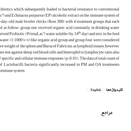
tibiotics which subsequently leaded to bacterial resistance to conventional
®
ac
) and Echinacea purpurea (EP) alcoholic extract on the immune system of
day-old male broiler chicks (Ross 308) with 4 treatment groups that each
d as follow: group one received organic acid constantly in drinking water
®
th
eceived Probiotic (PrimaLac
) water soluble (by 14
day) and mix in the feed
ng water (1:1000 v/v) like organic acid group and group four were considered
ive weight of the spleen and Bursa of Fabricius as lymphoid tissues; however,
ies test against sheep red blood cells and heterophil to lymphocyte ratio also
f specific and cellular immune responses (p<0.01). The data of total count of
 of Lactobacilli bacteria significantly increased in PM and OA treatments
e immune system.
کلیدواژه‌ها
English
مراجع