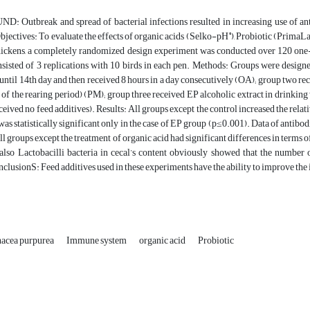
UND:
Outbreak and spread of bacterial infections resulted in increasing use of an
®
bjectives:
To evaluate the effects of organic acids (Selko-pH
), Probiotic (PrimaL
chickens, a completely randomized design experiment was conducted over 120 one-
sisted of 3 replications with 10 birds in each pen. Methods: Groups were designe
until 14th day and then received 8 hours in a day consecutively (OA); group two r
d of the rearing period) (PM); group three received EP alcoholic extract in drinki
eceived no feed additives).
Results:
All groups except the control increased the relat
 was statistically significant only in the case of EP group (p≤0.001). Data of antibod
ll groups except the treatment of organic acid had significant differences in terms o
 also Lactobacilli bacteria in cecal’s content obviously showed that the number
nclusionS:
Feed additives used in these experiments have the ability to improve th
acea purpurea
Immune system
organic acid
Probiotic