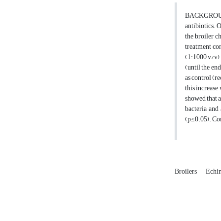
BACKGRO
antibiotics.
O
the broiler 
treatment con
(1:1000 v/v) 
(until the en
as control (r
this increase
showed that a
bacteria and
(p≤0.05).
Co
Broilers
Echin