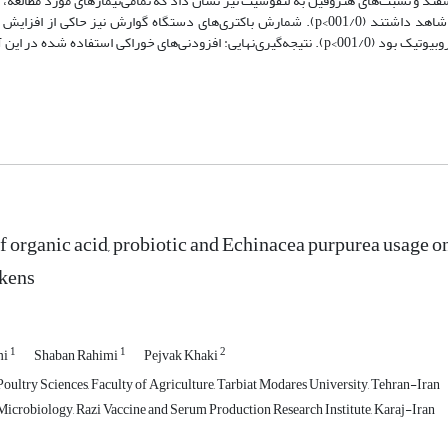
ای قرمز گوسفند و نسبت‌های هتروفیل به لنفوسیت نیز نشان داد که تمامی‌تیمارهای مورد مطالعه،
آلی، تفاوت معنی‌داری از نظر پاسخ سیستم ایمنی اختصاصی و سلولی با تیمار شاهد داشتند (001/0>p). شمارش باکتری‌های دستگاه گوارش نیز
باکتری‌های لاکتوباسیلوسی مستقر در روده جوجه‌ها در تیمارهای اسید آلی و پروبیوتیک بود (001/0>p). نتیجه‌گیری‌نهایی: افزودنی‌های خوراکی ا
of organic acid, probiotic and Echinacea purpurea usage 
ckens
1
1
2
mi
Shaban Rahimi
Pejvak Khaki
oultry Sciences, Faculty of Agriculture, Tarbiat Modares University, Tehran-Iran
icrobiology, Razi Vaccine and Serum Production Research Institute, Karaj-Iran