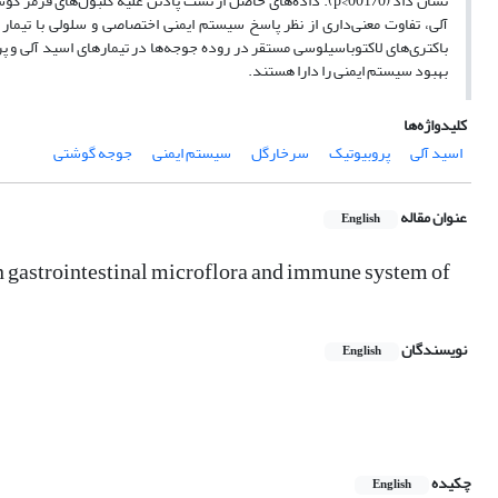
نشان داد (001/0>p). داده‌های حاصل از تست پادتن علیه گلبول‌ه
بهبود سیستم ایمنی را دارا هستند.
کلیدواژه‌ها
اسید آلی
پروبیوتیک
سرخارگل
سیستم ایمنی
جوجه گوشتی
عنوان مقاله
English
on gastrointestinal microflora and immune system of
نویسندگان
English
چکیده
English