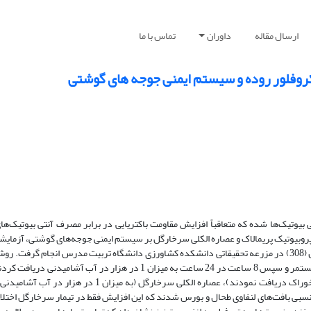
ارسال مقاله
داوران
تماس با ما
یکروفلور روده و سیستم ایمنی جوجه های گوشتی
یوتیک‌ها شده که متعاقباً افزایش مقاومت باکتریایی در برابر مصرف آنتی بیوتیک‌ها
اه داشته است. هدف: به منظور بررسی و مقایسه اثر اسید آلی Selko- pH، پروبیوتیک پریمالاک و عصاره الکلی سرخارگل بر سیستم ایمنی جوجه‌های گوش
کاملاً تصادفی با 4 تیمار و 3 تکرار بر روی 120 قطعه جوجه یک روزه نر سویه رأس (308) در مزرعه تحقیقاتی دانشکده کشاورزی دانشگاه تربیت مدرس انجا
مورد مطالعه شامل اسید آلی Selko- pH (که تا روز 14، اسید آلی را به صورت مستمر و سپس 8 ساعت در 24 ساعت به میزان 1 در 
(جوجه‌ها تا سن 14 روزگی به صورت آشامیدنی و سپس به صورت مخلوط در خوراک دریافت نمودند)، عصاره الکلی س
نسبی بافت‌های لنفاوی طحال و بورس شدند که این افزایش فقط در تیمار سرخارگل اختلاف