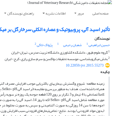
صفحه اصلی
مرور
اطلاعات نشریه
راهنمای نویسندگان
تأثیر اسید آلی، پروبیوتیک و عصاره الکلی سرخارگل بر م
نویسندگان
2
1
1
حسین ابراهیمی
شعبان رحیمی
پژواک خاکی
1
گروه علوم طیور، دانشکده کشاورزی دانشگاه تربیت مدرس، تهران-ایران
2
بخش میکروبشناسی، موسسه تحقیقات واکسن و سرم سازی رازی، کرج- ایران
10.22059/jvr.2015.55273
چکیده
زمینه مطالعه: شیوع وگسترش بیماریهای باکتریایی موجب افزایش مصرف آنتی ب
همر
(بدون مواد افزودنی) بودند. نتایج: تمامی‌تیمارهای افزودنی سبب افزایش وزن 