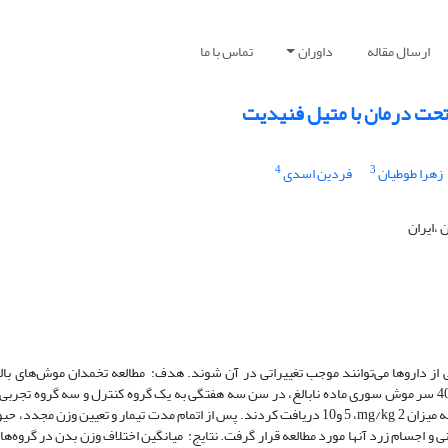
ارسال مقاله
داوران
تماس با ما
حت درمان با متیل فنیدیت
4
3
زهرا طوطیان
فردین اسدی
،ایران
از داروها می
توانند موجب تغییراتی در آن شوند. هدف: مطالعه تخمدان موش
های با
اند. روش کار: 40 سر موش سوری ماده نابالغ، در سن سه هفتگی به یک گروه کنترل و سه گروه تج
mg/kg 2
، 5 و10 دریافت کردند. پس از اتمام مدت تیمار و تعیین وزن مجدد، ح
 و اجسام زرد آنها مورد مطالعه قرار گرفت. نتایج: میانگین اختلاف وزن بدن در گروه
ها