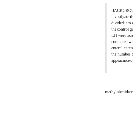
BACKGRO
investigate t
divided into 
the control g
LH were asse
compared wit
enteral, enter
the number of
appearance of 
methylphenidat