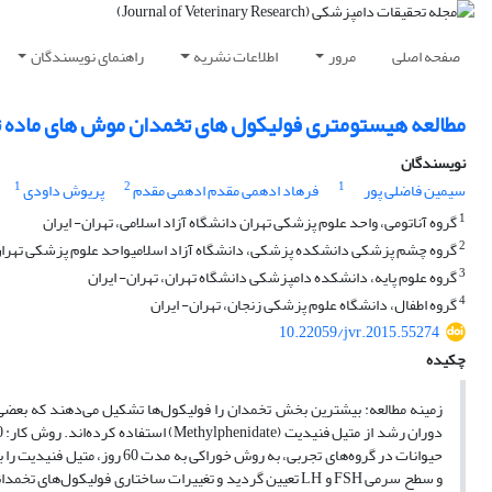
صفحه اصلی
مرور
اطلاعات نشریه
راهنمای نویسندگان
مطالعه هیستومتری فولیکول های تخمدان موش های ماده ت
نویسندگان
1
2
1
سیمین فاضلی پور
فرهاد ادهمی مقدم ادهمی مقدم
پریوش داودی
1
گروه آناتومی، واحد علوم پزشکی تهران دانشگاه آزاد اسلامی، تهران- ایران
2
گروه چشم پزشکی دانشکده پزشکی، دانشگاه آزاد اسلامیواحد علوم پزشکی تهران 
3
گروه علوم پایه، دانشکده دامپزشکی دانشگاه تهران، تهران- ایران
4
گروه اطفال، دانشگاه علوم پزشکی زنجان، تهران- ایران
10.22059/jvr.2015.55274
چکیده
زمینه مطالعه:
بیشترین بخش تخمدان را فولیکول
ها تشکیل می
دهند که بعضی 
دوران رشد از متیل فنیدیت (
Methylphenidate
) استفاده کرده
حیوانات در گروه
های تجربی، به روش خوراکی به مدت 60 روز، متیل فنیدیت را به میزان
و سطح سرمی
‌FSH
و
LH
تعیین گردید و تغییرات ساختاری فولیکول
های تخمدانی