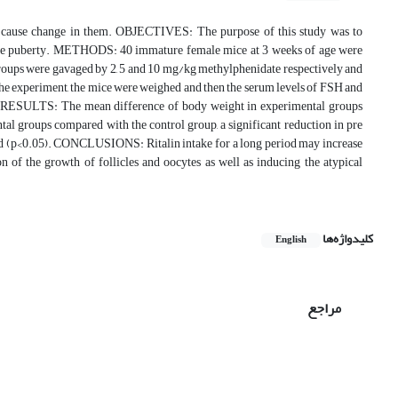
y cause change in them.
OBJECTIVES:
The purpose of this study was to
re puberty.
METHODS:
40 immature female mice at 3 weeks of age were
groups were gavaged by 2, 5 and 10 mg/kg methylphenidate respectively and
 the experiment, the mice were weighed and then the serum levels of FSH and
RESULTS:
The mean difference of body weight in experimental groups
al groups compared with the control group, a significant reduction in pre
ed (p<0.05).
CONCLUSIONS:
Ritalin intake for a long period may increase
on of the growth of follicles and oocytes as well as inducing the atypical
کلیدواژه‌ها
English
مراجع