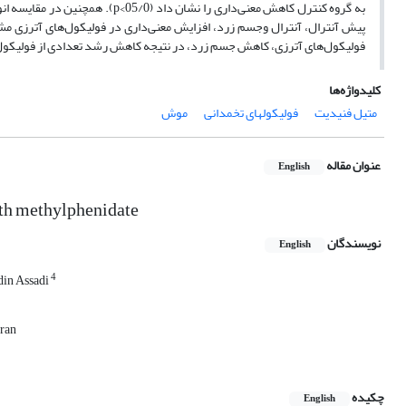
به گروه کنترل کاهش معنی
داری را نشان داد (05/0>
p
). همچنین در مقایسه ان
پیش آنترال، آنترال وجسم زرد، افزایش معنی
داری در فولیکول
های آترزی مشاه
فولیکول
های آترزی، کاهش جسم زرد، در نتیجه کاهش رشد تعدادی از فولیکو
کلیدواژه‌ها
متیل فنیدیت
فولیکولهای تخمدانی
موش
عنوان مقاله
English
ith methylphenidate
نویسندگان
English
4
din Assadi
Iran
چکیده
English