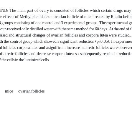
UND:
The main part of ovary is consisted of follicles which certain drugs ma
he effects of Methylphenidate on ovarian follicle of mice, treated by Ritalin befo
4 groups, consisting of one control and 3 experimental groups. The experimental 
roup received only distilled water with the same method for 60 days. At the end of
ssed and structural changes of ovarian follicles and corpora lutea were studied.
h the control group which showed a significant reduction (p<0.05). In experiment
al follicles, corpora lutea and a significant increase in atretic follicles were observ
 atretic follicles and decrease corpora lutea, so subsequently results in reducti
the cells in the luteinized cells.
e
mice
ovarian follicles