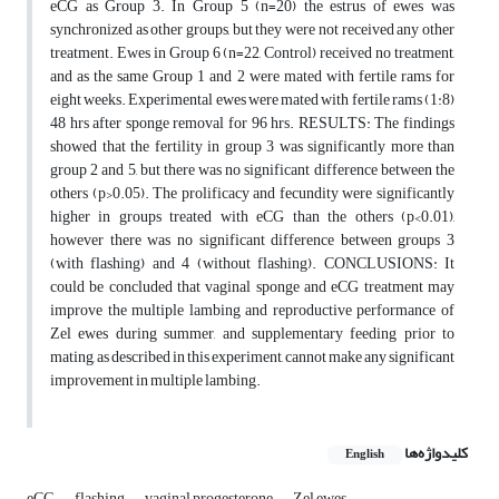
eCG as Group 3. In Group 5 (n=20) the estrus of ewes was
synchronized as other groups, but they were not received any other
treatment. Ewes in Group 6 (n=22, Control) received no treatment,
and as the same Group 1 and 2 were mated with fertile rams for
eight weeks. Experimental ewes were mated with fertile rams (1:8)
48 hrs after sponge removal for 96 hrs. RESULTS: The findings
showed that the fertility in group 3 was significantly more than
group 2 and 5, but there was no significant difference between the
others (p>0.05). The prolificacy and fecundity were significantly
higher in groups treated with eCG than the others (p<0.01),
however there was no significant difference between groups 3
(with flashing) and 4 (without flashing). CONCLUSIONS: It
could be concluded that vaginal sponge and eCG treatment may
improve the multiple lambing and reproductive performance of
Zel ewes during summer, and supplementary feeding prior to
mating, as described in this experiment, cannot make any significant
improvement in multiple lambing.
کلیدواژه‌ها
English
eCG
flashing
vaginal progesterone
Zel ewes