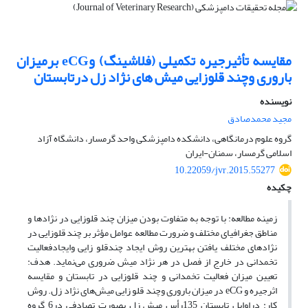
مقایسه تأثیرجیره تکمیلی (فلاشینگ) وeCG برمیزان
باروری وچند قلوزایی میش های نژاد زل درتابستان
نویسنده
مجید محمدصادق
گروه علوم درمانگاهی، دانشکده دامپزشکی واحد گرمسار، دانشگاه آزاد
اسلامی گرمسار، سمنان-ایران
10.22059/jvr.2015.55277
چکیده
زمینه مطالعه: با توجه به متفاوت بودن میزان چند قلوزایی در نژادها و
مناطق جغرافیای مختلف و ضرورت مطالعه عوامل مؤثر بر چند قلوزایی در
نژادهای مختلف یافتن بهترین روش ایجاد چندقلو زایی وایجادفعالیت
تخمدانی در خارج از فصل در هر نژاد میش ضروری می‌نماید. هدف:
تعیین میزان فعالیت تخمدانی و چند قلوزایی در تابستان و مقایسه
اثرجیره و eCG در میزان باروری وچند قلو زایی میش‌های نژاد زل. روش
کار: دراوایل تابستان 135رأس میش زل بصورت تصادفی در6 گروه