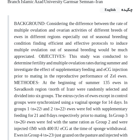
Branch, Islamic Azad University, Garmsar, Semnan-Iran
چکیده
English
BACKGROUND: Considering the difference between the rate of
multiple ovulation and ovarian activities of different breeds of
ewes in different regions, especially out of seasonal breeding
condition, finding efficient and effective protocols to induce
multiple ovulation out of seasonal breeding would be much
appreciated. OBJECTIVES: This study was conducted to
determine fertility and multiple ovulation rates during summer and
investigate the effect of supplementary feeding, and eCG injection
prior to mating in the reproductive performance of Zel ewes.
METHODES: At the beginning of summer, 135 ewes in
Savadkooh region (north of Iran) were randomly selected and
divided into six groups. The estrus cycles of ewes, except in control
groups, were synchronized using a vaginal sponge for 14 days. In
groups 1 (n=22) and 2 (n=22) ewes were fed with supplementary
feeding for 21 and 8 days, respectively, prior to mating. In Group 3
(n=26) ewes were fed with the same ration as Group 2 and were
injected (IM) with 400 IU eCG at the time of sponge withdrawal.
Ewes in Group 4 (n=23) just grazed on the pasture and injected with