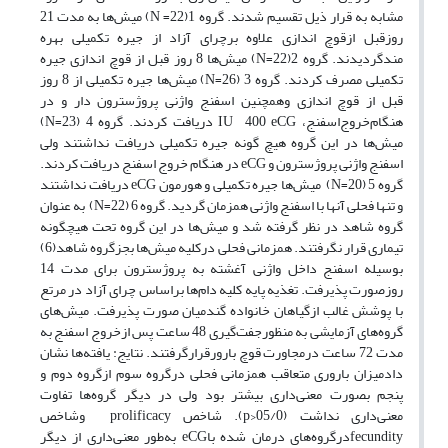
مشابه به قرار ذیل تقسیم شدند. گروه 1(22= N) میش‌ها به مدت 21
روزقبل ازقوچ اندازی علاوه برچرای آزاد از جیره تکمیلی بهره
مندگردیدند. گروه 2(22=N) میش‌ها 8 روز قبل از قوچ اندازی جیره
تکمیلی مصرف کردند. گروه 3 (26=N) میش‌ها جیره تکمیلی از 8 روز
قبل از قوچ اندازی وهمچنین اسفنج واژنی پروژسترون دار و در
هنگام‌خروج‌اسفنج، IU 400 eCG دریافت کردند. گروه 4 (23=N)
میش‌ها در این گروه هیچ گونه جیره تکمیلی دریافت نداشتند ولی
اسفنج واژنی پروژسترون و eCG در هنگام خروج اسفنج دریافت کردند.
گروه 5 (20=N) میش‌ها جیره تکمیلی و هورمون eCG دریافت نداشتند
و تنها فحلی آنها با اسفنج واژنی همزمان گردید. گروه 6 (22=N) به عنوان
گروه شاهد در نظر گرفته شد و میش‌ها در این گروه تحت هیچگونه
تیماری قرار نگرفتند. همزمانی فحلی درکلیه میش‌ها بجزگروه شاهد(6)
بوسیله اسفنج داخل واژنی آغشته به پروژسترون برای مدت 14
روزصورت پذیرفت. تغذیه پایه کلیه دام‌ها براساس چرای آزاد در مرتع
با پوشش غالب ازگیاهان خانواده گندمیان صورت پذیرفت. میش‌های
گروه‌های آزمایشی به منظورجفت‌گیری 48 ساعت پس ازخروج اسفنج به
مدت 72 ساعت درمجاورت قوچ بارورقرارگرفتند. نتایج: یافته‌ها نشان
دادمیزان باروری متعاقب همزمانی فحلی درگروه سوم ازگروه دوم و
پنجم بصورت معنی‌داری بیشتر بود ولی در دیگر گروه‌ها تفاوت
معنی‌داری نداشت (05/0<p). شاخص prolificacy وشاخص
fecundityدرگروه‌های درمان شده باeCG به‌طور معنی‌داری از دیگر