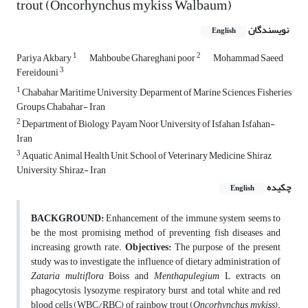
trout (Oncorhynchus mykiss Walbaum)
نویسندگان
English
1
2
Pariya Akbary
Mahboube Ghareghani poor
Mohammad Saeed
3
Fereidouni
1
Chabahar Maritime University, Deparment of Marine Sciences, Fisheries
Groups, Chabahar- Iran
2
Department of Biology, Payam Noor University of Isfahan, Isfahan-
Iran
3
Aquatic Animal Health Unit, School of Veterinary Medicine, Shiraz
University, Shiraz- Iran
چکیده
English
BACKGROUND:
Enhancement of the immune system seems to
be the most promising method of preventing fish diseases and
increasing growth rate.
Objectives:
The purpose of the present
study was to investigate the influence of dietary administration of
Zataria multiflora
Boiss and
Menthapulegium
L extracts on
phagocytosis, lysozyme, respiratory burst and total white and red
blood cells (WBC/RBC) of rainbow trout (
Oncorhynchus mykiss
).