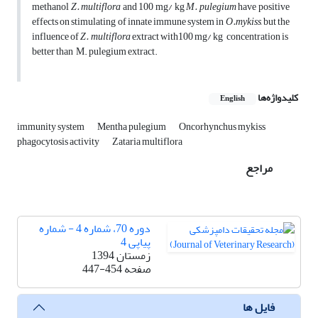
methanol
Z. multiflora
and 100 mg/ kg
M. pulegium
have positive
effects on stimulating of innate immune system in
O.mykiss
, but the
influence of
Z. multiflora
extract with100 mg/ kg concentration is
better than M. pulegium extract.
کلیدواژه‌ها
English
immunity system
Mentha pulegium
Oncorhynchus mykiss
phagocytosis activity
Zataria multiflora
مراجع
دوره 70، شماره 4 - شماره
پیاپی 4
زمستان 1394
صفحه
447-454
فایل ها