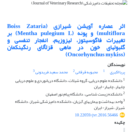
اثر عصاره آویشن شیرازی (Boiss Zataria
multiflora) و پونه (Mentha pulegium L) بر
تغییرات فاگوسیتوز، لیزوزیم، انفجار تنفسی و
گلبولهای خون در ماهی قزلآلای رنگینکمان
(Oncorhynchus mykiss)
نویسندگان
3
2
1
پریا اکبری
محبوبه قرقانی
محمد سعید فریدونی
1
دانشکده علوم دریایی، گروه شیلات، دانشگاه دریانوردی و علوم دریایی
چابهار، چابهار- ایران
2
دانشکده زیست شناسی ، دانشگاه پیام نور اصفهان
3
واحد بهداشت و بیماریهای آبزیان، دانشکده دامپزشکی شیراز، دانشگاه
شیراز، شیراز- ایران
10.22059/jvr.2016.56466
چکیده