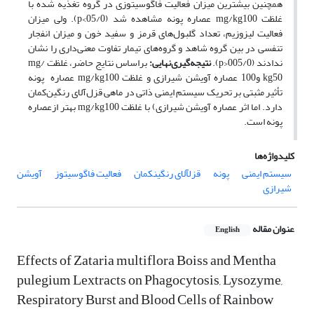
همچنین بیشترین میزان فعالیت فاگوسیتوزی در گروه تغذیه شده با
غلظت mg/kg‌100 عصاره پونه مشاهده شد (05/0>p). ولی میزان
فعالیت لیزوزیم، تعداد گلبول‌های قرمز و سفید خون و میزان انفجار
تنفسی در بین گروه شاهد و گروه‌های تیمار تفاوت معنی‌داری را نشان
ندادند (005/0<p).
نتیجه
‌گیری
‌نهایی:
بر‌اساس نتایج حاضر، غلظت mg/
kg‌50 و100 عصاره آویشن شیرازی و غلظت mg/kg‌100 عصاره پونه
تأثیر مثبتی بر تحریک سیستم ایمنی ذاتی در ماهی قزل‌آلای رنگین‌کمان
دارد. اما اثر عصاره آویشن شیرازی) با غلظت mg/kg‌100 بهتر ازعصاره
پونه است.
کلیدواژه‌ها
سیستم ایمنی
پونه
قزلآلای رنگینکمان
فعالیت فاگوسیتوز
آویشن
شیرازی
عنوان مقاله
English
Effects of Zataria multiflora Boiss and Mentha
pulegium Lextracts on Phagocytosis, Lysozyme,
Respiratory Burst and Blood Cells of Rainbow