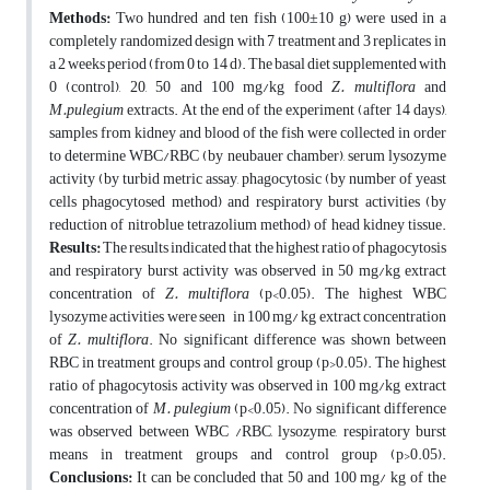
Methods:
Two hundred and ten fish (100±10 g) were used in a
completely randomized design with 7 treatment and 3 replicates in
a 2 weeks period (from 0 to 14 d). The basal diet supplemented with
0 (control), 20, 50 and 100 mg/kg food
Z. multiflora
and
M.pulegium
extracts. At the end of the experiment (after 14 days),
samples from kidney and blood of the fish were collected in order
to determine WBC/RBC (by neubauer chamber), serum lysozyme
activity (by turbid metric assay, phagocytosic (by number of yeast
cells phagocytosed method) and respiratory burst activities (by
reduction of nitroblue tetrazolium method) of head kidney tissue.
Results:
The results indicated that the highest ratio of phagocytosis
and respiratory burst activity was observed in 50 mg/kg extract
concentration of
Z. multiflora
(p<0.05). The highest WBC
lysozyme activities were seen in 100 mg/ kg extract concentration
of
Z. multiflora
. No significant difference was shown between
RBC in treatment groups and control group (p>0.05). The highest
ratio of phagocytosis activity was observed in 100 mg/kg extract
concentration of
M. pulegium
(p<0.05). No significant difference
was observed between WBC /RBC, lysozyme, respiratory burst
means in treatment groups and control group (p>0.05).
Conclusions:
It can be concluded that 50 and 100 mg/ kg of the