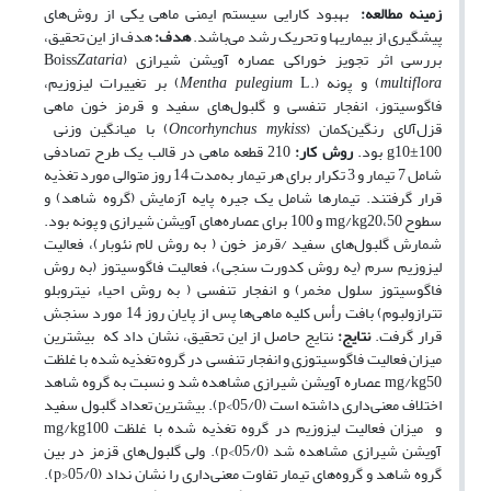
زمینه مطالعه:
بهبود کارایی سیستم ایمنی ماهی یکی از روش‌های
پیشگیری از بیماریها و تحریک رشد می‌باشد.
هدف:
هدف از این تحقیق،
بررسی اثر تجویز خوراکی عصاره آویشن شیرازی (Boiss
Zataria
multiflora
) و پونه (.
Mentha pulegium
L) بر تغییرات لیزوزیم،
فاگوسیتوز، انفجار تنفسی و گلبول‌های سفید و قرمز خون ماهی
قزل‌آلای رنگین‌کمان (
Oncorhynchus mykiss
) با میانگین وزنی
g‌‌‌10‌±‌100 بود.
روش کار:
210 قطعه ماهی در قالب یک طرح تصادفی
شامل 7 تیمار و 3 تکرار برای هر تیمار به‌مدت 14 روز متوالی مورد تغذیه
قرار گرفتند. تیمارها شامل یک جیره پایه آزمایش (گروه شاهد) و
سطوح mg/kg‌20،50 و 100 برای عصاره‌های آویشن شیرازی و پونه بود.
شمارش گلبول‌های سفید /قرمز خون ( به روش لام نئوبار)، فعالیت
لیزوزیم سرم (یه روش کدورت سنجی)، فعالیت فاگوسیتوز (به روش
فاگوسیتوز سلول مخمر) و انفجار تنفسی ( به روش احیاء نیتروبلو
تترازولبوم) بافت رأس کلیه ماهی‌ها پس از پایان روز 14 مورد سنجش
قرار گرفت.
نتایج:
نتایج حاصل از این تحقیق، نشان داد که بیشترین
میزان فعالیت فاگوسیتوزی و انفجار تنفسی در گروه تغذیه شده با غلظت
mg/kg‌50 عصاره آویشن شیرازی مشاهده شد و نسبت به گروه شاهد
اختلاف معنی‌داری داشته است (05/0>p). بیشترین تعداد گلبول سفید
و میزان فعالیت لیزوزیم در گروه تغذیه شده با غلظت mg/kg‌100
آویشن شیرازی مشاهده شد (05/0>p). ولی گلبول‌های قزمز در بین
گروه شاهد و گروه‌های تیمار تفاوت معنی‌داری را نشان نداد (05/0<p).