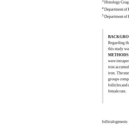
3
Histology Gragu
4
Department of P
5
Department of P
BACKGRO
Regarding the
this study wa
METHODS
were intraper
iron accumul
iron. The num
groups compa
follicles and
female rats.
folliculogenesis