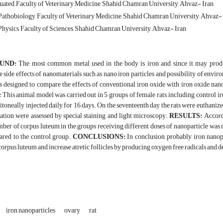
ated, Faculty of Veterinary Medicine, Shahid Chamran University, Ahvaz- Iran
athobiology, Faculty of Veterinary Medicine, Shahid Chamran University, Ahvaz-
hysics, Faculty of Sciences, Shahid Chamran University, Ahvaz- Iran
UND:
The most common metal used in the body is iron and since it may produ
 side effects of nanomaterials such as nano iron particles and possibility of envir
s designed to compare the effects of conventional iron oxide with iron oxide nanop
:
This animal model was carried out in 5 groups of female rats, including control, 
itoneally injected daily for 16 days. On the seventeenth day the rats were euthani
ation were assessed by special staining and light microscopy.
RESULTS:
Accordi
ber of corpus luteum in the groups receiving different doses of nanoparticle was re
red to the control group.
CONCLUSIONS:
In conclusion, probably iron nanop
 corpus luteum and increase atretic follicles by producing oxygen free radicals and de
iron nanoparticles
ovary
rat