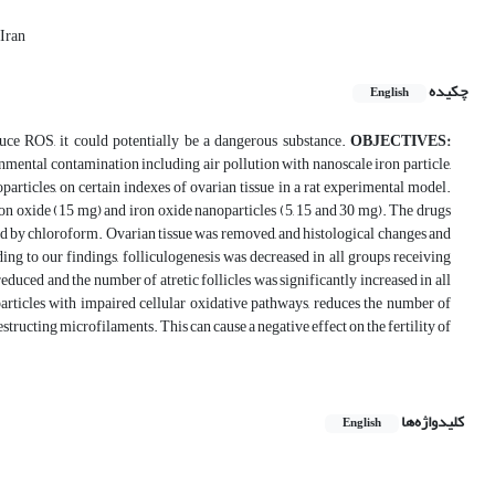
 Iran
چکیده
English
ce ROS, it could potentially be a dangerous substance.
OBJECTIVES:
onmental contamination including air pollution with nanoscale iron particle,
articles, on certain indexes of ovarian tissue in a rat experimental model.
iron oxide (15 mg) and iron oxide nanoparticles (5, 15 and 30 mg). The drugs
zed by chloroform. Ovarian tissue was removed, and histological changes and
ng to our findings, folliculogenesis was decreased in all groups receiving
duced and the number of atretic follicles was significantly increased in all
articles with impaired cellular oxidative pathways, reduces the number of
structing microfilaments. This can cause a negative effect on the fertility of
کلیدواژه‌ها
English