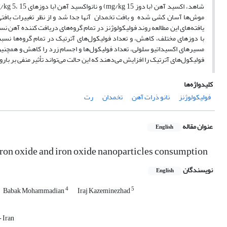
موش‌ها آسان کشی شده و بافت تخمدان آنها جدا شد و از نظر تغییرات باف
یافته‌های این مطالعه روند فولیکولوژنز در تمام گروه‌های دریافت کننده آهن ن
با دوزهای مختلف، کاهش، و تعداد فولیکول‌های آترتیک در تمام گروه‌‌ها نس
مسیرهای اکسیداتیو سلولی، تعداد فولیکول‌ها و اجسام زرد را کاهش و همچنین د
فولیکول‌‌های آترتیک را افزایش می‌دهند که این حالت می‌تواند تأثیر منفی بر با
کلیدواژه‌ها
فولیکولوژنز
نانو ذرات آهن
تخمدان
رت
عنوان مقاله
English
ron oxide and iron oxide nanoparticles consumption
نویسندگان
English
4
5
Babak Mohammadian
Iraj Kazeminezhad
 Iran