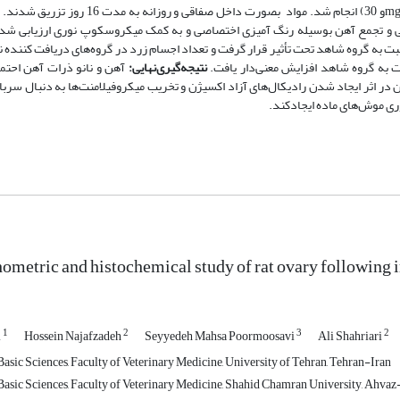
شاهد، اکسید آهن (با دوز mg/kg 15) و نانواکسید آهن (با دوزهای mg/kg 5، 15و 30) انجام شد. 
تی و تجمع آهن بوسیله رنگ آمیزی اختصاصی و به کمک میکروسکوپ نوری ارزیابی شد
سبت به گروه شاهد تحت تأثیر قرار گرفت و تعداد اجسام زرد در گروه‌‌های دریافت کننده
بت به گروه شاهد افزایش معنی‌دار یافت.
نتیجه
‌گیری
‌نهایی:
آهن و نانو ذرات آهن احتمالاً
ر اثر ایجاد شدن رادیکال‌‌های آزاد اکسیژن و تخریب میکروفیلامنت‌‌ها به دنبال سربا
روری موش‌های ماده ایجادکند.
metric and histochemical study of rat ovary following i
1
2
3
2
i
Hossein Najafzadeh
Seyyedeh Mahsa Poormoosavi
Ali Shahriari
asic Sciences, Faculty of Veterinary Medicine, University of Tehran, Tehran-Iran
asic Sciences, Faculty of Veterinary Medicine, Shahid Chamran University, Ahvaz-