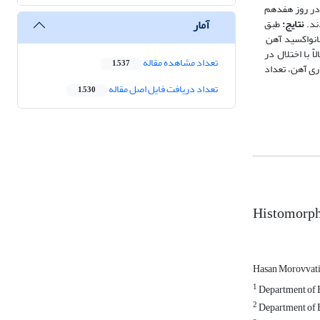
مواد بصورت داخل صفاقی و روزانه به مدت 16 روز تزریق شدند. در روز هفدهم
آمار
ند.
نتایج:
طبق
 نانواکسید آهن
ً با اختلال در
تعداد مشاهده مقاله
1,537
ری آهن، تعداد
تعداد دریافت فایل اصل مقاله
1,530
Histomorpho
Hasan Morovvat
1
Department of B
2
Department of B