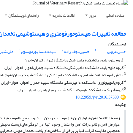
صفحه اصلی
مرور
اطلاعات نشریه
راهنمای نویسندگان
مطالعه تغییرات هیستومورفومتری و هیستوشیمی تخمدان
نویسندگان
3
2
1
حسن مروتی
حسین نجف زاده
سیده مهسا پورموسوی
علی شهری
1
گروه علوم پایه، دانشکده دامپزشکی دانشگاه تهران، تهران- ایران
2
گروه علوم پایه، دانشکده دامپزشکی دانشگاه شهید چمران اهواز، اهواز- ایران
3
دانش آموخته بافت شناسی، دانشکده دامپزشکی دانشگاه شهید چمران اهواز، اهوا
4
گروه پاتوبیولوژی، دانشکده دامپزشکی دانشگاه شهید چمران اهواز، اهواز- ایران
5
گروه فیزیک، دانشکده علوم دانشگاه شهید چمران اهواز، اهواز- ایران
10.22059/jvr.2016.57390
چکیده
زمینه مطالعه:
آهن فراوان‌ترین فلز موجود در بدن است و ماده‌ای بالقوه خطرناک
عوارض آهن و نانو ذرات آهن و احتمال وجود آنها در آلودگی‌های زیست محیطی از
همچنین مقایسه اثرات آنها بر برخی از شاخص‌های بافت تخمدان موش صحرایی