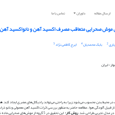
ارسال مقاله
داوران
تماس با ما
 موش صحرایی متعاقب مصرف اکسید آهن و نانواکسید آهن
5
4
2
اری
بابک محمدیان
ایرج کاظمی نژاد
ز- ایران
 در محیط بدن محسوب می‌شود زیرا به راحتی می‌تواند رادیکال‌های مضر ی ایجاد کند.
هد
 قبیل آلودگی هوا ، مطالعه حاضر به منظور بررسی اثرات اکسید آهن معمولی و نانو ذرا
 در مدل تجربی طراحی شد.
روش کار:
این تحقیق در 5 گروه از موش‌های صحرایی م