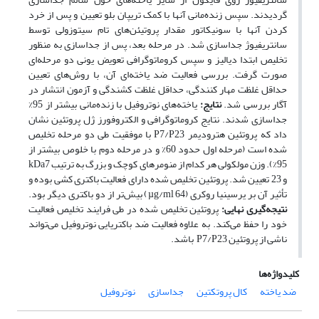
گردیدند. سپس زنده‌مانی آنها با کمک تریپان بلو تعیین و پس از خرد
کردن آنها با سونیکاتور مقدار پروتیئن‌های تام سیتوزولی توسط
سانتریفیوژ جداسازی شد. در مرحله بعد، پس از جداسازی به منظور
تخلیص ابتدا دیالیز و سپس کروماتوگرافی تعویض یونی دو مرحله‌ای
صورت گرفت. بررسی فعالیت ضد یاخته‌ای آن‌، با روش‌های تعیین
حداقل غلظت مهار کنندگی، حداقل غلظت کشندگی و آزمون انتشار در
آگار بررسی شد.
نتایج:
یاخته‌های نوتروفیل‌ با زنده‌مانی بیشتر از 95%
جداسازی شدند. نتایج کروماتوگرافی و الکتروفورز ژل پروتئین نشان
داد که پروتئین هترودیمر P7/P23 با موفقیت طی دو مرحله تخلیص
شده است (مرحله اول حدود 60% و در مرحله دوم با خلوص بیشتر از
95%). وزن مولکولی هر کدام از منومرهای کوچک و بزرگ به ترتیب kDa‌‌7
و 23 تعیین شد. پروتئین تخلیص شده دارای فعالیت باکتری کشی بوده و
تأثیر آن بر یرسینیا روکری (µg/ml 64) بیش‌تر از دو باکتری دیگر بود.
نتیجه
‌گیری نهایی:
پروتئین تخلیص شده در طی فرایند تخلیص فعالیت
خود را حفظ می‌کند. به علاوه فعالیت ضد باکتریایی نوتروفیل می‌تواند
ناشی از پروتئین P7/P23 باشد.
کلیدواژه‌ها
ضد یاخته
کال پروتکتین
جداسازی
نوتروفیل