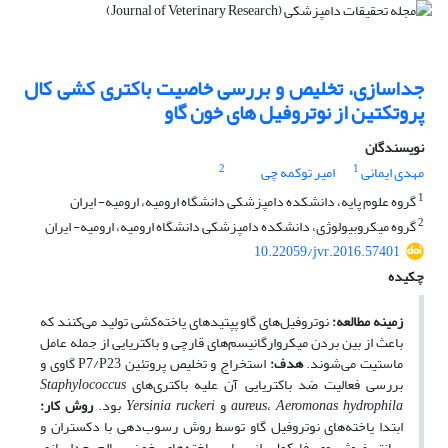
جداسازی، تخلیص و بررسی خاصیت باکتری کشی کال
پروتکتین از نوتروفیل های خون گاو
نویسندگان
2
1
مهدی ایمانی
امیر توکمه چی
1
گروه علوم پایه، دانشکده دامپزشکی دانشگاه ارومیه، ارومیه- ایران
2
گروه میکروبیولوژی، دانشکده دامپزشکی دانشگاه ارومیه، ارومیه- ایران
10.22059/jvr.2016.57401
چکیده
زمینه مطالعه:
نوتروفیل‌های گاو پپتیدهای یاخته‌کشی تولید می‌کنند که
باعث از بین بردن میکروارگانیسم‌های قارچی و باکتریایی از جمله عامل
ماستیت می‌شوند.
هدف:
استخراج و تخلیص پروتئین P7/P23 گاوی و
بررسی فعالیت ضد باکتریایی آن علیه باکتری‌های
Staphylococcus
Aeromonas hydrophila
،
aureus
و
Yersinia ruckeri
بود.
روش کار:
ابتدا یاخته‌های نوتروفیل گاو توسط روش رسوب‌دهی با دکستران و
سانتریفیوژ روی فایکول از سایر یاخته‌های خون سالم جداسازی