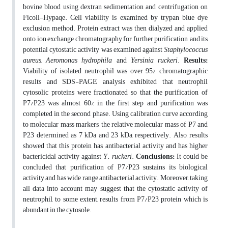
bovine blood using dextran sedimentation and centrifugation on
Ficoll-Hypaqe. Cell viability is examined by trypan blue dye
exclusion method. Protein extract was then dialyzed and applied
onto ion exchange chromatography for further purification, and its
potential cytostatic activity was examined against
Staphylococcus
aureus
,
Aeromonas hydrophila
and
Yersinia ruckeri
.
Results:
Viability of isolated neutrophil was over 95%, chromatographic
results and SDS-PAGE analysis exhibited that neutrophil
cytosolic proteins were fractionated so that the purification of
P7/P23 was almost 60% in the first step and purification was
completed in the second phase. Using calibration curve according
to molecular mass markers, the relative molecular mass of P7 and
P23 determined as 7 kDa and 23 kDa, respectively. Also, results
showed that this protein has antibacterial activity and has higher
bactericidal activity against
Y. ruckeri
.
Conclusions:
It could be
concluded that purification of P7/P23 sustains its biological
activity and has wide range antibacterial activity. Moreover, taking
all data into account may suggest that the cytostatic activity of
neutrophil, to some extent, results from P7/P23 protein which is
abundant in the cytosole.