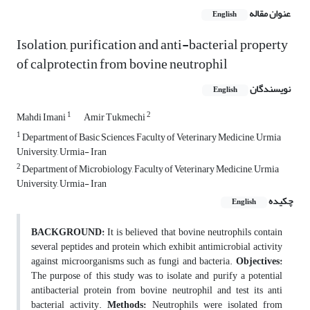
عنوان مقاله
English
Isolation, purification and anti-bacterial property
of calprotectin from bovine neutrophil
نویسندگان
English
1
2
Mahdi Imani
Amir Tukmechi
1
Department of Basic Sciences, Faculty of Veterinary Medicine, Urmia
University, Urmia- Iran
2
Department of Microbiology, Faculty of Veterinary Medicine, Urmia
University, Urmia- Iran
چکیده
English
BACKGROUND:
It is believed that bovine neutrophils contain
several peptides and protein which exhibit antimicrobial activity
against microorganisms such as fungi and bacteria.
Objectives:
The purpose of this study was to isolate and purify a potential
antibacterial protein from bovine neutrophil and test its anti
bacterial activity.
Methods:
Neutrophils were isolated from