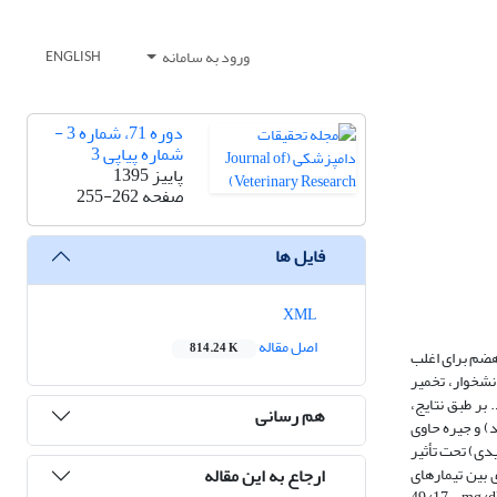
ورود به سامانه
ENGLISH
دوره 71، شماره 3 -
شماره پیاپی 3
پاییز 1395
صفحه
255-262
فایل ها
XML
اصل مقاله
814.24 K
هضم برای اغلب
شخوار، تخمیر
 استفاده شد. بر طبق نتایج،
هم رسانی
یره بدون تفاله‌ سیب (شاهد) و جیره حاوی
دی) تحت تأثیر
ارجاع به این مقاله
) اختلاف معنی‌د‌اری بین تیمارهای