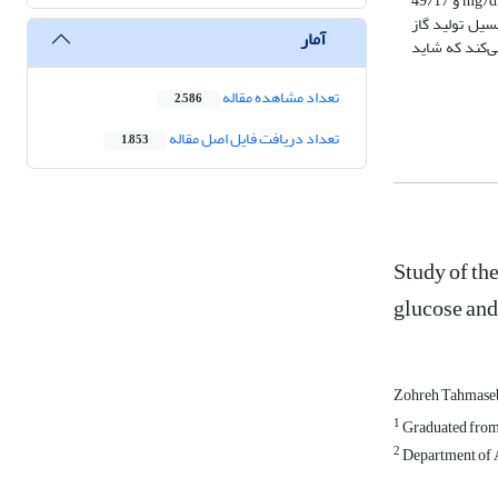
آزمایشی مشاهده نشد اما میزان گلوکز خون در تیمار شاهد بالاتر بود (05/0>p). نیتروژن آمونیاکی شکمبه در تیمار شاهد و تیمار حاوی تفاله سیب به ترتیب mg/dl 48/14 و 49/17
افت (05/0>p). جیره حاوی تفاله‌ سیب، پتانسیل تولید گاز
آمار
می‌کند که شاید
تعداد مشاهده مقاله
2,586
تعداد دریافت فایل اصل مقاله
1,853
Study of th
glucose and
Zohreh Tahmaseb
1
Graduated from 
2
Department of A