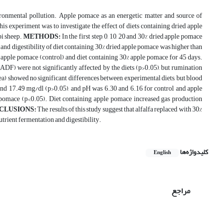
ronmental pollution. Apple pomace as an energetic matter and source of
is experiment was to investigate the effect of diets containing dried apple
bi sheep.
METHODS:
In the first step, 0, 10, 20 and 30% dried apple pomace
n and digestibility of diet containing 30% dried apple pomace was higher than
ut apple pomace (control) and diet containing 30% apple pomace for 45 days.
 ADF) were not significantly affected by the diets (p>0.05), but rumination
ea) showed no significant differences between experimental diets, but blood
nd 17.49 mg/dl (p>0.05), and pH was 6.30 and 6.16 for control and apple
pomace (p<0.05). Diet containing apple pomace increased gas production
CLUSIONS:
The results of this study suggest that alfalfa replaced with 30%
trient fermentation and digestibility.
کلیدواژه‌ها
English
مراجع