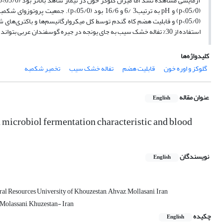
(05/0>p) و قابلیت هضم کاه گندم توسط کل میکروارگانیسم‌ها و باکتری‌های شکمبه (05/0>p) را افزایش داد.
استفاده از 30% تفاله خشک سیب به جای یونجه در جیره گوسفندان عربی بتواند فعالیت میکروب‌های شکمبه در هضم و تخمیر مواد مغذی جیره را بهبود دهد.
کلیدواژه‌ها
گلوکز و اوره خون
قابلیت هضم
تفاله خشک سیب
تخمیر شکمبه
عنوان مقاله
English
on microbiol fermentation characteristic and blood
نویسندگان
English
l Resources University of Khouzestan, Ahvaz, Mollasani, Iran
Molassani, Khuzestan- Iran
چکیده
English