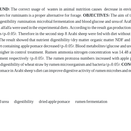
UND:
The correct usage of wastes in animal nutrition causes decrease in envi
bers for ruminants is a proper alternative for forage.
OBJECTIVES:
The aim of th
estibility, rumination, microbial fermentation and blood glucose and urea of Ara
 alfalfa were used in the experimental diets. According to the result, gas productio
ts (p<0.05). Therefore, in the second step, 8 Arabi sheep were fed with diet witho
The result showed that nutrient digestibility (dry matter, organic matter, NDF and
iet containing apple pomace decreased (p<0.05). Blood metabolites (glucose and ur
higher in control treatment. Rumen ammonia nitrogen concentration was 14.48 a
ment, respectively (p<0.05). The rumen protozoa numbers increased with apple 
 digestibility of wheat straw by rumen microorganism and bacteria (p<0.05).
CON
omace in Arabi sheep’s diet can improve digestive activity of rumen microbes and nu
d urea
digestibility
dried apple pomace
rumen fermentation