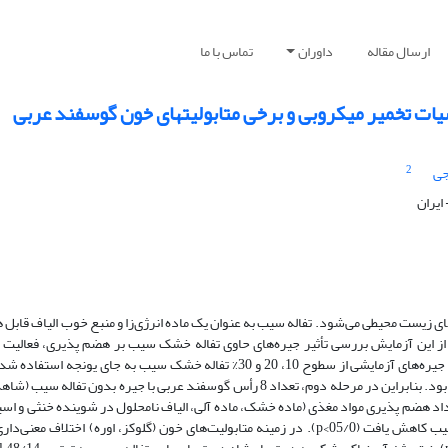
ارسال مقاله
داوران
تماس با ما
ات تخمیر میکروبی و برخی متابولیتهای خون گوسفند عربی
2
جی
ایران
زیست‌ محیطی می‌شود. تفاله سیب به عنوان یک ماده انرژی‌زا و منبع خوب الیاف قابل 
 این آزمایش بررسی تأثیر جیره‌های حاوی تفاله خشک سیب بر هضم پذیری، فعالیت ن
در مرحله اول در جیره‌های آزمایشی از سطوح 10، 20 و 30% تفاله خشک سیب به جای یونجه
تولید گاز و هضم پذیری جیره حاوی 30 % تفاله خشک سیب بالاتر از سایر جیره‌ها بود. بنابراین در مرحله دوم، تعداد 8 رأس گوسفند عربی با ج
اد هضم پذیری مواد مغذی (ماده خشک، ماده آلی، الیاف نامحلول در شوینده خنثی و اسی
جیره‌ها قرار نگرفت (05/0<p)، در حالی که فعالیت نشخوار جیره حاوی تفاله سیب کاهش یافت (05/0>p). در زمینه متابولیت‌های خون (گلوکز، اوره