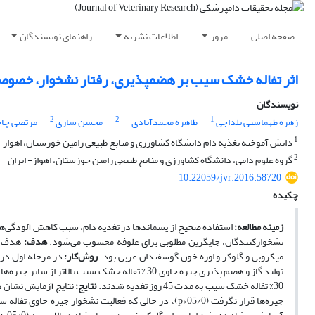
صفحه اصلی
مرور
اطلاعات نشریه
راهنمای نویسندگان
اثر تفاله خشک سیب بر هضمپذیری، رفتار نشخوار، خصوصی
نویسندگان
2
2
1
زهره طهماسبی بلداجی
طاهره محمدآبادی
محسن ساری
مرتضی چا
1
دانش آموخته تغذیه دام دانشگاه کشاورزی و منابع طبیعی رامین خوزستان، اهواز- 
2
گروه علوم دامی، دانشگاه کشاورزی و منابع طبیعی رامین خوزستان، اهواز- ایران
10.22059/jvr.2016.58720
چکیده
زمینه مطالعه:
استفاده صحیح از پسماندها در تغذیه دام، سبب کاهش آلودگی‌های 
نشخوارکنندگان، جایگزین مطلوبی برای علوفه محسوب می‌شود.
هدف:
هدف از
میکروبی و گلوکز و اوره خون گوسفندان عربی بود.
روش
کار:
30% تفاله خشک سیب به مدت 45 روز تغذیه شدند.
نتایج:
نتایج آزمایش نشان د