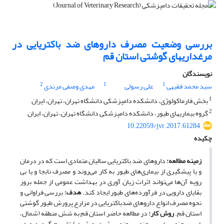
بررسی وضعیت مصرف داروهای ضد باکتریایی در
مرغداریهای گوشتی استان قم
نویسندگان
2
1
1
سید محمد فقیهی
علی رسولی
مهدی وصفی مرندی
1
بخش فارماکولوژی، دانشکده دامپزشکی دانشگاه تهران، تهران، ایران
2
گروه بیماریهای طیور، دانشکده دامپزشکی دانشگاه تهران، تهران، ایران
10.22059/jvr.2017.61284
چکیده
زمینه مطالعه:
داروهای ضد باکتریایی سالیان متمادی است که در درمان
و یا پیشگیری از بیماری‌های طیور به کار می‌روند و مصرف نابجا و یا بی
رویه آن‌ها می‌تواند اثرات زیان آوری در بهداشت عمومی از جمله بروز
بقایای دارویی در فرآورده‌های طیور ایجاد کند.
هدف:
بررسی فراوانی و
نحوه مصرف انواع داروهای ضدباکتریایی در مزارع پرورش طیور گوشتی
استان قم.
روش کار:
در مطالعه حاضر استان قم به شش منطقه (شمال،
غرب، جنوب غرب، جنوب، جنوب شرق و شرق) تقسیم گردید و در