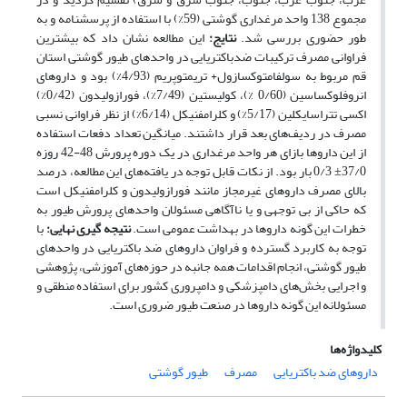
مجموع 138 واحد مرغداری گوشتی (59%) با استفاده از پرسشنامه و به
طور حضوری بررسی شد.
نتایج:
این مطالعه نشان داد که بیشترین
فراوانی مصرف ترکیبات ضدباکتریایی در واحدهای طیور گوشتی استان
قم مربوط به سولفامتوکسازول+ تریمتوپریم (4/93%) بود و داروهای
انروفلوکساسین (0/60 %)، کولیستین (7/49%)، فورازولیدون (0/42%)
اکسی تتراسایکلین (5/17%) و کلرامفنیکل (6/14%) از نظر فراوانی نسبی
مصرف در ردیف‌های بعد قرار داشتند. میانگین تعداد دفعات استفاده
از این داروها بازای هر واحد مرغداری در یک دوره پرورش 48-42 روزه
37/0± 0/3 بار بود. از نکات قابل توجه در یافته‌های این مطالعه، درصد
بالای مصرف داروهای غیرمجاز مانند فورازولیدون و کلرامفنیکل است
که حاکی از بی توجهی و یا ناآگاهی مسئولان واحدهای پرورش طیور به
خطرات این گونه داروها در بهداشت عمومی است.
نتیجه گیری نهایی:
با
توجه به کاربرد گسترده و فراوان داروهای ضد باکتریایی در واحدهای
طیور گوشتی، انجام اقدامات همه جانبه در حوزه‌های آموزشی، پژوهشی
و اجرایی بخش‌های دامپزشکی و دامپروری کشور برای استفاده منطقی و
مسئولانه این گونه داروها در صنعت طیور ضروری است.
کلیدواژه‌ها
داروهای ضد باکتریایی
مصرف
طیور گوشتی