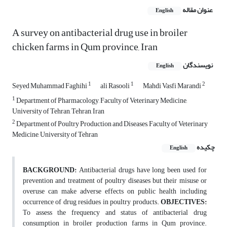
عنوان مقاله
English
A survey on antibacterial drug use in broiler
chicken farms in Qum province, Iran
نویسندگان
English
1
1
2
Seyed Muhammad Faghihi
ali Rasooli
Mahdi Vasfi Marandi
1
Department of Pharmacology, Faculty of Veterinary Medicine,
University of Tehran, Tehran, Iran
2
Department of Poultry Production and Diseases, Faculty of Veterinary
Medicine, University of Tehran
چکیده
English
BACKGROUND:
Antibacterial drugs have long been used for
prevention and treatment of poultry diseases but their misuse or
overuse can make adverse effects on public health including
occurrence of drug residues in poultry products.
OBJECTIVES:
To assess the frequency and status of antibacterial drug
consumption in broiler production farms in Qum province.