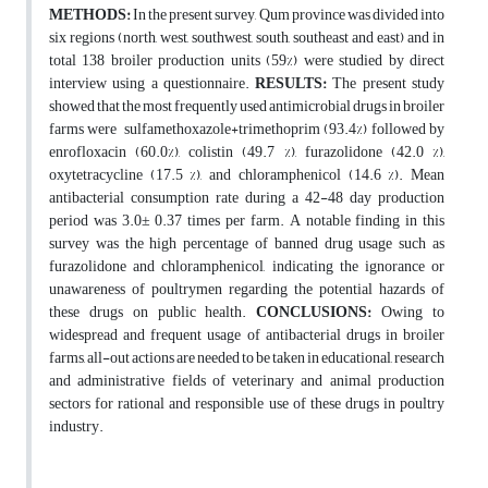
METHODS:
In the present survey, Qum province was divided into
six regions (north, west, southwest, south, southeast and east) and in
total 138 broiler production units (59%) were studied by direct
interview using a questionnaire.
RESULTS:
The present study
showed that the most frequently used antimicrobial drugs in broiler
farms were sulfamethoxazole+trimethoprim (93.4%) followed by
enrofloxacin (60.0%), colistin (49.7 %), furazolidone (42.0 %),
oxytetracycline (17.5 %), and chloramphenicol (14.6 %). Mean
antibacterial consumption rate during a 42-48 day production
period was 3.0± 0.37 times per farm. A notable finding in this
survey was the high percentage of banned drug usage such as
furazolidone and chloramphenicol, indicating the ignorance or
unawareness of poultrymen regarding the potential hazards of
these drugs on public health.
CONCLUSIONS:
Owing to
widespread and frequent usage of antibacterial drugs in broiler
farms, all-out actions are needed to be taken in educational, research
and administrative fields of veterinary and animal production
sectors for rational and responsible use of these drugs in poultry
industry.