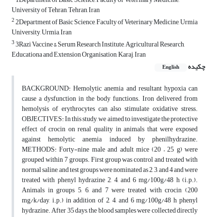
University of Tehran, Tehran, Iran
2
2Department of Basic Science, Faculty of Veterinary Medicine, Urmia
University, Urmia, Iran
3
3Razi Vaccine & Serum Research Institute, Agricultural Research,
Educationa and Extension Organisation, Karaj, Iran
چکیده
English
BACKGROUND: Hemolytic anemia and resultant hypoxia can
cause a dysfunction in the body functions. Iron delivered from
hemolysis of erythrocytes can also stimulate oxidative stress.
OBJECTIVES: In this study, we aimed to investigate the protective
effect of crocin on renal quality in animals that were exposed
against hemolytic anemia induced by phenilhydrazine.
METHODS: Forty-nine male and adult mice (20 – 25 g) were
grouped within 7 groups. First group was control and treated with
normal saline, and test groups were nominated as 2, 3, and 4 and were
treated with phenyl hydrazine 2, 4, and 6 mg/100g/48 h (i.p.).
Animals in groups 5, 6, and 7 were treated with crocin (200
mg/k/day, i.p.) in addition of 2, 4, and 6 mg/100g/48 h phenyl
hydrazine. After 35 days, the blood samples were collected directly