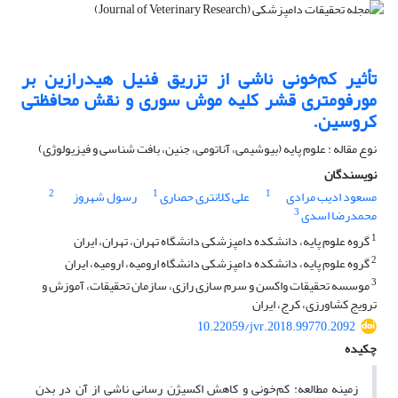
تأثیر کم‌خونی ناشی از تزریق فنیل هیدرازین بر
مورفومتری قشر کلیه موش سوری و نقش محافظتی
کروسین.
نوع مقاله : علوم پایه (بیوشیمی، آناتومی، جنین، بافت شناسی و فیزیولوژی)
نویسندگان
2
1
1
مسعود ادیب مرادی
علی کلانتری حصاری
رسول شهروز
3
محمدرضا اسدی
1
گروه علوم پایه، دانشکده دامپزشکی دانشگاه تهران، تهران، ایران
2
گروه علوم پایه، دانشکده دامپزشکی دانشگاه ارومیه، ارومیه، ایران
3
موسسه تحقیقات واکسن و سرم سازی رازی، سازمان تحقیقات، آموزش و
ترویج کشاورزی، کرج، ایران
10.22059/jvr.2018.99770.2092
چکیده
زمینه مطالعه: کم‌خونی و کاهش اکسیژن رسانی ناشی از آن در بدن