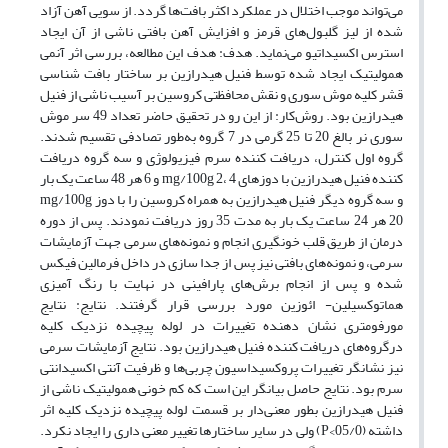
می‌تواند موجب اختلال در عملکرد اکثر بافت‌ها گردد. از سویی آهن آزاد
شده از لیز گلبول‌های قرمز و افزایش آهن بافتی ناشی از آن ایجاد
استرس اکسیداتیو می‌نماید. هدف: هدف این مطالعه، بررسی اثر آنمی
همولیتیک ایجاد شده توسط فنیل هیدرازین بر ساختار بافت شناسی
قشر کلیه موش سوری و نقش محافظتی کروسین بر آسیب ناشی از فنیل
هیدرازین بود. روش‌کار: از این رو در تحقیق حاضر تعداد 49 سر موش
سوری نر بالغ 20 تا 25 گرمی در 7 گروه به‌طور تصادفی تقسیم شدند.
گروه اول کنترل، دریافت کننده سرم فیزیولوژی و سه گروه دریافت
کننده فنیل هیدرازین با دوزهای mg/100g 2، 4 و 6 هر 48 ساعت یک بار
و سه گروه دیگر فنیل هیدرازین به همراه کروسین را با دوز mg/100g
20 هر 24 ساعت یک بار به مدت 35 روز دریافت نمودند. پس از دوره
درمان از طریق قلب خونگیری انجام و نمونه‌های سرمی جهت آزمایشات
سرمی، و نمونه‌های بافتی نیز پس از جدا سازی در داخل فرمالین فیکس
شده و پس از انجام برش‌های پارافینی در نهایت با رنگ آمیزی‌
هماتوکسیلین- ائوزین مورد بررسی قرار گرفتند. نتایج: نتایج
مورفومتری نشان دهنده تغییرات در لوله پیچیده نزدیک کلیه
درگروه‌های دریافت کننده فنیل هیدرازین بود. نتایج آزمایشات سرمی
نیز نشانگر تغییرات پروکسیداسیون چربی‌ها و ظرفیت آنتی اکسیدانتی
سرم بود. نتایج حاصل بیانگر این است که کم خونی همولیتیک ناشی از
فنیل هیدرازین بطور معنی‌دار بر قسمت لوله پیچیده نزدیک کلیه اثر
داشته (05/0>P) ولی در سایر ساختارها تغییر معنی داری را ایجاد نکرد.