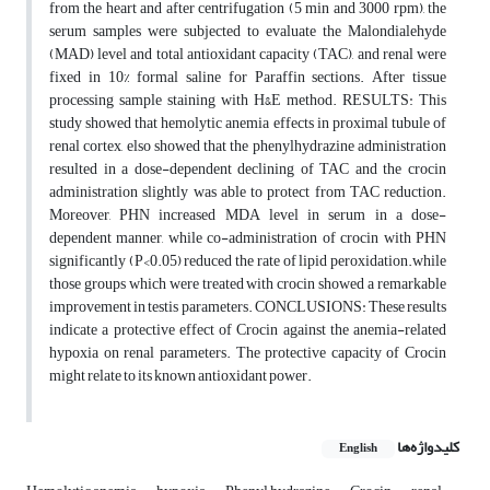
from the heart and after centrifugation (5 min and 3000 rpm), the
serum samples were subjected to evaluate the Malondialehyde
(MAD) level and total antioxidant capacity (TAC), and renal were
fixed in 10% formal saline for Paraffin sections. After tissue
processing sample staining with H&E method. RESULTS: This
study showed that hemolytic anemia effects in proximal tubule of
renal cortex, elso showed that the phenylhydrazine administration
resulted in a dose-dependent declining of TAC and the crocin
administration slightly was able to protect from TAC reduction.
Moreover, PHN increased MDA level in serum in a dose-
dependent manner, while co-administration of crocin with PHN
significantly (P<0.05) reduced the rate of lipid peroxidation.while
those groups which were treated with crocin showed a remarkable
improvement in testis parameters. CONCLUSIONS: These results
indicate a protective effect of Crocin against the anemia-related
hypoxia on renal parameters. The protective capacity of Crocin
might relate to its known antioxidant power.
کلیدواژه‌ها
English