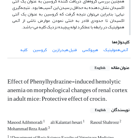
همچنین بررسی گروه‌های دریافت کننده کروسین به عنوان یک آنتی
اکسیدان نشان دهنده به حداقل رسیدن این آسیب‌ها بود. نتیجه‌گیری
نهایی: بنابراین می‌توان نتیجه گرفت که کروسین به عنوان یک آنتی
اکسیدان تا حدودی قادر به خنثی نمودن عوارض ناشی از آنمی
همولیتیک در رابطه با عملکرد لوله پیچیده نزدیک کلیه می-باشد.
کلیدواژه‌ها
آنمی همولیتیک
هیپوکسی
فنیل هیدرازین
کروسین
کلیه
عنوان مقاله
English
Effect of Phenylhydrazine-induced hemolytic
anemia on morphological changes of renal cortex
in adult mice: Protective effect of crocin.
نویسندگان
English
1
1
2
Masood Adibmoradi
ali Kalantari hesari
Rasoul Shahrooz
3
Mohammad Reza Asadi
1
1Department of Basic Science, Faculty of Veterinary Medicine,