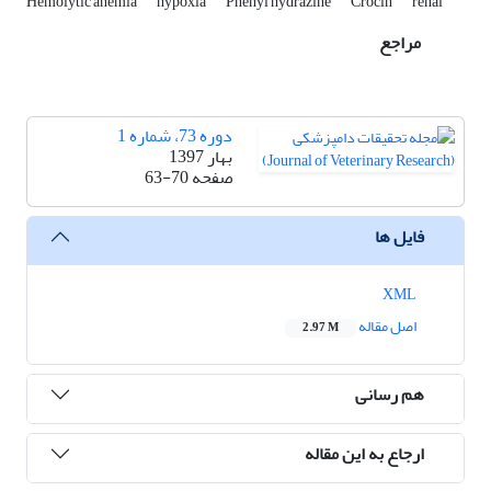
Hemolytic anemia
hypoxia
Phenyl hydrazine
Crocin
renal
مراجع
دوره 73، شماره 1
بهار 1397
صفحه
63-70
فایل ها
XML
اصل مقاله
2.97 M
هم رسانی
ارجاع به این مقاله