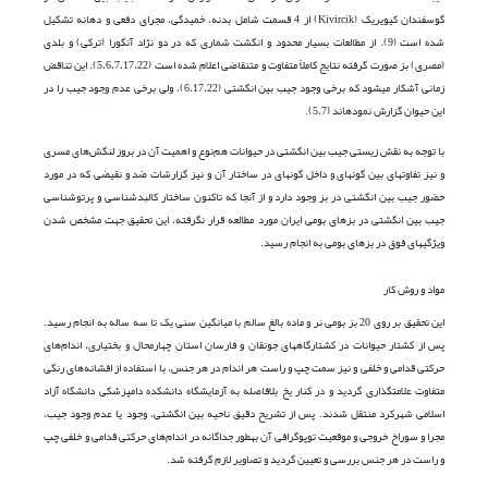
گوسفندان کیویریک (Kivircik) از 4 قسمت شامل بدنه، خمیدگی، مجرای دفعی و دهانه تشکیل
شده است (9). از مطالعات بسیار محدود و انگشت شماری که در دو نژاد آنگورا (ترکی) و بلدی
(مصری) بز صورت گرفته نتایج کاملاً متفاوت و متنقاضی اعلام شده است (5،6،7،17،22). این تناقض
زمانی آشکار می­شود که برخی وجود جیب بین انگشتی (6،17،22)، ولی برخی عدم وجود جیب را در
این حیوان گزارش نموده­اند (5،7).
با توجه به نقش زیستی جیب بین انگشتی در حیوانات هم‌نوع و اهمیت آن در بروز لنگش‌های مسری
و نیز تفاوت­های بین گونه­ای و داخل گونه­ای در ساختار آن و نیز گزارشات ضد و نقیضی که در مورد
حضور جیب بین انگشتی در بز وجود دارد و از آنجا که تاکنون ساختار کالبدشناسی و پرتوشناسی
جیب بین انگشتی در بزهای بومی ایران مورد مطالعه قرار نگرفته، این تحقیق جهت مشخص شدن
ویژگی­های فوق در بزهای بومی به انجام رسید.
مواد و روش کار
این تحقیق بر روی 20 بز بومی نر و ماده بالغ سالم با میانگین سنی یک تا سه ساله به انجام رسید.
پس از کشتار حیوانات در کشتارگاه­های جونقان و فارسان استان چهارمحال و بختیاری، اندام‌های
حرکتی قدامی و خلفی و نیز سمت چپ و راست هر اندام در هر جنس، با استفاده از افشانه‌های رنگی
متفاوت علامت­گذاری گردید و در کنار یخ بلافاصله به آزمایشگاه دانشکده دامپزشکی دانشگاه آزاد
اسلامی شهرکرد منتقل شدند. پس از تشریح دقیق ناحیه بین انگشتی، وجود یا عدم وجود جیب،
مجرا و سوراخ خروجی و موقعیت توپوگرافی آن به­طور جداگانه در اندام‌های حرکتی قدامی و خلفی چپ
و راست در هر جنس بررسی و تعیین گردید و تصاویر لازم گرفته شد.