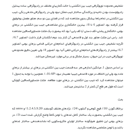
تشخیص محدوده توپوگرافی جیب بین انگشتی با حالت گماری­های مختلف در رادیوگرافی ساده به­دلیل
رادیولوسنت بودن ناحیه و پراکندگی ساختار جیب ممکن نبود ولی در رادیوگرافی ماده­ی رنگی، جیب
بین انگشتی در تمام پاها به­شکل بدوی مشاهده شد که در فضای بین دو سم، مجاور مفصل بوخولوق
قرار گرفته بود (تصاویر 6 تا 8). بهترین حالت­گماری برای مشاهده­ی جیب بین انگشتی در بزهای
بومی، حالت­گماری پشتی-کف دستی (یا کف پایی) بود که به­صورت یک مثلث متساوی‌الساقین مشاهده
شد. راس این مثلث مجاور بند اول و قاعده­ی آن کنار بند دوم انگشتان قرار داشت (تصاویر 6،7).
اگرچه تشخیص جیب بین انگشتی در رادیوگراف­های اندام‌های حرکتی قدامی بزهای بومی (تصاویر
6،7) بیش­تر از رادیوگراف‌های اندام‌های حرکتی خلفی آن­ها بود (تصویر 8)، ولی تعیین دقیق محدوده­ی
توپوگرافی جیب در این حیوان، بسیار مشکل و در برخی موارد غیرممکن می­باشد.
بر اساس جدول 1، میانگین اندازه­ی هر سه قسمت جیب بین انگشتی در بزهای نر بیش­تر از بزهای
ماده بود ولی این اختلاف در مورد قاعده­ی جیب­ها معنی­دار نبود (01/0
P
<). هم­چنین با توجه به جدول 1
می­توان مشاهده کرد که جیب بین انگشتی در بزهای مورد مطالعه، مثلث متساوی‌الساقین کوچکی
است که طول هر ظلع آن کم­تر از 2 سانتی­متر می­باشد.
بحث
برخلاف گوزن (16)، قوچ کوهی و آنتلوپ (24)، نژادهای مختلف گوسفند (1،2،4،5،9،20) و serow که
جیب بین انگشتی به‌صورت یک ساختار کامل غده­ای با لومن کاملاً واضح گزارش شده است (3)، در
بزهای بومی این تحقیق هیچ­گونه ساختار لوله­ای ماکروسکوپی که نشان­دهنده­ی ساختار غده­ای
باشد و یا لومن مشخصی مشاهده نگردید.