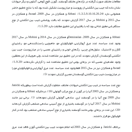
مطالعات مختلف صورت گرفته در نژادهای مختلف گوسفند، گوزن، قوچ کوهی، آنتلوپ و دیگر حیوانات
نشان داده که جیب بین انگشتی از روپوست و میان‌پوست تشکیل شده بود که با نتایج تحقیق حاضر
هم­خوانی دارد (1،3،5،9،10،16،20،24). Abbasi و همکاران در سال 2009، Awaad و همکاران در
سال 2015 و Mobini در سال 2017 گزارش نمودند که بافت پوششی جیب بین انگشتی از نوع
سنگفرشی مطبق شاخی بود که با یافته­های این تحقیق مطابقت دارد (1،5،20).
Abbasi و همکاران در سال 2009، Demiraslanو همکاران در سال 2014 و Mobini در سال 2017
وجود غدد سباسه، غدد عرق آپوکراینی، فولیکول­های مو، ماهیچه­ی راست‌کننده­ی مو، رشته­های
کلاژن و الاستیک، سلول‌های چربی، رگ‌های خونی و رشته­های عصبی را در میان‌پوست جیب بین
انگشتی گوسفندان گزارش نمودند که در این تحقیق نیز مشاهده شدند، ولی هیچ­یک از این محققین
وجود عقده­های عصبی که در بزهای بومی این تحقیق مشاهده شد را گزارش نکرده­اند (1،9،20).
Awaad و همکاران نیز در سال 2015 فقط وجود غدد سباسه، غدد عرق آپوکراینی و فولیکول­های مو را
در میان‌پوست جیب بین انگشتی گوسفندان مصری گزارش نمودند (5).
نوع غدد سباسه در جیب بین انگشتی حیوانات مختلف، متفاوت گزارش شده است به­طوری­که Janicki
و همکاران در سال 2003 آن­ها را در گوزن از نوع مرکب آلوئولی (16)، درحالی­که Abbasi و همکاران در
سال 2009 نوع آن­ها را در گوسفند لری، ساده­ی آلوئولی گزارش نموده­اند (1). برخی نیز مانند
Mobini در سال 2017 آن­ها را در گوسفند بختیاری از نوع آسینی ساده­ی منشعب گزارش کرده­اند
(20). این غدد در بزهای بومی مانند گوسفند بختیاری از نوع آسینی ساده­ی منشعب بود که در کنار
فولیکول مو قرار داشتند.
برخلاف Janicki و همکاران در سال 2003 که اعلام نمودند جیب بین انگشتی گوزن فاقد غدد عرق