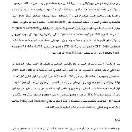
پس از تعیین محدوده­ی توپوگرافی جیب بین انگشتی، جهت مطالعات پرتوشناسی ابتدا اقدام به تهیه
رادیوگرافی ساده (survey) با حالت گماری­های مختلف گردید که به­علت رادیولوسنت بودن ناحیه و
پراکنده بودن ساختار جیب، تصویر خاصی از آن مشاهده نشد. به­منظور مشخص شدن هرچه بهتر
موقعیت پرتونگاری جیب از رادیوگرافی ماده رنگی (Contrast Study) استفاده شد که برای این منظور
میزان 1 میلی­لیتر ماده‌ی حاجب یورگرافین که بصورت آمپول 20 میلی­لیتری Meglumine compound
76 درصد (حاوی 370 میلی­گرم Iodine ساخت شرکت دارو پخش) بود، به­داخل جیب تزریق و
رادیوگراف­های لازم با استفاده از دستگاه رادیولوژی موبایلی (Mobile radiograph machine با
مشخصاتCPT (2015) و شماره سریال 2-4733/98 و فاکتورهای تابش 55 RV: و 4/5 MAS:و فیلم
Rodak با ابعاد 18 در 24 سانتی­متر (Min-RS film) گرفته شد.
پس از تعیین و شناسایی هر جیب در رادیوگراف­ها، قسمت­های مختلف هر جیب به­طور جداگانه در
اندام‌های حرکتی قدامی و خلفی در هر دو جنس اندازه­گیری شد. داده­ها در نرم‌افزار اکسل 2010
طبقه‌بندی و سپس با استفاده از نرم افزار SPSS (نسخه 22) مورد تجزیه و تحلیل آماری قرار گرفت.
میانگین و انحراف معیار نتایج در جنس‌های نر و ماده با استفاده از آزمون تی مستقل مورد مقایسه
قرار گرفت. جهت مطالعات تکمیلی نیز نمونه­های بافتی گرفته شد و پس از پایدارسازی در فرمالین
بافر 10 درصد بمدت 24 تا 36 ساعت با هماتوکسیلین ائوزین، ورهوف و ماسون تریکروم رنگ­آمیزی
گردید (18). مطالعات بافت­شناسی با استفاده از میکروسکوپ نوری (Olympus مدل 50BX ساخت
ژاپن) بر روی برش­های رنگ شده انجام گرفت و تصاویر لازم گرفته شد.
نتایج
در مطالعات کالبدشناسی صورت گرفته بر روی ناحیه بین انگشتی، در هیچ­یک از اندام‌های حرکتی