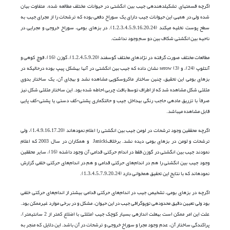
اگرچه قسمت­های تشکیل­دهنده­ی جیب بین انگشتی در حیوانات مختلف مطالعه شده، متفاوت بیان
شده ولی در همه­ی این حیوانات جیب دارای یک سوراخ دفعی بوده که ترشحات را از مجرای جیب به
سطح پوست تخلیه می­کند (1،2،3،4،5،9،16،20،24). در بزهای بومی، سوراخ خروجی و مجرایی در
ناحیه بین انگشتی شکاف بین دو سم وجود نداشت.
مطالعات مختلف صورت گرفته در نژادهای مختلف گوسفند (1،2،4،5،9،20)، گوزن (16)، قوچ کوهی و
آنتلوپ (24)، و serow (3) نشان داده که جیب بین انگشتی در آن­ها به­شکل پیپ بوده درحالی­که در
بزهای بومی این تحقیق، چنین ساختار ماکروسکوپی مشاهده نشد و به­جای آن، یک ساختار بدوی
مثلثی شکل مشاهده شد که از اطراف توسط بافت چربی احاطه شده بود. این ساختار مثلثی شکل نیز
صرفاً با تزریق ماده­ی حاجب رنگی به­داخل جیب و حالت­گماری پشتی-کف دستی یا پشتی-کف پایی
قابل مشاهده می­باشد.
اگرچه محققین وجود ترشحات در لومن جیب بین انگشتی را اعلام نموده­اند (1،4،9،16،17،20)، ولی
ترشحات و لومن در بزهای بومی دیده نشد. برخلافJanicki و همکاران در سال 2003 که اعلام
نمودند جیب بین انگشتی در گوزن فقط در اندام حرکتی قدامی آن وجود داشته (16)، سایر محققین
وجود جیب بین انگشتی را هم در اندام‌های حرکتی قدامی و هم در اندام‌های حرکتی خلفی گزارش
نموده­اند که با نتایج این تحقیق هم­خوانی دارد (1،3،4،5،7،9،20،24).
اگرچه در بزهای بومی، تشخیص جیب در اندام‌های حرکتی قدامی بیش­تر از اندام‌های حرکتی خلفی
بود ولی تعیین دقیق محدوده­ی توپوگرافی جیب در این حیوان، مشکل و در برخی موارد غیرممکن بود.
علت این امر ممکن است به­علت اندازه­ی بسیار کوچک جیب (مثلثی با اضلاع کم­تر از 2 سانتی­متر)،
پراکندگی ساختار آن، عدم وجود مجرا و سوراخ خروجی و ترشحات در آن باشد. این دلایل که منجر به