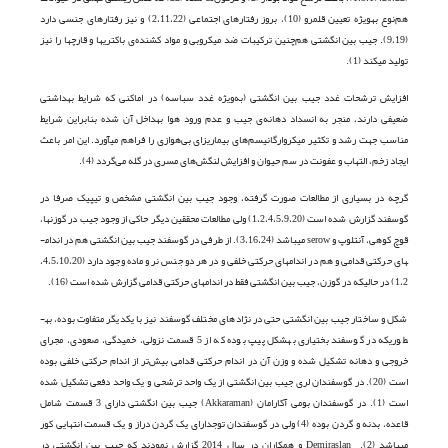
هم‌نوع به­ویژه تعیین قلمرو (10)، بروز رفتار‌های اجتماعی (2،11،22) و نیز رفتارهای جنسی دارد
(9،19). جیب بین انگشتی هم‌چنین ترکیبات ضد میکروبی و مواد کشنده‌ی باکتری­ها و قارچ­ها را نیز
تولید می­کند (1).
افزایش ترشحات غدد جیب بین انگشتی (به‌ویژه غدد سباسه) در اماکنی که شرایط بهداشتی
ضعیفی دارند، منجر به انسداد دهانه‌ی جیب و عدم ورود هوا به­داخل آن شده بنابراین شرایط
مناسب جهت رشد و تکثیر میکروارگانیسم‌های بیماریزای بی‌هوازی را فراهم می­آورد. این امر باعث
ایجاد زخم، التهاب و عفونت در سم حیوان و افزایش لنگش‌های مسری در گله می‌گردد (4).
گرچه در بسیاری از مطالعات صورت گرفته، وجود جیب بین انگشتی مشخص و تیپیک صرفا در
گوسفند گزارش شده است (1،2،4،5،9،20) ولی مطالعات محققین دیگر حاکی از وجود جیب در گوزن­ها،
قوچ کوهی، آنتلوپ و serow می­باشد (3،16،24). از طرفی در گوسفند جیب بین انگشتی هم در اندام­
های حرکتی قدامی و هم در اندام­های حرکتی خلفی و در هر دو جنس نر و ماده وجود دارد (4،5،10،20،
1،2) در حالی­که در گوزن، جیب بین انگشتی فقط در اندام­های حرکتی قدامی گزارش شده است (16).
شکل و ساختار جیب بین انگشتی حتی در نژادهای مختلف گوسفند نیز با یکدیگر متفاوت بوده، به­
طوری­که در گوسفند بختیاری به­شکل پیپ بوده که از 5 قسمت نزولی، خمیدگی، صعودی، مجرای
خروجی و دهانه تشکیل شده و وزن آن در اندام حرکتی قدامی بیش‌تر از اندام حرکتی خلفی بوده
است (20). در گوسفندان لری جیب بین انگشتی از یک واحد ترشحی و یک واحد دفعی تشکیل شده
است (1). در گوسفندان بومی آکارامان (Akkaraman) جیب بین انگشتی دارای 3 قسمت شامل
قاعده، بدنه و گردن بوده (4) ولی در گوسفندان توجدارای یک گردن دراز و یک قسمت انتهایی کور
می­باشد (2). Demiraslan و همکاران در سال 2014 گزارش نمودند که جیب بین انگشتی در