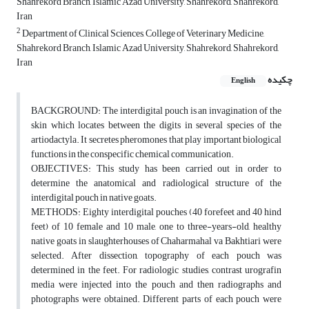
Shahrekord Branch, Islamic Azad University, Shahrekord, Shahrekord,
Iran
2
Department of Clinical Sciences, College of Veterinary Medicine,
Shahrekord Branch, Islamic Azad University, Shahrekord, Shahrekord,
Iran
چکیده
English
BACKGROUND: The interdigital pouch is an invagination of the
skin which locates between the digits in several species of the
artiodactyla. It secretes pheromones that play important biological
functions in the conspecific chemical communication.
OBJECTIVES: This study has been carried out in order to
determine the anatomical and radiological structure of the
interdigital pouch in native goats.
METHODS: Eighty interdigital pouches (40 forefeet and 40 hind
feet) of 10 female and 10 male, one to three-years-old, healthy
native goats in slaughterhouses of Chaharmahal va Bakhtiari were
selected. After dissection, topography of each pouch was
determined in the feet. For radiologic studies, contrast urografin
media were injected into the pouch and then radiographs and
photographs were obtained. Different parts of each pouch were