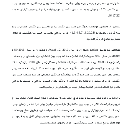
دشوار­شدن تشخیص جیب در این حیوان می­شوند باعث شده تا برخی از محققین، عدم وجود جیب
بین انگشتی (5،7)، و برخی وجود جیب بین انگشتی بدوی و اولیه را در این حیوان گزارش نمایند
(6،17،22).
بسیاری از محققین، موقعیت توپوگرافی جیب بین انگشتی را در ناحیه­ی بین انگشتی فضای بین دو
سم گزارش نموده­اند (1،3،4،5،7،16،20،24). که در بزهای بومی نیز جیب بین انگشتی در مجاور
مفصل بوخولوق قرار گرفته بود.
مطالعاتی که توسط Aslanو همکاران در سال 2010 (2)، Awaad و همکاران در سال 2015 (5) و
Mobini در سال 2017 صورت گرفته نشان داده که جیب بین انگشتی بین جنس­های نر و ماده، ­
یکسان و فاقد اختلاف بوده است (20)، درحالیکه Abbasi و همکاران در سال 2009 بیان کردند که
ساختار جیب در گوسفندان لری، تحت تأثیر جنس متفاوت بوده است (1). این اختلافات جنسی در
بزهای بومی این تحقیق نیز مشاهده گردید به­طوری­که میانگین اندازه­ی هر سه قسمت جیب بین
انگشتی، در نرها بیش­تر از ماده­ها بود که حاکی از بزرگ­تر بودن جیب در بزهای نر نسبت به بزهای
ماده و نیز نشان­دهنده­ی فعالیت بیش­تر جیب بین انگشتی در نرها می­باشد.
با توجه به وجود غدد سباسه و غدد عرق آپوکراینی از یک‌طرف و عدم حضور لومن، مجرا، سوراخ
خروجی و ترشحات کافی در جیب بین انگشتی از طرف دیگر می­توان بیان کرد که در بزهای بومی،
ترشحات غدد عرق آپوکراینی جیب بین انگشتی همانند غدد سباسه آن، از طریق سطح پوست به
ناحیه­ی بین انگشتی شکاف بین دو سم تخلیه می­شوند. بنابراین نمی­توان به­طور کامل وجود فرمون­ها و
مواد معطر ترشح شده از جیب بین انگشتی را در این حیوان منتفی دانست.