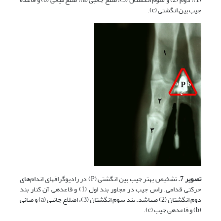
جیب بین انگشتی (c).
تصویر 7.
تشخیص بهتر جیب بین انگشتی (P) در رادیوگراف­های اندام‌های
حرکتی قدامی. راس جیب در مجاور بند اول (1) و قاعده­ی آن کنار بند
دوم انگشتان (2) می­باشد. بند سوم انگشتان (3)، اضلاع جانبی (a) و میانی
(b) و قاعده­ی جیب (c).