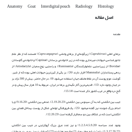
Anatomy
Goat
Interdigital pouch
Radiology
Histology
اصل مقاله
مقدمه
بز‌های اهلی (
hircus
Capra
) زیرگونه‌ای از بز‌های وحشی (
Capra aegagrus
) هستند که از نظر علم
جانورشناسی حیوانات مهره‌داری بوده که در زیر خانواده‌ی بزسانان (Caprinae) و خانواده‌ی گاوسانان
(Bovidae) از زیرراسته­ی نشخوارکنندگان (Ruminantia)، و راسته­ی زوج‌سمیان (Artiodactyla) از
رده­ی پستانداران (Mammalia) قرار دارند (26). بز یکی از کهن‌ترین حیوانات اهلی بوده که از شیر،
گوشت، مو و پوست آن در نقاط مختلف جهان استفاده می‌شود (8). در حال حاضر، بیش از 300 نژاد بز
در جهان وجود دارد (15). قدیمی‌ترین آثار نگهداری بز‌ها در ایران، مربوط به 10 هزار سال پیش و در
گنج دره واقع در غرب کشور ذکر شده است (13،14).
جیب بین انگشتی که به آن سینوس بین انگشتی (2،19،20،23)، غده­ی بین انگشتی (9،16،20) و یا
اندام بزرگ شونده نیز گفته می­شود (25)، یک فرورفتگی لوله‌ای شکل از پوست به­داخل فضای بین
انگشتی است که در شکاف بین دو سم قرار گرفته است (12،20،23).
وجود غدد سباسه (1،2،3،4،5،9،20) و نیز غدد عرق بزرگ آپوکراینی در جیب بین انگشتی
(1،3،17،20،22)، باعث ترشح مواد بودار (2) و فرمون‌ها شده (22) که نقش زیستی مهمی در حیوانات