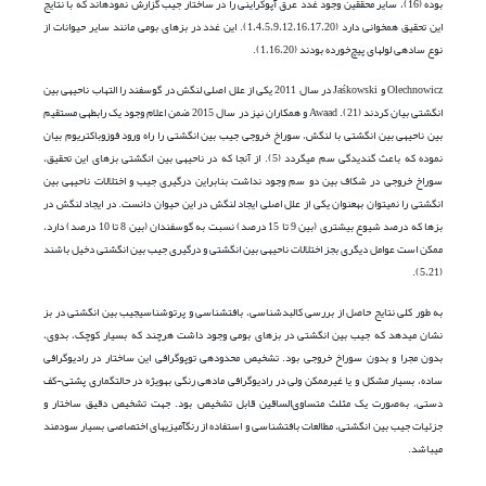
بوده (16)، سایر محققین وجود غدد عرق آپوکراینی را در ساختار جیب گزارش نموده­اند که با نتایج
این تحقیق هم­خوانی دارد (1،4،5،9،12،16،17،20). این غدد در بزهای بومی مانند سایر حیوانات از
نوع ساده­ی لوله­ای پیچ‌خورده بودند (1،16،20).
Olechnowicz و Jaśkowski در سال 2011 یکی از علل اصلی لنگش در گوسفند را التهاب ناحیه­ی بین
انگشتی بیان کردند (21). Awaad و همکاران نیز در سال 2015 ضمن اعلام وجود یک رابطه­ی مستقیم
بین ناحیه­ی بین انگشتی با لنگش، سوراخ خروجی جیب بین انگشتی را راه ورود فوزوباکتریوم بیان
نموده که باعث گندیدگی سم می­گردد (5). از آن­جا که در ناحیه­ی بین انگشتی بزهای این تحقیق،
سوراخ خروجی در شکاف بین دو سم وجود نداشت بنابراین درگیری جیب و اختلالات ناحیه­ی بین
انگشتی را نمی­توان به­عنوان یکی از علل اصلی ایجاد لنگش در این حیوان دانست. در ایجاد لنگش در
بزها که درصد شیوع بیش­تری (بین 9 تا 15 درصد) نسبت به گوسفندان (بین 8 تا 10 درصد) دارد،
ممکن است عوامل دیگری بجز اختلالات ناحیه­ی بین انگشتی و درگیری جیب بین انگشتی دخیل باشند
(5،21).
به طور کلی نتایج حاصل از بررسی کالبدشناسی، بافت­شناسی و پرتوشناسیجیب بین انگشتی در بز
نشان می­دهد که جیب بین انگشتی در بزهای بومی وجود داشت هرچند که بسیار کوچک، بدوی،
بدون مجرا و بدون سوراخ خروجی بود. تشخیص محدوده­ی توپوگرافی این ساختار در رادیوگرافی
ساده، بسیار مشکل و یا غیرممکن ولی در رادیوگرافی ماده­ی رنگی به­ویژه در حالت­گماری پشتی-کف
دستی، به‌صورت یک مثلث متساوی‌الساقین قابل تشخیص بود. جهت تشخیص دقیق ساختار و
جزئیات جیب بین انگشتی، مطالعات بافت­شناسی و استفاده از رنگ­آمیزی­های اختصاصی بسیار سودمند
می­باشد.