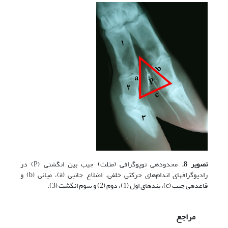
تصویر 8.
محدوده­ی توپوگرافی (مثلث) جیب بین انگشتی (P) در
رادیوگراف­های اندام‌های حرکتی خلفی. اضلاع جانبی (a)، میانی (b) و
قاعده­ی جیب (c)، بندهای اول (1)، دوم (2) و سوم انگشت (3).
مراجع