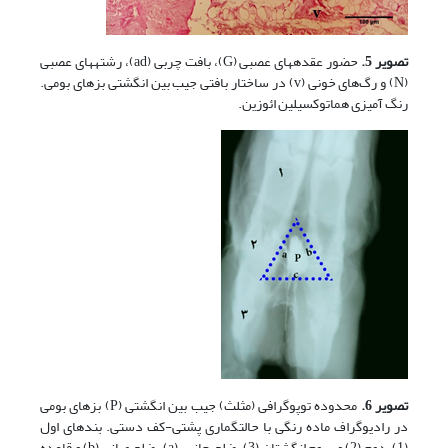
تصویر 5.
حضور عقده­های عصبی (G)، بافت چربی (ad)، رشته­های عصبی
(N) و رگ‌های خونی (v) در ساختار بافتی جیب بین انگشتی بزهای بومی.
رنگ آمیزی هماتوکسیلین ائوزین.
تصویر 6.
محدوده توپوگرافی (مثلث) جیب بین انگشتی (P) بزهای بومی
در رادیوگراف ماده رنگی با حالت­گماری پشتی-کف دستی. بندهای اول
(1)، دوم (2) و سوم انگشتان (3)، ضلع جانبی (a)، ضلع میانی (b) و قاعده