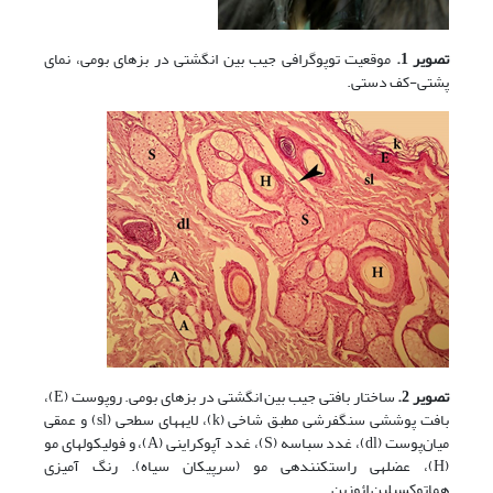
تصویر 1.
موقعیت توپوگرافی جیب بین انگشتی در بزهای بومی، نمای
پشتی-کف دستی.
تصویر 2.
ساختار بافتی جیب بین انگشتی در بزهای بومی. روپوست (E)،
بافت پوششی سنگفرشی مطبق شاخی (k)، لایه­های سطحی (sl) و عمقی
میان‌پوست (dl)، غدد سباسه (S)، غدد آپوکراینی (A)، و فولیکول­های مو
(H)، عضله­ی راست­کننده­ی مو (سرپیکان سیاه). رنگ آمیزی
هماتوکسیلین ائوزین.