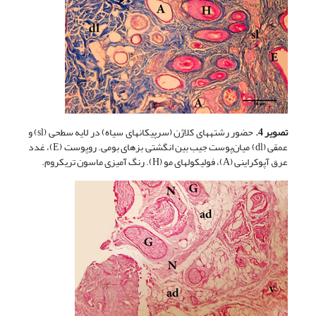
تصویر 4.
حضور رشته­های کلاژن (سرپیکان­های سیاه) در لایه سطحی (sl) و
عمقی (dl) میان‌پوست جیب بین انگشتی بزهای بومی. روپوست (E)، غدد
عرق آپوکراینی (A)، فولیکول­های مو (H). رنگ آمیزی ماسون تریکروم.