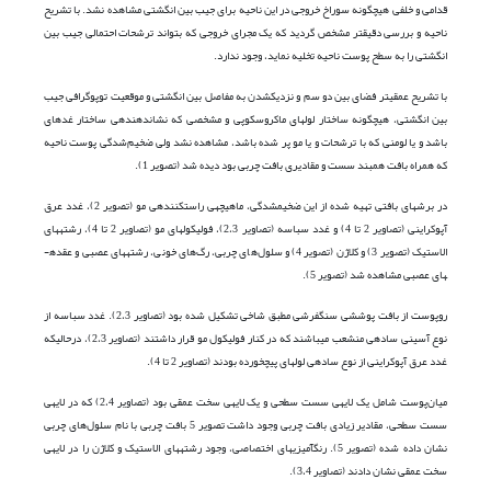
قدامی و خلفی هیچ­گونه سوراخ خروجی در این ناحیه برای جیب بین انگشتی مشاهده نشد. با تشریح
ناحیه و بررسی دقیق­تر مشخص گردید که یک مجرای خروجی که بتواند ترشحات احتمالی جیب بین
انگشتی را به سطح پوست ناحیه تخلیه نماید، وجود ندارد.
با تشریح عمقی­تر فضای بین دو سم و نزدیک­شدن به مفاصل بین انگشتی و موقعیت توپوگرافی جیب
بین انگشتی، هیچ­گونه ساختار لوله­ای ماکروسکوپی و مشخصی که نشان­دهنده­ی ساختار غده­ای
باشد و یا لومنی که با ترشحات و یا مو پر شده باشد، مشاهده نشد ولی ضخیم‌شدگی پوست ناحیه
که همراه بافت همبند سست و مقادیری بافت چربی بود دیده شد (تصویر 1).
در برش­های بافتی تهیه شده از این ضخیم­شدگی، ماهیچه­ی راست­کننده­ی مو (تصویر 2)، غدد عرق
آپوکراینی (تصاویر 2 تا 4) و غدد سباسه (تصاویر 2،3)، فولیکول­های مو (تصاویر 2 تا 4)، رشته­های
الاستیک (تصویر 3) و کلاژن (تصویر 4) و سلول‌های چربی، رگ‌های خونی، رشته­های عصبی و عقده­
های عصبی مشاهده شد (تصویر 5).
روپوست از بافت پوششی سنگفرشی مطبق شاخی تشکیل شده بود (تصاویر 2،3). غدد سباسه از
نوع آسینی ساده­ی منشعب می­باشند که در کنار فولیکول مو قرار داشتند (تصاویر 2،3)، درحالی­که
غدد عرق آپوکراینی از نوع ساده­ی لوله­ای پیچ­خورده بودند (تصاویر 2 تا 4).
میان‌پوست شامل یک لایه­ی سست سطحی و یک لایه­ی سخت عمقی بود (تصاویر 2،4) که در لایه­ی
سست سطحی، مقادیر زیادی بافت چربی وجود داشت تصویر 5 بافت چربی با نام سلول‌های چربی
نشان داده شده (تصویر 5). رنگ­آمیزی­های اختصاصی، وجود رشته­های الاستیک و کلاژن را در لایه­ی
سخت عمقی نشان دادند (تصاویر 3،4).