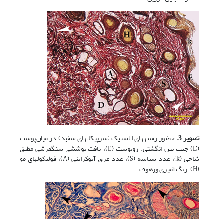
تصویر 3.
حضور رشته­های الاستیک (سرپیکان­های سفید) در میان‌پوست
(D) جیب بین انگشتی. روپوست (E)، بافت پوششی سنگفرشی مطبق
شاخی (k)، غدد سباسه (S)، غدد عرق آپوکراینی (A)، فولیکول­های مو
(H). رنگ آمیزی ورهوف.