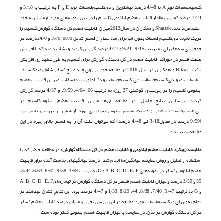
کلسیم­فسفات نوع A با 4/48 درصد بیشترین و دی‌کلسیم‌فسفات نوع E و F به ترتیب با 3/18 و
7/24 درصد کمترین مقدار قابلیت هضم ایلئومی کلسیم را در بین نمونه‌های مورد آزمایش به خود
اختصاص دادند. Shastak و همکاران در سال2012 میزان قابلیت هضم کل دستگاه گوارش کلسیم را
دریک نمونه دی‌کلسیم ‌فسفات بدون آب برای سه سطح از فسفر شامل 08/0، 16/0 و 24/0 درصد در
جوجه­های سه‌هفته­ای به ترتیب 9/15، 9/21 و 4/27 درصد گزارش کردند و نشان دادند که با افزایش
غلظت فسفر در خوراک، قابلیت هضم در کل دستگاه گوارش برای کلسیم به طور معنی­داری افزایش
یافت. Bikker و همکاران در سال 2016 در مطالعه خود بر روی چند منبع فسفر شامل منو­کلسیم­
فسفات، منودی‌کلسیم‌فسفات، دی‌کلسیم‌فسفات و دِفلوئورینیتد‌فسفات، میزان قابلیت هضم
ایلئومی کلسیم را در جوجه­های گوشتی 27 روزه به ترتیب 66، 4/64، 9/59، و 4/37 درصد گزارش
کردند. براساس نتایج حاصل، در مطالعه آن‌ها میزان قابلیت هضم ایلئومی­کلسیم در
دی‌کلسیم‌فسفات بیشتر از قابلیت هضم ایلئومی نمونه­های مورد آزمایش در بررسی حاضر بود
(9/59 درصد در مقابل3/18 الی 4/48 درصد) که می‌توان علت آن را به فسفر بالای جیره در این
مطالعه نسبت داد.
مقایسه رویکرد قابلیت هضم ایلئومی و قابلیت هضم در کل دستگاه گوارش:
در مطالعه حاضر که با
استفاده از تحلیل و روش مقایسه میانگین‌ها انجام شد، درصد میانگین­های بدست آمده برای قابلیت
هضم ایلئومی فسفر در نمونه‌های A ،B ،C ،D ، E، F و G به ترتیب 3/69، 9/58، 6/61، 6/63، 3/44،
55 و 2/59 درصد و میزان قابلیت هضم فسفر در کل دستگاه گوارش در تیمارهایA ،B ،C ،D ، E، F
و G به ترتیب 9/47، 7/40، 8/38، 44، 8/29، 1/33 و 4/47 درصد بود. این نتایج نشان می­دهند در
تمام نمونه­های دی­کلسیم­فسفات مورد مطالعه در این بررسی تجربی، میزان درصد قابلیت هضم فسفر
در کل دستگاه گوارش در بدن، در مقایسه با میزان قابلیت هضم ایلئومی کمتر بوده‌است.