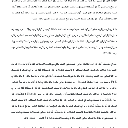
جوجه‌های گوشتی (به صورت مصرف 50 گرم خوراک در روز) که منجر به تحریک افزایش ساخت و
ترشح ویتامین D در کلیه‌ها می‌شود، باعث افزایش جذب فسفر در روده کوچک گردید. دوم آن­که
میزان فسفر موجود در جیره­های آزمایشی در حد نیاز و حتی کمی پایین­تر از نیاز بوده که منجر به
جذب حداکثری آن در روده­ها شده و میزان ترشح فسفر در ادرار پایین بوده‌ است.
با افزایش میزان فسفر غیر­فیتاته نسبت به حد آستانه (81/5 گرم در کیلوگرم خوراک) در جیره، به
دلیل افزایش ترشح فسفر اضافی در ادرار و دفع آن از طریق مدفوع، میزان قابلیت هضم فسفر در کل
دستگاه گوارش کاهش می­یابد (6). با افزایش مقدار فسفر در جیره­هایی با پایه ذرت-کنجاله سویا،
میزان هضم و در نتیجه جذب فسفر و همچنین قابلیت هضم فسفر در کل دستگاه گوارش کاهش می­
یابد (17،26)
نتایج بدست آمده در این مطالعه برای رتبه­بندی هفت نوع دی‌کلسیم‌فسفات مورد آزمایش، از طریق
تعیین دو شاخص قابلیت هضم ایلئومی و قابلیت هضم در کل دستگاه گوارش برای فسفر و کلسیم
در جوجه­های سه‌هفته­ای نشان داد نمونه دی‌کلسیم‌ فسفات A دارای بالاترین رتبه بوده، و نمونه‌های
E وF پائین­ترین رتبه (دقیقاً مشابه) را داشتند و برای بقیه نمونه­‌های مورد آزمایش تقریباً مشابه
بود، با این تفاوت که مقادیر عددی مربوط به شاخص قابلیت هضم فسفر در کل دستگاه گوارش برای
تمام نمونه­ها از شاخص قابلیت ­هضم ایلئومی آن، پایین­تر بود. در بررسی Shastak و همکاران در
سال 2012 نیز رتبه­بندی منابع فسفر بر اساس هر دو شاخص قابلیت هضم ایلئومی و قابلیت هضم
فسفر در کل دستگاه گوارش برای فسفر مشابه بودند. همچنین در مطالعه حاضر نتایج مربوط به دو
شاخص قابلیت هضم ایلئومی و قابلیت هضم در کل دستگاه گوارش برای کلسیم، رتبه­بندی مشابهی
با رتبه­بندی مربوط به فسفر برای هفت نوع دی‌کلسیم‌فسفات مورد آزمایش را نشان داد.