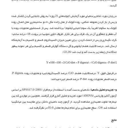
گردید.
در پایان دوره، تمام پرنده­های مورد آزمایش (جوجه‌های 21 روزه) به روش جابجایی گردن کشتار شده
و پس از باز کردن محوطه شکمی، روده کوچک از محل زائده مکل تا دو سانتی­متری محل اتصال روده
کوچک به سکوم (تقریباً یک ‌سوم انتهایی ایلئوم) برداشته شد. پس از شستشوی محتویات روده با
آب مقطر و جمع­آوری آن در یک ظرف برای هر تکرار، ظروف حاوی نمونه­ها در برودت 18- درجه سانتی­
گراد نگهداری و پس از خشک کردن، برای تعیین میزان اکسیدکروم، فسفر و کلسیم به آزمایشگاه
ارسال شد. درصد قابلیت هضم ایلئومی و کل دستگاه گوارش فسفر و کلسیم برای هر نمونه به­طور
جداگانه از رابطه زیر بدست آمد و ثبت شد (22،26).
Y =100 -100 × [(CrO diet × P digesta) / (CrO digesta × P diet)]
در فرمول فوق، Y: درصدقابلیت هضم، CrO: درصد اکسیدکروم جیره و محتویات روده ،P digesta:
درصد فسفر محتویات روده، P diet: درصد فسفر جیره می­باشد.
و- تجزیه و تحلیل داده­ها:
داده­های بدست آمده با استفاده از نرم افزار SPSS17.0 (2001) بر اساس
آزمون آنالیز واریانس (ANOVA) مورد تجزیه و تحلیل آماری قرار گرفتند. همچنین در مواردی که بین
تیمارها تفاوت معنی­داری مشاهده گردید، از آزمون چند دامنه­ای دانکن برای مقایسه بین میانگین­ها
استفاده شد (24). سطح معنی­داری برای تمام تیمارها معادل 05/0 در نظرگرفته شد.
نتایج