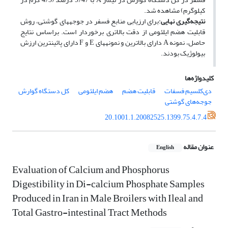
کیلوگرم) مشاهده شد.
نتیجه‌گیری نهایی
:برای ارزیابی منابع فسفر در جوجه­های گوشتی، روش
قابلیت هضم ایلئومی از دقت بالاتری برخوردار است. براساس نتایج
حاصل، نمونه A دارای بالاترین و نمونه­های E و F دارای پائین­ترین ارزش
بیولوژیک بودند.
کلیدواژه‌ها
دی‌کلسیم فسفات
قابلیت هضم
هضم ایلئومی
کل دستگاه گوارش
جوجه‌های گوشتی
20.1001.1.20082525.1399.75.4.7.4
عنوان مقاله
English
Evaluation of Calcium and Phosphorus
Digestibility in Di-calcium Phosphate Samples
Produced in Iran in Male Broilers with Ileal and
Total Gastro-intestinal Tract Methods