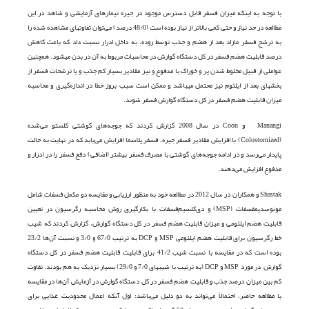
با توجه به اینکه میزان فسفر قابل دسترس موجود در جیره تیمارهای آزمایشی و شاهد در این
مطالعه در حد نیاز و حتی کمی بالاتر از نیاز بوده است (48/0 درصد) می‌توان تفاوت­های مشاهده شده را
به ترشح فسفر مازاد بعد از هضم و جذب توسط روده، به داخل ادرار نسبت داد که باعث کاهش
درصد قابلیت هضم فسفر در کل دستگاه گوارش در محاسبات مربوط به آن در بدن می­شود. همچنین
عواملی از قبیل مخلوط شدن پر و خوراک با مدفوع و نیز مقادیر بسیار کم جذب و یا ترشحات فسفر از
بخش­های بعد از ایلئوم نیز محتمل می­باشد و ممکن است سبب بروز خطا در اندازه‌گیری و محاسبه
میزان قابلیت هضم فسفر در کل دستگاه گوارش فسفر شوند.
Manangi و Coon در سال 2008 گزارش کردند که جوجه‌های گوشتی کلستو می‌شده
(Colostomized) با افزایش مقادیر فسفر جیره، فسفر پلاسما افزایش می‌یابد که در نهایت به حالت
پایدار می‌رسد و در ادامه جوجه‌های گوشتی با مصرف فسفر بیشتر (اضافی) دفع فسفر را در ادرار و
مدفوع افزایش می‌دهند.
Shastak و همکاران در سال 2012 در مطالعه خود به منظور ارزیابی و مقایسه دو مکمل فسفات شامل
مونوسدیم­فسفات (MSP) و دی‌کلسیم‌فسفات با بکارگیری روش محاسبه رگرسیون در تعیین
قابلیت هضم ایلئومی و میزان قابلیت هضم فسفر در کل دستگاه گوارش، گزارش کردند که شیب
خط رگرسیون برای قابلیت هضم ایلئومی MSP و DCP به ترتیب 67/0 و 3/0 و نسبت آن‌ها 23/2
بوده ­است که در مقایسه با نسبت شیب 41/2 برای قابلیت قابلیت هضم فسفر در کل دستگاه
گوارش در مورد MSP و DCP (به ترتیب با شیب­های 7/0 و 29/0) بسیار نزدیک به هم بودند. تفاوت
کم بین میزان درصد جذب و قابلیت هضم فسفر در کل دستگاه گوارش در آزمایش آن‌ها در مقایسه
با مطالعه حاضر، احتمالاً می‌تواند به دو دلیل می‌باشد: اول آن­که اعمال محدودیت غذایی برای