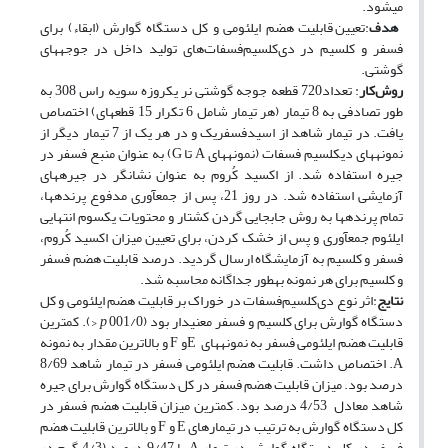
می­شود.
هدف
:تعیین قابلیت هضم ایلئومی و کل دستگاه گوارش (ابقاء) برای
فسفر و کلسیم در دی‌کلسیم‌فسفات‌­های تولید داخل در جوجه­های
گوشتی.
روش‌کار
: تعداد720 قطعه جوجه گوشتی نر یک­روزه سویه راس 308 به
طور تصادفی به 8 تیمار (هر تیمار شامل 6 تکرار 15 قطعه­ای) اختصاص
یافت. در تیمار شاهد از اسیدفسفریک و در هر یک از 7 تیمار دیگر از
نمونه­های دی­کلسیم فسفات (نمونه­های A تا G) به عنوان منبع فسفر در
جیره استفاده شد. از اکسید کُروم به عنوان نشانگر در جیره­های
آزمایشی استفاده شد. در روز 21، پس از جمع­آوری مدفوع پرنده­ها،
تمام پرنده­ها به روش جابجایی گردن کشتار و محتویات یک­سوم انتهایی
ایلئوم جمع­آوری و پس از خشک کردن، برای تعیین میزان اکسید کُروم،
فسفر و کلسیم به آزمایشگاه ارسال گردید. درصد قابلیت هضم فسفر
و کلسیم برای هر نمونه به­طور جداگانه محاسبه شد.
نتایج
:اثر نوع دی‌کلسیم‌فسفات در خوراک بر قابلیت هضم ایلئومی و کل
دستگاه گوارش برای کلسیم و فسفر معنی­دار بود (001/0
p
<). کمترین
قابلیت هضم ایلئومی فسفر به نمونه­های Eو F و بالاترین مقدار به نمونه
A. اختصاص داشت. قابلیت هضم ایلئومی فسفر در تیمار شاهد 8/69
درصد بود. میزان قابلیت هضم فسفر در کل دستگاه گوارش برای جیره
شاهد معادل 4/53 درصد بود. کمترین میزان قابلیت هضم فسفر در
کل دستگاه گوارش به ترتیب در تیمارهای E و F و بالاترین قابلیت هضم
فسفر در کل دستگاه گوارش در تیمار A با 9/47 درصد (4/3 گرم در