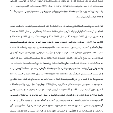
هضم فسفر در کل دستگاه گوارش در نمونه دی‌کلسیم‌فسفات (بدون آب) را در جوجه­های گوشتی
سه‌ هفته­، 55 درصد اعلام نمودند. Hurwits و Bar در سال 1970، درصد جذب کلسیم و فسفر را در
یک نوع خوراک حاوی دی‌کلسیم‌فسفات براساس رویکرد میزان قابلیت هضم ایلئومی به ترتیب 5/19
و 9/39 درصد گزارش کردند.
تفاوت بین دی‌کلسیم‌فسفات‌های مختلف در این آزمایش از نظر قابلیت هضم ایلئومی و قابلیت هضم
فسفر در کل دستگاه گوارش با یکدیگر و با نتایج مطالعات Bikker و همکاران در سال 2016، Shastak
و همکاران در سال 2012، Kornegay در سال 2001،Klis و Versteegh در سال 1996 و Hurwits و
Bar در سال1970 را می‌توان به دلایلی همچون حضور یا عدم حضور آب در ساختار دی‌کلسیم‌فسفات،
میزان فسفر و کلسیم در جیره مورد استفاده، نسبت کلسیم به فسفر و نوع جیره پایه استفاده شده
نسبت داد. همچنین عواملی مانند فرایند تولید و ترکیب شیمیایی، روش‌ها و شرایط آزمایش
می‌توانند بر این نتایج تأثیر‌گذار باشند. تحقیقات نشان داده‌اند که دی‌کلسیم‌فسفات آبدار که حاوی
دو مولکول آب در ساختار خود است دارای حلالیت بیشتری نسبت به دی‌کلسیم‌فسفات بدون آب می­
باشد و این ویژگی باعث هضم و تجزیه بالاتر دی‌کلسیم‌فسفات آبدار در معده و دستگاه گوارش پرنده
و در نهایت جذب بیشتر آن می­گردد. Van der Klisو Versteegh در سال 1999 مقادیر جذب 77 و 55
درصدی را به ترتیب برای دی‌کلسیم‌فسفات آبدار و بدون آب در جوجه‌های گوشتی سه ‌هفته‌ای
اعلام نمودند. همچنین Grimbergen و همکاران در سال 1985 میزان جذب را برای دی‌کلسیم‌فسفات
آبدار و بدون آب به ترتیب 1/41 و 4/37 درصد گزارش کردند. در ارتباط با فرایند تولید نیز عواملی
مانند میزان و مدت زمان حرارت اعمال شده، می‌توانند بر مقدار آب موجود در ساختمان شیمیایی
‌کلسیم فسفات‌­ها مؤثر باشند. در خصوص میزان کلسیم و فسفر موجود در جیره غذایی و نسبت
آن‌ها نیز باید به این نکته توجه داشت که در صورت حضور فسفر فیتاته در خوراک، امکان پیوند آن
با بخشی از کلسیم خوراک و جلوگیری از جذب آن وجود دارد که این امر سبب برهم خوردن نسبت