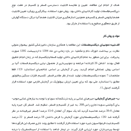
هدف از انجام این مطالعه، تعیین و مقایسه قابلیت دسترسی فسفر و کلسیم در هفت نوع
دی‌کلسیم‌فسفات تولید کارخانه­های داخلی بود. روش مورد استفاده، به­کارگیری رویکرد تعیین قابلیت
هضم ایلئومی فسفر و کلسیم و همچنین اندازه­گیری میزان قابلیت هضم آن­ها درکل دستگاه گوارش
از طریق جمع­آوری مدفوع و با استفاده از مارکِر بود.
مواد و روش کار
الف
–
تهیه نمونه­های دی
کلسیم­فسفات
­: این مطالعه با همکاری سازمان دامپزشکی کشور به­عنوان متولی
نظارت بر بهداشت خوراک دام و مکمل­ها، در بازه زمانی دی ماه 1394 تا اردیبهشت 1395 صورت
پذیرفت. برای این منظور به تمام کارخانه­های داخلی تولید فسفات­های­کلسیم که در زمان انجام تحقیق
فعال بودند (شامل 26 کارخانه) مراجعه و نمونه­برداری از محصول نهایی دی­کلسیم فسفات آن­ها بر
اساس روش تصادفی انجام گردید. پس از آزمایش بر اساس شاخص­های استاندارد (13)، فقط
مشخصات 7 نمونه دی­کلسیم­فسفات تولید شده از نظر مقادیر فسفر، کلسیم، فلزات سنگین و فلوئور
مطابق با استاندارد ملی بود که برای تعیین ارزش بیولوژیک در آزمایش فارمی مورد استفاده قرار
گرفتند (جدول 1).
ب- جیره­های آزمایشی:
جیره­های غذایی بر پایه ذرت‌کنجاله­ سویا و با توجه به نیازهای غذایی جوجه­
های گوشتی سویه تجاری راس 308، به غیر از کلسیم و فسفر، تنظیم شد. فسفر کل جیره پایه
معادل 39/0 درصد محاسبه گردید که یک سوم آن (معادل 13/0 درصد) فسفر غیر­فیتاته در نظر
گرفته شد (26). دی­کلسیم­فسفات­های مورد آزمایش با فرض داشتن 18 درصد فسفر و 22 درصد
کلسیم جهت فرمولاسیون جیره­ مورد استفاده قرار گرفتند تا مطابق روند جاری مصرف این فرآورده‌ها
توسط بهره‌برداران، مورد ارزیابی قرار گیرند. در تیمار شاهد با استفاده از اسیدفسفریک با درجه