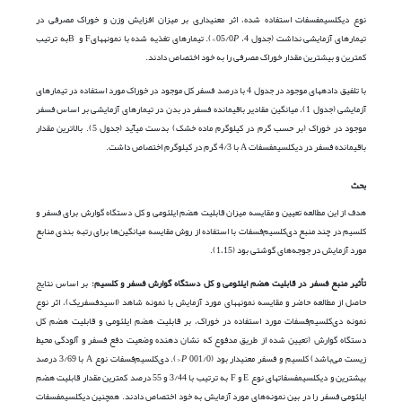
نوع دی­کلسیم­فسفات استفاده شده، اثر معنی­داری بر میزان افزایش وزن و خوراک مصرفی در
تیمارهای آزمایشی نداشت (جدول 4، 05/0
P
>). تیمارهای تغذیه شده با نمونه­هایF و Bبه ترتیب
کمترین و بیشترین مقدار خوراک مصرفی را به خود اختصاص دادند.
با تلفیق داده­های موجود در جدول 4 با درصد فسفر کل موجود در خوراک مورد استفاده در تیمارهای
آزمایشی (جدول 1)، میانگین مقادیر باقیمانده فسفر در بدن در تیمارهای آزمایشی بر اساس فسفر
موجود در خوراک (بر حسب گرم در کیلوگرم ماده خشک) بدست می­آید (جدول 5). بالاترین مقدار
باقیمانده فسفر در دی­کلسیم­فسفات A با 4/3 گرم در کیلوگرم اختصاص داشت.
بحث
هدف از این مطالعه تعیین و مقایسه میزان قابلیت هضم ایلئومی و کل دستگاه گوارش برای فسفر و
کلسیم در چند منبع دی‌کلسیم‌فسفات با استفاده از روش مقایسه میانگین‌ها برای رتبه بندی منابع
مورد آزمایش در جوجه‌های گوشتی بود (1،15).
تأثیر منبع فسفر در قابلیت هضم ایلئومی و کل دستگاه گوارش فسفر و کلسیم:
بر اساس نتایج
حاصل از مطالعه حاضر و مقایسه نمونه­های مورد آزمایش با نمونه شاهد (اسیدفسفریک)، اثر نوع
نمونه دی‌کلسیم‌فسفات مورد استفاده در خوراک، بر قابلیت هضم ایلئومی و قابلیت هضم کل
دستگاه گوارش (تعیین شده از طریق مدفوع که نشان دهنده وضعیت دفع فسفر و آلودگی محیط
زیست می‌باشد) کلسیم و فسفر معنی­دار بود (001/0
P
<). دی‌کلسیم‌فسفات نوع A با 3/69 درصد
بیشترین و دی­کلسیم­فسفات­های نوع E و F به ترتیب با 3/44 و 55 درصد کمترین مقدار قابلیت هضم
ایلئومی فسفر را در بین نمونه‌های مورد آزمایش به خود اختصاص دادند. همچنین دی­کلسیم­فسفات