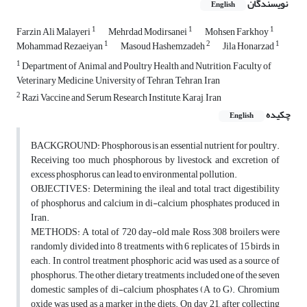
نویسندگان
English
1
1
1
Farzin Ali Malayeri
Mehrdad Modirsanei
Mohsen Farkhoy
1
2
1
Mohammad Rezaeiyan
Masoud Hashemzadeh
Jila Honarzad
1
Department of Animal and Poultry Health and Nutrition, Faculty of
Veterinary Medicine, University of Tehran, Tehran, Iran
2
Razi Vaccine and Serum Research Institute, Karaj, Iran
چکیده
English
BACKGROUND: Phosphorous is an essential nutrient for poultry.
Receiving too much phosphorous by livestock and excretion of
excess phosphorus, can lead to environmental pollution.
OBJECTIVES: Determining the ileal and total tract digestibility
of phosphorus and calcium in di-calcium phosphates produced in
Iran.
METHODS: A total of 720 day-old male Ross 308 broilers were
randomly divided into 8 treatments with 6 replicates of 15 birds in
each. In control treatment phosphoric acid was used as a source of
phosphorus. The other dietary treatments included one of the seven
domestic samples of di-calcium phosphates (A to G). Chromium
oxide was used as a marker in the diets. On day 21, after collecting