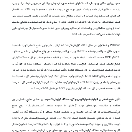
همچنین این امکان وجود دارد که مکمل­های فسفات مورد آزمایش، واکنش هیدرولیز فیتات را در جیره
پایه تحت تأثیر قرار داده و باعث تغییر در نتایج مربوط به قابلیت هضم شوند (30). استفاده از
جیره­های غذایی عاری از فیتات و یا شامل سطوح پائین فیتات در آزمایش تعیین قابلیت دسترسی
فسفر می­تواند اثر این تداخل‌ها را حذف و یا کاهش دهد. از سوی دیگر موجب می­شود داده­های بدست
آمده از چنین مطالعاتی برای استفاده در صنایع پرورش طیور که به صورت معمول از جیره‌های حاوی
فیتات استفاده می‌کنند، مناسب نباشد (26).
Peterson و همکاران در سال 2011 گزارش کردند که ترکیب شیمیایی منبع فسفر تولید شده به
عنوان مثال منو‌کلسیم‌فسفات (MCP) و یا دی‌کلسیم‌فسفات در واقع مخلوطی از مقادیر متفاوت
MCPو DCP هستند که باعث ایجاد تفاوت­ها در جذب و قابلیت هضم فسفر در کل دستگاه گوارش
منابع مختلف فسفر می‌شوند. همچنین اعلام نمودند که میزان فسفر استفاده شده در خوراک بر
درصد قابلیت هضم فسفر در کل دستگاه گوارش تأثیر می­گذارد. آن‌ها گزارش نمودند که در جیره­
های با مقدار بالای MCP (4/13 گرم/کیلوگرم، معادل 2/7 گرم/ کیلوگرم فسفر کل)، نسبت به
جیره‌های با مقدار پایین MCP (7/7 گرم/کیلوگرم، معادل 7/5 گرم/ کیلوگرم فسفر کل)، درصد
قابلیت هضم فسفر در کل دستگاه گوارش پایین‌تر (7/50 در مقابل 5/59 درصد) است.
تأثیر منبع فسفر بر قابلیت­هضم ایلئومی و کل دستگاه گوارش کلسیم:
بر اساس نتایج حاصل از این
مطالعه و مقایسه نمونه‌های مورد آزمایش با نمونه شاهد (اسیدفسفریک)، نوع منبع
دی‌کلسیم‌فسفات در خوراک، اثر معنی­داری بر قابلیت هضم ایلئومی و کل دستگاه گوارش (تعیین
شده از طریق مدفوع) کلسیم داشته است (001/0
P
<). نمونه دی‌کلسیم‌فسفات نوع A با 6/50
درصد بالاترین و نمونه دی­کلسیم­فسفات نوع E و F به ترتیب با 9/25 و 2/26 درصد کمترین مقدار
قابلیت هضم کل دستگاه گوارش کلسیم را در بین نمونه‌های مورد آزمایش داشتند. همچنین دی­