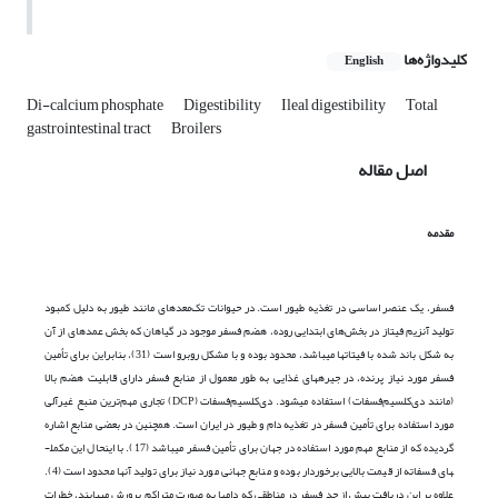
کلیدواژه‌ها
English
Di-calcium phosphate
Digestibility
Ileal digestibility
Total
gastrointestinal tract
Broilers
اصل مقاله
مقدمه
فسفر، یک عنصر اساسی در تغذیه طیور است. در حیوانات تک‌معده­ای مانند طیور به دلیل کمبود
تولید آنزیم فیتاز در بخش‌های ابتدایی روده، هضم فسفر موجود در گیاهان که بخش عمده­ای از آن
به شکل باند شده با فیتات­ها می­باشد، محدود بوده و با مشکل روبرو است (31)، بنابراین برای تأمین
فسفر مورد نیاز پرنده، در جیره­های غذایی به طور معمول از منابع فسفر دارای قابلیت هضم بالا
(مانند دی‌کلسیم‌فسفات) استفاده می­شود. دی‌کلسیم‌فسفات (DCP) تجاری مهم‌ترین منبع غیرآلی
مورد استفاده برای تأمین فسفر در تغذیه دام و طیور در ایران است. همچنین در بعضی منابع اشاره
گردیده که از منابع مهم مورد استفاده در جهان برای تأمین فسفر می­باشد (17). با این­حال این مکمل­
های فسفاته از قیمت بالایی برخوردار بوده و منابع جهانی مورد نیاز برای تولید آن­ها محدود است (4).
علاوه بر این دریافت بیش از حد فسفر در مناطقی که دام­ها به صورت متراکم پرورش می­یابند، خطرات