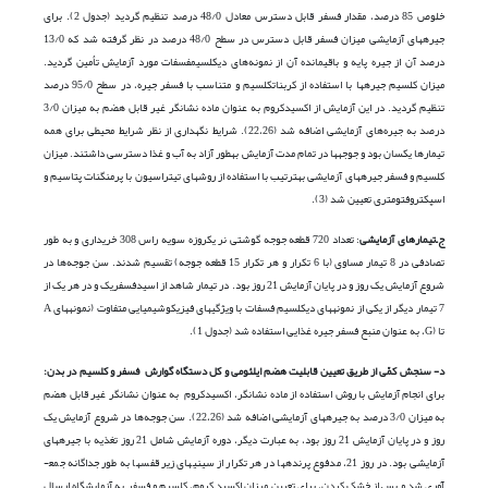
خلوص 85 درصد، مقدار فسفر قابل ‌دسترس معادل 48/0 درصد تنظیم گردید (جدول 2). برای
جیره­های آزمایشی میزان فسفر قابل دسترس در سطح 48/0 درصد در نظر گرفته شد که 13/0
درصد آن از جیره پایه و باقیمانده آن از نمونه‌های دی­کلسیم­فسفات مورد آزمایش تأمین گردید.
میزان کلسیم جیره­ها با استفاده از کربنات­کلسیم و متناسب با فسفر جیره، در سطح 95/0 درصد
تنظیم گردید. در این آزمایش از اکسیدکروم به عنوان ماده نشانگر غیر قابل­ هضم به میزان 3/0
درصد به جیره‌های آزمایشی اضافه شد (22،26). شرایط نگهداری از نظر شرایط محیطی برای همه
تیمارها یکسان بود و جوجه­ها در تمام مدت آزمایش به­طور آزاد به آب و غذا دسترسی داشتند. میزان
کلسیم و فسفر جیره­های آزمایشی به­ترتیب با استفاده از روش­های تیتراسیون با پرمنگنات پتاسیم و
اسپکتروفتومتری تعیین شد (3).
ج
–
تیمارهای آزمایشی
: تعداد 720 قطعه جوجه گوشتی نر یک­روزه سویه راس 308 خریداری و به طور
تصادفی در 8 تیمار مساوی (با 6 تکرار و هر تکرار 15 قطعه جوجه) تقسیم شدند. سن جوجه‌ها در
شروع آزمایش یک روز و در پایان آزمایش 21 روز بود. در تیمار شاهد از اسیدفسفریک و در هر یک از
7 تیمار دیگر از یکی از نمونه­های دی­کلسیم فسفات با ویژگی­های فیزیکوشیمیایی متفاوت (نمونه­های A
تا (G، به عنوان منبع فسفر جیره غذایی استفاده شد (جدول 1).
د- سنجش کمّی از طریق تعیین قابلیت هضم ایلئومی و کل دستگاه گوارش فسفر و کلسیم در بدن:
برای انجام آزمایش با روش استفاده از ماده نشانگر، اکسیدکروم به عنوان نشانگر غیر­ قابل ­هضم
به میزان 3/0 درصد به جیره­های آزمایشی اضافه شد (22،26). سن جوجه‌ها در شروع آزمایش یک
روز و در پایان آزمایش 21 روز بود، به عبارت دیگر، دوره آزمایش شامل 21 روز تغذیه با جیره­های
آزمایشی بود. در روز 21، مدفوع پرنده­ها در هر تکرار از سینی­های زیر قفس­ها به طور جداگانه جمع­
آوری شد و پس از خشک کردن، برای تعیین میزان اکسید کروم، کلسیم و فسفر به آزمایشگاه ارسال