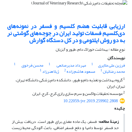
ارزیابی قابلیت هضم کلسیم و فسفر در نمونه‌های
دی‌کلسیم فسفات تولید ایران در جوجه‌های گوشتی نر
به دو روش ایلئومی و در کل دستگاه گوارش
نوع مقاله : بهداشت خوراک دام، طیور و آبزیان
نویسندگان
1
1
1
فرزین علی ملایری
مهرداد مدیرصانعی
محسن فرخوی
1
2
1
محمد رضائیان
مسعود هاشم زاده
ژیلا هنرزاد
1
گروه بهداشت و تغذیه دام و طیور، دانشکده دامپزشکی دانشگاه تهران،
تهران، ایران
2
موسسه تحقیقات واکسن و سرم سازی رازی کرج، کرج، ایران
10.22059/jvr.2019.259902.2808
چکیده
زمینۀ مطالعه
: فسفر، یک ماده مغذی برای طیور است. دریافت بیش از
حد فسفر توسط دام­ها و دفع فسفر اضافی، باعث آلودگی محیط زیست