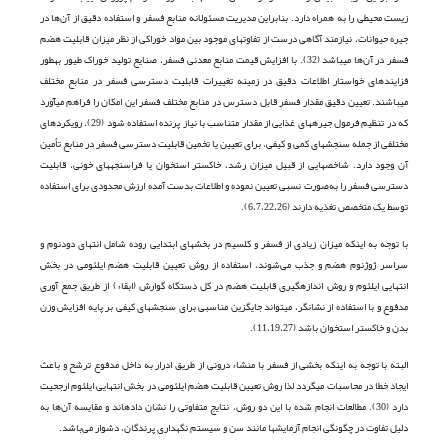
زیست محیطی را به همراه دارد. بنابراین مدیریت مسئولانه منابع فسفر و استفاده دقیق از آن‌ها در
جیره حیوانات، نیازمند آگاهی درست از تفاوت­های موجود بین مواد خوراکی از نظر میزان قابلیت هضم
فسفر در آن‌ها می­باشد (32). با افزایش قیمت منابع معدنی فسفر، صنایع تولید خوراک طیور به­طور
فزاینده­ای خواستار اطلاعات دقیق در زمینه تغییرات قابلیت دسترسی فسفر در منابع مختلف
می‎باشند. تعیین دقیق مقدار فسفر قابل دسترس در منابع مختلف فسفر این امکان را فراهم می­آورد
که در تنظیم فرمول جیره­های غذایی از مقدار متناسب با نیاز پرنده استفاده شود (29). رویکرد­های
مختلفی از جمله سنجش­های کمی و کیفی، برای تعیین یا تخمین قابلیت دسترسی فسفر در منابع تأمین
آن وجود دارد. شاخص­هایی از قبیل میزان رشد، خاکستر استخوان یا فراسنجه­های خونی، قابلیت
دسترسی فسفر را به‌صورت نسبی تعیین نموده و اطلاعات بدست آمده ارزش محدودی برای استفاده
توسط یک متخصص تغذیه دارند (6،7،22،26).
با توجه به اینکه میزان زیادی از فسفر و کلسیم در بخش­های ابتدایی روده شامل انتهای دودنوم و
سراسر ژوژنوم هضم و جذب می‌شوند، استفاده از روش­ تعیین قابلیت هضم ایلئومی در بخش
انتهایی ایلئوم و روش اندازه­گیری قابلیت هضم در کل دستگاه گوارش (ابقاء) از طریق جمع آوری
مدفوع و با استفاده از نشانگر، می­تواند جایگزین مناسبی برای سنجش­های کیفی بر پایه افزایش وزن
بدن و خاکستر استخوان باشد (11،19،27).
البته با توجه به اینکه بخشی از فسفر با منشاء درونی از طریق ادرار به داخل مدفوع ترشح و باعث
ایجاد خطا در محاسبات می­گردد لذا روش تعیین قابلیت هضم ایلئومی در بخش انتهایی ایلئوم ارجحیت
دارد (30). مطالعات انجام شده با این دو روش، نتایج متفاوتی را نشان داده­اند و مقایسه آن‌ها به
دلیل تفاوت در چگونگی انجام آزمایش­ها مانند سن و سیستم نگهداری پرندگان، دشوار می‌باشد.