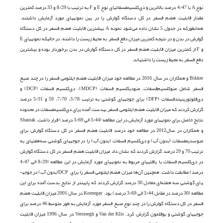
نوع A با 4/47 درصد بالاترین و دی‌کلسیم­فسفات­های نوع E و F به ترتیب با 8/29 و 33 درصد کمترین
مقدار قابلیت هضم فسفر در کل دستگاه گوارش را در بین نمونه­های مورد آزمایش داشتند.
همانطورکه در جدول 5 نشان داده می‌شود نمونه A بیشترین قابلیت هضم فسفر در کل دستگاه
گوارش در بدن و در نتیجه کمترین میزان دفع فسفر به محیط زیست را داشته، در حالی­که نمونه­های E
و F از کمترین میزان قابلیت هضم فسفر در کل دستگاه گوارش در بدن برخوردار بوده و بیشترین
دفع فسفر به محیط زیست را داشته­اند.
Bikker و همکاران در سال 2016 در مطالعه خود میزان قابلیت هضم ایلئومی فسفر را در چند منبع
فسفر شامل منو‌کلسیم‌فسفات، منو‌دی­کلسیم فسفات (MDCP)، دی‌کلسیم‌ فسفات (DCP) و
دی‌فلوئورینیتدفسفات (DFP) برای جوجه­های گوشتی به ترتیب 3/78، 7/70، 59 و 5/31 درصد
گزارش کردند که میزان قابلیت هضم ایلئومی فسفر به­دست آمده برای دی‌کلسیم­فسفات در محدوده
نتایج حاصل برای نمونه­های مورد آزمایش در این مطالعه (3/44 الی 3/69 درصد) قرار داشت. Shastak
و همکاران در سال2012 در مطالعه خود درصد قابلیت هضم فسفر در کل دستگاه گوارش برای
منو‌سدیم­فسفات (بدون آب) و دی‌کلسیم‌ فسفات (بدون آب) را در جوجه­های­ گوشتی سه‌هفته­ای به
ترتیب 70 و 29 درصد گزارش کردند که نشان داد میزان قابلیت هضم فسفر در کل دستگاه گوارش
در دی‌کلسیم ‌فسفات با یافته­های مربوط به نمونه­های مورد آزمایش در این مطالعه (8/29 الی 4/47
درصد) مطابقت داشت. همچنین آن‌ها میزان هضم ایلئومی فسفر را برای DCP(بدون آب) در جوجه­
های گوشتی سه هفته‌ای معادل 30 درصد گزارش کردند که پایین­تر از نتایج بدست آمده برای این
مطالعه (30 درصد در مقابل 3/44 الی 3/69 درصد) بود. Kornegay در سال 2001 میزان قابلیت هضم
فسفر در کل دستگاه گوارش را در چند نوع منبع فسفر مورد آزمایش به طور متوسط 46 درصد برای
جوجه­های گوشتی و بوقلمون گزارش کرد. Van der Klis و Versteegh در سال 1996 میزان قابلیت