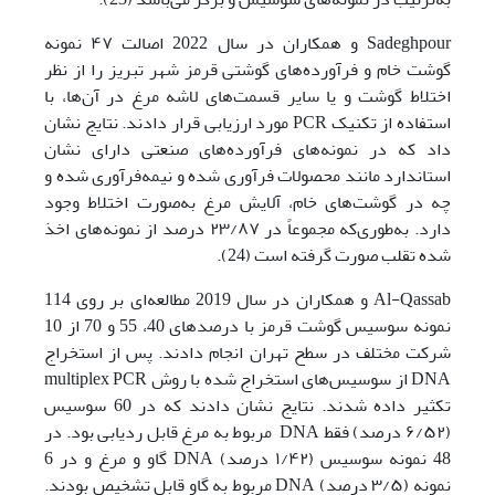
Sadeghpour و همکاران در سال 2022 اصالت ۴۷ نمونه
گوشت خام و فرآورده‌های گوشتی قرمز شهر تبریز را از نظر
اختلاط گوشت و یا سایر قسمت‌های لاشه مرغ در آن‌ها، با
استفاده از تکنیک PCR مورد ارزیابی قرار دادند. نتایج نشان
داد که در نمونه‌های فرآورده‌‌های صنعتی دارای نشان
استاندارد مانند محصولات فرآوری شده و نیمه‌فرآوری شده و
چه در گوشت‌های خام، آلایش مرغ به‌صورت اختلاط وجود
دارد. به‌طوری‌که مجموعاً در ۲۳/۸۷ درصد از نمونه‌های اخذ
شده تقلب صورت گرفته است (24).
Al-Qassab و همکاران در سال 2019 مطالعه‌ای بر روی 114
نمونه سوسیس گوشت قرمز با درصدهای 40، 55 و 70 از 10
شرکت مختلف در سطح تهران انجام دادند. پس از استخراج
DNA از سوسیس‌های استخراج شده با روش multiplex PCR
تکثیر داده شدند. نتایج نشان دادند که در 60 سوسیس
(۶/۵۲ درصد) فقط DNA مربوط به مرغ قابل ردیابی بود. در
48 نمونه سوسیس (۱/۴۲ درصد) DNA گاو و مرغ و در 6
نمونه (۳/۵ درصد) DNA مربوط به گاو قابل تشخیص بودند.