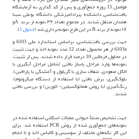
فواصل 15 روزه جمع‌آوری و پس از کد گذاری به آزمایشگاه
بافت‌شناسی دانشکده پیرادامپزشکی دانشگاه بوعلی سینا
همدان منتقل شدند. در مجموع تعداد ۳۲ نمونه از برند Aو
۱۸ نمونه از برند B در این طرح نمونه‌برداری شد (
جدول 1
).
جهت بررسی بافت‌شناسی، براساس استاندارد ملی 6103 و
6103a از هر محصول تعداد 12 عدد نمونه اخذ و جهت تثبیت
در محلول فرمالین 10 درصد قرار داده شدند. پس از تثبیت،
نمونه‌ها وارد مراحل پاساژ بافتی (شامل مراحل آبگیری با
الکل صعودی، شفاف سازی با گزیلول و آغشتگی با پارافین)،
بلوک‌گیری، برش بافتی (با استفاده از دستگاه میکروتوم)،
رنگ‌آمیزی (با روش هماتوکسیلین- ائوزین) و بررسی بافتی
شدند.
جهت تشخیص منشأ حیوانی عضلات اسکلتی استفاده شده در
نمونه‌های جمع‌آوری شده از روش PCR استفاده شد. برای
این کار تکه‌های مختلف از سوسیس و کالباس‌ اخذ و تا انجام