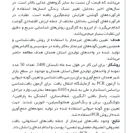
می‌باشد که قیمت آن نسبت به سایر گروه‌های غذایی بالاتر است. در
سال‌های اخیر به‌دلیل تغییر سبک زندگی انسان‌ها استفاده از
فرآورده‌های گوشتی افزایش چشم‌گیری یافته است. تقلبات در
فرآورده‌های گوشتی به‌دلایل مختلف از جمله ارزش اقتصادی گوشت
انجام می‌گیرد، از این‌رو به کارگیری روش‌های شناسایی سریع و دقیق
این تقلبات بسیار مهم می‌باشد.
هدف
: تعیین بافت‌های غیرمجاز با استفاده از روش بافت‌شناسی و
همچنین تعیین گونه‌های غیرمجاز به‌کار رفته در سوسیس و کالباس‌های
تولید شده در واحدهای تولیدی استان همدان هدف مطالعه حاضر
می‌باشد.
روش
کار
: برای این کار در طول سه ماه تابستان 1400، تعداد 50 عدد
نمونه از واحدهای تولیدی فعال استان همدان و موجود در سطح بازار
شهر همدان جمع‌آوری و برای بررسی بافت‌شناسی و تعیین گونه حیوانی
با آزمون PCR به آزمایشگاه انتقال یافت. برای آزمون بافت‌شناسی
براساس استاندارد ملی به شماره 6103 نمونه‌ها به‌ترتیب وارد مراحل
تثبیت، پاساژ بافتی (آبگیری، شفاف‌سازی، آغشتگی به پارافین)،
بلوک‌گیری، برش و رنگ‌آمیزی هماتوکسیلین- ائوزین شدند. جهت
تعیین نوع گونه حیوانی استفاده شده در تولید نمونه‌های جمع‌آوری
شده از روش PCR استفاده شد.
نتایج
: وجود بافت‌های غیرمجاز از جمله بافت‌های استخوانی، بافت
غضروفی (غضروف مفصلی و تنفسی)، پوست و اندام غده‌ای را نشان داد.