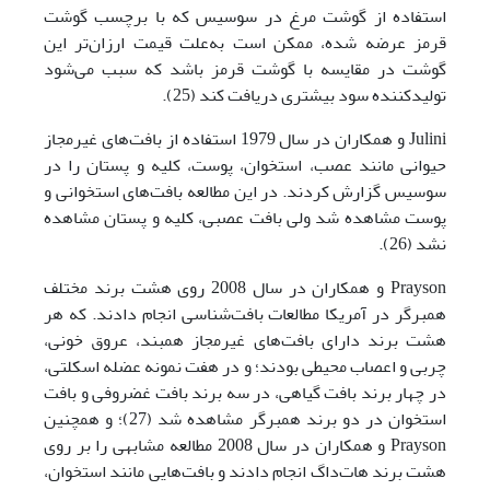
استفاده از گوشت مرغ در سوسیس که با برچسب گوشت
قرمز عرضه شده، ممکن است به‌علت قیمت ارزان‌تر این
گوشت در مقایسه با گوشت قرمز ‌باشد که سبب می‌شود
تولید‌کننده سود بیشتری دریافت کند (25).
Julini و همکاران در سال 1979 استفاده از بافت‌های غیرمجاز
حیوانی مانند عصب، استخوان، پوست، کلیه و پستان را در
سوسیس گزارش کردند. در این مطالعه بافت‌های استخوانی و
پوست مشاهده شد ولی بافت عصبی، کلیه و پستان مشاهده
نشد (26).
Prayson و همکاران در سال 2008 روی هشت برند مختلف
همبرگر در آمریکا مطالعات بافت‌شناسی انجام دادند. که هر
هشت برند دارای بافت‌های غیرمجاز همبند، عروق خونی،
چربی و اعصاب محیطی بودند؛ و در هفت نمونه عضله اسکلتی،
در چهار برند بافت گیاهی، در سه برند بافت غضروفی و بافت
استخوان در دو برند همبرگر مشاهده شد (27)؛ و همچنین
Prayson و همکاران در سال 2008 مطالعه‌ مشابهی را بر روی
هشت برند هات‌داگ انجام دادند و بافت‌هایی مانند استخوان،