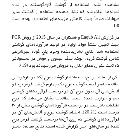
مشاهده نشد‎
.
/
‎گوسفند در تمام
نمونه‌ها اثبات شد که نشان‌دهنده استفاده از گوشت سایر
حیوانات صرفاً جهت ‏کاهش هزینه‌های اقتصادی بوده است
(18).‏
در گزارش Eaqub Ali و همکاران در سال 2015 از روش PCR
جهت تعیین منشأ مواد اولیه در تولید فرآورده‌های گوشتی
استفاده شد. نتایج نشان‌دهنده وجود پنج گونه غیرشرعی
شامل گوشت گربه، خوک، سگ، ‏میمون و موش در محصولاتی
که تحت عنوان غذای حلال به فروش می‌رسیدند بود (19).‏
یکی از تقلبات رایج، استفاده از گوشت مرغ (که در بازه زمانی
مطالعه حاضر قیمت گوشت مرغ یک چهارم گوشت قرمز بود) و
آلایش‌های آن بدون درج آن در برچسب فرآورده‌های گوشتی
خام و حرارت دیده است. مطالعات نشان می‌دهد که درج
اطلاعات نادرست در برچسب فرآورده‌های گوشتی بیش از ۲۰
درصد است (20،21). اختلاط گوشت مرغ و آلایش‌های آن در
فرآورده‌های گوشتی که روی آن‌ها برچسب گوشت قرمز درج
شده در سال‌های اخیر گزارش شده است. نتایج مطالعه حاضر