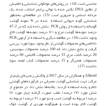
مناسبی است (14). در روش‌های مولکولی شناسایی و اطمینان
از تطابق DNA تکثیر شده با توالی پرایمر انتخاب شده، یک
مرحله حساس و ضروری است (15). در مطالعه‌ای به‌منظور
شناسایی گونه حیوانی استفاده شده در ۹۱ نمونه گوشت
گوساله با استفاده از روش PCR
، نشان داده شد که در 47/2
درصد نمونه‌ها گوشت مرغ و ۷/۰ درصد نمونه‌ها گوشت الاغ
وجود داشت (16). در مطالعه دیگری با استفاده از آزمون ‏PCR
ناخالصی‌های محصولات گوشتی از نظر وجود سویا مورد بررسی
گرفت و نتایج نشان داد که 100 درصد محصولات سوسیس،
20 درصد کتلت مرغ، 33 درصد محصولات کالباس، 60 درصد
محصولات ‏همبرگر و 15 درصد محصولات کباب لقمه سویا
داشتند (17).
Alikord و همکاران در سال
2017
از واکنش زنجیره‌ای پلیمراز
مرکب جهت شناسایی گوشت مصرفی در ‏فرآورده‌های گوشتی
خام و پخته استفاده کردند. یافته‌ها نشان داد در مجموع از
شش مورد (۱۷ درصد) تقلب صورت گرفته چهار مورد (۱۱
درصد) مربوط به گوشت اسب و دو ‏مورد (۶ درصد) مربوط به
گوشت الاغ بوده است و هیچ‌گونه موردی از گوشت خوک