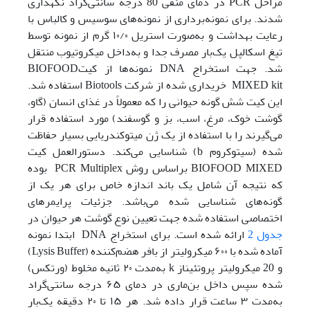
مراحل PCR در دمای منفی 80 درجه سانتی‌گراد نگهداری
شدند. برای نمونه‌برداری از نمونه‌های سوسیس و کالباس با
رعایت بهداشت و به‌صورت استریل ۱۰/۰ گرم از نمونه توسط
تیغ اسکالپل یک‌بار مصرف جدا و به‌داخل میکروتیوب منتقل
شد. جهت استخراج DNA نمونه‌ها از کیتBIOFOOD
MIXED kit خریداری شده از شرکت Biotools استفاده شد.
این کیت شش گونه حیوانی را که معمولاً در غذای انسان (گاو،
گوشت خوک، مرغ، اسب، بز و گوسفند) مورد استفاده قرار
می‌گیرند را با استفاده از یک ژن میتوکندریایی بسیار حفاظت
شده (سیتوکروم b) شناسایی می‌کند. دستورالعمل کیت
BIOFOOD MIXED براساس روش PCR Multiplex بوده
که نتیجه آن شامل یک باند اندازه خاص برای هر یک از
گونه‌های شناسایی شده می‌باشد. جزئیات پرایمرهای
اختصاصی استفاده شده جهت تعیین نوع گوشت هر حیوان در
جدول 2
ارائه شده است. برای استخراج DNA ابتدا نمونه
آماده شده با ۶۰۰ میکرولیتر از بافر هضم‌کننده (Lysis Buffer)
و 20 میکرولیتر پروتئیناز k به‌مدت ۲۰ ثانیه مخلوط (ورتکس)
شده سپس داخل بن‌ماری در دمای ۶۵ درجه سانتی‌گراد
به‌مدت ۳ ساعت قرار داده شد. هر ۱۵ تا ۲۰ دقیقه یک‌بار