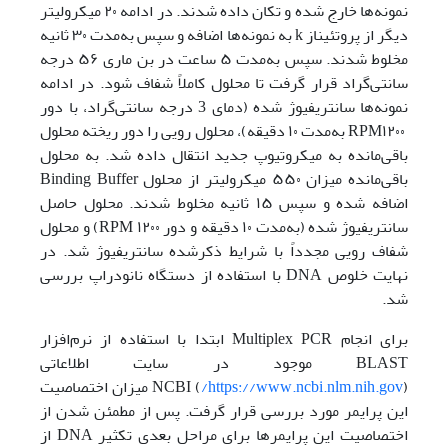
نمونه‌ها خارج شده و تکان داده شدند. در ادامه ۲۰ میکرولیتر
دیگر از پروتئیناز k به نمونه‌ها اضافه و سپس به‌مدت ۳۰ ثانیه
مخلوط شدند. سپس به‌مدت ۵ ساعت در بن ماری ۵۶ درجه
سانتی‌گراد قرار گرفت تا محلول کاملاً شفاف شود. در ادامه
نمونه‌ها سانتریفیوژ شده (دمای 3 درجه سانتی‌گراد، با دور
RPM۱۲۰۰ به‌مدت ۱۰ دقیقه)، محلول رویی را دور ریخته محلول
باقی‌مانده به میکروتیوپ جدید انتقال داده شد. به محلول
باقی‌مانده میزان ۵۵۰ میکرولیتر از محلول Binding Buffer
اضافه شده و سپس ۱۵ ثانیه مخلوط شدند. محلول حاصل
سانتریفیوژ شده (به‌مدت ۱۰ دقیقه و دور RPM ۱۲۰۰) و محلول
شفاف رویی مجدداً با شرایط ذکرشده سانتریفیوژ شد. در
نهایت خلوص DNA با استفاده از دستگاه نانودراپ بررسی
شد.
برای انجام Multiplex PCR ابتدا با استفاده از نرم‌افزار
BLAST موجود در سایت اطلاعاتی
(
https://www.ncbi.nlm.nih.gov/
) NCBI میزان اختصاصیت
این پرایمر مورد بررسی قرار گرفت. پس از مطمئن شدن از
اختصاصیت این پرایمرها برای مراحل بعدی تکثیر DNA از