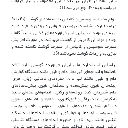
سایر نقاط در جهان نیز تعداد این محصولات بسیار فراوان
می‌باشد و به ۱۲۰۰ نوع می‌رسد‏ (1).
انواع مختلف سوسیس و کالباس با استفاده از گوشت (۴۰ تا ۹۰
درصد) آرد، نشاسته، پروتئین حیوانی و روغن مایع و غیره
تهیه می‌شوند؛ بنابراین این فرآورده‌های غذایی نسبتاً کامل
بوده و مواد آن کامل‌تر از گوشت می‌باشد. در صورت افزایش
مصرف سوسیس و کالباس از مصرف گوشت کاسته شده و
نیازی به واردات گوشت نمی‌باشد (5).
براساس استاندارد ملی ایران فرآورده گوشتی باید فاقد
بافت‌ها
و اندام‌های غیرمجاز دام و طیور مانند دستگاه گوارش
دام و طیور مانند لب دام، حفره‌های دهانی، زبان، مری،
چینه‌دان طیور، پیش‌معده و سنگدان طیور، پیش‌معده‌های
دام، شیردان، کبد، روده‌ها و رکتوم، اندام‌های غده‌ای مانند
پانکراس، غدد بزاقی و فوق‌کلیوی، اندام‌ها و بافت‌های
لنفاوی
متراکم شامل: عقده‌های لنفاوی، تیموس، طحال، بورس
فابرسیوس، ‏لوزه‌ها و فولیکول لنفاوی، اندام‌های دستگاه
تنفس مانند ریه، نای و حنجره اندام‌های دستگاه تناسلی
مانند: کلیه، مثانه، کلوآک، پستان، گوشت سر و صورت دام،