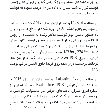
بر روی نمونه‌های سوسیس و کالباس که بر روی آن‌ها برچسب
گوشت قرار داشت نشان داد که در ۱۰۰ درصد نمونه‌ها گوشت
مرغ به‌کار رفته است.
در مطالعه Hosseni و همکاران در سال 2014، ده برند مختلف
از سوسیس‌های گوشت قرمز تهیه شده از سطح ‏استان تهران
به منظور تعیین نوع گوشت به‌کار رفته با استفاده از روش
‏PCR‎‏ مورد ارزیابی قرار گرفت. برای ‏تعیین گوشت گاو و مرغ،
پرایمرها براساس ژن سیتوکروم ‏b‏ میتوکندریایی طراحی و
قطعات ‏
‎‏ 274
bp
و
bp
‎‏ 183به‌ترتیب برای گوشت گاو و مرغ تکثیر
گردید. نتایج ‏PCR‏ اختصاصی نشان داد که تمام نمونه‌ها
برخلاف بر‏چسب درج شده روی آن‌ها حاوی آلایش مرغی بودند
(22).
در مطالعه‌ای دیگرLakzadeh و همکاران در سال 2016 با
استفاده از آزمایش Real Time PCR به شناسایی و
اندازه‌گیری میزان بافت‌های مرغی در محصولات گوشتی با
برچسب تهیه شده از گوشت قرمز پرداختند. نتایج حاصل از
مطالعه نشان دهنده وجود 84 درصد و 26 درصد بافت مرغ
به‌ترتیب در نمونه‌های سوسیس و برگر می‌باشد (23).