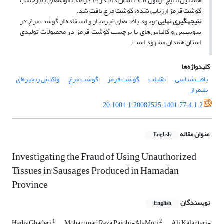
همچنین نتایج آزمون PCR نشان داد در ۱۰۰ درصد نمونه‌های با برچسب
گوشت قرمز ارزیابی شده، گوشت مرغ یافت شد.
نتیجه­گیری نهایی
: وجود بافت‌های غیرمجاز و استفاده از گوشت مرغ در
سوسیس و کالباس‌های با برچسب گوشت قرمز در محصولات تولیدی
استان همدان مشهود است.
کلیدواژه‌ها
بافت‌شناسی
تقلبات
گوشت قرمز
گوشت مرغ
واکنش زنجیره‌ای
پلیمراز
20.1001.1.20082525.1401.77.4.1.2
عنوان مقاله
English
Investigating the Fraud of Using Unauthorized
Tissues in Sausages Produced in Hamadan
Province
نویسندگان
English
1
2
Hadis Ghaderi
Mohammad Reza Pajohi-AlaMoti
Ali Kalantari-