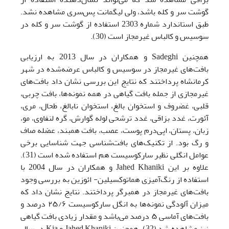
گوشت سر و کله باشد، ولی لیگمانت پس‌سری مشاهده نشد.
طبق استاندارد شماره 2303 استفاده از گوشت سر و کله در
سوسیس و کالباس غیرمجاز است (30).
همچنین Sadeghi و همکاران در سال 2013 به ارزیابی
بافت‌های غیرمجاز در سوسیس و کالباس عرضه‌شده در شهر
کرمانشاه پرداختند که نتایج این بررسی نشان داد بافت‌های
غیرمجازی از جمله بافت گیاهی در همه نمونه‌ها، بافت چربی،
قلبی، غضروف و استخوان بالغ، استخوان نابالغ، طحال، مری،
آئورت، غدد بزاقی، غدد ترشحی لوله گوارش، گره لنفاوی، مو،
زبان، پستان، اپی‌درم پوست، عصب، بافت همبند، عضله صاف
و رگ بود. از تکنیک‌های بافت‌شناسی جهت شناسایی برخی
عوامل انگلی نظیر سارکوسیست هم استفاده شده است (31).
علاوه ‌بر ‌این Jahed Khaniki و همکاران در سال 2004 با
استفاده از رنگ‌آمیزی هماتوکسیلین- ائوزین به بررسی وجود
بافت‌های غیر‌مجاز در همبرگر پرداختند. نتایج نشان داد که
میزان آلودگی نمونه‌ها به انگل سارکوسیست ۲۵/۶ درصد و
بافت‌های آماسی ۵ درصد می‌باشد و مقدار زیادی بافت گیاهی
نیز مشاهده شد (32). همچنین Jahed Khaniki و Kia در سال