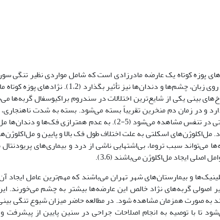
سفال (Brachycephalic Airway Syndrome) درگربه‌های پوزه کوتاه یک عارضه مادرزادی است که شامل مواردی نظیر تن
بلند بودن کام نرم و نای هایپوپلاستیک می‌شود. همچنین می‌تواند بر روی زبان، چشم‌ها و دندان‌ها نیز 
مستعد به این عارضه هستند (3،4). تنگی سوراخ‌های بینی یکی از شایع‌ترین اختلالات در سندروم براکیوسفال گربه‌
رد و در زمان دم منخرین تقریباً بسته می‌شود. بسته به شدت ناهنجاری، ع
تنفس با دهان باز، ریزش اشک (Epiphora)، عدم تحمل ورزش و سختی در تنفس مشاهده می‌شود (5-2). به عدم همتراز
 مل‌اکلوژن‌های اسکلتی به علت اختلاف طول فک بالا و پایین و مل‌اکلوژن‌ه
ا می‌تواند سبب تروما، بی‌اشتهایی ناشی از درد و بیماری‌های پریودنتال 
صلی ایجاد مل‌اکلوژن می‌باشند (3،6).
لینیک‌ها و بیمارستان‌های شهر تهران می‌باشند که مهم‌ترین عامل ایجاد آن
رورش غیر اصولی گربه‌های نژاد خالص این عارضه‌ها بیشتر به چشم ‌می‌خورند. این
د به صورت همزمان مشاهده شود. در مطالعه حاضر میزان شیوع تنگی بینی 
‌شود تا با توصیه به انجام اصلاحات جراحی در سنین پایین از پیشرفت 