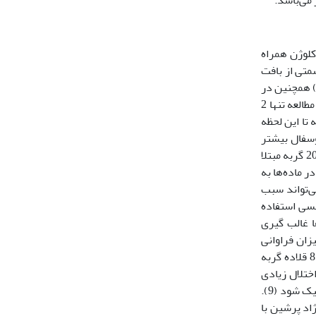
کلوژن همراه
متی از بافت
رین می‌توان تا حدود زیادی علائم مربوط به آن را کم کرد (5). در سگ‌ها مطالعات زیادی در خصوص سندروم براکیوسفالی انجام شده است (8) همچنین در
سطح جهانی از نظر میزان فراوانی تنگی بینی در گربه‌های براکیوسفال طبق مطالعه Henderson و همکاران در سال 2003 از 4 گربه‌ پرشین مورد مطالعه تنها 2
ربه تا این لحظه
 مزوسفال بیشتر
می‌باشد. همچنین یک طرفه یا دو طرفه بودن آن در شدت علائم نقش مهمی دارد (4). در مطالعه حاضر، 11 گربه مبتلا به تنگی بینی یک طرفه و 20 گربه مبتلا
ین عارضه در ماده‌ها به
ی‌تواند سبب
اقدامات ارتودنسی استفاده
ا غالب گیری
ه مدل و زوایه‌های دندانی، رهیافت مناسب مشخص می‌شود (6). از نظر میزان فراوانی
مل‌اکلوژن در سطح جهانی در مطالعه‌ای که Mestrinho و همکاران در سال 2018 انجام دادند، از 50 گربه مورد مطالعه (42 قلاده گربه پرشین و 8 قلاده گربه
ف مل‌اکلوژن، اختلال زیادی
در دهان ایجاد نمی‌شود ولی روند ایجاد بیماری‌های پریودنتال را سرعت می‌بخشد که می‌تواند باعث از دست دادن دندان‌ها و مشکلات سیستمیک شود (9).
 نظر می‌رسد که نژاد پرشین با