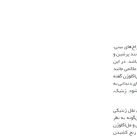
گی سوراخ‌های بینی،
تأثیر بگذارد (1،2). نژادهای پوزه کوتاه مانند پرشین و
ها می‌باشد. در این
لائمی مانند
ی فک‌ها و دندان‌ها مل‌اکلوژن گفته
ای دندانی به
شود. ژنتیک،
 علل ژنتیکی
‌گونه به نظر
و مل‌اکلوژن
و رنج کشیدن