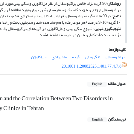
روش
کار
: 90 گربه نژاد خالص براکیوسفال از نظر مل‌اکلوژن و تنگی بینی مورد 
براکیوسفال ارجاعی به چند کلینیک و بیمارستان شهر تهران مورد مطالعه قرار گ
نتایج
17 گربه (9/18 درصد) هر دو عارضه با هم مشاهده شد و همچنین بخت و رخداد یکی از این دو عارضه در صورت وجود عارضه دیگر 76/2 برابر تخمین زده شد.
نتیجه­گیری نهایی
: شیوع تنگی بینی و مل‌اکلوژن در گربه‌های براکیوسفال بالا م
نژادها باید دقت کافی به این دو عارضه داشته باشند.
کلیدواژه‌ها
براکیوسفال
تنگی بینی
گربه
مادرزادی
مل‌اکلوژن
20.1001.1.20082525.1401.77.4.7.8
عنوان مقاله
English
n and the Correlation Between Two Disorders in
y Clinics in Tehran
نویسندگان
English