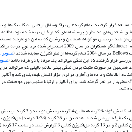
 نژاد خالص براکیوسفال در یک بازه زمانی ۶ ماه مورد مطالعه قرار گرفتند. تمام گربه‌های براکیوسفال ارجایی به کلینیک‌‌
بق شاخص‌های مد نظر و پرسشنامه‌ای که از قبل تهیه شده بود، اطلاعات
ش مو بلند، بریتیش مو کوتاه، هیمالین و پرشین که به این دو عارضه مستع
نظر مطالعه حاضر می‌باشند. سپس بر اساس طبقه‌بندی که از مطالعه Schlueterو همکاران در سال 2009 استخراج 
تصویر 1
ررسی قرار گرفتند که این تنگی می‌تواند یک طرفه یا دو طرفه باشد (
تصویر
د همچنین در صورت مثبت بودن تنگی بینی علائم بالینی که می‌تواند در پ
ه، اطلاعات و داده‌های آماری در نرم افزار اکسل طبقه‌بندی شد و آنالیز دا
<معنی‌دار در نظر گرفته شد. برای آنالیز و ارتباط سنجی بین دو صفت در
ده شد.
گربه (4/34 درصد) مبتلا به تنگی بینی بودند که 11 مورد آن به شکل یک طرفه ارزیابی شدند