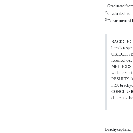
1
Graduated from 
2
Graduated from t
3
Department of In
BACKGROUND: 
breeds, respe
OBJECTIVES: 
referred to s
METHODS: 90 b
with the stat
RESULTS: Malo
in 90 brachyce
CONCLUSIONS:
clinicians sho
Brachycephalic