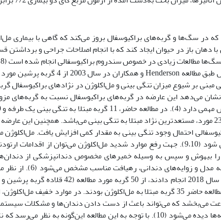
، میزان بخت به‌دست آمده از آزمون مربع کای دو بیماری 7/2 برابر می‌باشد.
ه در سگ‌ها و گربه‌های براکیوسفال بروز می‌کند که گاهی با بیماری مل‌ا
 دهان باز در حیوان ایجاد ‌کند که با انجام اصلاحات جراحی و برداشتن قس
منخ
داخل ایران اطلاعات دقیقی مبنی بر شیوع میزان تنگی بینی و مل‌اکلوژن در نژادهای براکیوسفال گ
 به تنگی بینی بودند که نشان می‌دهد این عارضه در گربه‌های براکیوسفال نسبت به گربه‌های
به تنگی بینی دو طرفه بودند. با توجه به مطالعه حاضر نژاد پرشین با 23 مورد، مستعدترین نژاد مبتلا به تنگی بینی می‌باشد. همچنین ا
یوسفالی احتمال وجود تنگی بینی به مقدار کمی افزایش یافت. مل‌اکلوژن م
بی‌اشتهایی ناشی درد، تروما در لب و دندان و بیماری‌های پریودنتال شود (9،10). جهت رفع موارد شدید مل‌اکلوژن می‌توان از 
ان را بیهوش و سپس به وسیله‌ خمیرهای مخصوص دندانپزشکی از دندان‌ه
می‌شود. در نهایت یک مدل از دندان‌ها به‌دست می‌آید که با توجه ب
اگزوتیک)، در 72 درصد از آن‌ها وجود مل‌اکلوژن تأیید شد (۸). در مطالعه حاضر 35 گربه مبتلا به مل‌اکلوژن بودند. در موارد خفی
در موارد شدید مل‌اکلوژن بی‌اشتهایی، درد و خونریزی دهان در گربه‌ها دیده می‌شود (10). با توجه به این مطالعه این‌گونه به