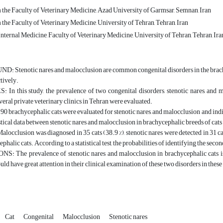
the Faculty of Veterinary Medicine, Azad University of Garmsar, Semnan, Iran
he Faculty of Veterinary Medicine, University of Tehran, Tehran, Iran
ternal Medicine, Faculty of Veterinary Medicine, University of Tehran, Tehran, Ira
Stenotic nares and malocclusion are common congenital disorders in the brachyce
ctively.
In this study, the prevalence of two congenital disorders, stenotic nares, and 
everal private veterinary clinics in Tehran were evaluated.
rachycephalic cats were evaluated for stenotic nares, and malocclusion and indic
istical data between stenotic nares and malocclusion in brachycephalic breeds of cats 
cclusion was diagnosed in 35 cats (38.9 %), stenotic nares were detected in 31 cat
phalic cats. According to a statistical test, the probabilities of identifying the secon
 The prevalence of stenotic nares and malocclusion in brachycephalic cats is v
uld have great attention in their clinical examination of these two disorders in these
Cat
Congenital
Malocclusion
Stenotic nares