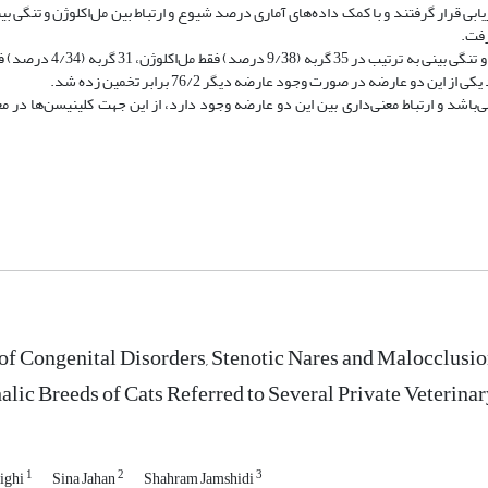
ارزیابی قرار گرفتند و با کمک داده‌های آماری درصد شیوع و ارتباط بین مل‌اکلوژن و تنگی بی
رفت.
: در90 قلاده گربه براکیوسفال، فراوانی اختلال عدم همترازی فک و 
ی‌باشد و ارتباط معنی‌داری بین این دو عارضه وجود دارد، از این جهت کلینیسن‌ها در معا
of Congenital Disorders, Stenotic Nares and Malocclusio
lic Breeds of Cats Referred to Several Private Veterinar
1
2
3
lighi
Sina Jahan
Shahram Jamshidi