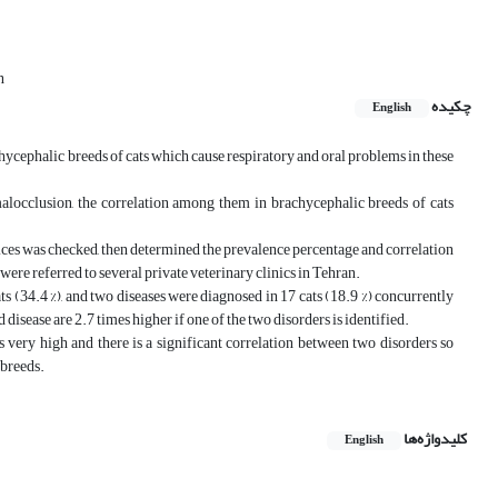
n
چکیده
English
phalic breeds of cats which cause respiratory and oral problems in these
malocclusion, the correlation among them in brachycephalic breeds of cats
es was checked, then determined the prevalence percentage and correlation
were referred to several private veterinary clinics in Tehran.
s (34.4 %), and two diseases were diagnosed in 17 cats (18.9 %) concurrently
d disease are 2.7 times higher if one of the two disorders is identified.
ery high and there is a significant correlation between two disorders so
 breeds.
کلیدواژه‌ها
English