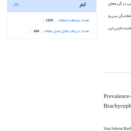
نی در گربه‌های
آمار
دندان و تنگی بینی به ترتیب در 35 گربه (9/38 درصد) فقط مل‌اکلوژن، 31 گربه (4/34 درصد) فقط تنگی بینی و
تعداد مشاهده مقاله
1,020
ینه بالینی این
تعداد دریافت فایل اصل مقاله
660
Prevalence 
Brachycepha
Sina Sabour Raz