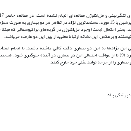
درصد) به هر دو بیماری تنگی بینی و مل‌اکلوژن مبتلا بودند که نژاد پرشین با 15 مورد،‌ مستعدترین نژاد در تظاهر هر دو بیماری
بع کای این دو بیماری 7/2 برابر محاسبه شد. یعنی احتمال (بخت) وجود مل‌اکلوژن در گربه‌های براکیوسفالی که م
 این نژادها به این دو بیماری دقت کافی داشته باشند. با انجام اصلا
ارتودنسی در سنین پایین می‌توان کیفیت زندگی گربه مبتلا را بالا برد (9) تا از عواقب احتمالی این دو بیماری در آینده جلوگیر
یماری را از چرخه تولید مثلی خود خارج کنند.
مپزشکی پناه.