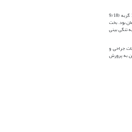
تا این لحظه در مطالعات جهانی در زمینه‌ همبستگی عارضه مادرزادی تنگی‌بینی و مل‌اکلوژن مطالعه‌ای انجام نشده است. در مطالعه حاضر 17 گربه (9/18
 به صورت همزمان بود. بخت
بتلا به تنگی بینی
حات جراحی و
ی شود. همچنین به پرورش