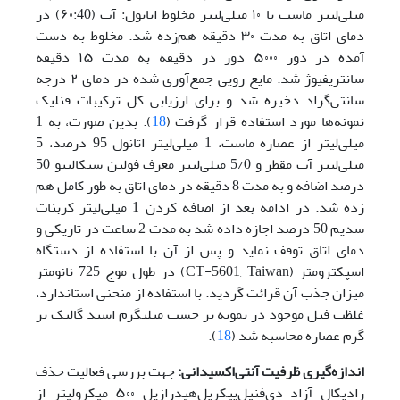
میلی‌لیتر ماست با ۱۰ میلی‌لیتر مخلوط اتانول: آب (۶۰:40) در
دمای اتاق به مدت ۳۰ دقیقه هم‌زده شد. مخلوط به دست
آمده در دور ۵۰۰۰ دور در دقیقه به مدت ۱۵ دقیقه
سانتریفیوژ شد. مایع رویی جمع‌آوری شده در دمای ۲ درجه
سانتی‌گراد ذخیره شد و برای ارزیابی کل ترکیبات فنلیک
نمونه‌ها مورد استفاده قرار گرفت (
18
). بدین صورت، به 1
میلی‌لیتر از عصاره ماست، 1 میلی‌لیتر اتانول 95 درصد، 5
میلی‌لیتر آب مقطر و 5/0 میلی‌لیتر معرف فولین سیکالتیو 50
درصد اضافه و به مدت 8 دقیقه در دمای اتاق به طور کامل هم
زده شد. در ادامه بعد از اضافه کردن 1 میلی‌لیتر کربنات
سدیم 50 درصد اجازه داده شد به مدت 2 ساعت در تاریکی و
دمای اتاق توقف نماید و پس از آن با استفاده از دستگاه
اسپکترومتر (CT-5601, Taiwan) در طول موج 725 نانومتر
میزان جذب آن قرائت گردید. با استفاده از منحنی استاندارد،
غلظت فنل موجود در نمونه بر حسب میلی­گرم اسید گالیک بر
گرم عصاره محاسبه شد (
18
).
اندازه‌گیری
ظرفیت
آنتی‌اکسیدانی:
جهت بررسی فعالیت حذف
رادیکال آزاد دی‌فنیل‌پیکریل‌هیدرازیل ۵۰۰ میکرولیتر از