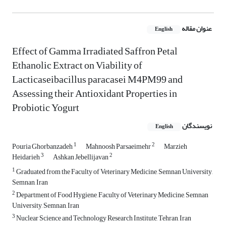
عنوان مقاله
English
Effect of Gamma Irradiated Saffron Petal
Ethanolic Extract on Viability of
Lacticaseibacillus paracasei M4PM99 and
Assessing their Antioxidant Properties in
Probiotic Yogurt
نویسندگان
English
1
2
Pouria Ghorbanzadeh
Mahnoosh Parsaeimehr
Marzieh
3
2
Heidarieh
Ashkan Jebellijavan
1
Graduated from the Faculty of Veterinary Medicine, Semnan University,
Semnan, Iran
2
Department of Food Hygiene, Faculty of Veterinary Medicine, Semnan
University, Semnan, Iran
3
Nuclear Science and Technology Research Institute, Tehran, Iran