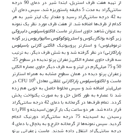
از تهیه هفت ظرف استریل، ابتدا شیر در دمای 90 درجه
سانتی‌گراد به مدت 5 دقیقه پاستوریزه شد، سپس دمای آن
به 42 درجه سانتی‌گراد رسید و مقدار یک لیتر شیر به هر
کدام از ظرف‌ها اضافه شد. از هفت ظرف مورد نظر یک نمونه
به عنوان شاهد حاوی استارتر ماست (
لاکتوباسیلوس دلبروکی
زیر گونه بولگاریکوس و
استرپتوکوکوس سالیواریوس
زیر گونه
ترموفیلوس) و استارتر پروبیوتیک (
لاکتی کازئی باسیلوس
پاراکازئی
) در نظر گرفته شد و به شش ظرف دیگر، به ترتیب
سه ظرف حاوی عصاره الکلی زعفران پرتو ندیده در سطوح 25،
50 و 75 میلی‌گرم در لیتر و سه ظرف دیگر حاوی عصاره الکلی
زعفران پرتو دیده در همان سطوح مشابه به همراه استارتر
6
ماست و
لاکتوباسیلوس پاراکازئی
غلظتی معادل 10
CFU در
میلی‌لیتر اضافه شد و سپس مخلوط حاصل به خوبی هم زده
شد تا عصاره به طور کامل حل و به صورت یکنواخت پخش
گردد. تمام ظرف‌ها در گرمخانه با دمای 42 درجه سانتی‌گراد
قرار داده شد. هر دو ساعت یک بار آزمون اسیدیته و PH را تا
رسیدن به اسیدیته 75 درجه سانتی‌گراد دورنیک انجام
گردید. سپس نمونه‌ها از گرمخانه خارج و به یخچال با دمای 4
درجه سانتی‌گراد انتقال داده شدند. ماست زعفرانی پرتو