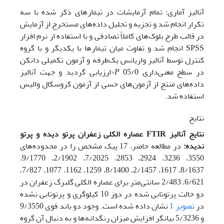
آنالیز آماری: تمام آزمایشات در تیمارهای ذکر شده با سه
تکرار انجام شد و تجزیه و تحلیل داده‌های مستخرج از آزمایش
در قالب طرح بلوک‌های کاملاً تصادفی و با استفاده از نرم افزار
SPSS انجام شد و تفاوت میان تیمارها با یکدیگر و با گروه
کنترل توسط آنالیز واریانس یک‌طرفه و آزمون تکمیلی دانکن
در سطح معنی‌داری 05/0
P
<ارزیابی گردید و جهت آنالیز
داده‌های منتج از آزمون‌های حسی از آزمون کروسکال‌ والیس
استفاده شد.
نتایج
نتایج آنالیز
FTIR
عصاره الکلی زعفران پرتو دیده و پرتو
ندیده:
در مطالعه حاضر، 17 پیک مشخص را در محدوده‌های
3550، 3236، 2924، 2853، 7/2025، 2/1902، 9/1770،
8/1637، 1617، 2/1457، 8/1400، 1259، 1162، 1077، 7/827،
6/621، 2/483 سانتی‌متر برای عصاره الکلی گلبرگ زعفران در
دو حالت پرتوتابی شده در دوز 10 کیلوگری و پرتوتابی نشده
در
تصویر 1
نشان داده شده است. وجود دو باند قوی 9/3550
و 5/3236 بیانگر افزایش میزان رنگدانه‌ها و به دنبال آن گروه