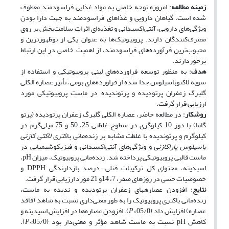
زمینه مطالعه
: امروزه توجه خاصی به مواد غذایی فراسودمند معطوف
شده است. گیاهان دارویی و غذاهای فراسودمند به جهت دارا بودن
ویژگی‌های دارویی، آنتی‌اکسیدانی و تغذیه‌ای اثرات سلامت‌بخش بر روی
مصرف‌کنندگان دارند. پروبیوتیک‌ها به عنوان یکی از نوظهورترین و
محبوب‌ترین فرآورده‌های فراسودمند، از اهمیت خاصی در این ارتباط
برخوردارند.
هدف
: به منظور توسعه فراورده‌های لبنی پروبیوتیکی و استفاده از
سویه لاکتوباسیلوس
جدا شده از فراورده‌‌های بومی، تأثیر عصاره الکلی
گلبرگ زعفران پرتودیده و پرتوندیده در ماست پروبیوتیکی مورد
ارزیابی قرار گرفت.
روش
کار
: در مطالعه حاضر، عصاره الکلی گلبرگ زعفران پرتودیده (پرتو
گاما) با دوز 10 کیلوگری در سطوح غلظتی 25، 50 و 75 میلی‌گرم در
کیلوگرم و پرتوندیده با غلظت مشابه بر زنده‌مانی باکتری
لاکتی کازئی
باسیلوس پاراکازئی
و ویژگی‌های آنتی‌اکسیدانی و فیزیکوشیمیایی در
ماست قالبی پروبیوتیکی پرداخته شد. زنده‌مانی پروبیوتیک، میزان pH،
اسیدیته، محتوای کل ترکیبات فنلی، درصد بازدارندگی DPPH و
خصوصیات حسی در روزهای صفر، 7، 14و 21 مورد ارزیابی قرار گرفت.
نتایج
: افزودن عصاره­های زعفران پرتودیده و ندیده به ماست،
زنده‌مانی باکتری پروبیوتیک را به طور معنی‌داری نسبت به شاهد (فاقد
عصاره) افزایش داد (05/0>
P
). افزودن عصاره‌ها در افزایش اسیدیته و
کاهش pH نسبت به ماست شاهد مؤثر و معنی‌دار بود (05/0>
P
).