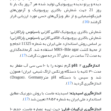
دیده و پرتو ندیده پروبیوتیکی تولید شده هر 7 روز یک بار تا
روز 21 جهت شمارش باکتری پروبیوتیک و آزمون‌های
فیزیکوشیمیایی و از نظر ویژگی‌های حسی مورد ارزیابی قرار
گرفتند (
16
).
شمارش باکتری پروبیوتیک
لاکتی کازئی باسیلوس
پاراکازئی
:
شمارش باکتری پروبیوتیک (
لاکتی کازئی باسیلوس پاراکازئی
)
بر اساس روش استاندارد ملی ایران به شماره 11325 انجام و
از محیط کشت MRS-Bile agar استفاده شد. گرمخانه‌گذاری
به مدت 72 ساعت در دمای 37 درجه صورت گرفت (
17
).
اندازه‌گیری
:
pH
۲ گرم نمونه را با ۱۰ سی سی آب مقطر به
مدت ۳۰ ثانیه با دستگاه ورتکس (زاگ شیمی، ایران) هموژن
شد و سپس با دستگاه pH مترDragon)، Germany)
اندازه‌گیری گردید (
17
).
اندازه‌گیری
اسیدیته:
اسیدیته ماست با روش دورنیک مطابق
استاندارد ملی ایران به شماره ۲۸۵۲ تعیین شد (
17
).
اندازه‌گیری ترکیبات فنلی:
جهت تهیه عصاره ماست، حجم ۱۰