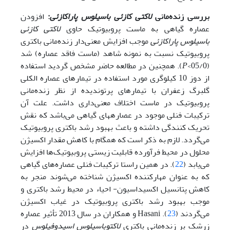
بررسی زنده‌مانی
لاکتی کازئی باسیلوس پاراکازئی
:
افزودن
عصاره گیاهی به ماست پروبیوتیک حاوی
لاکتی کازئی
باسیلوس پاراکازئی
موجب افزایش معنی‌دار زنده‌مانی باکتری
پروبیوتیک نسبت به نمونه شاهد (ماست فاقد عصاره) شد
(05/0>
P
). همچنین در مطالعه حاضر مشخص گردید استفاده
از دوز 10 کیلوگری مورد استفاده در تیمارهای عصاره الکلی
گلبرگ زعفران با تیمارهای پرتوندیده از نظر زنده‌مانی
پروبیوتیک در ماست اختلاف معنی‌داری داشت. علت آن
ترکیبات فنلی موجود در عصاره­های گیاهی می‌باشد که نقش
تحریک کنندگی داشته و باعث بهبود رشد باکتری پروبیوتیک
می‌گردد. لازم به ذکر است که همگام با کاهش مقدار اکسیژن
محلول در محیط فرآورده قابلیت زیستی پروبیوتیک‌ها افزایش
می‌یابد (
22
). در همین راستا ترکیبات فنلی عصاره‌های گیاهی
که به عنوان مهارکننده اکسیژن شناخته می‌شوند منجر به
کاهش پتانسیل اکسیداسیون- احیاء در محیط رشد باکتری و
موجب بهبود رشد باکتری پروبیوتیک در غیاب اکسیژن
می‌گردند (
23
). Hasani و همکاران در سال 2013 تأثیر عصاره
زرشک بر زنده‌مانی باکتری
لاکتوباسیلوس اسیدوفیلوس
در