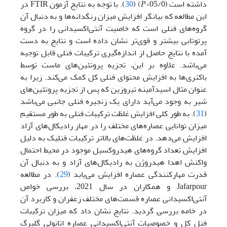
داشته است (05/0>
P
) (
30
). با توجه به نتایج آزمون FTIR در
این مطالعه که بیانگر افزایش میزان رنگدانه‌ها و به دنبال آن
گروه‌های فنلی است که خاصیت آنتی‌اکسیدانی را در گروه
پرتوتابی بیشتر و قوی‌تر نشان داده است و نتایج به دست
آمده با نتایج حاصل از انداز‌ه‌گیری ترکیبات فنلی قابل توجیه
می‌باشد. علاوه بر این، تجزیه پروتئین‌های ماست توسط
باکتری‌ها به افزایش محتوای فنلی کل کمک می‌کند. زیرا به
عنوان مثال اسیدآمینه تیروزین که پس از تجزیه پروتئین‌های
شیر به وجود می‌آید دارای یک زنجیره فنلی جانبی می‌باشد
(
31
). به طور کلی افزایش غلظت ترکیبات فنلی به طور مستقیم
میزان توانایی عصاره‌های مختلف را در مهار رادیکال‌های آزاد
افزایش می‌دهد. در غلظت‌های بالاتر ترکیبات فنلیک به دلیل
افزایش تعداد گروه‌های هیدروکسیل موجود در محیط احتمال
واکنش اهدا هیدروژن به رادیکال‌های آزاد و به دنبال آن
قدرت مهارکنندگی عصاره افزایش می‌یابد (
29
). در مطالعه
Jafarpour و همکاران در سال 2021، بررسی خواص
آنتی‌اکسیدانی عصاره قسمت‌های مختلف زعفران و کاربرد آن
در خامه بررسی گردید. نتایج نشان داد که میزان ترکیبات
فنل کل و خصوصیات آنتی‌اکسیدانی عصاره اتانولی گلبرگ