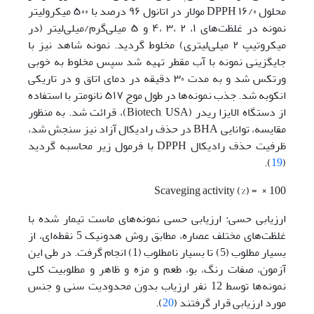
محلول DPPH
۱۶/۰ مولار در اتانول ۹۶ درصد با ۵۰۰ میکرولیتر
نمونه در غلظت‌های ۱، ۲ ،۳ ،۴ و ۵ میلی‌گرم/میلی‌لیتر (در
میکروتیپ ۲ میلی‌لیتری) مخلوط گردید. نمونه شاهد نیز با
جایگزینی نمونه با آب مقطر تهیه شد سپس مخلوط به خوبی
ورتکس شد و به مدت ۳۰ دقیقه در دمای اتاق و در تاریکی
انکوبه شد. جذب نمونه‌ها در طول موج ۵۱۷ نانومتر با استفاده
از دستگاه الایزا ریدر (Biotech, USA)، قرائت شد. به منظور
مقایسه، توانایی BHA در حذف رادیکال آزاد نیز سنجش شد،
ظرفیت حذف رادیکال DPPH با فرمول زیر محاسبه گردید
).
19
(
Scaveging activity (%) = × 100
ارزیابی حسی: ارزیابی حسی نمونه‌های ماست تیمار شده با
غلظت‌های مختلف عصاره، مطابق روش هدونیک 5 نقطه‌ای، از
بسیار مطلوب (5) تا بسیار نامطلوب (1) انجام گرفت. در طی این
آزمون، صفات رنگ، بو، طعم و مزه و ظاهر و مطلوبیت کلی
نمونه‌ها توسط 12 نفر ارزیاب بدون محدودیت سنی و جنس
مورد ارزیابی قرار گرفتند (
20
).