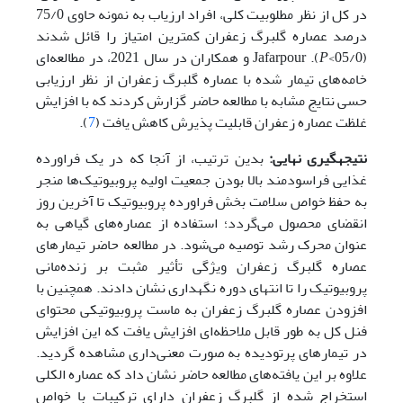
در کل از نظر مطلوبیت کلی، افراد ارزیاب به نمونه حاوی 75/0
درصد عصاره گلبرگ زعفران کمترین امتیاز را قائل شدند
(05/0>
P
). Jafarpour و همکاران در سال 2021، در مطالعه‌ای
خامه‌های تیمار شده با عصاره گلبرگ زعفران از نظر ارزیابی
حسی نتایج مشابه با مطالعه حاضر گزارش کردند که با افزایش
غلظت عصاره زعفران قابلیت پذیرش کاهش یافت (
7
).
نتیجه­گیری نهایی:
بدین ترتیب، از آنجا که در یک فراورده
غذایی فراسودمند بالا بودن جمعیت اولیه پروبیوتیک‌ها منجر
به حفظ خواص سلامت بخش فراورده پروبیوتیک تا آخرین روز
انقضای محصول می‌گردد؛ استفاده از عصاره‌های گیاهی به
عنوان محرک رشد توصیه می‌شود. در مطالعه حاضر تیمارهای
عصاره گلبرگ زعفران ویژگی تأثیر مثبت بر زنده‌مانی
پروبیوتیک را تا انتهای دوره نگهداری نشان دادند. همچنین با
افزودن عصاره گلبرگ زعفران به ماست پروبیوتیکی محتوای
فنل کل به طور قابل ملاحظه‌ای افزایش یافت که این افزایش
در تیمارهای پرتودیده به صورت معنی‌داری مشاهده گردید.
علاوه بر این یافته‌های مطالعه حاضر نشان داد که عصاره الکلی
استخراج شده از گلبرگ زعفران دارای ترکیبات با خواص