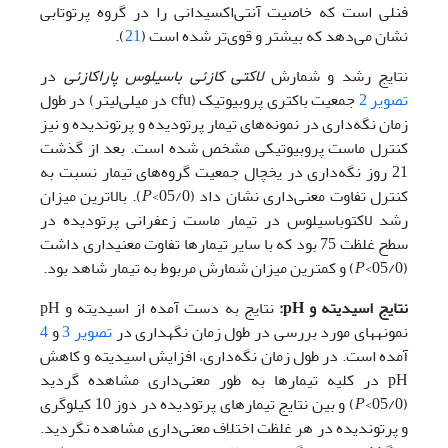
فنلی است که خاصیت آنتی‌اکسیدانی را در گروه پرتوتابی
نشان می‌دهد که بیشتر و قوی‌تر شده است (
21
).
نتایج رشد و شمارش
لاکتی کازئی باسیلوس پاراکازئی
در
تصویر 2
جمعیت باکتری پروبیوتیک (cfu در میلی‌لیتر) در طول
زمان نگه‌داری در نمونه‌های تیمار پرتودیده و پرتوندیده و نیز
کنترل ماست پروبیوتیکی مشخص شده است. بعد از گذشت
21 روز نگه‌داری در یخچال جمعیت گروه‌های تیمار نسبت به
کنترل تفاوت معنی‌داری نشان داد (05/0>
P
). بالاترین میزان
رشد لاکتوباسیلوس در تیمار ماست زعفرانی پرتودیده در
سطح غلظت 75 بود که با سایر تیمارها تفاوت معنی­داری داشت
(05/0>
P
) و کمترین میزان شمارش مربوط به تیمار شاهد بود.
نتایج اسیدیته و
pH
:
نتایج به دست آمده از اسیدیته و pH
نمونه­های مورد بررسی در طول زمان نگه­داری در
تصویر 3
و
4
آمده است. در طول زمان نگه‌داری، افزایش اسیدیته و کاهش
pH در کلیه تیمارها به طور معنی‌داری مشاهده گردید
(05/0>
P
) و بین نتایج تیمارهای پرتودیده در دوز 10 کیلوگری
و پرتوندیده در هر غلظت اختلاف معنی‌داری مشاهده نگردید.