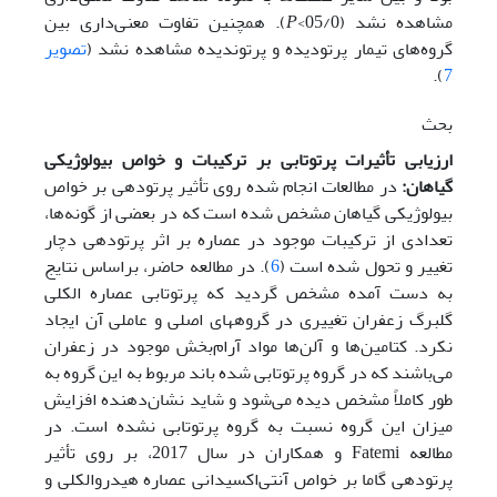
مشاهده نشد (05/0>
P
). همچنین تفاوت معنی‌داری بین
گروه‌های تیمار پرتودیده و پرتوندیده مشاهده نشد (
تصویر
).
7
بحث
ارزیابی تأثیرات پرتوتابی بر ترکیبات و خواص بیولوژیکی
گیاهان:
در مطالعات انجام شده روی تأثیر پرتودهی بر خواص
بیولوژیکی گیاهان مشخص شده است که در بعضی از گونه‌ها،
تعدادی از ترکیبات موجود در عصاره بر اثر پرتودهی دچار
تغییر و تحول شده‌ است (
6
). در مطالعه حاضر، براساس نتایج
به دست آمده مشخص گردید که پرتوتابی عصاره الکلی
گلبرگ زعفران تغییری در گروه­های اصلی و عاملی آن ایجاد
نکرد. کتامین‌ها و آلن‌ها مواد آرام‌بخش موجود در زعفران
می‌باشند که در گروه پرتوتابی شده باند مربوط به این گروه به
طور کاملاً مشخص دیده می‌شود و شاید نشان‌دهنده افزایش
میزان این گروه نسبت به گروه پرتوتابی نشده است. در
مطالعه Fatemi و همکاران در سال 2017، بر روی تأثیر
پرتودهی گاما بر خواص آنتی‌اکسیدانی عصاره هیدروالکلی و