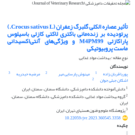
تأثیر عصاره الکلی گلبرگ زعفران (Crocus sativus L.)
پرتو‌دیده بر زنده‌مانی باکتری لاکتی کازئی باسیلوس
پاراکازئی M4PM99 و ویژگی‌های آنتی‌اکسیدانی
ماست پروبیوتیکی
نوع مقاله : بهداشت مواد غذایی
نویسندگان
3
2
1
پوریا قربان زاده
مهنوش پارسایی مهر
مرضیه حیدریه
2
اشکان جبلی جوان
1
دانش‌آموخته دانشکده دامپزشکی، دانشگاه سمنان، سمنان، ایران
2
گروه بهداشت مواد غذایی، دانشکده دامپزشکی، دانشگاه سمنان، سمنان،
ایران
3
پژوهشگاه علوم و فنون هسته‎ای،تهران، ایران
10.22059/jvr.2023.360545.3358
چکیده