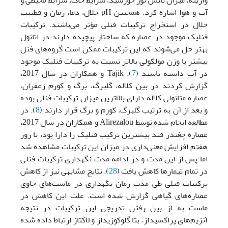
واریته، میزان تابش نور خورشید، شرایط خاک، شرایط محیطی و
آب و هوا اشاره کرد. همچنین pH حلال، دما، زمان و قطبیت
حلال در استخراج ترکیبات فنلی مؤثر می‌باشند. ترکیبات
فنلیک موجود در عصاره که ساختار پیچیده دارند در اتانول
بهتر حل می‌شوند که این ترکیبات ممکن است گروه‌های فنل
بیشتر یا وزن مولکولی بالاتر نسبت به ترکیبات فنلیک موجود
در آب داشته باشند (
7
). Tajik و همکاران در سال 2017،
گزارش کردند در بین کلاله، گلبرگ، برگ و کورم زعفران،
عصاره متانولی کلاله دارای بالاترین میزان ترکیبات فنلی بوده
و بعد از آن به ترتیب گلبرگ، کورم و برگ قرار دارند (
8
). در
مطالعه انجام شده توسط Alirezalou و همکاران در سال 2017،
عصاره چغندر قند بیشترین ترکیب فنلیک را دارا بود، تا روز
هفتم افزایش معنی‌داری در میزان این ترکیبات مشاهده شد
اما پس از این مدت و در ادامه مدت نگهداری ترکیبات فنلی
در تمام تیمارها کاهش یافت (
28
). نتایج مشابهی نیز از کاهش
ترکیبات فنلی طی مدت زمان نگهداری در ماست‌های حاوی
عصاره‌های گیاهی گزارش شده است. علت این کاهش در
ماست به از بین رفتن تدریجی این ترکیبات در نتیجه
آنزیم‌‌های پراکسیداز، بتا گلوکوزیداز و لاکتاز ارتباط داده شده