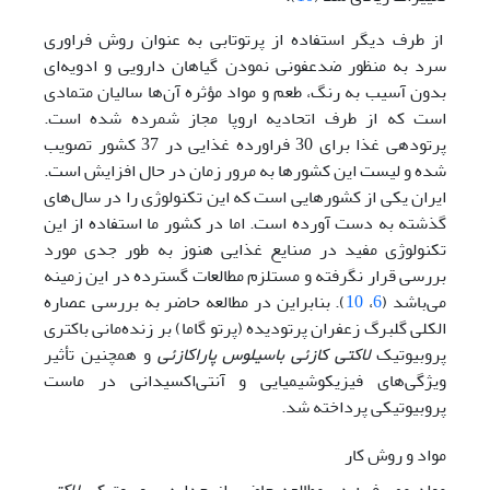
از طرف دیگر استفاده از پرتوتابی به عنوان روش فراوری
سرد به منظور ضدعفونی نمودن گیاهان دارویی و ادویه‌ای
بدون آسیب به رنگ، طعم و مواد مؤثره آن‌ها سالیان متمادی
است که از طرف اتحادیه اروپا مجاز شمرده شده است.
پرتودهی غذا برای 30 فراورده غذایی در 37 کشور تصویب
شده و لیست این کشورها به مرور زمان در حال افزایش است.
ایران یکی از کشورهایی است که این تکنولوژی را در سال‌های
گذشته به دست آورده است. اما در کشور ما استفاده از این
تکنولوژی مفید در صنایع غذایی هنوز به طور جدی مورد
بررسی قرار نگرفته و مستلزم مطالعات گسترده در این زمینه
می‌باشد (
6
،
10
). بنابراین در مطالعه حاضر به بررسی عصاره
الکلی گلبرگ زعفران پرتودیده (پرتو گاما) بر زنده‌مانی باکتری
پروبیوتیک‌
لاکتی کازئی باسیلوس پاراکازئی
و همچنین تأثیر
ویژگی‌های فیزیکوشیمیایی و آنتی‌اکسیدانی در ماست
پروبیوتیکی پرداخته شد.
مواد و روش‌ کار