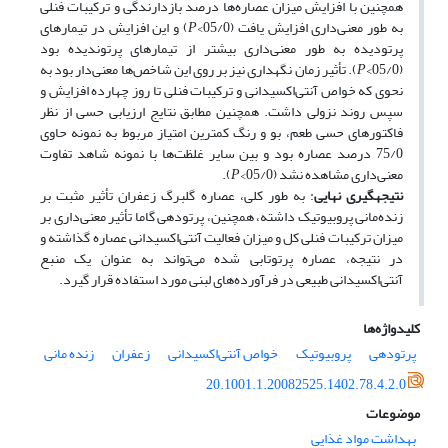
همچنین با افزایش میزان عصاره‌ها درصد بازدارندگی و ترکیبات فنلی
به طور معنی‌داری افزایش یافت (05/0>
P
) و این افزایش در تیمارهای
پرتودیده به طور معنی‌داری بیشتر از تیمارهای پرتوندیده بود
(05/0>
P
). تأثیر زمان نگهداری نیز بر روی این شاخص‌ها معنی‌دار بود به
نحوی که خواص آنتی‌اکسیدانی و ترکیبات فنلی تا روز چهارده افزایش و
سپس روند نزولی داشت. همچنین مطابق نتایج ارزیابی حسی از نظر
فاکتورهای حسی طعم، بو و رنگ کمترین امتیاز مربوط به نمونه حاوی
75/0 درصد عصاره بود و بین سایر غلظت‌ها با نمونه شاهد تفاوت
معنی‌داری مشاهده نشد (05/0>
P
).
نتیجه­گیری نهایی
: به طور کلی، عصاره گلبرگ زعفران تأثیر مثبت بر
زنده‌مانی پروبیوتیک داشته، همچنین، پرتودهی گاما تأثیر معنی‌داری بر
میزان ترکیبات فنلی کل و میزان فعالیت آنتی‌اکسیدانی عصاره گذاشته و
در نتیجه، عصاره پرتوتابی شده می‌تواند به عنوان یک منبع
آنتی‌اکسیدانی طبیعی در فرآورده‌های لبنی مورد استفاده قرار گیرد.
کلیدواژه‌ها
پرتودهی
پروبیوتیک
خواص آنتی‌اکسیدانی
زعفران
زنده مانی
20.1001.1.20082525.1402.78.4.2.0
موضوعات
بهداشت مواد غذایی