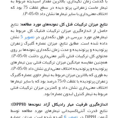
با گذشت زمان نگه­داری، بالاترین مقدار اسیدیته مربوط به
تیمار ماست زعفرانی پرتو دیده در سطح غلظت 75 بود که
اختلاف معنی‌داری با سایر تیمارها نشان داد (05/0>
P
).
نتایج میزان ترکیبات فنل کل نمونه‌های مورد مطالعه:
نتایج
حاصل از اندازه‌گیری میزان ترکیبات فنلیک کل مربوط به
تیمارهای مورد بررسی در طول نگه‌داری در
تصویر 5
نشان
داده شده است. مطابق نتایج، میزان عصاره گلبرگ زعفران
پرتو‌دیده و پرتو‌ندیده و مدت زمان نگه‌داری نمونه‌ها بر روی
محتوای کل ترکیبات فنلی تأثیر معنی‌داری داشت (05/0>
P
).
همچنین مقایسه میانگین میزان ترکیبات فنلی بین تیمارهای
پرتودیده و پرتوندیده اختلاف معنی‌داری نشان داد (05/0>
P
)،
به طوری که بالاترین میزان مربوط به تیمار حاوی عصاره گلبرگ
زعفران پرتودیده با غلظت 75/0 درصد بود که با سایر تیمارها
اختلاف معنی‌داری نشان داد و کمترین میزان ترکیبات فنلی
مربوط به تیمار کنترل (بدون عصاره) بود.
اندازه‌گیری ظرفیت مهار رادیکال آزاد نمونه‌ها (
DPPH
):
نتایج قدرت آنتی‌اکسیدانی تیمارهای مورد مطالعه توسط
آزمون DPPH در
تصویر 6
آورده شده است. میزان عصاره