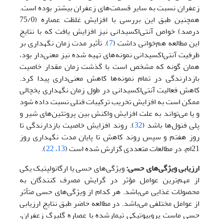
زعفران نسبت به سایر قسمت‌های زعفران بیشتر بوده است.
همچنین طبق این بررسی با افزایش غلظت عصاره (75/0
درصد) خواص آنتی‌اکسیدانی نیز افزایش یافت که با نتایج
این مطالعه هم‌خوانی داشت (
7
). تأثیر مدت زمان نگهداری بر
ظرفیت آنتی‌اکسیدانی نمونه‌های تهیه شده نیز معنی‌دار بود،
همان گونه که مشخص است با گذشت زمان مقدار خاصیت
بازدارندگی در تمام نمونه‌ها کاهش معنی‌داری پیدا کرد.
کاهش فعالیت آنتی‌اکسیدانی در طول زمان نگهداری یخچالی
ممکن است به افزایش تخریب ترکیبات فنلی نسبت داده شود
و یا می‌تواند به علت افزایش واکنش بین پروتئین‌های شیر و
پلی فنول‌ها باشد (
32
). روند افزایش خاصیت بازدارندگی تا
روز هفتم و سپس روند کاهش تا پایان مدت نگهداری روز
21ام، در مطالعات متعددی گزارش شده است (
13
،
22
).
ارزیابی ویژگی‌های حسی:
ویژگی‌های حسی یا ارگانولپتیک یکی
از مهم‌ترین عوامل مؤثر در گرایش مصرف ‌کنندگان به
محصولات غذایی می‌باشد. هر کدام از ویژگی‌های حسی متأثر
از عوامل مختلفی می‌باشد. در مطالعه حاضر طبق نتایج ارزیابی
حسی ماست پروبیوتیکی تیمارشده با عصاره گلبرگ زعفران،