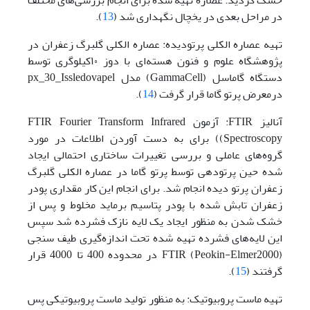
خشک گردید. عصاره تهیه شده برای انجام بررسی‌های مختلف
در مراحل بعدی در یخچال نگهداری شد (
13
).
تهیه عصاره الکلی پرتودیده: عصاره الکلی گلبرگ زعفران در
پژوهشگاه علوم و فنون هسته‌ای با دوز ۱۰کیلوگری توسط
دستگاه گاماسل (GammaCell) مدل px_30_Issledovapel
درمعرض پرتو گاما قرار گرفت (
14
).
آنالیز FTIR: آزمون FTIR Fourier Transform Infrared
Spectroscopy)) برای به دست آوردن اطلاعات در مورد
گروه‌های عاملی و بررسی تغییرات ساختاری احتمالی ایجاد
شده حین پرتودهی توسط پرتو گاما در عصاره الکلی گلبرگ
زعفران پرتو دیده انجام شد. برای انجام این کار مقداری پودر
زعفران تابش شده با پودر پتاسیم برماید مخلوط و پس از
خشک شدن به منظور ایجاد یک لایه نازک فشرده شد سپس
این لایه‌های فشرده تهیه شده تحت اندازه‌گیری طیف سنجی
FTIR (Peokin-Elmer2000) در محدوده 400 تا 4000 قرار
گرفتند (
15
).
تهیه ماست پروبیوتیک: به منظور تولید ماست پروبیوتیکی پس