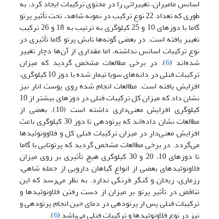
اسانس مامیران، تغییراتی را در محتوی ترکیبات ایجاد کرد، به
طوری که تعداد 22 نوع ترکیب در نمونه شاهد، تحت تأثیر پرتو
گاما با دوزهای 10 و 25 کیلوگری به ترتیب به 18 و 26 ترکیب
تغییر یافته است. در بعضی گونه‌ها تابش پرتو گاما تأثیری در
نوع ترکیبات اسانس نداشته، اما مقداری از آن‌ها دچار تغییر
شده‌اند (
6
). در برخی مطالعات مشخص گردید که میزان
ترکیبات فنلی در دانه‌های سویا تیمار شده با دوز 10 کیلوگری،
افزایش یافته است. مطالعات انجام شده روی پوست انار نیز
نشان داد که میزان کل ترکیبات فنلی در دوزهای بیشتر از 10
کیلوگری افزایش معنی‌داری داشته است (10). بعضی از
مطالعات نشان داده‌اند که پرتودهی تا دوز 30 کیلوگری باعث
افزایش معنی‌دار در میزان ترکیبات فنلی کل و فلاوونوئیدها
می‌گردد. در برخی مطالعات مشخص گردید که پرتوتابی با گاما
تا دوزهای 10، 20 و 30 کیلوگری هیچ تأثیری بر روی میزان
فلاونوئیدهای بعضی از انواع گیاهان دارویی از جمله شاهی،
رزماری، ریحان و کنگر فرنگی ندارد. به نظر می‌رسد که این
تناقض در تأثیر پرتو بر میزان از دست رفتن فلاونوئیدها و
ترکیبات فنلی پس از پرتودهی در دمای حین انجام پرتودهی و
نیز در نوع فلاونوئیدها و ترکیبات فنلی می‌باشد (
6
).