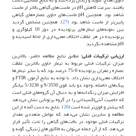
حاوی نعناع، شوید و ریحان پرداختند و به نتایج مشابهی دست
یافتند. سرعت کاهش pH در ماست‌های گیاهی بالاتر از ماست
شاهد بود. همچنین pH ماست‌های حاوی عصاره‌های گیاهی
پایین‌تر از ماست شاهد بود (
27
). همچنین مشخص گردید
بین نمونه‌های تیمارهای پرتودیده در دوز 10 کیلوگری و
پرتوندیده در هر غلظت اختلاف معنی‌داری از لحاظ اسیدیته و
pH مشاهده نگردید.
ارزیابی ترکیبات فنلی
:
مطابق نتایج مطالعه حاضر، بالاترین
میزان ترکیبات فنلی مربوط به تیمار حاوی بالاترین غلظت
عصاره زعفران پرتودیده 75/0 درصد بود که با سایر تیمارها
اختلاف معنی‌داری نشان داد. با توجه به نتایج آزمون FTIR و
پیک‌های حاصله، وجود دو باند قوی 9/3550 و 5/3236 بیانگر
افزایش میزان رنگدانه‌ها و به دنبال آن گروه‌های فنلی است
که خاصیت آنتی‌اکسیدانی را در گروه پرتوتابی نشان می‌دهد
که بیشتر و قوی‌تر شده است (
20
). نتایج به دست آمده از این
مطالعه و سایرین نشان می‌دهد که عوامل متعددی مقدار
ترکیبات فنلی موجود در بافت‌های گیاهی را تحت تأثیر قرار
می‌دهد، که از آن جمله می‌توان به فاکتورهای ژنتیکی، گونه و