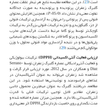
است (
23
). در این مطالعه مقایسه نتایج هر تیمار غلظت عصاره
گلبرگ زعفران پرتودیده و پرتوندیده به صورت جداگانه
تفاوت معنی‌دار نشان داد (05/0>
P
). همچنین افزایش محتوای
فنولی پس از پرتوتابی را می‌توان به آزادسازی ترکیبات فنولی
از جزء گلیکوزیدی و تجزیه ترکیبات فنولی بزرگ‌تر به ترکیبات
کوچک‌تر توسط پرتو گاما مرتبط دانست. فرآیندهای مخرب
اکسیداسیون و پرتو گاما قادر به شکستن پیوندهای شیمیایی
پلی‌فنول‌ها و در نتیجه آزادسازی مواد فنولی محلول با وزن
مولکولی کم می‌باشند (
29
).
ارزیابی فعالیت آنتی اکسیدانی (
DPPH
):
ترکیبات بیولوژیکی
و فعالیت آنتی‌رادیکالی عصاره گلبرگ زعفران توسط Serrano-
Diaz و همکاران در سال 2012، مورد ارزیابی قرار گرفت و
مشاهده شد زعفران می‌تواند به عنوان آنتی‌اکسیدان در
غذاهای فراسودمند و نوشیدنی‌ها استفاده شود. در این
مطالعه، دریافتند گلبرگ به عنوان مهم‌ترین محصول جانبی
زعفران، مقادیر قابل‌ توجهی ترکیبات فنلی با قدرت
آنتی‌اکسیدانی بالا دارد. همچنین میزان عصاره اضافه شده و
مدت نگه‌داری روی خاصیت بازدارندگی DPPH اثر معنی‌داری