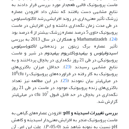
ماست پروبیوتیک قالبی طعم‌دار مورد بررسی قرار دادند به
نتایج مشابهی دست یافتند که نشان داد افزودن عصاره
زرشک تأثیر معنی‌داری در روند افرایشی رشد لاکتوباسیلوس
در طی مدت زمان نگه‌داری داشته و این افزایش در ماست
پروبیوتیک حاوی 5 درصد عصاره زرشک بیشتر از 4 درصد بود
(
24
). Marhamatizadeh و همکاران در سال 2013 به بررسی
تأثیر عصاره برگ زیتون بر زنده‌مانی
لاکتوباسیلوس
اسیدوفیلوس
و
بیفیدوباکتریوم بیفیدوم
در شیر و ماست
پروبیوتیکی در طی 21 روز نگه‌داری در یخچال پرداختند و به
نتایج مشابهی رسیدند (
23
). حداقل میزان باکتری‌های
6
پروبیوتیک به کار رفته در فراورده‌های پروبیوتیک را 10
cfu
در میلی‌لیتر بیان نمودند (
25
). در این مطالعه نیز تعداد
باکتری‌های زنده پروبیوتیک موجود در ماست در طی 21 روز
7
نگه‌داری در یخچال در حد قابل قبول 10
cfu در میلی‌لیتر
گزارش شد.
بررسی تغییرات اسیدیته و
pH
:
افزودن عصاره‌های گیاهی به
ماست پروبیوتیک منجر به افزایش معنی‌دار اسیدیته و کاهش
pH نسبت به نمونه شاهد شد (05/0>
P
). علت این امر، آن