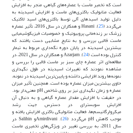
است که تخمیر ماست با عصاره‌های گیاهی، منجر به افزایش
فعالیت متابولیک باکتری‌های ماست و افزایش اسیدیته به
دلیل تولید اسیدهای آلی توسط باکتری‌های اسید لاکتیک
می‌گردد (
25
). Hasani و همکاران در سال 2016، تأثیر عصاره
زرشک بر زنده‌مانی پروبیوتیک و خصوصیات فیزیکوشیمیایی
ماست قالبی بررسی و به نتایج مشابهی دست یافتند که
بیشترین اسیدیته در پایان دوره نگه‌داری مربوط به تیمار
کنترل بوده است (
24
). Azarjam و همکاران در سال 2021، در
مطالعه‌ای اثر عصاره چای سبز بر ماست قالبی را بررسی و
مشاهده نمودند که تغییرات اسیدیته در طول نگهداری
نمونه‌ها روند افزایشی داشته و پایین‌ترین اسیدیته در نمونه،
حاوی بیشترین میزان عصاره بوده است. همچنین تأثیر میزان
عصاره و زمان نگهداری نیز بر روی شاخص pH معنی‌دار بود.
در حقیقت با افزایش مقدار عصاره گیاهی و به دنبال آن
افزایش سوبسترای در دسترس جهت رشد
میکروارگانیسم‌ها، فعالیت متابولیکی باکتری افزایش یافته و
موجب کاهش pH می‌گردد (
26
). Amirdivaniو Salihin در
سال 2011، به بررسی تغییر در ویژگی‌های تخمیری ماست