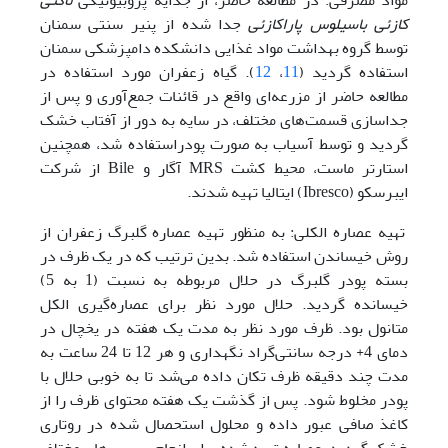
مواد مصرفی: در مطالعه حاضر، از جدایه پروبیوتیکی
لاکتی
کازئی باسیلوس پاراکازئی
جدا شده از پنیر سنتی سمنان
توسط گروه بهداشت مواد غذایی دانشکده دامپزشکی سمنان
استفاده گردید (
11
،
12
). گیاه زعفران مورد استفاده در
مطالعه حاضر از مزرعه‌ای واقع در قائنات جمع‌آوری و پس از
جداسازی قسمت‌های مختلف، در سایه به دور از آفتاب خشک
گردید و توسط آسیاب به صورت پودراستفاده شد، همچنین
استارتر ماست، محیط کشت MRS آگار و Bile از شرکت
ایبرسکو (Ibresco) ایتالیا تهیه شدند.
تهیه عصاره الکلی: به منظور تهیه عصاره گلبرگ زعفران از
روش خیساندن استفاده شد. بدین ترتیب که در یک ظرف در
بسته پودر گلبرگ در حلال مربوطه به نسبت (1 به 5)
خیسانده گردید. حلال مورد نظر برای عصاره‌گیری الکل
متانول بود. ظرف مورد نظر به مدت یک هفته در یخچال در
دمای 4+ درجه سانتی‌گراد نگهداری و هر 12 تا 24 ساعت به
مدت چند دقیقه ظرف تکان داده می‌شد تا به خوبی حلال با
پودر مخلوط شود. پس از گذشت یک هفته محتوای ظرف را از
کاغذ صافی عبور داده و محلول استحصال شده در روتاری