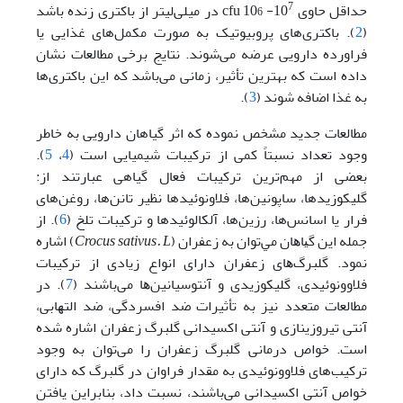
6
7
حداقل حاوی 10
- 10
cfu در میلی‌لیتر از باکتری زنده باشد
(
2
). باکتری‌های پروبیوتیک به صورت مکمل‌های غذایی یا
فراورده دارویی عرضه می‌شوند. نتایج برخی مطالعات نشان
داده است که بهترین تأثیر، زمانی می‌باشد که این باکتری‌ها
به غذا اضافه شوند (
3
).
مطالعات جدید مشخص نموده که اثر گیاهان دارویی به خاطر
وجود تعداد نسبتاً کمی از ترکیبات شیمیایی است (
4
،
5
).
بعضی از مهم‌ترین ترکیبات فعال گیاهی عبارتند از:
گلیکوزیدها، ساپونین‌ها، فلاونوئیدها نظیر تانن‌ها، روغن‌های
فرار یا اسانس‌ها، رزین‌ها، آلکالوئیدها و ترکیبات تلخ (
6
). از
ﺟﻤﻠﻪ اﻳﻦ ﮔﻴﺎﻫﺎن ﻣﻲ‌ﺗﻮان ﺑﻪ زﻋﻔﺮان (
Crocus sativus. L
) اﺷﺎره
ﻧﻤﻮد. ﮔﻠﺒﺮگ‌ﻫﺎی زﻋﻔﺮان دارای اﻧﻮاع زﯾﺎدی از ترکیبات
ﻓﻼووﻧﻮﺋﯿﺪی، ﮔﻠﯿﮑﻮزﯾﺪی و آﻧﺘﻮﺳﯿﺎﻧﯿﻦ‌ﻫﺎ می‌باشند (
7
). در
ﻣﻄﺎﻟﻌﺎت ﻣﺘﻌﺪد ﻧﯿﺰ ﺑﻪ ﺗﺄﺛﯿﺮات ﺿﺪ اﻓﺴﺮدﮔﯽ، ﺿﺪ اﻟﺘﻬﺎﺑﯽ،
آنتی تیروزینازی و آنتی اکسیدانی گلبرگ زعفران اشاره شده
است. خواص درمانی گلبرگ زعفران را می‌توان به وجود
ترکیب‌های فلاوونوئیدی به مقدار فراوان در گلبرگ که دارای
خواص آنتی اکسیدانی می‌باشند، نسبت داد، ﺑﻨﺎﺑﺮاﻳﻦ ﻳﺎﻓﺘﻦ