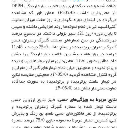
اضافه شده و مدت نگه‌داری روی خاصیت بازدارندگی DPPH
اثر معنی‌داری داشت (05/0>
P
). همان طور که مشاهده
می‌گردد در ابتدای دوره نگهداری تا روز هفت میزان فعالیت
آنتی‌اکسیدانی در تمام نمونه‌ها روند افزایشی داشته و سپس
تا پایان دوره (روز 21)، سیر نزولی داشت. در مجموع درصد
مهارکنندگی در بین تیمارهای مختلف گلبرگ زعفران، تیمار
گلبرگ زعفران پرتودیده در سطح غلظت 75/0 درصد با 11/48
درصد در روز هفت بیشترین خاصیت بازدارندگی را نشان
داد. مطابق تصویر اختلاف معنی‌داری میان تیمارهای پرتو دیده
و پرتو ندیده و همچنین میان تمام تیمارهای گلبرگ زعفران و
گروه کنترل مشاهده گردید (05/0>
P
). همچنین مقایسه نتایج
هر تیمار غلظت پرتودیده و پرتوندیده به صورت جداگانه
تفاوت معنی‌دار نشان داد (05/0>
P
).
نتایج مربوط به ویژگی‌های حسی:
طبق نتایج ارزیابی حسی
ماست تیمار شده با عصاره گلبرگ زعفران پرتودیده و
پرتوندیده، از نظر فاکتورهای حسی طعم، بو، رنگ و پذیرش
کلی، کمترین امتیاز مربوط به نمونه حاوی 75/0 درصد عصاره
بود و بین سایر غلظت‌ها با نمونه شاهد تفاوت معنی‌داری