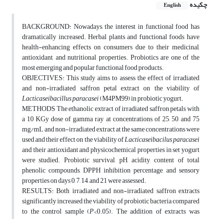
چکیده
English
BACKGROUND: Nowadays, the interest in functional food has
dramatically increased. Herbal plants and functional foods have
health-enhancing effects on consumers due to their medicinal,
antioxidant, and nutritional properties. Probiotics are one of the
most emerging and popular functional food products.
OBJECTIVES: This study aims to assess the effect of irradiated
and non-irradiated saffron petal extract on the viability of
Lacticaseibacillus paracasei
(M4PM99) in probiotic yogurt.
METHODS The ethanolic extract of irradiated saffron petals with
a 10 KGy dose of gamma ray at concentrations of 25, 50, and 75
mg/mL and non-irradiated extract at the same concentrations were
used and their effect on the viability of
Lacticaseibacilus paracasei
and their antioxidant and physicochemical properties in set yogurt
were studied. Probiotic survival, pH, acidity, content of total
phenolic compounds, DPPH inhibition percentage, and sensory
properties on days 0, 7, 14, and 21 were assessed.
RESULTS: Both irradiated and non-irradiated saffron extracts
significantly increased the viability of probiotic bacteria compared
to the control sample (
P
<0.05). The addition of extracts was