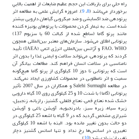
راه ﺣﻠﻲ ﺑﺮای ﺑﺎزﻳﺎﻓﺖ اﻳﻦ ﺣﺠﻢ ﻋﻈﻴﻢ ﺿﺎﻳﻌﺎت از اﻫﻤﻴﺖ ﺑﺎﻻﻳﻲ
ﺑﺮﺧﻮردار ﻣﻲ‌ﺑﺎﺷﺪ (
8
،
9
). امروزه گرایش علمی به مطالعه اثر
پرتودهی ضد اکسایشی و ضد میکروبی گیاهان دارویی بیشتر
شده است. به تیمار کردن محصولات با پرتوهای یونیزه کننده
مانند پرتو گاما (ساطع شده از کبالت 60 یا سزیوم ‌137)
پرتوتابی اطلاق می‌شود. سازمان‌های معتبر بین‌المللی همچون
FAO، WHO و آژانس بین‌المللی انرژی اتمی (IAEA) تأیید
کردند که پرتودهی، می‌تواند سلامت و ایمنی غذا را بدون اثر
نامناسبی در سلامت انسان فراهم کند. مطالعات بیانگر آن
است که پرتوتابی تا دوز 10 کیلوگری از پرتو گاما هیچ‌گونه
سمیت و اثر نامطلوبی در محصولات کشاورزی ایجاد نمی‌کند.
در مطالعه Salehi Surmaghi و همکاران در سال 2007 تأثیر
پرتوتابی (گاما) با شدت 10 و 25 کیلوگری روی 10 گیاه دارویی
خشک شده نعناع قمی، نعناع فلفلی، گشنیز، رازیانه، زنجبیل،
زیره سیاه، زیره سبز، بادرنجبویه، آویشن باغی و آویشن
شیرازی مشخص گردید که در 9 گیاه با اشعه 25 کیلو‌گری در
دو حالت بدون تغییر مانده بود. البته با اشعه 10 کیلوگری
تغییری در اسانس‌ها رخ نداد و تنها اسانس گشنیز دچار
تغییرات زیادی شد (
10
).