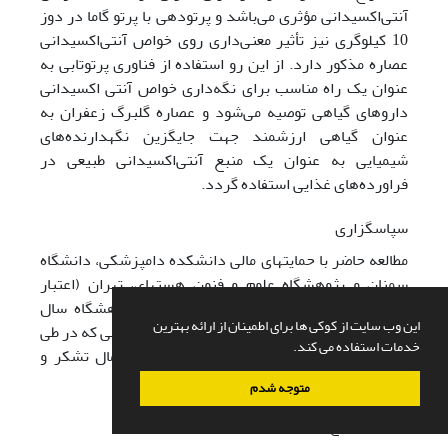
آنتی‌اکسیدانی مؤثری می‌باشد و پرتودهی با پرتو گاما در دوز
10 کیلوگری نیز تأثیر معنی‌داری روی خواص آنتی‌اکسیدانی
عصاره مذکور دارد. از این رو استفاده از فناوری پرتوتابی به
عنوان یک راه مناسب برای نگه‌داری خواص آنتی اکسیدانی
داروهای گیاهی توصیه می‌شود و عصاره گلبرگ زعفران به
عنوان گیاهی ارزشمند جهت جایگزین نگهدارنده‌های
شیمیایی به عنوان یک منبع آنتی‌اکسیدانی طبیعی در
فراورده‌های غذایی استفاده گردد.
سپاسگزاری
مطالعه حاضر با حمایت­های مالی دانشکده دامپزشکی، دانشگاه
سمنان و پژوهشگاه علوم و فنون هسته­ای، تهران (اﻋﺘﺒﺎر
وﯾﮋه ﭘﮋوﻫﺸﯽ (ﮔﺮﻧﺖ) اعضای هیات علمی پژوهشگاه سال
این وب سایت از کوکی ها برای اطمینان از ارائه بهترین
1400) انجام شده است. نویسندگان از تمام عزیزانی که در طی
خدمات استفاده می کند.
مطالعه و نگارش این مقاله یاریگرمان بودند کمال تشکر و
قدردانی را دارند.
متوجه شدم
تعارض منافع