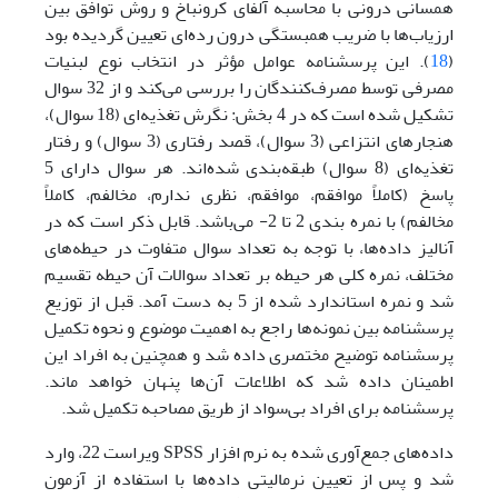
همسانی درونی با محاسبه آلفای کرونباخ و روش توافق بین
ارزیاب‌ها با ضریب همبستگی درون رده‌ای تعیین گردیده بود
(
18
). این پرسشنامه عوامل مؤثر در انتخاب نوع لبنیات
مصرفی توسط مصرف‌کنندگان را بررسی می‌کند و از 32 سوال
تشکیل شده است که در 4 بخش: نگرش تغذیه‌ای (18 سوال)،
هنجارهای انتزاعی (3 سوال)، قصد رفتاری (3 سوال) و رفتار
تغذیه‌ای (8 سوال) طبقه‌بندی شده‌اند. هر سوال دارای 5
پاسخ (کاملاً موافقم، موافقم، نظری ندارم، مخالفم، کاملاً
مخالفم) با نمره بندی 2 تا 2- می‌باشد. قابل ذکر است که در
آنالیز داده‌ها، با توجه به تعداد سوال متفاوت در حیطه‌های
مختلف، نمره کلی هر حیطه بر تعداد سوالات آن حیطه تقسیم
شد و نمره استاندارد شده از 5 به دست آمد. قبل از توزیع
پرسشنامه بین نمونه‌ها راجع به اهمیت موضوع و نحوه تکمیل
پرسشنامه توضیح مختصری داده شد و همچنین به افراد این
اطمینان داده شد که اطلاعات آن‌ها پنهان خواهد ماند.
پرسشنامه برای افراد بی‌سواد از طریق مصاحبه تکمیل شد.
داده‌های جمع‌آوری شده به نرم افزار SPSS ویراست 22، وارد
شد و پس از تعیین نرمالیتی داده‌ها با استفاده از آزمون