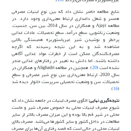
نتایج مطالعه حاضر نشان داد که بین نوع لبنیات مصرفی
همسر و شغل دامداری ارتباط معنی‌داری وجود دارد. در
مطالعه Ajayi و همکاران در سال 2014، بین سن، جنسیت،
وضعیت زناشویی، سطح درآمد، سطح تحصیلات، عادات غذایی
پرخطر و نوشیدن شیر غیرپاستوریزه همبستگی بالایی
مشاهده شد و به این نتیجه رسیدند که اگرچه
مصرف‌کنندگان ممکن است از خطرات مواد غذایی آگاهی
داشته باشند، اما دانش به تغییر در رفتارهای غذایی منجر
نشده است (
20
). همچنین در مطالعه Alighadri و همکاران در
سال 2020، ارتباط معنی‌داری بین نوع شیر مصرفی و سطح
تحصیلات، سن و وضعیت تحصیلی سرپرست خانوار دیده شد
).
16
(
نتیجه‌گیری نهایی:
الگوی مصرف لبنیات در جامعه نشان داد که
شیوع مصرف لبنیات محلی به خصوص مصرف شیر و ماست
محلی در شهر قم بالا بوده و این میزان مصرف بالاتر از سایر
مطالعات در داخل کشور و سایر کشورها می‌باشد. مصرف بالای
لبنیات محلی در حالی است که قصد رفتاری آن‌ها برای مصرف