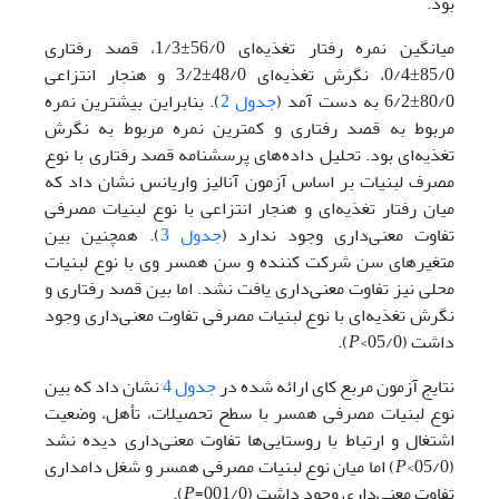
بود.
میانگین نمره رفتار تغذیه‌ای 56/0±1/3، قصد رفتاری
85/0±0/4، نگرش تغذیه‌ای 48/0±3/2 و هنجار انتزاعی
80/0±6/2 به دست آمد (
جدول 2
). بنابراین بیشترین نمره
مربوط به قصد رفتاری و کمترین نمره مربوط به نگرش
تغذیه‌ای بود. تحلیل داده‌های پرسشنامه قصد رفتاری با نوع
مصرف لبنیات بر اساس آزمون آنالیز واریانس نشان داد که
میان رفتار تغذیه‌ای و هنجار انتزاعی با نوع لبنیات مصرفی
تفاوت معنی‌داری وجود ندارد (
جدول 3
). همچنین بین
متغیرهای سن شرکت کننده و سن همسر وی با نوع لبنیات
محلی نیز تفاوت معنی‌داری یافت نشد. اما بین قصد رفتاری و
نگرش تغذیه‌ای با نوع لبنیات مصرفی تفاوت معنی‌داری وجود
داشت (05/0>
P
).
نتایج آزمون مربع کای ارائه شده در
جدول 4
نشان داد که بین
نوع لبنیات مصرفی همسر با سطح تحصیلات، تأهل، وضعیت
اشتغال و ارتباط با روستایی‌ها تفاوت معنی‌داری دیده نشد
(05/0>
P
) اما میان نوع لبنیات مصرفی همسر و شغل دامداری
تفاوت معنی‌داری وجود داشت (001/0=
P
).