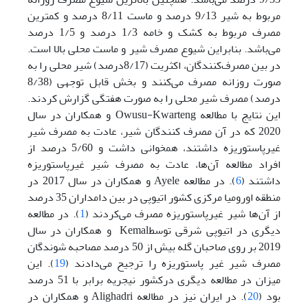
مربوط به شیر 9/13 درصد و ماست 8/11 درصد و کمترین
مصرف مربوط به کشک و خامه 1/3 درصد و 1/5 درصد
می‌باشد. بنابراین شیوع مصرف شیر و ماست محلی بالا است.
در بین مصرف‌کنندگان، اکثریت (8/17درصد) شیر محلی را به
صورت روزانه مصرف می‌کنند و بخش قابل ‌توجهی (8/38
درصد) مصرف شیر محلی را به صورت هفتگی گزارش کردند.
این نتایج با مطالعه Owusu-Kwarteng و همکاران در سال
2020 که در آن مصرف کنندگان شیر، عادت به مصرف شیر
غیرپاستوریزه داشتند، همخوانی داشت و 5/60 درصد از
افراد مطالعه آن‌ها، عادت به مصرف شیر غیرپاستوریزه
داشتند (
6
). در مطالعه Ayele و همکاران در سال 2017 در
منطقه اورومیا مرکزی کشور اتیوپی در بین دامداران 35 درصد
از آن‌ها شیر غیرپاستوریزه مصرف می‌کردند (
1
). در مطالعه
دیگری در اتیوپی شرقی توسطKemal و همکاران در سال
2019 بر روی صاحبان گله بیش از 50 درصد مصاحبه شوندگان
مصرف شیر غیر پاستوریزه را ترجیح می‌دادند (
19
). این
میزان در مطالعه دیگری درکشور نیجریه برابر با 51 درصد
بود (
20
). در ایران نیز در مطالعه Alighadri و همکاران در