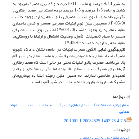
به شیر 9/13 درصد و ماست 8/11 درصد و کمترین مصرف مربوط به
کشک و خامه 1/3‌‌ درصد و 1/5 درصد بوده است. بین قصد رفتاری و
نگرش تغذیه‌ای با نوع لبنیات مصرفی تفاوت معنی‌داری وجود داشت
(05/0>
P
). همچنین میان نوع لبنیات مصرفی همسر و شغل دامداری
تفاوت معنی‌داری وجود داشت (001/0=
P
) اما بین نوع لبنیات مصرفی
همسر با سطح تحصیلات، تأهل، وضعیت اشتغال و ارتباط با روستای‌ها
تفاوت معنی‌داری دیده نشد (05/0>
P
).
نتیجه­گیری نهایی
: الگوی مصرف لبنیات در جامعه نشان داد که شیوع
مصرف لبنیات محلی به خصوص مصرف شیر و ماست محلی در شهر قم
بالا می‌باشد. مصرف بالای لبنیات محلی در حالی است که قصد رفتاری
آن‌ها برای مصرف لبنیات سالم بالا بوده اما نگرش تغذیه‌ای و رفتار
تغذیه‌ای مناسبی ندارند. به همین دلیل زمینه ابتلا به بیماری‌های
مشترک انسان و حیوان از جمله تب مالت در شهر قم بالاست.
کلیدواژه‌ها
بیماری‌های منتقله غذا
بیماری‌های مشترک
تب مالت
لبنیات
مواد
غذایی
20.1001.1.20082525.1402.78.4.7.5
موضوعات
اپیدمیولوژی و بهداشت عمومی