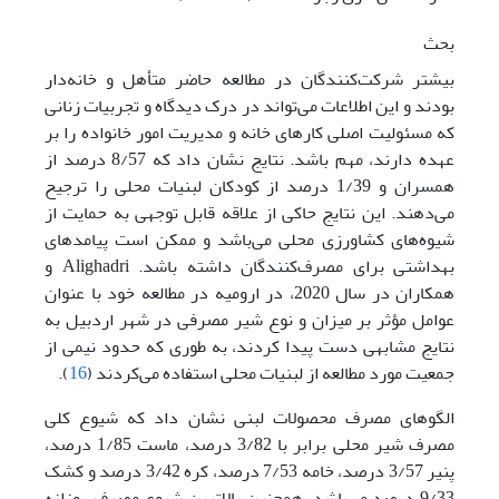
بحث
بیشتر شرکت‌کنندگان در مطالعه حاضر متأهل و خانه‌دار
بودند و این اطلاعات می‌تواند در درک دیدگاه و تجربیات زنانی
که مسئولیت اصلی کارهای خانه و مدیریت امور خانواده را بر
عهده دارند، مهم باشد. نتایج نشان داد که 8/57 درصد از
همسران و 1/39 درصد از کودکان لبنیات محلی را ترجیح
می‌دهند. این نتایج حاکی از علاقه قابل توجهی به حمایت از
شیوه‌های کشاورزی محلی می‌باشد و ممکن است پیامدهای
بهداشتی برای مصرف‌کنندگان داشته باشد. Alighadri و
همکاران در سال 2020، در ارومیه در مطالعه خود با عنوان
عوامل مؤثر بر میزان و نوع شیر مصرفی در شهر اردبیل به
نتایج مشابهی دست پیدا کردند، به طوری که حدود نیمی از
جمعیت مورد مطالعه از لبنیات محلی استفاده می‌کردند (
16
).
الگوهای مصرف محصولات لبنی نشان داد که شیوع کلی
مصرف شیر محلی برابر با 3/82 درصد، ماست 1/85 درصد،
پنیر 3/57 درصد، خامه 7/53 درصد، کره 3/42 درصد و کشک
9/33 درصد می‌باشد. همچنین بالاترین شیوع مصرف روزانه