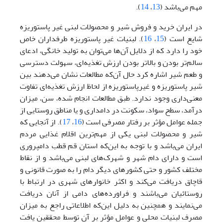
مهم می‌باشد (
13
،
14
).
در ایران خرید و فروش شیر و محصولات لبنی غیر پاستوریزه
شایع است (
15
،
16
). لبنیات غیر پاستوریزه طرفداران خاص
خود را دارد که از دلایل آن‌ها می‌توان به تولید خانگی، ادعای
سالم‌تر بودن و بالاتر بودن ارزش تغذیه‌ای، سهولت دسترسی
و طعم شیر اشاره کرد حال آن‌که مطالعات نشان می‌دهند بین
شیر پاستوریزه و غیرپاستوریزه از لحاظ ارزش تغذیه‌ای تفاوت
معنی‌داری وجود ندارد. طبق مطالعات انجام شده، سن، میزان
درآمد، سطح سواد، سکونت در دامداری و یا مناطق روستایی از
جمله عوامل مؤثر بر رفتار مصرفی است (
16
،
17
). از آنجایی که
شیر و محصولات لبنی یکی از مهم‌ترین اقلام غذایی مردم
ایران می‌باشد و با توجه به این‌که استان قم قطب دامپروری
است و دارای دام ‌شهر و شهرک‌های لبنی می‌باشد و از نقاط
مختلف کشور و حتی کشورهای دیگر دام را به صورت قانونی و
قاچاق دریافت می‌کند و اکثر خانوارهای شهری در ارتباط با
روستائیان می‌باشند و فراورده‌های دامی از آنان دریافت
می‌نمایند و همچنین به دلیل این‌که اطلاعاتی راجع به میزان
مصرف لبنیات محلی و عوامل مؤثر بر آن توسط محققین یافت