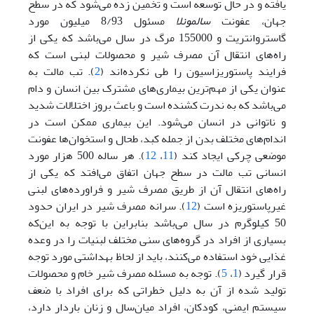
یافته و در حال ‌توسعه است و تخمین زده می‌شود که در سطح
جهان، عفونت
سالمونلا
مسئول 8/93 میلیون مورد
گاستروانتریت و 155000 مرگ در سال می‌باشد که یکی از
راه‌های انتقال آن مصرف شیر و محصولات لبنی است که
فرایند پاستوریزاسیون را طی نکرده‌اند (
2
). تب مالت به
عنوان یکی از مهم‌ترین بیماری‌های مشترک بین انسان و دام
می‌باشد که به ندرت کشنده است و باعث بروز اختلالات شدید
و ناتوانی در انسان می‌شود. این بیماری ممکن است در
اندام‌های مختلف بدن از جمله کبد، طحال و استخوان‌ها عفونت
موضعی چرکی ایجاد کند (
11
،
12
). هر ساله 500 هزار مورد
انسانی تب مالت در سطح جهان اتفاق می‌افتد که یکی از
راه‌های انتقال آن از طریق مصرف شیر و فراورده‌های لبنی
غیر‌پاستوریزه است (
12
). سرانه مصرف شیر در ایران حدود
50 کیلوگرم در سال می‌باشد بنابراین با توجه به این‌که
بسیاری از افراد در گروه‌های سنی مختلف لبنیات را در وعده
غذایی خود استفاده می‌کنند، باید از لحاظ بهداشتی مورد توجه
قرار گیرد (
1
،
5
). توجه به مسئله مصرف شیر خام و محصولات
تولید شده از آن به دلیل خطراتی که برای افراد با ضعف
سیستم ایمنی، کودکان، افراد میان‌سال و زنان باردار دارد،