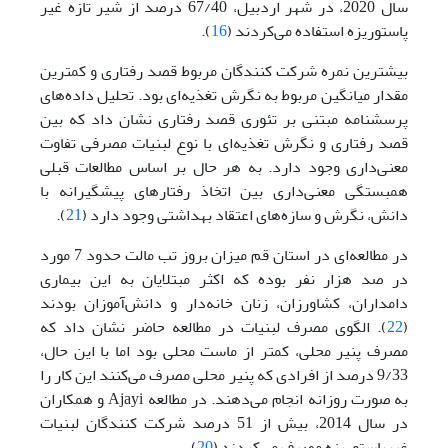
سال 2020، در شهر اردبیل، 67/40 درصد از شیر تازه غیر
پاستوریزه استفاده می‌کردند (
16
).
بیشترین نمره شرکت کنندگان مربوط قصد رفتاری و کمترین
مقدار میانگین مربوط به نگرش تغذیه‌ای بود. تحلیل داده‌های
پرسشنامه مبتنی بر تئوری قصد رفتاری نشان داد که بین
قصد رفتاری و نگرش تغذیه‌ای با نوع لبنیات مصرفی تفاوت
معنی‌داری وجود دارد. به هر حال بر اساس مطالعات قبلی
همبستگی معنی‌داری بین اتخاذ رفتارهای پیشگیرانه با
دانش، نگرش و سازه‌های اعتقاد بهداشتی وجود دارد (
21
).
در مطالعه‌ای در استان قم میزان بروز تب مالت حدود 7 مورد
در صد هزار نفر بوده که اکثر مبتلایان به این بیماری
دامداران، کشاورزان، زنان خانه‌دار و دانش‌آموزان بودند
(
22
). الگوی مصرف لبنیات در مطالعه حاضر نشان داد که
مصرف پنیر محلی، کمتر از ماست محلی بود اما با این حال،
9/33 درصد از افرادی که پنیر محلی مصرف می‌کنند این کار را
به صورت روزانه انجام می‌دهند. در مطالعه Ajayi و همکاران
در سال 2014، بیش از 51 درصد شرکت کنندگان لبنیات
غیرپاستوریزه مصرف می‌کردند (
20
).