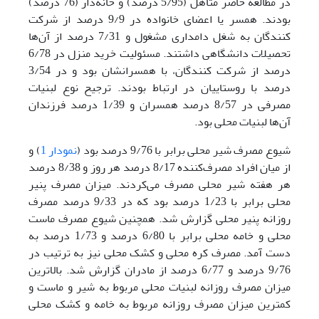
در مطالعه حاضر متاهل (5/95 درصد) و خانه‌دار (76 درصد)
بودند. همسر یا اعضای خانواده در 9/9 درصد از شرکت
کنندگان به شغل دامداری مشغول و 7/31 درصد از آن‌ها
تحصیلات دانشگاهی داشتند. مسئولیت خرید منزل در 6/78
درصد از شرکت کنندگان، با همسرانشان بود و در 3/54
درصد با روستاییان در ارتباط بودند. ترجیح نوع لبنیات
مصرفی در 8/57 درصد همسران و 1/39 درصد فرزندان
آن‌ها لبنیات محلی بود.
شیوع مصرف شیر محلی برابر با 9/76 درصد بود (
نمودار 1
) و
از میان افراد مصرف‌کننده 8/17 درصد هر روز و 8/38 درصد
هر هفته شیر محلی مصرف می‌کردند. میزان مصرف پنیر
محلی برابر با 1/23 درصد بود که در 9/33 درصد مصرف
روزانه پنیر محلی گزارش شد. همچنین شیوع مصرف ماست
محلی و خامه محلی برابر با 6/80 درصد و 1/73 درصد به
دست آمد. مصرف کره محلی و کشک محلی نیز به ترتیب در
9/76 درصد و 6/77 درصد از مادران گزارش شد. بالاترین
میزان مصرف روزانه لبنیات محلی مربوط به شیر و ماست و
کمترین میزان مصرف روزانه مربوط به خامه و کشک محلی