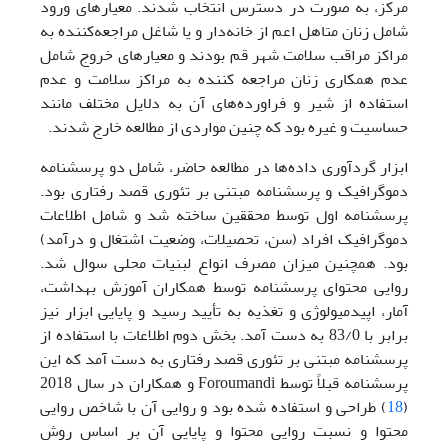
مرکز، به صورت در دسترس انتخاب شدند. معیارهای ورود
شامل زنان متاهل اعم از خانه‌دار و یا شاغل مراجعه‌کننده به
مراکز مراقب سلامت شهر قم بودند و معیارهای خروج شامل
عدم همکاری زنان مراجعه کننده به مراکز سلامت و عدم
استفاده از شیر و فراورده‌های آن به دلایل مختلف مانند
حساسیت و غیره بود که چنین مواردی از مطالعه خارج شدند.
ابزار گرد‌آوری داده‌ها در مطالعه حاضر، شامل دو پرسشنامه
دموگرافیک و پرسشنامه مبتنی بر تئوری قصد رفتاری بود.
پرسشنامه اول توسط محققین ساخته شد و شامل اطلاعات
دموگرافیک افراد (سن، تحصیلات، وضعیت اشتغال و درآمد)
بود. همچنین میزان مصرف انواع لبنیات محلی سوال شد.
روایی محتوای پرسشنامه توسط همکاران آموزش بهداشت،
آمار، اپیدمیولوژی و تغذیه به تأیید رسید و پایایی ابزار نیز
برابر با 83/0 به دست آمد. بخش دوم اطلاعات با استفاده از
پرسشنامه مبتنی بر تئوری قصد رفتاری به دست آمد که این
پرسشنامه قبلاً توسط Foroumandi و همکاران در سال 2018
(
18
) طراحی و استفاده شده بود و روایی آن با شاخص روایی
محتوا و نسبت روایی محتوا و پایایی آن بر اساس روش