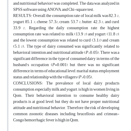
and nutritional behavior) was completed. The data was analyzed in
SPSS software using ANOVA, and Chi-square test.
RESULTS: Overall, the consumption rate of local milk was 82.3 %;
yogurt, 85.1 %; cheese, 57.3%; cream, 53.7 %; butter, 42.3 %; and curd,
33.9 %. Regarding the daily consumption rate, the highest
consumption rate was related to milk (13.9 %) and yogurt (11.8 %),
and the lowest consumption was related to curd (3.1%) and cream
(5.1 %). The type of dairy consumed was significantly related to
behavioral intention and nutritional attitude (
P
<0.05). There was a
significant difference in the type of consumed dairy in terms of the
husband's occupation (
P
=0.001), but there was no significant
difference in terms of educational level, marital status, employment
status, and relationship with the villagers (
P
>0.05).
CONCLUSIONS: The prevalence of local dairy products
consumption, especially milk and yogurt, is high in women living in
Qom. Their behavioral intention to consume healthy dairy
products is at good level, but they do not have proper nutritional
attitude and nutritional behavior. Therefore, the risk of developing
common zoonotic diseases, including brucellosis and crimean-
Congo hemorrhagic fever is high in Qom.