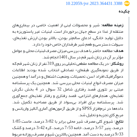
10.22059/jvr.2023.364431.3388
چکیده
زمینه مطالعه
: شیر و محصولات لبنی از اهمیت خاصی در بیماری‌های
منتقله از غذا در سطح جهان برخوردار است. لبنیات غیر پاستوریزه به
دلایل تولید خانگی، ادعای سالم‌تر بودن، بالاتر بودن ارزش تغذیه‌ای،
سهولت دسترسی و طعم شیر طرفداران خاص خود را دارد.
هدف
: مطالعه حاضر با هدف بررسی میزان مصرف لبنیات محلی و عوامل
مؤثر بر آن در زنان شهر قم در سال 1401 انجام شد.
روش
کار
: در یک مطالعه مقطعی تحلیلی بر روی 319 نفر از زنان شهر قم که
از طریق نمونه‌گیری طبقه‌ای- تصادفی انتخاب شده بودند اطلاعات
دموگرافیک افراد (سن، تحصیلات، وضعیت اشتغال و درآمد) و همچنین
میزان مصرف انواع لبنیات محلی بررسی شد. همچنین یک پرسشنامه
مبتنی بر تئوری قصد رفتاری شامل 32 سوال در 4 بخش نگرش
تغذیه‌ای، هنجار‌های انتزاعی، قصد رفتاری و رفتار تغذیه‌ای جمع‌آوری
شد. پرسشنامه برای افراد بی‌سواد از طریق مصاحبه تکمیل شد.
داده‌ها در نرم‌افزار SPSS و از طریق آزمون‌های آماری آنالیز واریانس و
مربع کای تجزیه و تحلیل شد.
نتایج
: شیوع کلی مصرف شیر محلی برابر با 3/82 درصد، ماست 1/85
درصد، پنیر 3/57 درصد، خامه 7/53 درصد، کره 3/42 درصد و کشک
9/33 درصد به دست آمد. همچنین بالاترین شیوع مصرف روزانه مربوط