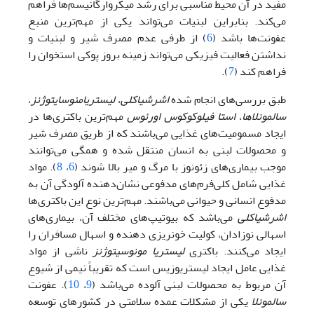
مفید در آن محیط مناسبی برای رشد میکروارگانیسم‌ها فراهم
می‌کند. بنابراین لبنیات می‌تواند یکی از مهم‌ترین منبع
عفونت‌ها باشد (
6
) از طرفی عدم مصرف شیر و لبنیات و
نداشتن فعالیت فیزیکی می‌تواند زمینه بروز پوکی استخوان را
فراهم کند (
7
).
طبق بررسی‌های انجام شده
اشرشیاکلی
،
لیستریامنوسایتوژنز
،
سالمونلاها
،
استا فیلوکوکوس اورئوس
مهم‌ترین باکتری‌ها در
ایجاد مسمومیت‌های غذایی می‌باشند که از طریق مصرف شیر
و محصولات لبنی به انسان منتقل شده و همگی می‌توانند
موجب بیماری‌های زئونوز با مرگ و میر بالا شوند (
6
،
8
). مواد
غذایی شامل کلی‌فرم‌های مدفوعی نشان‌دهنده آلودگی آن به
مدفوع انسانی و حیوانی می‌باشند. مهم‌ترین نوع این باکتری‌ها
اشرشیاکلی
می‌باشد که بیوتیپ‌های مختلف آن، بیماری‌های
اسهالی نوزادان، کولیت خونریزی ‌دهنده و اسهال مسافران را
ایجاد می‌کنند. باکتری
لیستریا
مونوسیتوژنز
ناشی از مواد
غذایی عامل ایجاد لیستریوزیس است که تقریباً نیمی از شیوع
آن مربوط به محصولات لبنی آلوده می‌باشد (
9
،
10
). عفونت
سالمونلا
یکی از مشکلات عمده سلامتی در کشورهای توسعه‌