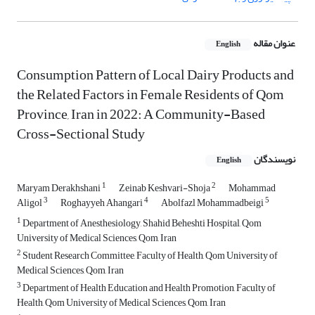
عنوان مقاله
English
Consumption Pattern of Local Dairy Products and
the Related Factors in Female Residents of Qom
Province, Iran in 2022: A Community-Based
Cross-Sectional Study
نویسندگان
English
1
2
Maryam Derakhshani
Zeinab Keshvari-Shoja
Mohammad
3
4
5
Aligol
Roghayyeh Ahangari
Abolfazl Mohammadbeigi
1
Department of Anesthesiology, Shahid Beheshti Hospital, Qom
University of Medical Sciences, Qom, Iran
2
Student Research Committee, Faculty of Health, Qom University of
Medical Sciences, Qom, Iran
3
Department of Health Education and Health Promotion, Faculty of
Health, Qom University of Medical Sciences, Qom, Iran