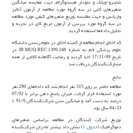
شاپیرو-ویلک و نمودار هیستوگرام، جهت مقایسه میانگین
متغیرهای کمی در سه گروه مورد مطالعه از آزمون آنالیز
واریانس و جهت مقایسه توزیع متغیرهای کیفی مورد مطالعه
در سه گروه مورد بررسی از آزمون مربع کای در تجزیه و
تحلیل داده‌ها استفاده گردید.
کد اخلاق انجام مطالعه از کمیته اخلاق در علوم زیستی دانشگاه
علوم پزشکی قم به شماره IR.MUQ.REC.1399.248 در
تاریخ 17/11/99 اخذ گردید و رضایت آگاهانه کلامی از همه
مشارکت‌کنندگان دریافت شد.
نتایج
مطالعه حاضر بر روی 315 نفر انجام شد که داده‌های 290 نفر
مورد استفاده قرار گرفت. میزان پاسخ دهی برابر با 07/92
درصد به دست آمد و میانگین سنی شرکت‌کنندگان 91/9 ±
04/33 سال بود.
توزیع شرکت کنندگان در مطالعه براساس متغیرهای
دموگرافیک (
جدول 1
) نشان داد بیشتر مادران شرکت‌کننده