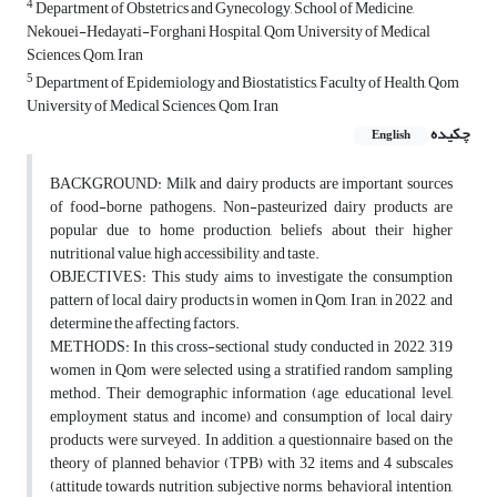
4
Department of Obstetrics and Gynecology, School of Medicine,
Nekouei-Hedayati-Forghani Hospital, Qom University of Medical
Sciences, Qom, Iran
5
Department of Epidemiology and Biostatistics, Faculty of Health, Qom
University of Medical Sciences, Qom, Iran
چکیده
English
BACKGROUND: Milk and dairy products are important sources
of food-borne pathogens. Non-pasteurized dairy products are
popular due to home production, beliefs about their higher
nutritional value, high accessibility, and taste.
OBJECTIVES: This study aims to investigate the consumption
pattern of local dairy products in women in Qom, Iran, in 2022, and
determine the affecting factors.
METHODS: In this cross-sectional study conducted in 2022, 319
women in Qom were selected using a stratified random sampling
method. Their demographic information (age, educational level,
employment status, and income) and consumption of local dairy
products were surveyed. In addition, a questionnaire based on the
theory of planned behavior (TPB) with 32 items and 4 subscales
(attitude towards nutrition, subjective norms, behavioral intention,