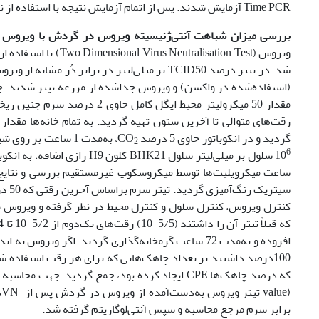
Time PCR آزمایش شدند‌. پس از اتمام آزمایش نتیجه با استفاده از نرم‌افزار دستگاه و آنالیز در کانال Fam,Yellow, Red بررسی و نتیجه ثبت گردید.
بررسی میزان شباهت‌‌ آنتی‌ژنیسیته ویروس در گردش با ویروس واکسن ship value (R-value
ویروس (‌‌‌‌tion Test‌
شد. در تیتر درصد TCID50 بر میلی‌لیتر در برا
گردید و در انکوباتور حاوی 5 درصد CO
2
6
10
ساعت میکروپلیت‌‌ها توسط میکروسکوپ غیر‌مستقیم بررسی و نتایج ث
کنترل ویروس‌، کنترل سلول و کنترل محیط در نظر گرفته و ویروس م
برابر سرم مرجع محاسبه و سپس‌‌ آنتی‌لوگاریتم گرفته شد.