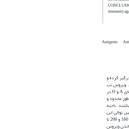
CONCLUSIONS:
immunity aga
Antigenic
Ant
ر‌گیر کرده و
ی جوان ایجاد‌ می‌کند. ویروس تب
برفکی از خانواده پیکورناویریده و از جنس آفتوویروس است که 7 تیپ C،O ،A ،Asia1 ،SAT1 ،SAT2 ، SAT3 و بیش از 85 تحت‌تیپ‌ دارد. تیپ‌های A و O در
SATدر عراق در سال 2022 به‌طور محدود و
رفکی بومی می­باشند. ناحیه
‌‌ آنتی‌ژن سطحی (‌(VP1‌ است. با مطالعه فعالیت مناطقی از VP1 و نیز تعیین توالی این
منطقه در سروتیپ­های مختلف FMDV معلوم شد بیشترین تغییرات آنتی­ژنتیکی مربوط به مناطقی از ژنوم ویروس است که اسید آمینه‌های 141 تا 160 و 200 تا
ماندن ویروس