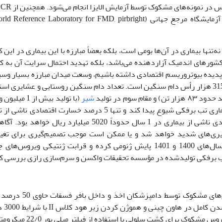
ها بیماری در آن‌ها بومی است، بلکه بعضاً مبارزه با این بیماری در این ک
ی کشورهای اندمیک آزاردهنده می‌باشد، بلکه تهدید احتمال سرایت آن به 
ه پدیده بیوتروریسم اقتصادی داشته باشیم، وسعت میدان مبارزه بسیار وسیع
 تن) و مقام سوم در تولید
شیر
شیر) نشان از جایگاه این استان در حوزه دام دارد. در‌صورتی‌که بیماری تب برفکی شیوع پیدا کند و تنها 5 د
گوشت و کاهش شیر را در نظر بگیریم، طبق برآورد خسارت اقتصادی ناشی از بیماری در 1 سال حدوداً 5020
ری‌های شدید خواهد شد و یا ممکن است موجب تصمیم‌گیری برای تغیی
واکسینال گردد. مطالعه حاضر سویه‌های در گردش مزارع را طی سال‌های 1400 و 1401 پایش ژنومی کرده و قرابت ژنتی
ب برفکی تولید‌شده در مؤسسه تحقیقات واکسن و سرم‌سازی رازی بررسی ک
51 نمونه از ضایعات لثه و زبان دام‌های 
دقیقه در 4 درجه ­سانتی­گراد سانتریفیوژ شد (‌سوسپانسیون حا