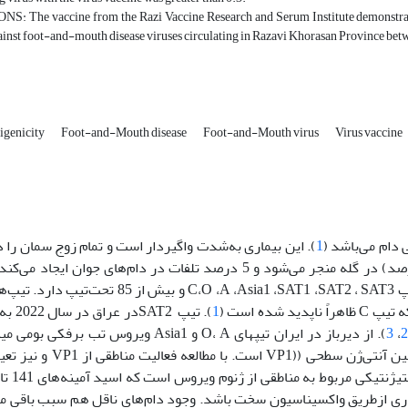
 The vaccine from the Razi Vaccine Research and Serum Institute demonstrated t
inst foot-and-mouth disease viruses circulating in Razavi Khorasan Province bet
igenicity
Foot-and-Mouth disease
Foot-and-Mouth virus
Virus vaccine
دام می‌باشد (
1
). این بیماری به‌شدت واگیر‌دار است و تمام زوج سمان را د
به کاهش تولید شیر (25 درصد)، گوشت (25 درصد) و پشم (25 درصد) در گله منجر می‌شود و 5 درصد تلفات در دام‌ها
ده است (
1
). تیپ 2
،
3
)‌. از دیرباز در ایران تیپ­های O‌، A و Asia1 ویروس تب ب
ژنومی 1D ژن ویروس مسئول صدور رمز برای تولید مهم‌ترین پروتئین
یماری از‌طریق واکسیناسیون سخت باشد. وجود دام‌های ناقل هم سبب باقی 