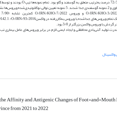
52/34 درصد از نمونه­های مشکوک مثبت بود که از این تعداد 33/33 و 72/35 درصد به‌ترتیب
سال 1400 تعداد 7 نمونه گاوی و 2 نمونه گوسفندی و در سال 1401، 5 نمونه گاوی و 2 نمونه گوسفندی جدا شدند. 5 نمونه تعیین توالی ن
HO/1/2022
ولید آنتی‌بادی محافظتی و ایجاد ایمنی لازم در برابر ویروس‌های عامل بیماری تب
واکسینال
he Affinity and Antigenic Changes of Foot-and-Mouth D
ince from 2021 to 2022