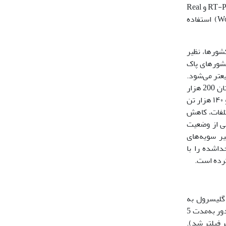
در گله می‌شود و کنترل بیماری را دشوار‌ می‌‌کند. تشخیص اولیه ویروس در نمونه‌های مشکوک توسط آزمایش الایزا انجام‌ می‌شود. همچنین از RT-PCR و Real
time PCR برای تشخیص و تعیین تیپ‌های ویروس تب برفکی در آزمایشگاه مرجع جهانی (World Reference Laboratory for FMD, pirbright) استفاده‌
شورها، نظیر
کشورهای پاک
­تر می‌شود.
استان خراسان رضوی دارای 6 میلیون و 700 هزار رأس دام سبک و 315 هزار رأس دام سنگین است. تعداد دام سنگین روستایی و عشایری استان 200 هزار
(با تولید بیش از 1 میلیون و ۱۴۰ هزار تن
رصد خسارت اقتصادی ناشی از تلفات، کاهش
 میلیارد ریال خواهد بود. آگاهی از وضعیت
ر سویه‌های
کی ویروس‌های جدا‌شده را با
رده است.
مشکوک توسط دامپزشکان اخذ و داخل بافر فسفات حاوی 50 درصد گلیسرول به
آزمایشگاه ارسال شد. جهت آماده‌سازی، نمونه پس از له و ساییده شدن کامل در هاون چینی و هموژن کردن زیر هود کلاس II با شرایط 3000 دور به‌مدت 5
وی ویروس مشکوک برای کشت سلولی با استفاده از فیلتر میلی پور 22/0 میکرومتر فیلتر شد).