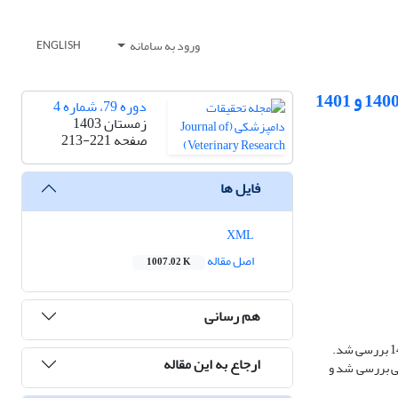
ورود به سامانه
ENGLISH
دوره 79، شماره 4
زمستان 1403
صفحه
213-221
فایل ها
XML
اصل مقاله
1007.02 K
هم رسانی
ارجاع به این مقاله
و 1401‌، توسط آزمایش‌های الایزا‌، Real Time RT-PCR ، RT-PCR و کشت سلولی بررسی شد و