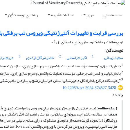
صفحه اصلی
مرور
اطلاعات نشریه
راهنمای نویسندگان
بررسی قرابت و تغییرات آنتی‌ژنتیکی ویروس تب برفکی با ویرو
نوع مقاله : بهداشت و بیماری های دام های بزرگ
نویسندگان
3
2
1
سعید زیبائی
اکبر خراسانی
ناصر مرگان ازغدی
مریم تراب
1
بخش تحقیق و توسعه، مؤسسه تحقیقات واکسن وسرم سازی رازی، سازمان تحقیقات
2
بخش تولید واکسن تب برفکی، مؤسسه تحقیقات واکسن وسرم سازی رازی، سازمان ت
3
آزمایشگاه مرکزی اداراه کل دامپزشکی استان خراسان رضوی، سازمان دامپزشکی 
10.22059/jvr.2024.374527.3428
چکیده
زمینه مطالعه
:
تب برفکی یکی از مهم‌ترین بیماری­های ویروسی دام است. تیپ­های O، A و Asia1 ویروس تب برفکی از دیرباز در ایران بومی می­باشند.
هدف
:
در مطالعه حاضر اپیدمیولوژی مولکولی، قرابت و تغییرات آنتی‌ژنتیکی
ویروس
روش
کار
:
قرابت آنتی‌ژنیسیتی 5 ویروس در گردش با ویروس واکسن (R-value) ساخته‌شده در مؤسسه تحقیقات واکسن و سرم‌سازی رازی محاسبه گردید.