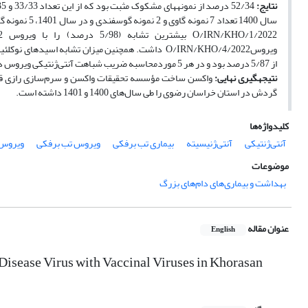
نتایج
:
از 5/87 درصد‌ بود و در هر 5 موردمحاسبه ضریب شباهت آنتی‌ژنتیکی ویروس در گردش با ویروس واکسن بزرگتر از 3/0 بود.
نتیجه­گیری نهایی
:
واکسن ساخت مؤسسه تحقیقات واکسن و سرم‌سازی رازی قدرت ت
گردش در استان خراسان رضوی را طی سال‌های 1400 و 1401 داشته است.
کلیدواژه‌ها
آنتی‌ژنتیکی‌
آنتی‌ژنیسیته
بیماری تب برفکی‌
ویروس تب برفکی
ویروس 
موضوعات
بهداشت و بیماری‌های دام‌های بزرگ
عنوان مقاله
English
isease Virus with Vaccinal Viruses in Khorasan