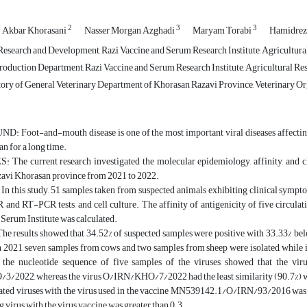
2
3
3
Akbar Khorasani
Nasser Morgan Azghadi
Maryam Torabi
Hamidrez
esearch and Development, Razi Vaccine and Serum Research Institute, Agricultur
duction Department, Razi Vaccine and Serum Research Institute, Agricultural Res
ory of General Veterinary Department of Khorasan Razavi Province, Veterinary Org
Foot-and-mouth disease is one of the most important viral diseases affecting 
an for a long time.
The current research investigated the molecular epidemiology, affinity, and ch
azavi Khorasan province from 2021 to 2022.
this study, 51 samples taken from suspected animals exhibiting clinical sympt
nd RT-PCR tests, and cell culture. The affinity of antigenicity of five circulat
Serum Institute was calculated.
results showed that 34.52% of suspected samples were positive, with 33.33% belon
in 2021, seven samples from cows and two samples from sheep were isolated, while
 the nucleotide sequence of five samples of the viruses showed that the vi
3/2022, whereas the virus O/IRN/KHO/7/2022
had the least similarity (90.7%
olated viruses with the virus used in the vaccine MN539142.1/O/IRN/93/2016 was mor
g virus with the virus vaccine was greater than 0.3.