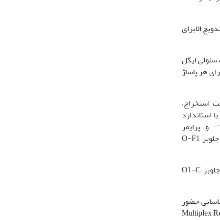
فکی IZSLER Brescia، ایتالیا) آزمایش ساندویچ الایزای
یط کشت سلولی ایگل
Dulbeccos Modified Eagle Me) حاوی 2 درصد سرم جنین استفاده شد. مدت‌زمان انکوباسیون برای کنترل و دیدن CPE برای هر پاساژ
. طبق پروتکل، کیت‌ استخراج‌،
VP1 ، واکنش یک‌مرحله‌ای مطابق با استاندارد
آزمایشگاه مرجع جهانی تب برفکی با استفاده از پرایمر جلوبر ‌O-1C244F GCAGCAAAACACATGTCAAACACCTT-3') (5'- و پرایمر
معکوسGACATGTCCTCCTGCATCTG-3') NK-61 (5'- و با استفاده از کیت QIAGEN انجام شد. همچنین برای تعیین تیپ از پرایمر جلوبر O-F1
به‌منظور خالص‌سازی محصول PCR از کیت (Roche/Germany) و برای انجام تعیین توالی از پرایمر جلوبر O1-C
ناسایی حضور
پرایمرها و پروب اختصاصی منطقه 3D ژنوم تب برفکی انجام شد. سپس نمونه‌های مثبت جهت تعیین تیپ به روش Multiplex Real