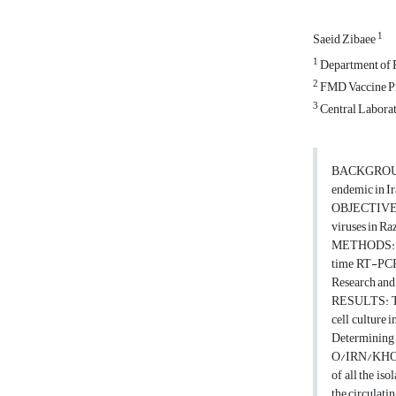
1
Saeid Zibaee
1
Department of R
2
FMD Vaccine Pro
3
Central Laborat
BACKGROUND: 
endemic in Ir
OBJECTIVES: 
viruses in R
METHODS: In 
time RT-PCR a
Research and 
RESULTS: The 
cell culture 
Determining
O/IRN/KHO/
of all the is
the circulatin