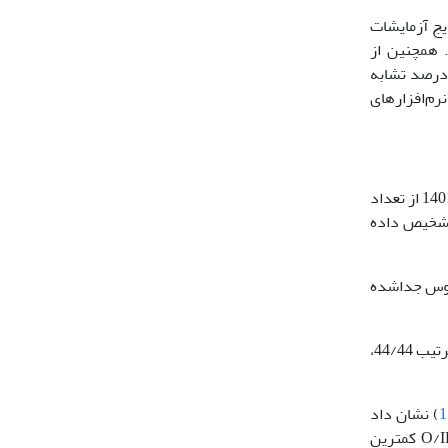
یج آزمایشات
شد. همچنین از
یین درصد تشابه
ک ویروس‌های تعیین توالی‌شده و تعیین درصد تشابه نوکلوتید­ها، همچنین رسم دندروگرام‎ها از نرم‌افزار‌های
در سال 1400 از تعداد 40 نمونه موردآزمایش، 14 نمونه برای گاو و 4 نمونه برای گوسفند مثبت بود و در سال 1401 از تعداد
یش، 5 نمونه متعلق به گاو و 1 نمونه متعلق به گوسفند مثبت بود که همه نمونه‎های موردآزمایش سال 1400 و 1401 تیپ O تشخیص داده
سلولی در سال 1400، تعداد 7 نمونه گاوی و 2 نمونه گوسفندی بود؛ از 7 ویروس جدا‌شده
نتایج نشان داد در بهار، تابستان، پاییز و زمستان 1400 به‌ترتیب 44/44،
) نشان داد
) بیشترین تشابه (5/98 درصد) را با ویروس O/IRN/KHO/3/2022 و ویروس O/IRN/KHO/7/2022 کمترین