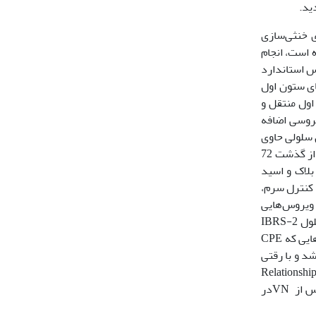
 خنثی‌سازی
یین شده است، انجام
یروس استاندارد
اهک‌های میکروپلیت 96 خانه‌ای به‌جز خا‌نه‌های ستون اول
ابتدایی ستون اول منتقل و
ولوگ حاوی درصد TCID50 ‌بر میلی‌لیتر واحد ویروسی اضافه
میکرولیتر از سوسپانسیون سلولی حاوی
سلول بر میلی‌لیتر سلول BHK21 کلون H9 رازی اضافه، به انکوباتور منتقل و به‌مدت 72 ساعت در 37 درجه سانتی‌گراد نگهداری شد. پس از گذشت 72
بلاک و اسید
های آن سالم باقی مانده با روش Reed and Muench محاسبه شد. کنترل سرم،
 ویروس‌هایی
که قبلاً تیتر آن را داشتند (5/5-10) رقت‌های یک‌دوم از 5/2-10 تا 5/4-10 تهیه شد. برای هر رقت 8 چاهک استفاده و به هر‌یک از چاهک‌‌ها سلول IBRS-2
افزوده و به‌مدت 72 ساعت گرمخانه‌گذاری گردید. اگر ویروس به اندازه کافی رشد می‌کرد، سلول‌‌ها می‌مردند (CPE). برای محاسبه، جمع خانه‌هایی که CPE
 داشتند بر تعداد چاهک‌هایی که برای هر رقت استفاده شده (8 چاهک)، تقسیم و عدد به‌دست‌آمده منهای 5/0 و سپس ضربدر 3/0 شد و با رقتی
ن شباهت‌‌ آنتی‌ژنتیکی ویروس در گردش با ویروس واکسنRelationship value (R-
value) تیتر ویروس به‌دست‌آمده از ویروس در گردش پس از VNدر برابر سرم مرجع، منهای تیتر ویروس به‌دست‌آمده از ویروس واکسن پس از VNدر