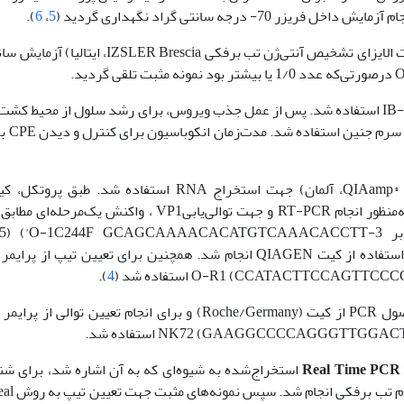
 درجه سانتی گراد نگهداری گردید (
5
،
6
).
پس از آماده‎سازی نمونه‎ها طبق دستورالعمل کیت (کیت الایزای تشخیص‌‌ آنتی‌ژن تب بر
جهت جداسازی ویروس، از سلول کلیه خوک IB-RS-2 استفاده شد. پس از عمل جذب ویروس، برای رشد سلول از مح
کامل dium (DMEM
از کیت (QIAamp® Viral RNA Mini‌، GmBh، آلمان) جهت استخراج RNA استفاده شد
برچسب‌گذاری و در دمای 20- درجه سانتی‌گراد نگهداری گردید. به‌منظور انجام RT-PCR و جهت توالی‌یابی‌
).
4
Real Time PCR
RNA استخراج‌شده به شیوه‌ای که به آن اشاره شد، برای ش
ویروس تب برفکی به کمک 