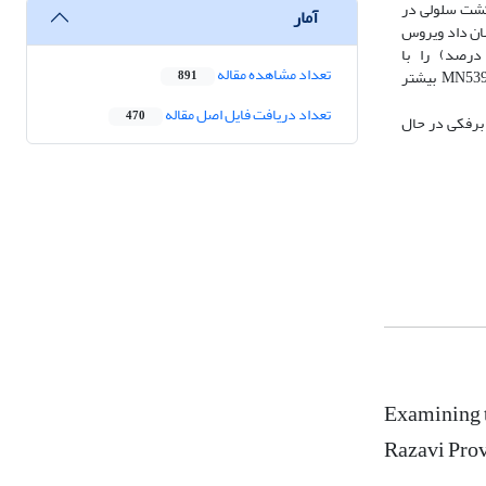
 متعلق به گوسفند و گاو‌ بود. تمام نمونه‌‌ها تیپ O بودند و توسط کشت سلولی در
آمار
وکلئوتیدی‌شده ویروس‌‌ها نشان داد ویروس
O/IRN/K بیشترین تشابه (5/98 درصد) را با ویروس O/IRN/KHO/3/2022 و ویروس O/IRN/KHO/7/2022 کمترین تشابه (7/90 درصد) را با
تعداد مشاهده مقاله
ویروسO/IRN/KHO/4/2022 داشت. همچنین میزان تشابه اسیدهای نوکلئیک تمام ویروس‌های جداشده با ویروس به‌کار‌رفته در واکسنMN539142.1 /O/IRN/93/2016 بیشتر
891
تعداد دریافت فایل اصل مقاله
470
 برفکی در حال
Examining t
Razavi Prov