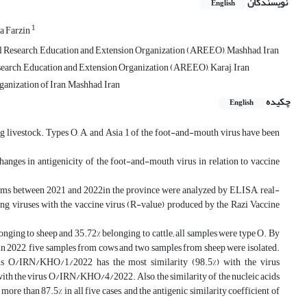
نویسندگان
English
1
a Farzin
al Research, Education and Extension Organization (AREEO), Mashhad, Iran
earch, Education and Extension Organization (AREEO), Karaj, Iran
anization of Iran, Mashhad, Iran
چکیده
English
livestock. Types O, A, and Asia 1 of the foot-and-mouth virus have been
anges in antigenicity of the foot-and-mouth virus in relation to vaccine
oms between 2021 and 2022in the province were analyzed by ELISA, real-
ing viruses with the vaccine virus (R-value) produced by the Razi Vaccine
ging to sheep and 35.72% belonging to cattle; all samples were type O. By
 in 2022, five samples from cows and two samples from sheep were isolated.
rus O/IRN/KHO/1/2022 has the most similarity (98.5%) with the virus
) with the virus O/IRN/KHO/4/2022. Also, the similarity of the nucleic acids
e than 87.5% in all five cases, and the antigenic similarity coefficient of