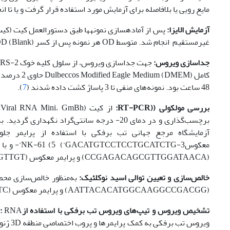
مایع رویی یا بلافاصله برای آزمایش مورد استفاده قرار گرفت و یا تا انجام آزمایش داخل فریزر 70-
آزمایش الایزا:
غیر‌مستقیم انجام شد. متوسط OD هر نمونه پس از کسر OD (Blank) در‌صورتی‌که عدد 1/0 یا بیشتر بود نمونه مثبت تلقی گردید.
جدا­سازی ویروس:
­48 ساعت بود. نمونه‌های منفی تا 3 پاساژ کشت داده شدند (
7
).
بررسی مولکولی (
(RT-PCR
‌:
(CCGAGACAGCGTTGGATAACA) و پرایمر معکوس O-R1 (CCATACTTCCAGTTCCCGTTGT) استفاده شد (
خالص‌سازی و تعیین توالی اسید نوکلئیک:
(AATTACACATGGCAAGGCCGACGG) و پرایمر معکوس NK72 (GAAGGCCCCAGGGTTGGACTC) استفاده شد‌.
تشخیص ویروس و تیپ‌های ویروس تب برفکی با استفاده از
: