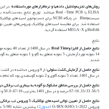
روش‌های تجزیه‌و‌تحلیل داده­ها و نرم­افزار­های مورد‌استفاده:
در این 
ELISA یا Real -Time PCR می­باشد. توزیع ن
سیستمBlast در پایگاه NCBI برای جست‌وجوی 
BioEdit و MEGA-X استفاده گردید.
نتایج
نتایج حاصل از الایزا و‌
Real Time
:
شدند.
نتایج حاصل از آزمایش کشت سلولی‌:
در سال 1401، تعداد 5 نمونه گاوی و 2 نمونه گوسفندی بود که تمام نمونه‌‌ها با الایزا و Real Time PCR تیپ O تشخیص داده شدند.
نتایج حاصل از بررسی مناطق مشکوک و آلوده به بیماری تب برفکی در
56/5، 33/33، 67‌/16 درصد و در سال 1401 به‌ترتیب 67/16، 0، 50 و 33/33 درصد‌ می‌باشند.
نتایج حاصل از تعیین توالی اسیدهای نوکلئیک 5 ویروس تب برفکی تیپ
ویروس O/IRN/KHO/1/2022 (
جدول2