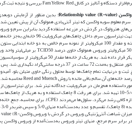
Relation):
بدین منظور از آزمایش دو‌بعدی
Two Dimensional Virus Neutralisa) با استفاده از سرم معلوم سویه واکسن که تیتر‌‌ آنتی‌بادی همولوگ آن از پیش تع
بر دُز مشابه از ویروس‌های هترولوگ در گردش در مزرعه استفاده گردید بنابر‌این سرم و و
(‌استفاده‌شده در واکسن) و ویروس جدا‌شده از مزرعه تیتر شدند‌. جهت تیتراسیون سرم، داخل چ
مقدار 50 میکرو‌لیتر محیط ایگل کامل حاوی 2 درصد سرم جنین ریخته و مقدار 100 میکرو‌لیتر از نمونه سرم خالص به دو خانه 
رقت‌های متوالی تا آخرین ستون تهیه گردید. به تمام خانه‌‌ها مقدار 50 میکرو‌لیتر ویروس هم
، به‌مدت 1 ساعت بر روی شیکر قرار داده شد. به هر‌یک از خانه‌‌ها مقدار 50 
بت و در‌نهایت تمام چاهک‌‌ها توسط محلول رنگی حاوی متیلن بلو، آمیدو 
سیتریک رنگ‌آمیزی گردید. تیتر سرم بر‌اساس آخرین رقتی که 50 درصد خانه‌
ورداستفاده هم‌زمان در میکروپلیت جداگانه تیتر شد. برای تیتراسیون از
100در‌صد
که درصد چاهک‌‌ها CPE ایجاد کرده بود، جمع گردید. جهت محاسبه میزا